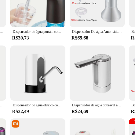
or immediate installation. The included parts and accessories are designed to w
 distributor is built to last, resisting wear and tear over time. Its maintenance
our water distribution system.
 água Hipicok-garrafa, dispensadora de água usb, automática, eléctrica, para beber, 19 litros
Dispensador de água portátil com carregamento USB, bomba elétrica automática, adequado para Home Office e uso ao ar livre, 5 galões
Dispensador De água Automático Elétrico, Bomba De Garrafa De Água Recarregável, Bomba De Garrafa De Água De Mesa, 19 Litros, H3
R$30,73
R$65,68
R
rsatile partner for various water distribution scenarios. Its high-efficiency flow
al operation or a small residential garden. The bomba dosadora eletrica is an es
 to their customers. With its adaptable design and performance, it's a must-have 
Bomba de água elétrica inteligente, distribuidor de água automático, bomba grande barril, mini distribuidor de água, 1pc-
Dispensador de água elétrico com bateria grande, carregamento USB sem fio, bomba de água potável, mini, portátil, rápido, máquina automática, 800mAh
Dispensador de água dobrável automático Bomba elétrica de garrafa de água Bomba portátil para casa Controle de botão
R$32,49
R$24,69
R