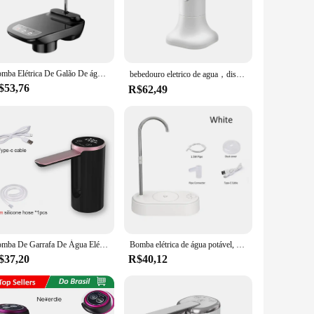
ork seamlessly with the device, ensuring a hassle-free setup
 requirements are minimal, allowing you to focus on more
Bomba Elétrica De Galão De água Distribuidor Automático De Garrafa De água Distribuidor De Bomba De água Recarregável Com Distribuidor De água Do Suporte
bebedouro eletrico de agua，dispensador de água，bomba de agua eletrica,water dispenser,filtro de agua portatil,do brasil
$53,76
R$62,49
 control mechanism ensures that water is distributed evenly and
sential tool for wholesalers, vendors, and suppliers looking
for anyone in the irrigation and water distribution industry.
Bomba De Garrafa De Água Elétrica, Dispenser Automático, Recarregável, Desktop Beber, Garrafa De 19 Litros, Dobrável
Bomba elétrica de água potável, Dispensador automático de água para galão, Bomba de garrafa para casa, escritório, portátil, frio
$37,20
R$40,12