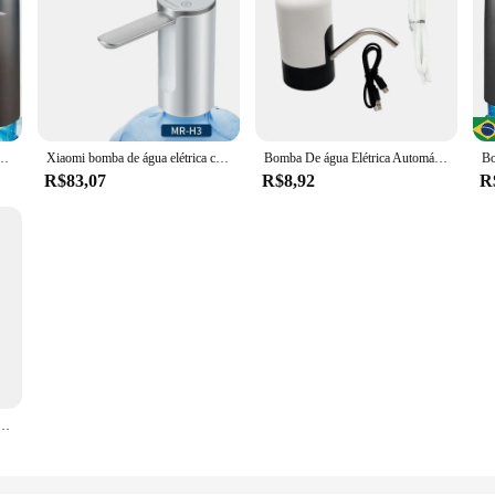
bomba de água elétrica usb recarregável bomba de água mineral portátil dispensador de água
Xiaomi bomba de água elétrica carga usb display led interruptor automático dispensador de bebidas carregamento 1-clic interruptor automático dispensador de bomba de bebida
Bomba De água Elétrica Automática Recarregável Com Luz Azul, Bomba De água Engarrafada USB
R$83,07
R$8,92
R
er bomba, portátil, USB recarregável, balde, amplamente compatível