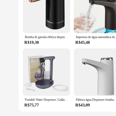
Bomba de garrafa elétrica dispensadora de água, bomba resistente, fácil de instalar, bomba multifunções para viagens e restaurantes
Imprensa de água automática doméstica barril 
R$19,30
R$45,48
Portable Water Dispenser, Galão Bomba, Carregamento USB, Automático, Abastecimento Elétrico de Água, Sucção Bomba, Adequado para Casa, Escritório, Exterior
Elétrica água Dispens
R$75,77
R$43,09