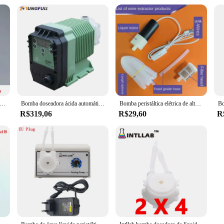
 de dosagem peristáltica pequena, autoescorvante, líquido de sucção, bomba dosadora reversível, CW, CCW, DC 5V-12V
Bomba doseadora ácida automática, bomba eletromagnética do diafragma, micro equipamento quantitativo, 220V
Bomba peristáltica elétrica de alto fluxo, interface USB, mangueira de dosagem miniatura, bomba de água elétrica, vinho, bricolage
R$319,06
R$29,60
R