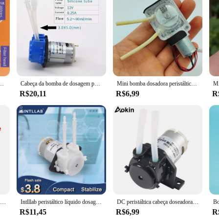
 industrial and commercial fluid handling. Its robust plastic construction ensur
ow of chemicals, water, or other fluids, this electric dosing pump is designed
al solution for tight spaces and limited installation areas.
also about versatility. It can be used in a variety of settings, from food and bev
t accessible to both professional technicians and DIY enthusiasts. The bomba dos
ent and accurate dosing every time.
interface USB, mangueira de dosagem miniatura, bomba de água elétrica, vinho, bricolage
Cabeça da bomba de dosagem peristáltica com conector, DC 12V, 24V, uso com aquário Arduino, laboratório analítico, líquidos DIY, Motor Tools
Mini bomba dosadora peristáltica pequena, dc 3v 3.7v 5v, micro bomba autoescorvante, bomba líquida, aquário, laboratório, bomba de medição reversível
R$20,11
R$6,99
R
nt in the commercial and industrial sectors, this electric dosing pump is engi
ce for businesses looking to purchase in bulk. The bomba dosadora eletrica is not j
st construction and user-friendly features, it's a valuable addition to any invent
Micro bomba líquida peristáltica auto-escorvante, bomba de água da C.C. para a dosagem do laboratório, mudo analítico, 3V, 6V, 12V, 24V
Intlllab peristáltico líquido dosagem bomba, aquário laboratório analítico, DIY, 12V DC
DC peristáltica cabeça doseadora bomba com conector, bomba de água para aquário Arduino, laboratório analítico, DIY, 12V
R$11,45
R$6,99
R