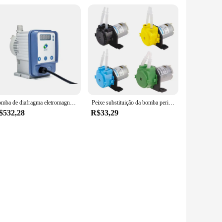
Bomba de diafragma eletromagnética para tratamento de água, dosagem líquida, microácido, dosagem química do cloro
Peixe substituição da bomba peristáltica 12v para tanque para dispositivo prático válvula
$532,28
R$33,29