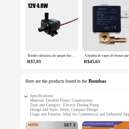
Bomba silenciosa do tanque dos peixes, motor sem escova solar, piscina circulando bomba de água submersível, dc 12v 24v, 4.8w 5.8w 240l por h
A bomba de va
R$7,93
R$45,63
Bombas
Here are the products found in the
Specifications:
Material: Durable Plastic Construction
Type and Category: Electric Dosing Pump
Design and Style: Sleek, Compact Design
Usage and Purpose: Ideal for Commercial and Industrial App
Performance and Property: High-Efficiency, Low-Maintena
Parts and Accessories: Includes All Necessary Components fo