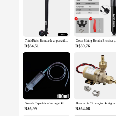
ThinkRider-Bomba de ar portátil com manômetro, 300PSI de alta pressão, garfo e suspensão traseira, amortecedor, bicicleta de montanha
Oeste Biking-Bomba Bicicleta portáti
R$64,51
R$39,76
Grande Capacidade Seringa Oil Pump, 1m Mangueira, Pet Feeding, Measuring Pump, Hidroponia Nutriente, Big Seringa, 100 ml, 300 ml, 550ml
Bomba De Circulação
R$6,99
R$64,06