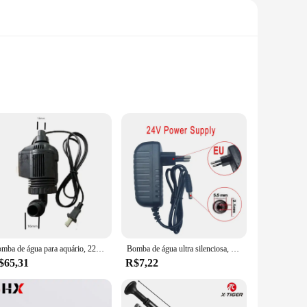
rs of industrial environments. Its compact design makes it an
hether you're in the food and beverage, chemical, or
s with all necessary components, ensuring a seamless setup
ectric dosing pump is a reliable choice for those who value
Bomba de água para aquário, 220-240v 14w HW- 604 604b EW-604 604b, acessórios, cabeça da bomba, filtro externo, tanque de peixes 800l/h
Bomba de água ultra silenciosa, mini motor sem escova dc12v/24v, submersível, adaptador de bomba de água para aquário, fonte de lago para jardim de tanque de peixes
$65,31
R$7,22
e control over fluid flow allows for accurate dosing, ensuring
ring, making it a valuable asset for vendors, suppliers, and