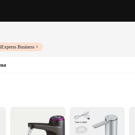
iExpress Business
gua
on
ed to enhance the efficiency of water distribution in various settings. Whether
onic water distributor is the perfect solution. Its compact design and user-frie