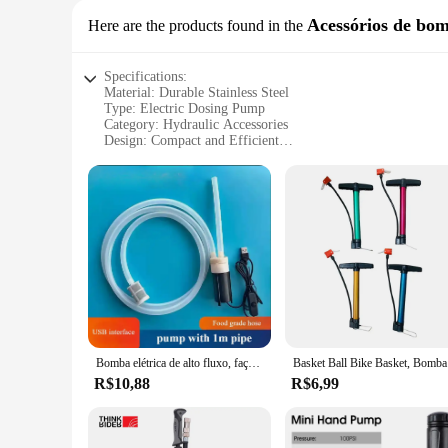
Acessórios de bom
Here are the products found in the
Specifications:
Material: Durable Stainless Steel
Type: Electric Dosing Pump
Category: Hydraulic Accessories
Design: Compact and Efficient
Usage: Versatile for Various Industrial Applications
Performance: High-Pressure Capability
Parts and Accessories: Includes All Necessary Components fo
Features:
**Robust Construction and Versatile Usage**
The bomba dosadora eletrica is crafted from high-quality stai
ideal solution for space-constrained settings, while its effi
pharmaceutical industries, this electric dosing pump is a vers
**Ease of Installation and Maintenance**
The bomba dosadora eletrica is designed for ease of installa
process. Additionally, its straightforward maintenance requ
Bomba elétrica de alto fluxo, faça você mesmo, interface usb de vinho, bomba peristáltica, dosagem em miniatura, mangueira peristáltica, bomba de água elétrica
Bask
both efficiency and ease of use.
R$10,88
R$6,99
**High-Pressure Performance**
This electric dosing pump is engineered to deliver high-pressu
that your processes are consistent and efficient. Whether you
sets for sale in the hydraulic accessories market.