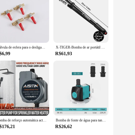
Válvula de esfera para o desligamento da torneira, válvula de esfera de bronze pequena, mangueira em linha, água, óleo, ar, gás, linha de combustível, 1/4,6mm, 8mm, 10mm, 12mm
X-TIGER-Bomba de ar portátil da bicicleta com calibre, alta pressão, 25cm, 300psi, garfo, suspensão traseira, amortecedor, montanha
$6,99
R$61,93
Bomba de reforço automática actualizada, Bomba de água sem escova, Chuveiro doméstico, Aquecedor de água, Pressão de água adicionada, Silenciosa, 180W, 24V, Novo, 2024
Bomba de fonte de água para tanque de peixes, 3w, 10w, 15w, 25w, filtro 110v-240v, ultra silenciosa, submersível, bomba de aquário para lago de peixes
$176,21
R$26,62