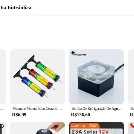
ba hidráulica
r Installation
nless steel, ensuring a robust and durable construction that withstands the rigo
cient performance ensures reliable and consistent delivery of hydraulic fluids. W
atile addition to your hydraulic accessories.
tion, making it a convenient choice for both new and experienced users. It come
irements minimize downtime and keep your operations running smoothly. This el
et Ball Bike Basket, Bomba Encher, PU, Futebol
Manual e Manual Bico Cesta Encher, Bola De Futebol, Bola De Futebol
Bomba De Refrigeração De Água PC, PWM Silencioso, Regulação De Temperatura Inteligente, Fluxo 800L/H, PU-FS4M-J, Silencioso
R$6,99
R$136,60
R
re capabilities, making it suitable for a wide range of applications. Its precis
're dealing with viscous or thin fluids, this pump's performance remains unwave