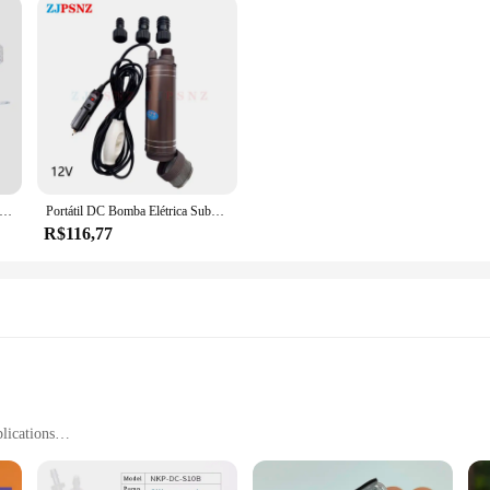
por de bronze para Philips irons, espanador do vapor, navio do vestuário, café, JYZ-4P, normalmente fechado, 3mm, N, C, 2 maneira, CA 230V, G1, 8 ", 6Bar
Portátil DC Bomba Elétrica Submersível, Diesel, Entrega de Combustível, Água, Esgoto, Sucção, Transferência, Bomba Elétrica, 45L por Min, 12V, 24V, 150W
R$116,77
lications
nce Operation
r Easy Installation