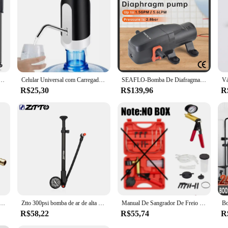
l, Inflator Ciclismo, liga de alumínio, alta pressão com Mangueira, MTB Road Bike, Schrader e Presta Válvula
Celular Universal com Carregador USB
SEAFLO-Bomba De Diafragma De Água Marinha Automática, Auto escorvante, Barco Elétrico, Cerveja RV Caravana, Alta Pressão, 12V, Série 23A, 40 PSI
R$25,30
R$139,96
R
 De Água De Motor Sem Escova Solar, 12V DC, Resistente A Alta Temperatura, Bomba De Água Quente
Ztto 300psi bomba de ar de alta pressão com medidor portátil bicicleta garfo suspensão selim pneu inflator para válvula schrader presta
Manual De Sangrador De Freio Kit De Bomba De Vácuo, Pistola De Vácuo, Ferramentas De Testador De Bomba, Bomba De Sangramento Do Freio Do Carro, Medidor De Pressão A Vácuo
R$58,22
R$55,74
R