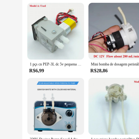
1 pçs cn PEP-3L dc 5v pequena mini bomba peristáltica dosagem micro auto-escorvamento sucção bomba líquida controle de fluxo
Mini bomba
R$6,99
R$28,86