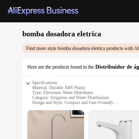
bomba dosadora eletrica
Find more style
bomba dosadora eletrica
products with Al
Distribuidor de á
Here are the products found in the
Specifications:
Material: Durable ABS Plastic
Type: Electronic Water Distributor
Category: Irrigation and Water Distribution
Design and Style: Compact and User-Friendly
Performance and Property: High-Efficiency Flow Control
Parts and Accessories: Includes a Full Set for Easy Installati
Features:
**Optimized Water Distribution**
The bomba dosadora eletrica is a revolutionary device design
a homeowner seeking to optimize your water usage, this electr