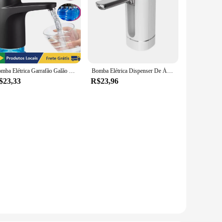
Bomba Elétrica Garrafão Galão Água 20 Litros Dispensador Recarregável USB Premium (2 botão) - Neverdie Store
Bomba Elétrica Dispenser De Água, Bomba De Garrafa De Água, Mini Bomba De Água Portátil, USB Dobrável Household Automatic Water Dispenser
$23,33
R$23,96