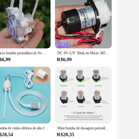
es longevity and resilience, making it a reliable choice for
 to meet the demands of high-pressure environments. Its
erage production to agricultural and industrial processes. Its
adora eletrica is an essential tool for anyone looking to
Micro bomba peristáltica dc 6v-12v pequeno mini 500 motor engrenado dosagem de água líquida espremer para bomba de amostragem de tinta de laboratório
DC 6V-12V 50mL/m Micro 385 Bomba dosadora peristáltica Mudança de direção Suck Tubo da bomba de sucção líquida
$6,99
R$6,99
neered to meet the demands of wholesale vendors and
ust a product; it's a solution that contributes to the
ory, ensuring that your business stays ahead of the curve.
Bomba de vinho elétrica de alto fluxo, interface USB, bomba peristáltica, bomba de dosagem miniatura, bomba de água elétrica, dispositivo de sucção
Mini bomba de dosagem peristáltica com função auto-escorvante, água e líquido, cabeça do tubo, aquário, laboratório, DC 12V
$28,54
R$20,35