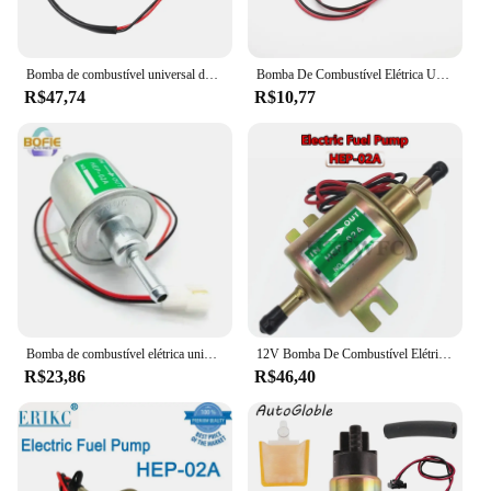
come.
Bomba de combustível universal do carro bonde, diesel, gasolina, gasolina, 12V, EP500-0, 035000-0460, 1258552031, EP500, FP-1010-G
Bomba De Combustível Elétrica Universal, Parafuso De Baixa Pressão, Fio De Fixação, Diesel, Gasolina, Carro, Carburador, Motocicleta, ATV, 12V, HEP-02A
R$47,74
R$10,77
Bomba de combustível elétrica universal para carro, preto e prata, bomba Inline, baixa pressão, 12V, HEP-02A, 2, 5-4 PSI, em estoque
12V Bomba De Combustível Elétrica HEP-02A 12V Inline Baixa Pressão Universal Gás Diesel Gasolina Gasolina Para Carro Motocicleta Carburador ATV
R$23,86
R$46,40