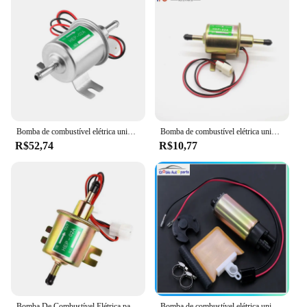
Bomba de combustível elétrica universal para a maioria dos carros, diesel, gasolina, gasolina, baixa pressão, carburador, motocicleta, ATV, Van, Auto Part, HEP02A, 12V
Bomba de combustível elétrica universal, diesel, gasolina, gasolina, baixa pressão para a maioria dos carros, carburador, motocicleta, ATV, HEP-02A, 12V
R$52,74
R$10,77
Bomba De Combustível Elétrica para Carro, Parafuso De Baixa Pressão, Fio De Fixação, Diesel Universal, Gasolina, Gasolina, Carburador, Motocicleta, ATV, 12V, HEP-02A
Bomba de combustível elétrica universal do fluxo alto, Kia, Suzuki, esquiva, Ford, Honda, Acura, Chevrolet, Mitsubishi, Mazda, Nissan, Toyota