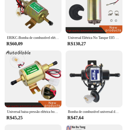
ERIKC-Bomba de combustível elétrica universal, HEP-02A, Diesel, gasolina, gasolina, 12V, baixa pressão para a maioria dos carros, carburadores, motocicletas, ATV, HEP-02A
Universal Elétrica No Tanque E85 Bomba De Combustível, 12V, 125LPH, Fit Polaris Sportsman 800 Ranger EFI 700 XP Nissan Toyota Ford Honda
R$60,09
R$130,27
Universal baixa pressão elétrica bomba de combustível, diesel, gasolina, gasolina, carro, motocicleta, ATV, HEP-02A, 12V, 24V, alta qualidade
Bomba de combustível universal do carro bonde, diesel, gasolina, EP500-0, 035000-0460, 1258552031, 125, EP-500-0, 12V
R$45,25
R$47,64