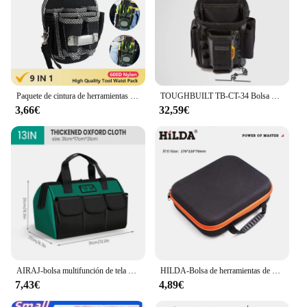
Paquete de cintura de herramientas 9 en 1 de alta calidad, soporte para Kit de utilidad de cinturón, kit de herramientas de tela de nailon 600D, bolsa de bolsillo para cintura de electricista
TOUGHBUILT TB-CT-34 Bolsa pequeña para electricista ajustable 13 bolsillos con kit de herramientas de almacenamiento de construcción resistente de 6 capas
3,66€
32,59€
AIRAJ-bolsa multifunción de tela Oxford 1680D para herramientas de electricista, impermeable, con múltiples bolsillos, anticaída, 13/16/18 pulgadas
HILDA-Bolsa de herramientas de gran capacidad, resistente al agua y con absorción de golpes, para herramientas eléctricas
7,43€
4,89€