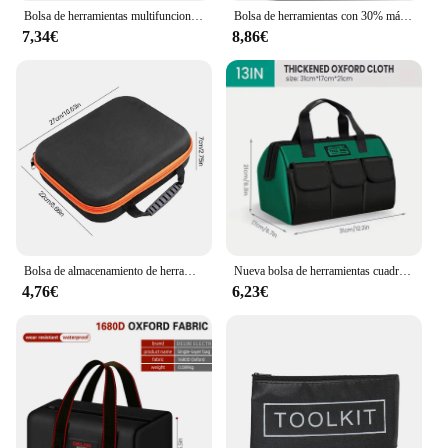
Bolsa de herramientas multifuncional de 23 pulgadas, bolsa gruesa de gran capacidad, resistente al agua y al desgaste, multibolsillo, almacenamiento de electricista
Bolsa de herramientas con 30% más de capacidad, organizador impermeable con múltiples bolsillos, para herramientas de electricista, nuevo
7,34€
8,86€
Bolsa de almacenamiento de herramientas de taladro eléctrico portátil, organizador de Hardware de electricista de tela Oxford, estuche de transporte multiusos a prueba de golpes
Nueva bolsa de herramientas cuadrada con 30% de más capacidad, impermeable, multibolsillos, organizador de herramientas, bolsa de herramientas para cubo de herramientas de electricista
4,76€
6,23€