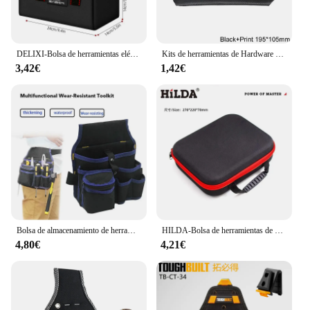
DELIXI-Bolsa de herramientas eléctricas, almacenamiento portátil de tela Oxford, electricistas y carpinteros profesional de reparación, almacenamiento doméstico, bolso de mano
Kits de herramientas de Hardware de lona con cremallera Oxford 420D, organizador impermeable, bolsa portátil multifunción, bolsas de almacenamiento de viaje, pequeña bolsa de herramientas
3,42€
1,42€
Bolsa de almacenamiento de herramientas multifuncional, cinturón, kit de herramientas de electricista, bolsa de cintura para taladro, llave, destornillador, Hardware, organizador de bolsas de herramientas
HILDA-Bolsa de herramientas de gran capacidad, 2 tamaños disponibles con bordes rojos, bolsas de herramientas impermeables, bolsa de herramientas de Hardware de electricista
4,80€
4,21€