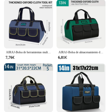
Its robust construction and thoughtful design make
it an ideal choice for those who demand both
functionality and style. The multiple compartments
keep your tools neatly arranged, reducing the time
spent searching for the right tool and enhancing
your productivity. The adjustable straps ensure a
comfortable fit, whether you're carrying it on your
shoulder or attaching it to a cart.
**Built for the Long Haul**
AIRAJ-Bolsa de herramientas multifunción 1680D, bolsa de electricista de tela Oxford, multibolsillo, impermeable, anticaída, almacenamiento profesional
AIRAJ-Bolsa de almacenamiento de herramientas de gran capacidad, 13 pulgadas, resistente al desgaste, múltiples bolsillos, portátil
This tool bag is not just a container for your tools;
7,76€
6,81€
it's a testament to quality and reliability. The
durable 600D polyester material resists wear and
tear, ensuring that your tools remain safe and
secure. The bolsa de herramientas is designed to
withstand the demands of a busy workday, making it
an essential piece of equipment for anyone who
values efficiency and organization. With its
wholesale availability and supplier support, this
tool bag is not just a purchase; it's an investment in
your professional success.