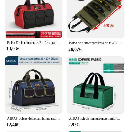
workshops, and outdoor activities
Shape or Size or Weight or Quantity: Large capacity
with adjustable straps for easy carrying
Features:
|Vendors|
Bolsa De herramientas Profesional, organizador De alta resistencia, almacenamiento De garaje, mochila De electricista
**Versatile and Robust Tool Organization**
Bolsa de almacenamiento de tela Oxford portátil, organizador de herramientas de llave de lona para coche, automotriz y motocicleta, bolsas para herramientas구
13,93€
The bolsa de herramientas is a testament to
26,07€
practicality and durability, crafted from high-
quality 600D polyester that withstands the rigors of
daily use. Designed with the professional in mind,
this tool bag features a spacious interior that
accommodates a wide range of tools, from hammers
to wrenches, ensuring your equipment stays
organized and secure. The ergonomic design not
only makes it comfortable to carry but also allows
for easy access to your tools when you need them
most.
AIRAJ-bolsas de herramientas multifuncionales, bolsas de electricista de tela Oxford 1680D, bolsas de almacenamiento de alta capacidad impermeables y resistentes al desgaste
AIRAJ-Kit de herramientas multifuncionales, Mini bolso de mano portátil, resistente y duradero, Oxford, resistente al agua, almacenamiento de carpintero electricista
**Tailored for the Modern Worker**
12,46€
2,92€
Whether you're a contractor, electrician, or DIY
enthusiast, this tool bag is your reliable companion.