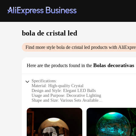
bola de cristal led
Find more style
bola de cristal led
products with AliExpre
Bolas decorativas
Here are the products found in the
Specifications:
Material: High-quality Crystal
Design and Style: Elegant LED Balls
Usage and Purpose: Decorative Lighting
Shape and Size: Various Sets Available
Performance and Property: Energy-efficient LED Technolo
Parts and Accessories: Comes with Hanging Hooks
Features:
|Wholesale|
**Elegant Ambiance for Any Space**