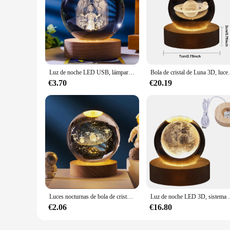
Luz de noche LED USB, lámpara de mesa de bola de cristal de galaxia, lámpara de luna de planeta 3D, decoración del hogar para dormitorio, fiesta de niños, regalos de cumpleaños para niños
Bola de cristal de Luna 3D, luces nocturnas planetaria
€3.70
€20.19
Luces nocturnas de bola de cristal de astronauta de galaxia planetaria brillante, alimentación USB, luz de cabecera cálida, lámpara de noche de regalo de Navidad para niños
Luz de noche LED 3D, sistema Solar de Galaxia de Vía L
€2.06
€16.80