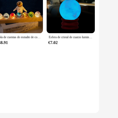
Bola de cuentas de esmalte de colores hecha a mano, luz nocturna, formación de siete estrellas, regalo para cumpleaños, decoración del hogar, bola de cristal brillante, sobremesa, 40mm
Esfera de cristal de cuarzo luminosa azul, esfera que brilla en la oscuridad, piedra con Base, 35MM
48.91
€7.02