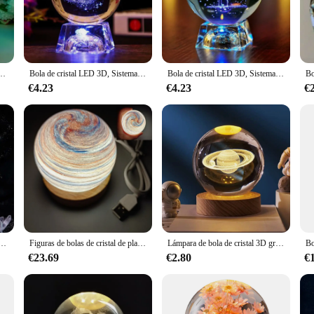
orative pieces; they are designed to bring a touch of elegance and sophisticatio
ring a long-lasting sparkle. The LED technology embedded within each ball offe
a focal point in a grand space, these LED balls are versatile enough to fit any 
e Luna 3D, planeta brillante, Galaxia, astronauta, atmósfera USB, decoraciones de mesa, regalos para niños
Bola de cristal LED 3D, Sistema Solar, planetas, bola de cristal, decoración del hogar, adorno de regalo del Día de San Valentín
Bola de cristal LED 3D, Sistema Solar, planetas, bola de cristal, decoración del hogar, adorno de regalo del Día de San Valentín
 Whether it's for a festive event, a modern interior design, or a minimalist tou
€4.23
€4.23
€
lowing you to suspend your bola de cristal LED lights in any desired location.
g effects. These LED balls are not only aesthetically pleasing but also a pract
urna USB, lámpara de bola de cristal de galaxia, lámpara de luna y planeta 3D, decoraciones de mesa, regalos para niños
Figuras de bolas de cristal de planeta LED, decoración estética, cristal estrellado, globo terrestre, esferas, astronomía, decoración de la casa, adorno para el hogar
Lámpara de bola de cristal 3D grabada con láser, Galaxia, Planeta, Luna, Saturno, luz LED nocturna, decoración del hogar, regalo del Día de San Valentín, Día del Padre
€23.69
€2.80
€