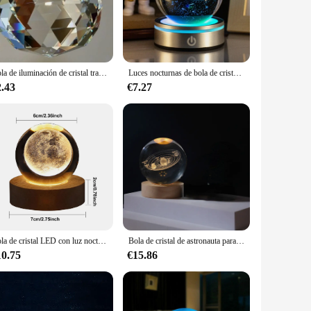
n to any room. Crafted from high-quality crystal, these LED
rs an energy-efficient lighting solution, making them an eco-
setting. The variety of sets available means you can choose
Bola de iluminación de cristal transparente, Bola de lámpara Feng Shui, Prisma de arcoíris, atrapamoscas para el hogar, decoración de fiesta de boda, bricolaje, 20mm, 30mm
Luces nocturnas de bola de cristal, lámpara de mesa de Luna RGB 3D, planeta brillante, Galaxia, astronauta, decoración de mesa, regalos para niños
ch, these LED balls are the perfect choice for any occasion.
2.43
€7.27
 The LED technology is known for its longevity, which means
ical choice for anyone looking to add a touch of elegance
Bola de cristal LED con luz nocturna, lámpara de bola de cristal con sistema Solar grabado en 3D, bola de cristal con Base de madera, carga USB, regalo para niños
Bola de cristal de astronauta para decoración del hogar, Sistema Solar grabado con láser 3D, Base de luz LED, 6/8cm, regalo de Astronomía
10.75
€15.86