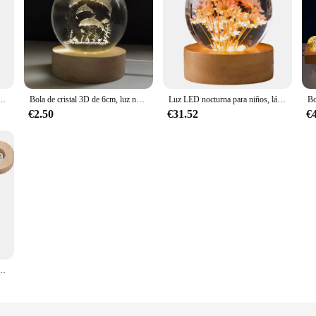
s, planeta brillante, Galaxia, astronauta, mesa de escritorio, decoración del hogar para regalo de cumpleaños
Bola de cristal 3D de 6cm, luz nocturna de planeta de cristal, sistema Solar grabado con láser, globo, astronomía, regalo de cumpleaños, decoración de escritorio para el hogar
Luz LED nocturna para niños, lámpara de noche con bola de cristal de flores, Base de wooddern, luz ambiental para dormitorio, regalo creativo
€2.50
€31.52
€
áctea, lámpara de bola de cristal, luz ambiental de dormitorio para niños, luces nocturnas de regalo creativo