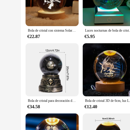
The bola de cristal LED lights are not just any ordinary dec
balls are not only visually appealing but also durable, ensu
friendly choice for home or office decoration.
**Versatile and Adaptable Lighting Options**
Whether you're looking to illuminate a cozy corner or create 
Bola de cristal con sistema Solar para decoración del hogar, luz LED con soporte, globo, regalo de cumpleaños, el Principito, 6/8cm
Luces nocturnas de bola de cristal, lámpara de mesa d
the perfect size and quantity to match your decorating needs.
€22.87
€5.95
**Effortless Installation and Maintenance**
Installation is a breeze with the included hanging hooks, al
less maintenance and more time enjoying the beautiful lightin
without the hassle of frequent replacements or maintenance.
Bola de cristal para decoración de Halloween, LED, Decoración gótica, funciona con pilas, con luces y sonido, decoración del hogar
Bola de cristal 3D de 6cm, luz LED noct
€34.58
€12.40