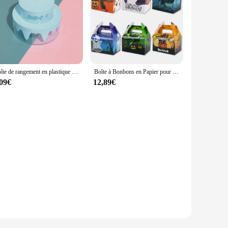
Boîte de rangement en plastique faite à la main pour la production d'embryons à la maison, boîte de gâteau à la crème sucrée, filet de bricolage pour enfants
Boîte à Bonbons en Papier pour Halloween, Biscuits Doux, Citrouille, Cadeau, Fantôme Drôle, Sac d'Emballage Portable, Décor de ixde Pâques, 6 Pièces
,09€
12,89€