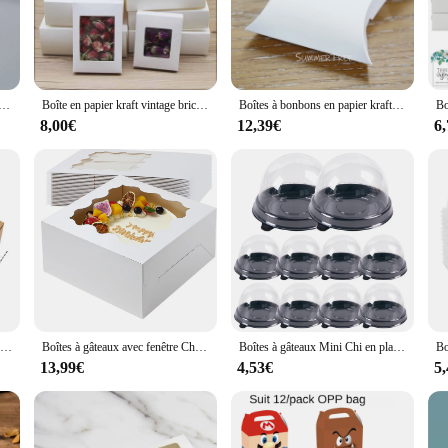
showcasing your baked goods. With its high-quality cardboard construction, these 
adeaux come in a variety of sizes, ensuring you can find the perfect fit for you
levate your presentation.
être Chamonix, boîtes à gâteaux padramatiques, pâtisseries, chocolats, gâteaux Chi, anniversaire, mariage, jour de Léon, 10 pièces
Boîte en papier kraft vintage bricolage avec fenêtre, boîte-cadeau en papier, emballage de gâteaux, mariage, réunion de famille, emballage de muffins, 10 pièces
Boîtes à bonbons en papier kraft pour oreiller, emballage de boîte-cadeau, faveur de fête de mariage, fournitures de bricolage, accessoires de décoration, baby shower, 50 pièces, 100 pièces
e also perfect for anyone looking to present their baked goods in a sophisticated
oice for those looking to purchase in bulk. Their design and style are both pra
8,00€
12,39€
6
 tool for showcasing your culinary creations. Whether you're a professional baker
re designed to meet your needs. Their lightweight yet sturdy construction ensures
boîtes et sacs cadeaux are the perfect choice for anyone looking to make a lasti
Boîtes d'emballage portables pour gâteaux Chi, récipient à muffins, carton à dessert Chamonix, 12 cavités, cadeaux de Noël et de fête de mariage
Boîtes à gâteaux avec fenêtre Chamonix, boîtes à gâteaux padramatiques, pâtisseries, chocolats, gâteaux Chi, anniversaire, mariage, jour de Léon, 10 paquets
Boîtes à gâteaux Mini Chi en plastique transparent, dosette à muffins, boîte à muffins breton pour mariage, dessert d'anniversaire, décorations de cuisson, 50 pièces
13,99€
4,53€
5