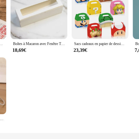
 Dessin Animé Créatif, Emballage en Papier pour Biscuits au Chocolat, ixde Festival, Cadeau pour Enfant, 10 Pièces
Boîtes à Macaron avec Fenêtre Transparente, Petit Récipient d'Emballage de Couleur Blanche, Chamonix, 20 Pièces
Sacs cadeaux en papier de dessin animé pour bonbons, corne de taureau, emballage de bonbons, boîte à gâteaux, sacs en papier, déterminer, fête, 12 pièces
18,69€
23,39€
7
eurs ronde portable, stockage de bonbons, rose de mariage, emballage de cadeaux de fête, décor de la fête de Léon, HDPE27