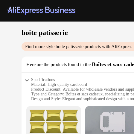
boite patisserie
Find more style
boite patisserie
products with AliExpress 
Boîtes et sacs cad
Here are the products found in the
Specifications:
Material: High-quality cardboard
Product Discount: Available for wholesale vendors and suppl
Type and Category: Boîtes et sacs cadeaux, specializing in pa
Design and Style: Elegant and sophisticated design with a t
Usage and Purpose: Ideal for presenting pastries, cakes, and
Typical Adaptive Scenario: Perfect for events, gifting, and re
Shape or Size or Weight or Quantity: Available in various siz
Features:
**Elegant Packaging for Your Sweet Treats**