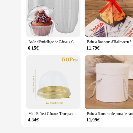
Boîte d'Emballage de Gâteaux Chi, Conteneur de Muffins, Support de Dessert pour Mariage, ixd'Anniversaire, Fournitures de Décoration, Réception-Cadeau pour Bébé, 30/50 Pièces
Boîte à Bonbons d'Halloween à Motif de
6,15€
11,79€
Mini Boîte à Gâteaux Transparente, Conteneur, Transparent, Chi Gâteau, avant, Cuisson Padramatique, Boîtes d'Emballage, Fournitures de ixde Mariage, Cadeaux, 50Pcs
Boîte à fl
4,34€
11,99€