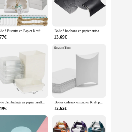
boxes are designed to protect your delicate pastries and cakes
r baked creations. Whether you're presenting a single
Boîte à Biscuits en Papier Kraft avec Fenêtre Transparente, pour Dessert, Bonbons, Matuts, Tartes, Gâteaux Chi, Muffins, Macarons
Boîte à bonbons en papier artisanal, 50 pièces, sac à bonbons, en forme d'oreiller, boîtes cadeaux pour mariage, sacs pour fête à tarte, promotion écologique en kraft
 manner. The boîtes et sacs cadeaux are available for
ctical and appealing, making them suitable for a range of
,77€
13,69€
 looking to package your goods for retail sale or an
 your pastries arrive at their destination in pristine
ng impression with their baked goods.
Boîte d'emballage en papier kraft pour gâteau et dessert, strass Chamonix, sandwich alimentaire, mariage, fête d'anniversaire, Noël, fournitures pour la maison, 10 pièces, 5 pièces
Boîtes cadeaux en papier Kraft pour fête de mariage, lot de 100 pièces, boîtes à bonbons, fournitures d'accessoires
,49€
12,62€