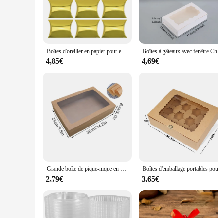
The boite patisserie is a versatile and stylish solution for 
while providing an elegant presentation. The boîtes et sacs c
macaron or an entire cake, these boxes are the ideal way to e
**Tailored for Professionals and Gift Givers**
Boîtes d'oreiller en papier pour emballage cadeau, bonbons, chocolat, poudres rondes, sacs à tarte pour mariage, anniversaire, fête préChristophe, 50 pièces
Boîtes à gâteaux avec fen
These boîtes patisserie are not just for professionals; they'r
wholesale vendors and suppliers, making them an excellent ch
4,85€
4,69€
occasions, from birthdays to corporate events.
**Versatile and Convenient Packaging**
The boite patisserie is more than just a box; it's a versatile
individual looking to present a homemade treat, these boxes a
condition. With their elegant design and practicality, these 
Grande boîte de pique-nique en papier kraft avec fenêtre transparente, boîte-cadeau pour strass, dessert Tiramisu, boîte à gâteaux, boîte d'emballage cadeau de fête, outil de poulet
2,79€
3,65€