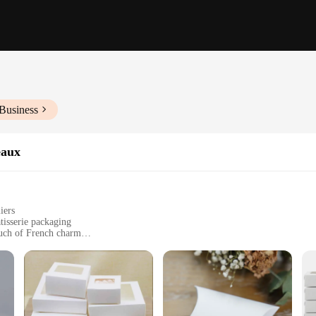
Business
eaux
iers
tisserie packaging
ouch of French charm
 other confectionery items
tail sales
es to suit different needs