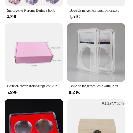
Sanurgente Kuromi-Boîtes à bonbons décoratives pour fête d'anniversaire, sac en papier pop-corn, boîte-cadeau pour collation, faveurs d'anniversaire pour enfants, fournitures de fête pour filles, 6 pièces, 12 pièces
Boîte de rangement pour pinceaux de maquillage, étanche, anti-poussière, réglable, portable, britware
4,39€
1,51€
Boîte en carton d'emballage couleur bricolage, petite boîte-cadeau, sac d'emballage de bijoux, 15 × 10 × 4cm, 10 pièces
Boîte de rangement en plastique transparent pour pièces de monnaie, étui de collection, support de protection, affichage de dalles, conteneur de qualité, nouveau
5,99€
0,23€