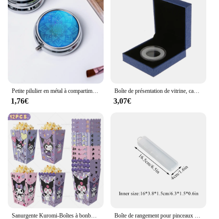
Petite pilulier en métal à compartiment unique, rangement rond, 3 compartiments, mini pilulier portable pliable, 1 PC
Boîte de présentation de vitrine, cadeau pour une seule pièce de monnaie, tirelires, décoration d'intérieur, bleu, 38mm
1,76€
3,07€
Sanurgente Kuromi-Boîtes à bonbons décoratives pour fête d'anniversaire, sac en papier pop-corn, boîte-cadeau pour collation, faveurs d'anniversaire pour enfants, fournitures de fête pour filles, 6 pièces, 12 pièces
Boîte de rangement pour pinceaux de maquillage, étanche, anti-poussière, réglable, portable, britware