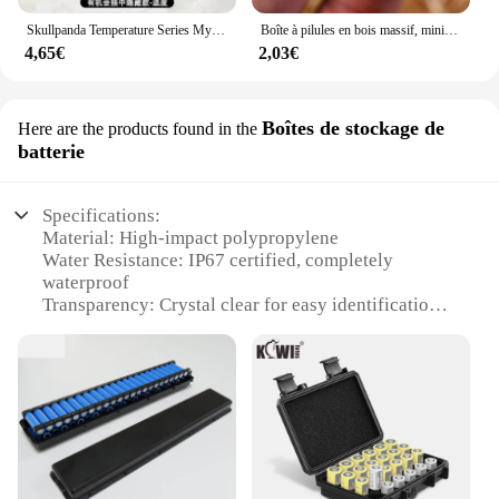
Skullpanda Temperature Series Mysterious Box Toys, Sp8 Generation Blind Box, Model Figure, Desktop Decoration, Wisure Gift, Hot
Boîte à pilules en bois massif, mini caisse de sauvetage en bois de santal, conteneur pour petits objets, stockage de granulés en forme de gland, 1 pièce
4,65€
2,03€
Boîtes de stockage de
Here are the products found in the
batterie
Specifications:
Material: High-impact polypropylene
Water Resistance: IP67 certified, completely
waterproof
Transparency: Crystal clear for easy identification
of contents
Durability: Strong and sturdy construction for long-
term use
Size Options: Available in multiple sizes to
accommodate various battery types
Versatility: Ideal for storing and transporting
batteries in a range of environments