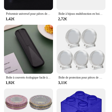
Présentoir universel pour pièces de monnaie, protection de boîte de collection d'évaluation, rangement commémoratif à 2 grilles, coffres-forts
Boîte à bijoux multifonction en bois avec couvercle, conteneur de stockage, décoration d'intérieur
1,42€
2,72€
Boîte à couverts écologique facile à utiliser, boîte à couverts simple d'extérieur, rangement domestique, collection d'ustensiles, boîte de rangement anti-poussière
Boîte de protection pour pièces de monnaie en acrylique, vitrine ronde transparente, médaille commémorative, 4cm, 5 pièces
1,92€
3,11€