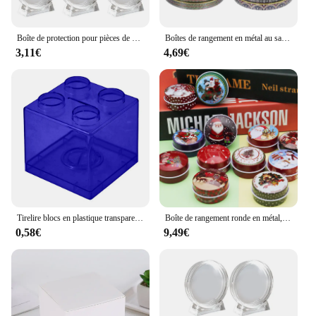
Boîte de protection pour pièces de monnaie en acrylique, vitrine ronde transparente, médaille commémorative, 4cm, 5 pièces
Boîtes de rangement en métal au safran, nombreuses boîtes en fer, craquelins de Noël, décoration compacte, pots scellés pour la maison, petit cadeau, 18 boîtes, 4 pièces
3,11€
4,69€
Tirelire blocs en plastique transparent, boîte d'économie de nuit de construction, tirelire, mallette de rangement de pièces de monnaie, boîtes à monnaie, jouet pour enfant, cadeau, décoration d'intérieur
Boîte de rangement ronde en métal, cadeaux de Noël, petites faveurs de fête pour enfants, ci-après le conteneur exécutif, petite boîte à bonbons, 18 boîtes, 12 pièces
0,58€
9,49€