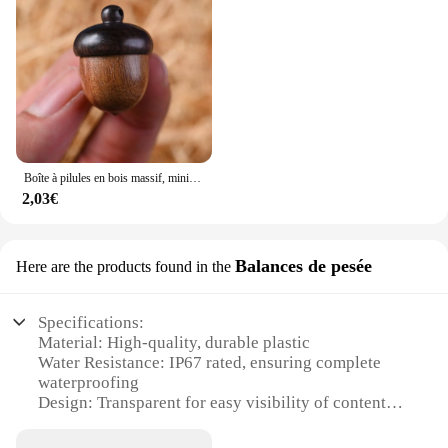
Boîte à pilules en bois massif, mini caisse de sauvetage en bois de santal, conteneur pour petits objets, stockage de granulés en forme de gland, 1 pièce
2,03€
Balances de pesée
Here are the products found in the
Specifications:
Material: High-quality, durable plastic
Water Resistance: IP67 rated, ensuring complete
waterproofing
Design: Transparent for easy visibility of contents
Capacity: Varies by set, suitable for a range of
weighing needs