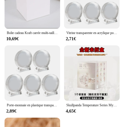
Boîte cadeau Kraft carrée multi-taille, 20/50 pièces, noir, blanc, marron, emballage pliable, boîte à proposition pour fête d'anniversaire de la mariée
Vitrine transparente en acrylique pour pièces de monnaie, boîte à médaille commémorative pour protéger vos pièces de 17mm, 20mm, 25mm, 27mm, 30mm, 33mm, 38mm, 40mm, 4cm, 5 pièces
10,69€
2,71€
Porte-monnaie en plastique transparent, vitrine en acrylique, boîte de protection pour médaille commémorative, boîte de collecte 17-38mm, 4cm, 5 pièces
Skullpanda Temperature Series Mysterious Box Toys, Sp8 Generation Blind Box, Model Figure, Desktop Decoration, Wisure Gift, Hot
2,89€
4,65€