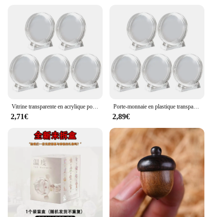
Vitrine transparente en acrylique pour pièces de monnaie, boîte à médaille commémorative pour protéger vos pièces de 17mm, 20mm, 25mm, 27mm, 30mm, 33mm, 38mm, 40mm, 4cm, 5 pièces
Porte-monnaie en plastique transparent, vitrine en acrylique, boîte de protection pour médaille commémorative, boîte de collecte 17-38mm, 4cm, 5 pièces
2,71€
2,89€