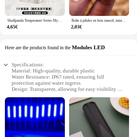
Skullpanda Temperature Series Mysterious Box Toys, Sp8 Generation Blind Box, Model Figure, Desktop Decoration, Wisure Gift, Hot
Boîte à pilules en bois massif, mini caisse de sauvetage en bois de santal, conteneur pour petits objets, stockage de granulés en forme de gland, 1 pièce
4,65€
2,03€
Modules LED
Here are the products found in the
Specifications:
Material: High-quality, durable plastic
Water Resistance: IP67 rated, ensuring full
protection against water ingress
Design: Transparent, allowing for easy visibility of
internal components
Size: Compact and portable, suitable for various
applications
Performance: Energy-efficient LED modules for
long-lasting illumination
Versatility: Ideal for wholesale, vendors, and
suppliers seeking reliable lighting solutions