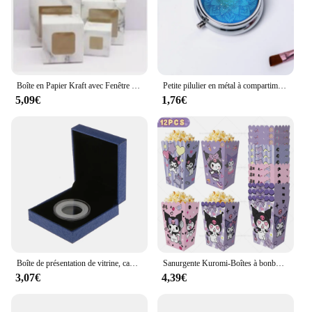
Boîte en Papier Kraft avec Fenêtre Transparente, Disponible en 3 Couleurs, Blanc, Noir, 10x10x10m Boîte d'emballage de fenêtre en papier, présentoir de faveurs, cadeaux et artisanat
Petite pilulier en métal à compartiment unique, rangement rond, 3 compartiments, mini pilulier portable pliable, 1 PC
5,09€
1,76€
Boîte de présentation de vitrine, cadeau pour une seule pièce de monnaie, tirelires, décoration d'intérieur, bleu, 38mm
Sanurgente Kuromi-Boîtes à bonbons décoratives pour fête d'anniversaire, sac en papier pop-corn, boîte-cadeau pour collation, faveurs d'anniversaire pour enfants, fournitures de fête pour filles, 6 pièces, 12 pièces
3,07€
4,39€