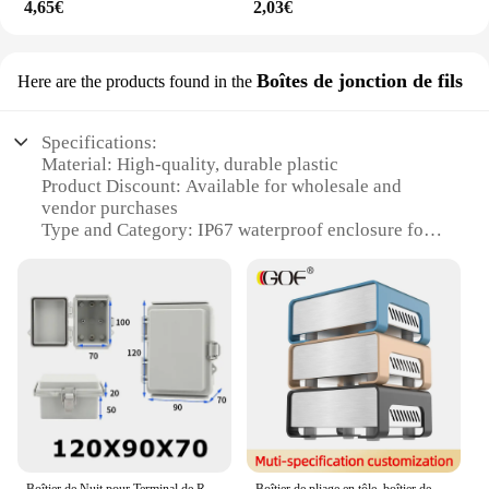
4,65€
2,03€
Boîtes de jonction de fils
Here are the products found in the
Specifications:
Material: High-quality, durable plastic
Product Discount: Available for wholesale and
vendor purchases
Type and Category: IP67 waterproof enclosure for
electrical connections
Design and Style: Transparent for easy visual
inspection
Usage and Purpose: Secure, weather-resistant
housing for electrical components
Typical Adaptive Scenario: Ideal for outdoor
installations and harsh environments
Shape or Size or Weight or Quantity: Customizable
to fit various cable sets
Features:
Boîtier de Nuit pour Terminal de Rail Din IP67 Gris, Couvercle à Charnière, Boîte de Connexions Électriques, en Plastique ABS pour Alimentation, Bricolage
Boîtier de pliage en tôle, boîtier de projet d'infraction, composants électroniques, interrupteur mural