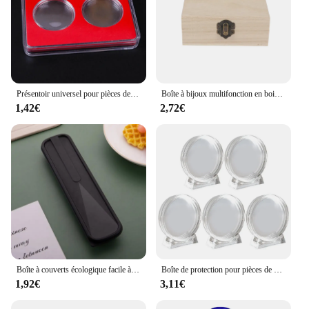
Présentoir universel pour pièces de monnaie, protection de boîte de collection d'évaluation, rangement commémoratif à 2 grilles, coffres-forts
Boîte à bijoux multifonction en bois avec couvercle, conteneur de stockage, décoration d'intérieur
1,42€
2,72€
Boîte à couverts écologique facile à utiliser, boîte à couverts simple d'extérieur, rangement domestique, collection d'ustensiles, boîte de rangement anti-poussière
Boîte de protection pour pièces de monnaie en acrylique, vitrine ronde transparente, médaille commémorative, 4cm, 5 pièces
1,92€
3,11€