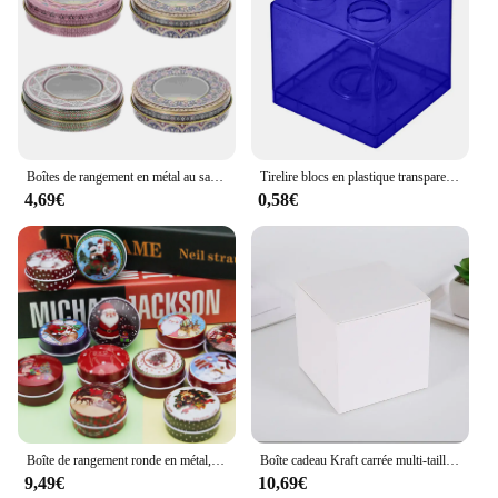
Boîtes de rangement en métal au safran, nombreuses boîtes en fer, craquelins de Noël, décoration compacte, pots scellés pour la maison, petit cadeau, 18 boîtes, 4 pièces
Tirelire blocs en plastique transparent, boîte d'économie de nuit de construction, tirelire, mallette de rangement de pièces de monnaie, boîtes à monnaie, jouet pour enfant, cadeau, décoration d'intérieur
4,69€
0,58€
Boîte de rangement ronde en métal, cadeaux de Noël, petites faveurs de fête pour enfants, ci-après le conteneur exécutif, petite boîte à bonbons, 18 boîtes, 12 pièces
Boîte cadeau Kraft carrée multi-taille, 20/50 pièces, noir, blanc, marron, emballage pliable, boîte à proposition pour fête d'anniversaire de la mariée
9,49€
10,69€