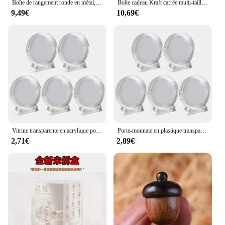
Boîte de rangement ronde en métal, cadeaux de Noël, petites faveurs de fête pour enfants, ci-après le conteneur exécutif, petite boîte à bonbons, 18 boîtes, 12 pièces
Boîte cadeau Kraft carrée multi-taille, 20/50 pièces, noir, blanc, marron, emballage pliable, boîte à proposition pour fête d'anniversaire de la mariée
9,49€
10,69€
Vitrine transparente en acrylique pour pièces de monnaie, boîte à médaille commémorative pour protéger vos pièces de 17mm, 20mm, 25mm, 27mm, 30mm, 33mm, 38mm, 40mm, 4cm, 5 pièces
Porte-monnaie en plastique transparent, vitrine en acrylique, boîte de protection pour médaille commémorative, boîte de collecte 17-38mm, 4cm, 5 pièces
2,71€
2,89€