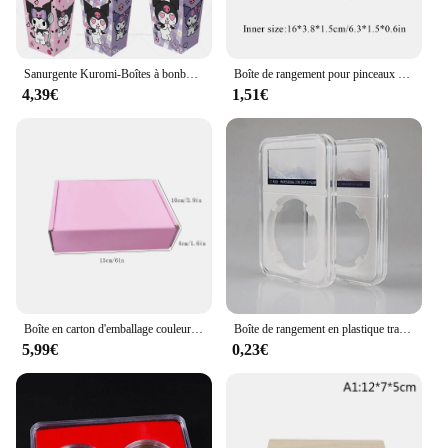
Sanurgente Kuromi-Boîtes à bonbons décoratives pour fête d'anniversaire, sac en papier pop-corn, boîte-cadeau pour collation, faveurs d'anniversaire pour enfants, fournitures de fête pour filles, 6 pièces, 12 pièces
Boîte de rangement pour pinceaux de maquillage, étanche, anti-poussière, réglable, portable, britware
4,39€
1,51€
Boîte en carton d'emballage couleur bricolage, petite boîte-cadeau, sac d'emballage de bijoux, 15 × 10 × 4cm, 10 pièces
Boîte de rangement en plastique transparent pour pièces de monnaie, étui de collection, support de protection, affichage de dalles, conteneur de qualité, nouveau
5,99€
0,23€