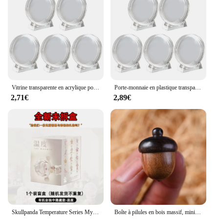
Vitrine transparente en acrylique pour pièces de monnaie, boîte à médaille commémorative pour protéger vos pièces de 17mm, 20mm, 25mm, 27mm, 30mm, 33mm, 38mm, 40mm, 4cm, 5 pièces
Porte-monnaie en plastique transparent, vitrine en acrylique, boîte de protection pour médaille commémorative, boîte de collecte 17-38mm, 4cm, 5 pièces
2,71€
2,89€
Skullpanda Temperature Series Mysterious Box Toys, Sp8 Generation Blind Box, Model Figure, Desktop Decoration, Wisure Gift, Hot
Boîte à pilules en bois massif, mini caisse de sauvetage en bois de santal, conteneur pour petits objets, stockage de granulés en forme de gland, 1 pièce