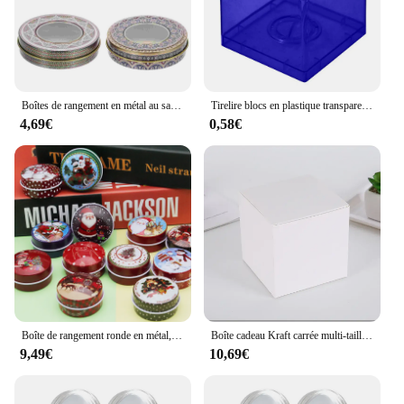
Boîtes de rangement en métal au safran, nombreuses boîtes en fer, craquelins de Noël, décoration compacte, pots scellés pour la maison, petit cadeau, 18 boîtes, 4 pièces
Tirelire blocs en plastique transparent, boîte d'économie de nuit de construction, tirelire, mallette de rangement de pièces de monnaie, boîtes à monnaie, jouet pour enfant, cadeau, décoration d'intérieur
4,69€
0,58€
Boîte de rangement ronde en métal, cadeaux de Noël, petites faveurs de fête pour enfants, ci-après le conteneur exécutif, petite boîte à bonbons, 18 boîtes, 12 pièces
Boîte cadeau Kraft carrée multi-taille, 20/50 pièces, noir, blanc, marron, emballage pliable, boîte à proposition pour fête d'anniversaire de la mariée
9,49€
10,69€