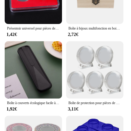
Présentoir universel pour pièces de monnaie, protection de boîte de collection d'évaluation, rangement commémoratif à 2 grilles, coffres-forts
Boîte à bijoux multifonction en bois avec couvercle, conteneur de stockage, décoration d'intérieur
1,42€
2,72€
Boîte à couverts écologique facile à utiliser, boîte à couverts simple d'extérieur, rangement domestique, collection d'ustensiles, boîte de rangement anti-poussière
Boîte de protection pour pièces de monnaie en acrylique, vitrine ronde transparente, médaille commémorative, 4cm, 5 pièces
1,92€
3,11€