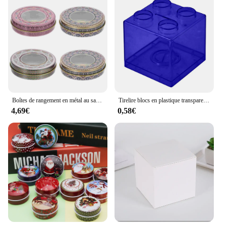
Boîtes de rangement en métal au safran, nombreuses boîtes en fer, craquelins de Noël, décoration compacte, pots scellés pour la maison, petit cadeau, 18 boîtes, 4 pièces
Tirelire blocs en plastique transparent, boîte d'économie de nuit de construction, tirelire, mallette de rangement de pièces de monnaie, boîtes à monnaie, jouet pour enfant, cadeau, décoration d'intérieur
4,69€
0,58€