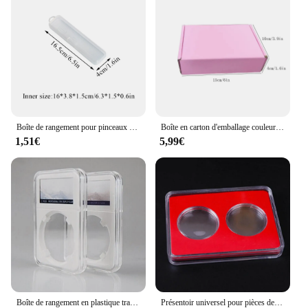
Boîte de rangement pour pinceaux de maquillage, étanche, anti-poussière, réglable, portable, britware
Boîte en carton d'emballage couleur bricolage, petite boîte-cadeau, sac d'emballage de bijoux, 15 × 10 × 4cm, 10 pièces
1,51€
5,99€
Boîte de rangement en plastique transparent pour pièces de monnaie, étui de collection, support de protection, affichage de dalles, conteneur de qualité, nouveau
Présentoir universel pour pièces de monnaie, protection de boîte de collection d'évaluation, rangement commémoratif à 2 grilles, coffres-forts