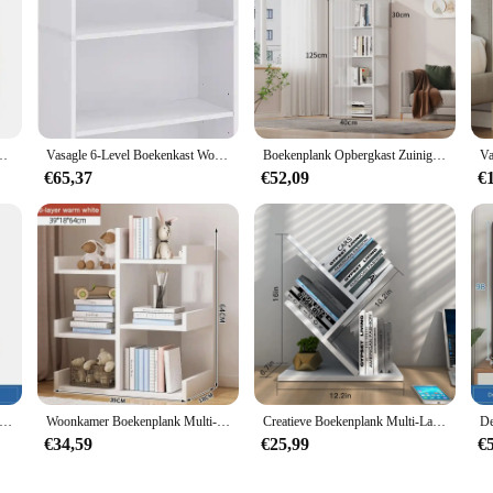
menstandaard Thuis Boekenkast Kantoor Display Decoratie Rek Boekenkast Opbergplank
Vasagle 6-Level Boekenkast Woonkamer Plank Opslag Plank
Boekenplank Opbergkast Zuinige Vloer Planken Student Slaapzaal Diy Rack Combinatie Slaapkamer Kamer Opslag Boekenkast Eenvoudig
€65,37
€52,09
€
k Tafel Gat Bord Smeedijzeren Desktop Planken Slaapzaal Gelaagd Opbergrek Student Boekenkast Computer Wire-Wrap Board
Woonkamer Boekenplank Multi-Level Vloerstaande Opbergrek Kantoor Vitrinekast Boekenkast Met Laden Studie Boeken Opslag
Creatieve Boekenplank Multi-Laye Boekenkast Kleine Houten Boekenplank Home Decor Boekenplanken Student Bureau Tafel Boekenplank Houten Planken
€34,59
€25,99
€