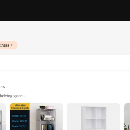
iness
nes
helving space
stom organization
designers