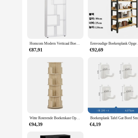
Homcom Modern Verticaal Boekenkastontwerp Met 8 Planken E1 Spaanplaat 70X24X178Cm Wit
Eenvoudige Boekenplank Opgewaardeerd Stabiele Outdoor Bloe
€87,91
€92,69
Witte Roterende Boekenkast Opslag 4-Tier Boekenplank 16 Compartimenten Voor Woonkamer Kantoor Kinderkamer Organisator Decoratie
Boekenplan
€94,39
€4,19