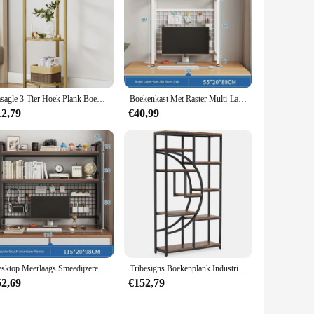
Vasagle 3-Tier Hoek Plank Boekenkast Stand Rek Badkamer Rack
Boekenkast Met Raster Multi-Layer Boekenplank Grote Capaciteit Smeedijzeren Plank Student Computer Bureau Boekenplank Desktop Opbergrek
12,79
€40,99
Desktop Meerlaags Smeedijzeren Plank Tafel Gat Bord Tafel Houten Planken Boekenkast Met Raster Boekenplank Student Computerbureau
Tribesigns Boekenplank Industriële 5 Tier Etagere Boekenkast, Vrijstaande Hoge Boekenplanken Display Plank Opslag Organizer
52,69
€152,79