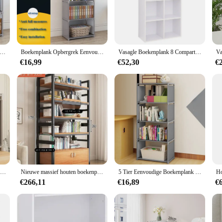
both elegance and functionality, is a must-have for any book lover or interior
s with any contemporary home or office space. Its clean lines and sleek appearan
 book collection.
helves, which allow for personalized organization and display of your books. Wh
k Eenvoudig boekopbergrek Boekenkast Puinplank Meerlaagse kastorganizer Woonkamer Eenvoudige montage Boekenkastopslag
Boekenplank Opbergrek Eenvoudige Boekenplank Puin Opslag Plank Meerlaagse Boekenkast Organizer Slaapkamer Eenvoudige Montage Boekenkast
Vasagle Boekenplank 8 Compartimenten Boekenkast Houten Plank Vrijstaande Garderobe
 system ensures that your books are easily accessible and well-organized. The 
onal and professional use.
€16,99
€52,30
€
ent of sophistication and practicality. Its design and style are versatile enough 
ngs. Whether you're looking to enhance your home library, add a touch of elegan
ct choice. With its ability to hold a substantial number of books, this boekenkas
Vloerstaande Meerlaagse Diy Eenvoudige Montage Boekenkasten Huishoudelijke Eenvoud Draagbare Boekenplanken Thuis Vochtbestendige Boekenplank
Nieuwe massief houten boekenplank vloerplanken thuis woonkamer muur eenvoudige boekenkast kinderen meerlaagse opbergrek opbergkast
5 Tier Eenvoudige Boekenplank Eenvoudige Montage Boekenkast Diy Niet-Geweven Hoek Sundries Kan Worden Verplaatst Boekenkast Creatieve Organizer Puinrek
€266,11
€16,89
€