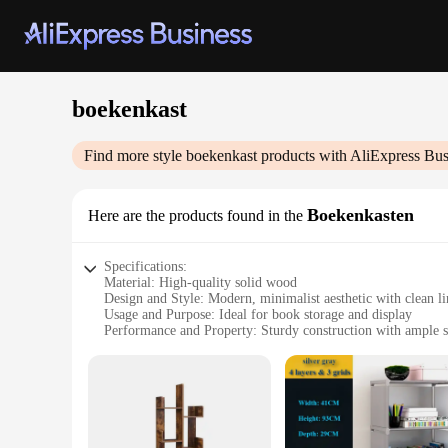
boekenkast
Find more style
boekenkast
products with AliExpress Bus
Boekenkasten
Here are the products found in the
Specifications:
Material: High-quality solid wood
Design and Style: Modern, minimalist aesthetic with clean li
Usage and Purpose: Ideal for book storage and display
Performance and Property: Sturdy construction with ample s
Parts and Accessories: Comes with adjustable shelves for cu
Applicable People: Perfect for book enthusiasts and interior 
Features:
|Wholesale|Vendors|
**Elegant Design and Functionality**