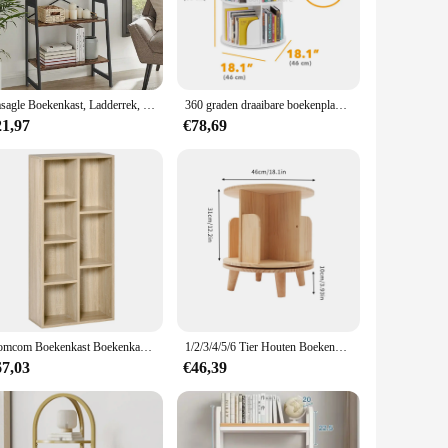
 designer. Crafted from premium solid wood, this boekenkast
ce make it a versatile addition to any room, serving as a
ether you prefer to showcase your favorite titles or keep
Vasagle Boekenkast, Ladderrek, 4-niveau Standaard Rek, Bamboe Rek, Eenvoudige Montage Voor Woonkamer
360 graden draaibare boekenplank opbergplank kinderboekenplank meerlaagse boekenkast opbergrek huishoudelijke hoekboekenkast
boekenkast's robust construction guarantees that your books
21,97
€78,69
to complement various interior decor themes, making it a
ce to your office, or create a visually appealing book
t is an excellent investment for both personal and
Homcom Boekenkast Boekenkast Met 7 Vakken Opbergbestanden Voor Slaapkamer Kantoor 50X24X106 Cm Wit
1/2/3/4/5/6 Tier Houten Boekenkast Draaibare Vloerstandaard Multifunctionele Vitrine Organisator
67,03
€46,39