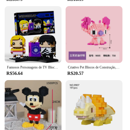
Famosos Personagens de TV Blocos De Construção Para Crianças, Brinquedos De Tijolo, Sexta-feira e Enid, Modelo Conjunto, Presentes De Aniversário Para Menina, 375 PCs
Criativo Pet Blocos de Construção, Ponto, Pato Donald, Mickey Mouse, Série Assembly, Puzzle, Descompressão Toy, Enfeites, Animal
R$56.64
R$20.57