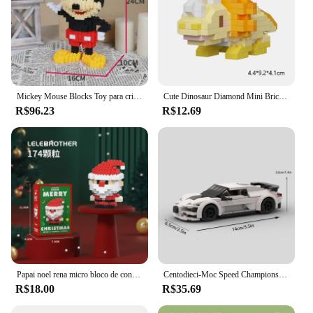
Mickey Mouse Blocks Toy para crianças, mini quebra-cabeça diamante, partícula pequena, presente para adultos, 1500pcs
Cute Dinosaur Diamond Mini Bricks Models, Micro Blocks, DIY montado, Animais Brinquedos, Brinquedos infantis, Aniversários Presentes
R$96.23
R$12.69
Papai noel rena micro bloco de construção série quebra-cabeça montagem tijolos mesa decoração brinquedos crianças presentes natal
Centodieci-Moc Speed Champions Blocos de Construção, Racer Cars, Cidade Veículo Desportivo, Garagem Criativa Brinquedos para Meninos, Idéias
R$18.00
R$35.69