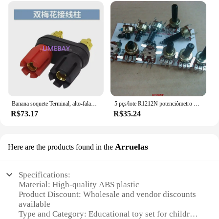
Banana soquete Terminal, alto-falante amplificador, fiação coluna, conector, posição dupla, hexagonal, ameixa dupla, cabeça 4mm, 10pcs
5 pçs/lote R1212N potenciômetro de junta única B10K alça de flor de ameixa [comprimento do eixo e mais especificações]
R$73.17
R$35.24
Arruelas
Here are the products found in the
Specifications:
Material: High-quality ABS plastic
Product Discount: Wholesale and vendor discounts
available
Type and Category: Educational toy set for children