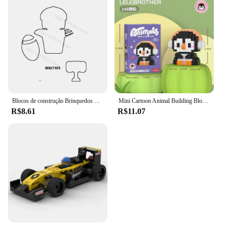
Blocos de construção Brinquedos para Crianças, Acessórios Dos Desenhos Animados, Coleção De Tijolos, Modelo Educacional, Presente De Natal, WM6133, WM6134, WM6136
Mini Cartoon Animal Building Blocks para Crianças, Leão, Tigre, Modelo de Leitão, Brinquedos Educativos, Presente
R$8.61
R$11.07