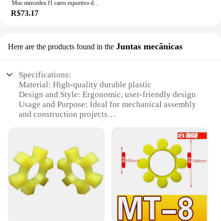
Moc mercedex f1 carro esportivo de corrida w11 veículo velocidade campeão racer blocos de construção tijolo criativo garagem brinquedos para meninos presentes
R$73.17
Juntas mecânicas
Here are the products found in the
Specifications:
Material: High-quality durable plastic
Design and Style: Ergonomic, user-friendly design
Usage and Purpose: Ideal for mechanical assembly
and construction projects
Performance and Property: Strong, reliable
mechanical connections
Parts and Accessories: Comes with a set of
compatible parts for easy assembly
Quantity: Available in bulk for wholesale and
vendor purchases
Features:
**Robust Construction and Ease of Use**
The bloco ameixas Juntas mecânicas are a testament