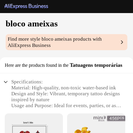
bloco ameixas
Find more style
bloco ameixas
products with
AliExpress Business
Tatuagens temporárias
Here are the products found in the
Specifications:
Material: High-quality, non-toxic water-based ink
Design and Style: Vibrant, temporary tattoo designs
inspired by nature
Usage and Purpose: Ideal for events, parties, or as a
fun accessory for everyday wear
Typical Adaptive Scenario: Suitable for all ages,
perfect for individuals looking to express their
creativity