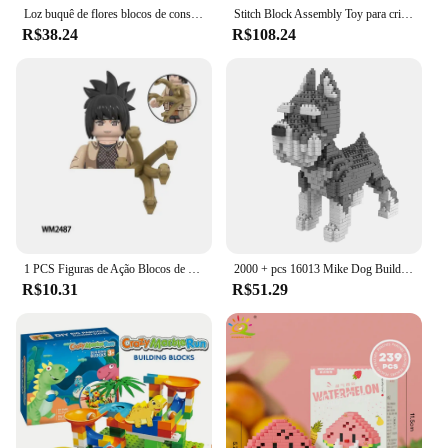
Loz buquê de flores blocos de construção kit diy flores bloco brinquedos conjunto dia dos namorados rosa tijolos conjunto presente para meninas amigos adultos
Stitch Block Assembly Toy para crianças, puzzle gigante, decoração desktop, presente de aniversário, entrega rápida, novo
R$38.24
R$108.24
1 PCS Figuras de Ação Blocos de Construção brinquedos Série WM6153 WM2475 WM2476 WM2477 WM2478 WM2479 WM2480 WM2481 WM2482 WM6154
2000 + pcs 16013 Mike Dog Building Blocks Diamante Micro Partículas Spelling Toy Pet Dog Block Modelo Brinquedos para Crianças Presentes
R$10.31
R$51.29