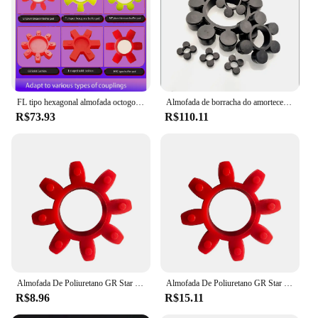
FL tipo hexagonal almofada octogonal, ameixa Blossom Buffer Block, GR pequeno ângulo ameixa Blossom Pad, FL-90, FL-75, 1Pc
Almofada de borracha do amortecedor do anel do poliuretano, acoplamento, bloco elástico, tendão, flor da ameixa, MT e YOX, OD:48-356mm, identificação: 19-215mm
R$73.93
R$110.11
Almofada De Poliuretano GR Star Shaped Ameixa Blossom Acoplamento Buffer, Bloco De Borracha, Oito, Dez Animais De Estimação, 1Pc
Almofada De Poliuretano GR Star Shaped Ameixa Blossom Acoplamento Buffer, Bloco De Borracha, Oito, Dez Animais De Estimação, 1Pc
R$8.96
R$15.11