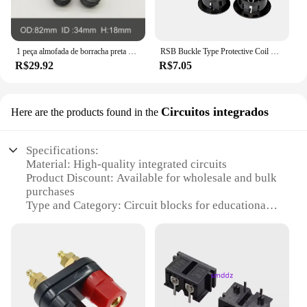
1 peça almofada de borracha preta mt/yox flor de ameixa acoplamento bloco elástico almofada hexagonal arruela de flor de ameixa
RSB Buckle Type Protective Coil Petal, Anel protetor de cabo, Electric Box Coil Hole Plug Sleeve, Plum Blossom Shaped Dust Bundle
R$29.92
R$7.05
Circuitos integrados
Here are the products found in the
Specifications:
Material: High-quality integrated circuits
Product Discount: Available for wholesale and bulk
purchases
Type and Category: Circuit blocks for educational
and hobbyist use
Design and Style: Ergonomic and colorful design
for easy handling
Usage and Purpose: Ideal for learning and
experimenting with electronics
Performance and Property: Durable and reliable
components for long-term use