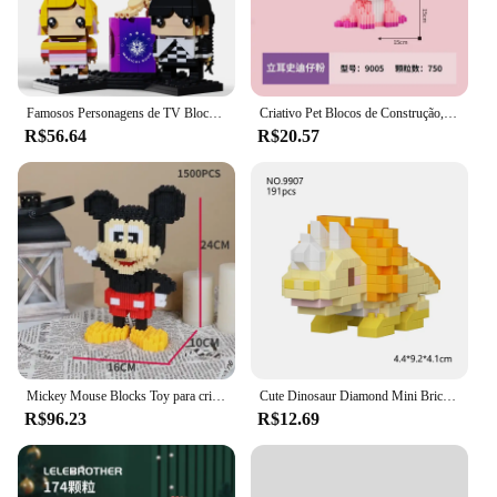
Famosos Personagens de TV Blocos De Construção Para Crianças, Brinquedos De Tijolo, Sexta-feira e Enid, Modelo Conjunto, Presentes De Aniversário Para Menina, 375 PCs
Criativo Pet Blocos de Construção, Ponto, Pato Donald, Mickey Mouse, Série Assembly, Puzzle, Descompressão Toy, Enfeites, Animal
R$56.64
R$20.57
Mickey Mouse Blocks Toy para crianças, mini quebra-cabeça diamante, partícula pequena, presente para adultos, 1500pcs
Cute Dinosaur Diamond Mini Bricks Models, Micro Blocks, DIY montado, Animais Brinquedos, Brinquedos infantis, Aniversários Presentes
R$96.23
R$12.69