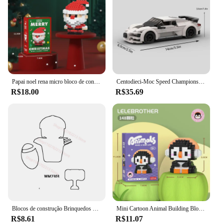
Papai noel rena micro bloco de construção série quebra-cabeça montagem tijolos mesa decoração brinquedos crianças presentes natal
Centodieci-Moc Speed Champions Blocos de Construção, Racer Cars, Cidade Veículo Desportivo, Garagem Criativa Brinquedos para Meninos, Idéias
R$18.00
R$35.69
Blocos de construção Brinquedos para Crianças, Acessórios Dos Desenhos Animados, Coleção De Tijolos, Modelo Educacional, Presente De Natal, WM6133, WM6134, WM6136
Mini Cartoon Animal Building Blocks para Crianças, Leão, Tigre, Modelo de Leitão, Brinquedos Educativos, Presente
R$8.61
R$11.07