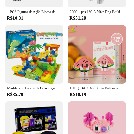
1 PCS Figuras de Ação Blocos de Construção brinquedos Série WM6153 WM2475 WM2476 WM2477 WM2478 WM2479 WM2480 WM2481 WM2482 WM6154
2000 + pcs 16013 Mike Dog Building Blocks Diamante Micro Partículas Spelling Toy Pet Dog Block Modelo Brinquedos para Crianças Presentes
R$10.31
R$51.29
Marble Run Blocos de Construção para Crianças, Dinosaur Park, Educação Infantil STEM Toy, Maze Bricks Set, Presente de Aniversário e Festival
HUIQIBAO-Mini Cute Delicious Fruit Micro Building Blocks, 3D Diamond Model, Food Bricks, DIY City Construction Brinquedos para Crianças
R$35.79
R$18.19