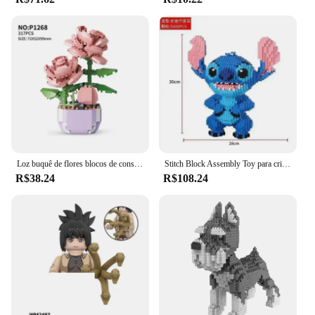
match any outfit or mood. As a vendor or a
wholesale supplier, these pendants are an excellent
addition to your inventory, catering to diverse
customer preferences.
Loz buquê de flores blocos de construção kit diy flores bloco brinquedos conjunto dia dos namorados rosa tijolos conjunto presente para meninas amigos adultos
Stitch Block Assembly Toy para crianças, puzzle gigante, decoração desktop, presente de aniversário, entrega rápida, novo
R$38.24
R$108.24