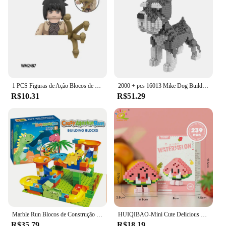
1 PCS Figuras de Ação Blocos de Construção brinquedos Série WM6153 WM2475 WM2476 WM2477 WM2478 WM2479 WM2480 WM2481 WM2482 WM6154
2000 + pcs 16013 Mike Dog Building Blocks Diamante Micro Partículas Spelling Toy Pet Dog Block Modelo Brinquedos para Crianças Presentes
R$10.31
R$51.29
Marble Run Blocos de Construção para Crianças, Dinosaur Park, Educação Infantil STEM Toy, Maze Bricks Set, Presente de Aniversário e Festival
HUIQIBAO-Mini Cute Delicious Fruit Micro Building Blocks, 3D Diamond Model, Food Bricks, DIY City Construction Brinquedos para Crianças
R$35.79
R$18.19