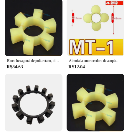
Bloco hexagonal de poliuretano, bloco elástico em forma de t de acoplamento, resistente a altas temperaturas, bovino, tendão, amamentação elástica, almofada de anel
Almofada amortecedora de acoplamento mt, almofada de flor de ameixa, bloco elástico de borracha, anel de borracha de flor de ameixa de poliuretano, borracha de acoplamento hexagonal
R$84.63
R$12.04