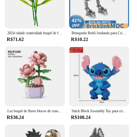
classrooms. Whether you're a vendor, supplier, or an
individual looking to purchase wholesale, these sets
are sure to delight and educate.
2024 cidade criatividade buquê de flores tulipa vaso planta modelo casa exibição blocos de construção tijolos brinquedos das crianças
Brinquedo Robô Andando para Crianças, Filme Famoso, MOC, Modelo ATRT, Idéias Criativas DIY, Presente de Aniversário, Blocos De Construção De Natal, Novo, 49Pcs
R$71.62
R$10.22
Loz buquê de flores blocos de construção kit diy flores bloco brinquedos conjunto dia dos namorados rosa tijolos conjunto presente para meninas amigos adultos
Stitch Block Assembly Toy para crianças, puzzle gigante, decoração desktop, presente de aniversário, entrega rápida, novo
R$38.24
R$108.24