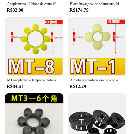
Acoplamento 12 bloco de canto 10 cantos 12 cantos flor de ameixa almofada amortecedora de borracha almofada elástica da roda de amortecimento
Bloco hexagonal de poliuretano, bloco elástico em forma de t de acoplamento, resistente a altas temperaturas, bovino, tendão, amamentação elástica, almofada de anel
R$32.80
R$174.79
MT acoplamento tampão almofada ameixa flor almofada borracha elástico bloco poliuretano ameixa flor anel de borracha acoplamento hexagonal borracha foi
Almofada amortecedora de acoplamento mt, almofada de flor de ameixa, bloco elástico de borracha, anel de borracha de flor de ameixa de poliuretano, borracha de acoplamento hexagonal
R$84.61
R$12.29