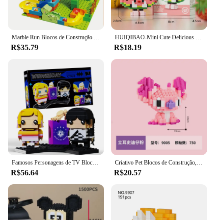
Marble Run Blocos de Construção para Crianças, Dinosaur Park, Educação Infantil STEM Toy, Maze Bricks Set, Presente de Aniversário e Festival
HUIQIBAO-Mini Cute Delicious Fruit Micro Building Blocks, 3D Diamond Model, Food Bricks, DIY City Construction Brinquedos para Crianças
R$35.79
R$18.19
Famosos Personagens de TV Blocos De Construção Para Crianças, Brinquedos De Tijolo, Sexta-feira e Enid, Modelo Conjunto, Presentes De Aniversário Para Menina, 375 PCs
Criativo Pet Blocos de Construção, Ponto, Pato Donald, Mickey Mouse, Série Assembly, Puzzle, Descompressão Toy, Enfeites, Animal
R$56.64
R$20.57