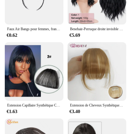
Faux Air Bangs pour femmes, frange frange, pince à cheveux française naturelle, extension de postiche fine, outils de coiffure synthétiques
Benehair-Perruque droite invisible sans couture avec clip pour frange, dessus naturel, pièce de rechange invisible, couverture de cheveux blancs
€0.62
€5.69
Extension Capillaire Synthétique Courte et Lisse avec Frange à réinitialisation, Postiche Naturelle
Extension de Cheveux Synthétiques avec Frange à Air, Accessoire Capillaire en Fibre Naturelle Invisible
€1.63
€3.40