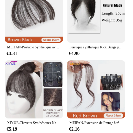
MEIFAN-Postiche Synthétique avec Frange pour Femme, Extension de Frange à réinitialisation, Partie Centrale, Naturel, Invisible, Postiche de Clourse
Perruque synthétique Rick Bangs pour femme, dessus de tête, augmentation de la quantité de cheveux, moelleux et couverture, morceau de perruque blanche
€3.31
€4.90
XIYUE-Cheveux Synthétiques Naturels aux Ultraviolets pour Femme, Augmente le Volume des Cheveux sur le Haut de la Tête
MEIFAN-Extension de Frange à réinitialisation Synthétique, Postiche Naturelle Soignée, Fausse Frange Topper, Postiche Invisible Clourse
€5.19
€2.16