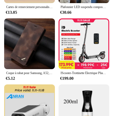
Cartes de remerciement personnalisées, emballage de cartes de visite personnalisées pour petites entreprises, Logo personnalisé, cartes postales d'invitation de mariage
Plafonnier LED suspendu composé d'anneaux lumineux, design moderne, luminaire décoratif d'intérieur, idéal pour un salon ou une chambre à coucher
€13.05
€30.66
Coque à rabat pour Samsung, A52, A53, A54, A33, A14, A13, A34, A15, A05S, A32, A73, A72, A12, A22, 5G, A50, A30, A10, A70, A40, A20E, A23, A51, A71, A31
IScooter-Trottinette Électrique Pliable i9, 8.5 Pouces, 7,5 Ah, 350W, 30 km/h, pour Adulte
€5.12
€199.00