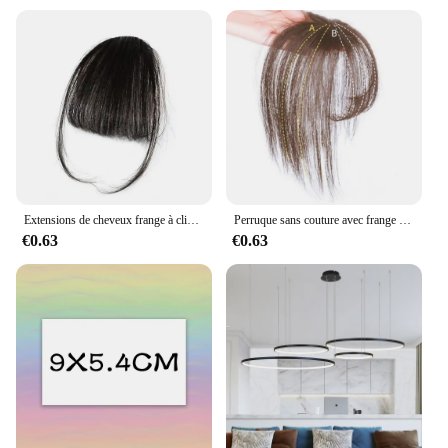
Extensions de cheveux frange à clipser pour femmes et filles, postiches, cheveux incurvés, 2024 vrais cheveux
Perruque sans couture avec frange à clipser, fausse frange, extension de cheveux, postiche naturelle, mode 3D Ins
€0.63
€0.63