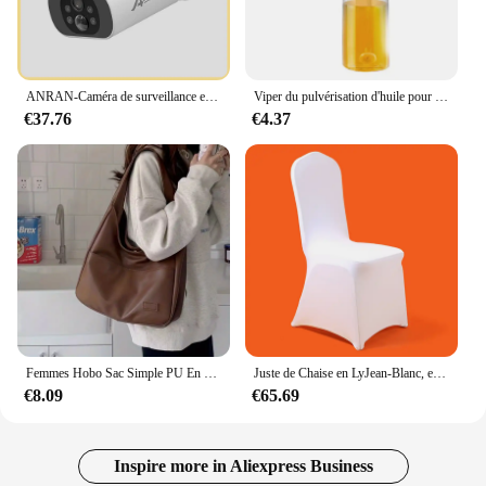
ANRAN-Caméra de surveillance extérieure solaire 2K, dispositif de sécurité sans fil, avec batterie intégrée, Wifi, détection humanoïde, alarme flash, vision nocturne
Viper du pulvérisation d'huile pour cuisiner une cuisine pulvérisateur d'huile d'olive pour le camping BBQ Baking Vinegar Soja Sauce 200 ml 300 ml
€37.76
€4.37
Femmes Hobo Sac Simple PU En Cuir Solide Sac À Bandoulière 2023 Mode Grande Capacité Sac À Main Pour Le Travail Scolaire
Juste de Chaise en LyJean-Blanc, en IQUE dex, pour ix, Mariage, Banquet, Hôtel, Salle à Manger, 50/100 Pièces
€8.09
€65.69
Inspire more in Aliexpress Business