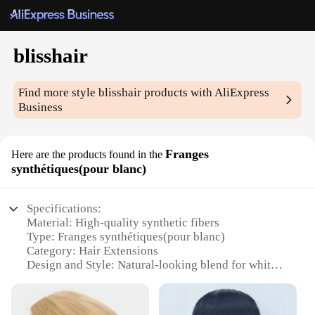
blisshair
Find more style
blisshair
products with AliExpress
Business
Franges
Here are the products found in the
synthétiques(pour blanc)
Specifications:
Material: High-quality synthetic fibers
Type: Franges synthétiques(pour blanc)
Category: Hair Extensions
Design and Style: Natural-looking blend for white
hair
Usage and Purpose: Enhances hair volume and
length