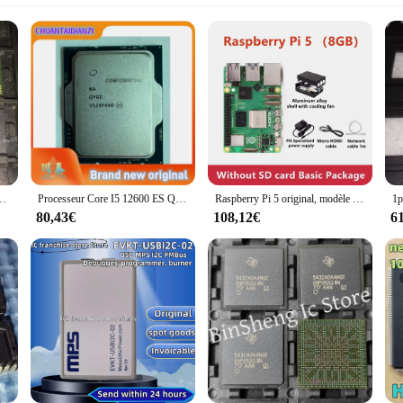
EME-B041 d'origine BGA EMMC BGA KLM8G1GEME B041
Processeur Core I5 12600 ES QYGE, Nouveau
Raspberry Pi 5 original, modèle officiel Pi5, 4GB / 8GB de RAM, option ajout d'accessoires, kit d'accessoires, carte de programmation
80,43€
108,12€
6