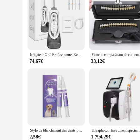
Irrigateur Oral Professionnel Rechargeable, Blanchiment des Dents, Fil Oral Propre, Jet d'Eau H2Ofloss
Planche comparaison de couleurs d
74,67€
33,12€
Stylo de blanchiment des dents pour chiens et chats, livres de dents pour animaux de compagnie, élimine la mauvaise haleine, soins bucco-dentaires pour animaux de compagnie
Ultraphoton-Instrument spécial pour l'alimentation de la peau, noir
2,58€
1 794,29€