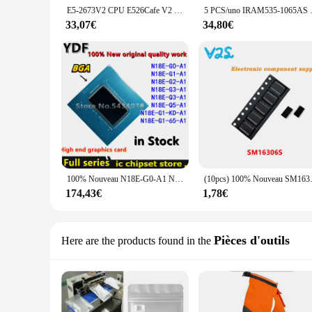
E5-2673V2 CPU E526Cafe V2 E5 2673 V2 3.30GHz 8 Core 25MB LIncome 2011 E5 26Cafe V2 processeur original authentique
5 PCS/uno IRA
33,07€
34,80€
100% Nouveau N18E-G0-A1 N18E-G1-A1 N18E-G2-A1 N18E-G3-A1 N18E-Q3-A1 N18E-Q5-A1 N18E-G1-KD-A1 N18E-G1-65-A1 BGA
(10pcs) 100
174,43€
1,78€
Pièces d'outils
Here are the products found in the