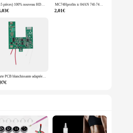
(2-5 pièces) 100% nouveau HD64F7058F80V 64F7058F80V QFP-256 jeu de puces
MC74Hprofits ic 04AN 74I-74Hprofits ic 04I-14, Original, Nouveau, Lot de 5 Pièces
4,03€
2,01€
Carte PCB blanchissante adaptée à Andis 17170, lame de rasage, circuit imprimé
,97€