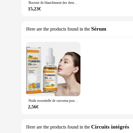
Booster de blanchiment des dents violet, dentifrice correcteur de couleur, élimination des taches, v34
15,23€
Sérum
Here are the products found in the
Huile essentielle de curcuma pour les taches foncées, 100% pure, de qualité thérapeutique, hydratante, blanchissante, soins de la peau
2,56€
Circuits intégrés
Here are the products found in the