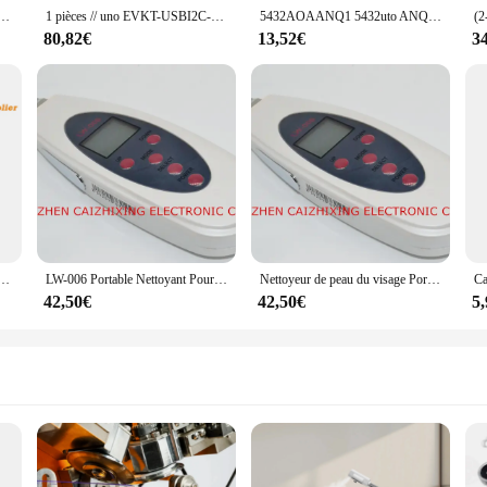
M535-1065AS IRAM535-1065ASA NOUVEAU MODULE
1 pièces // uno EVKT-USBI2C-02 USB MPS I2C PMBus MPS débogueur, programmeur, Eva 100% Stock d'origine
5432AOAANQ1 5432uto ANQ1, Nouveau, Original
80,82€
13,52€
3
% Nouveau SM16306S SM16306 SSOP-24
LW-006 Portable Nettoyant Pour La Peau Du Visage Outil De Soins Du Visage Anti-âge LCD Numérique Fréquence Élimination De La Peau Acné filtré
Nettoyeur de peau du visage Portable, outil de soins du visage, Anti-âge, LCD numérique, élimination de la peau morte, blanchiment de l'acné, livraison gratuite, LW-006
42,50€
42,50€
5