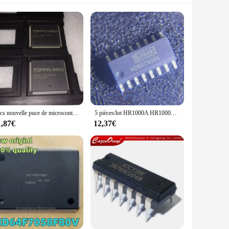
1pcs nouvelle puce de microcontrôleur QFP-208 TDFP11-0003 76F0040GD 76F0040AGD
5 pièces/lot HR1000A HR1000AGS-Z nouveau Original véritable puce emballage 16-SOP
1,87€
12,37€