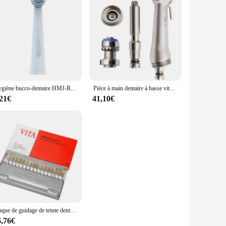
Hygiène bucco-dentaire HMJ-R02 brosse à dents électrique à distance étanche blanchiment des dents soins ménagers avec 4 têtes de brosse souples TSLM1
Pièce à main dentaire à basse vitesse, réduction 20:1, proporimplantaire, contre-angle, turbine avec dents filtrées, mars expo, 2023
,21€
41,10€
Plaque de guidage de teinte dentaire Vita, 16 couleurs, modèle de dent, forme de dent, Design pour produits de blanchiment des dents
6,76€