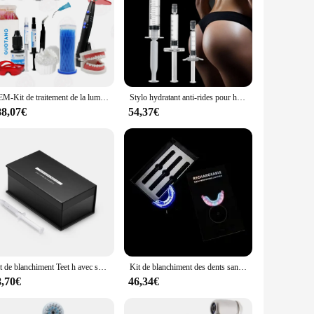
OEM-Kit de traitement de la lumière du cristal 215, adhésif, dents professionnelles 215 filtrées, bricolage, vente en gros
Stylo hydratant anti-rides pour hyaluron, coréen Jules, acide hyaluronique HA, amélioration du maquillage, cosmétique blanchissant
88,07€
54,37€
Kit de blanchiment Teet h avec seringue en gel, dents en boîte de luxe, Wiltshire, ensemble pour la maison
Kit de blanchiment des dents sans fil sans peroxyde, ampoules LED, lumière, 32
8,70€
46,34€