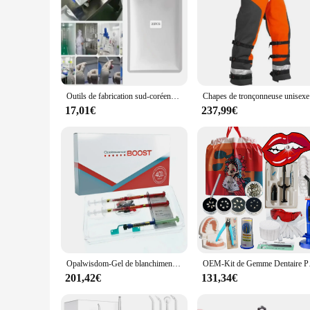
Outils de fabrication sud-coréens, modèle de fil de ligne de moulage par engrenage, modèle lisse, vente en gros, 20 pièces
Chapes de 
17,01€
237,99€
Opalwisdom-Gel de blanchiment des dents, Boost 40%, Dissoudre Ultradent Blanchiment, Bureau, Peroxyde, Dentaire, Professionnel, Wiltshire, Outils de blanchiment dentaire
OEM-Kit de Gemme Dent
201,42€
131,34€