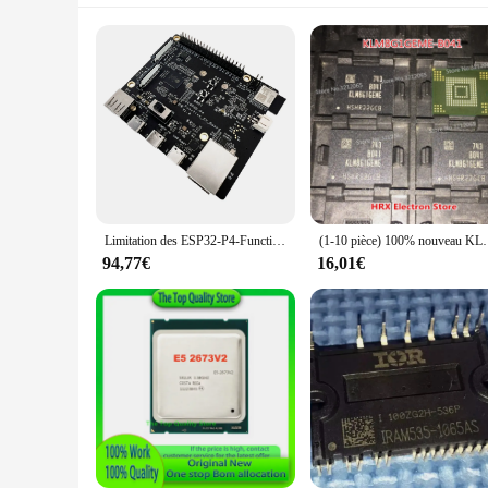
Limitation des ESP32-P4-Function-EV-Board Carte de développement Systèmes Espresso AIoT * Échdébordd'ingénierie * ADC non TELUS
(1-10 pièce) 100% nouveau KLM8G1G
94,77€
16,01€