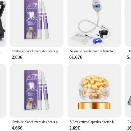
e dents, 20 couleurs, 3D, miroir, avant et après le blanchiment, dentisterie, lumière légère froide
Stylo de blanchiment des dents pour chiens et chats, livres de dents pour animaux de compagnie, élimine la mauvaise haleine, soins bucco-dentaires pour animaux de compagnie
Salon de beauté pour le blanchiment des dents, unités Orals Wiltshire, lampes de blanchiment, lasers dentaires, usage domestique ou Wiltshire, vente en gros
2,83€
61,67€
5
, or, mode complet, lait, lumière filtrée, élimination des taches de rousseur, salon de beauté
Stylo de blanchiment des dents pour chiens et chats, livres de dents pour animaux de compagnie, élimine la mauvaise haleine, soins bucco-dentaires pour animaux de compagnie
VEreflective-Capsules d'acide hyaluronique, essence hydratante, sérum anti-âge pour le visage, remodelage des taches, crème blanchissante, soins du visage, 30 pièces/bouteille
4,66€
2,69€
1