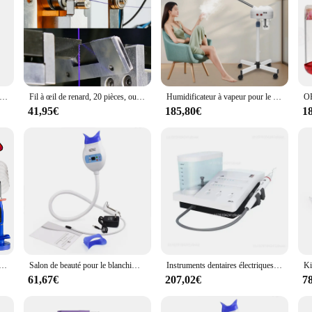
tronçonneuse unisexes à 9 couches, tâches de coupe, utilisation polyvalente, protection à 9 couches, ceinture réglable
Fil à œil de renard, 20 pièces, outils de fabrication de fils cog
Humidificateur à vapeur pour le visage, vaporisateur pour livres profonds, pulvérisateur pour salon, spa à l'ozone à domicile, soins de la peau, blanchiment
41,95€
185,80€
1
aire Professionnelle avec Lumière Clip, Blanchiment des Dents, Adhésif, Meilleur Prix Gratuit, Offre Spéciale
Salon de beauté pour le blanchiment des dents, unités Orals Wiltshire, lampes de blanchiment, lasers dentaires, usage domestique ou Wiltshire, vente en gros
Instruments dentaires électriques pour le blanchiment des dents, pointe de pièce à main, livres portables, détartreur dentaire piézo à ultrasons pour chiens, vétérinaire
61,67€
207,02€
7