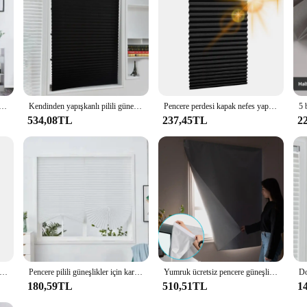
ı pilili güneşlikler yarım karartma pencere perdeleri mutfak banyo balkon tonları kahve/ofis pencere
Kendinden yapışkanlı pilili güneşlikler perde perdeleri oturma odası yarım karartma pencere perdeleri banyo balkon tonları
Pencere perdesi kapak nefes yapışkanlı pencere tonları kullanıcı dostu kesilebilir karartma güneşlikler için hiçbir matkap pencere kapağı
534,08TL
237,45TL
2
geri çekilebilir gölgeleme perde evrensel stor perdeler vantuz güneşlik Nail-free karartma perdesi araba yatak odası için
Pencere pilili güneşlikler için karartma kör akülü gölge işık banyo mutfak ofis için filtreleme tonları
Yumruk ücretsiz pencere güneşlik perde taşınabilir seyahat karartma çıkarılabilir çift taraflı gümüş 99% gölgeleme Anti-UV perde
180,59TL
510,51TL
1