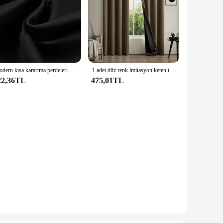
Modern kısa karartma perdeleri çocuklar için yatak odası oturma odası Occultant perde mutfak ririyalıtımlı Cortinas ekran
1 adet düz renk imitasyon keten tam karartma ve oturma odası ve yatak odası dekorasyonu için % 100% karartma perdeleri
22,36TL
475,01TL