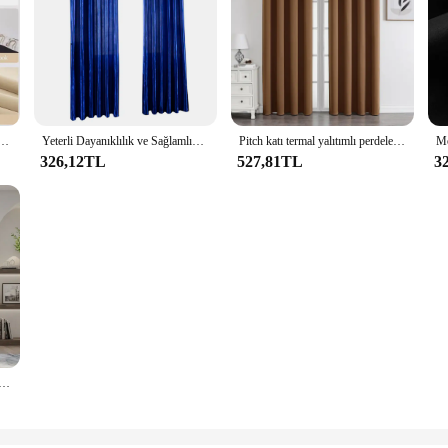
oturma odası için 100% karartma bölme pencere yatak odası kanca perde yüksek gölgeleme koruma
Yeterli Dayanıklılık ve Sağlamlık ile Oda Yarım Karartma Örtüsü Perdeler 1 adet Saf Renk Saten Tül Kapı Pencere Perdesi
Pitch katı termal yalıtımlı perdeler, kararan Grommet, karartma, uzun perdeler, oturma odası, yatak odası pencere, 2 panel seti
326,12TL
527,81TL
3
 Perdesi Oturma Odası için Grommet Üst Düz Renk Tam Gölgeleme Güneş Koruma 100% Karartma Perdeleri