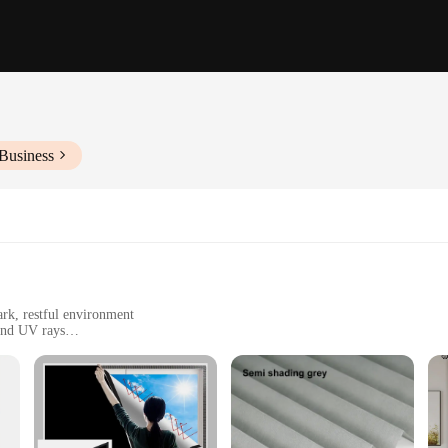
Business
ark, restful environment
and UV rays
e of windows
sy installation
r an unparalleled level of comfort and privacy in any room. The high-quality po
n not only adds a stylish touch to your decor but also helps maintain a consist