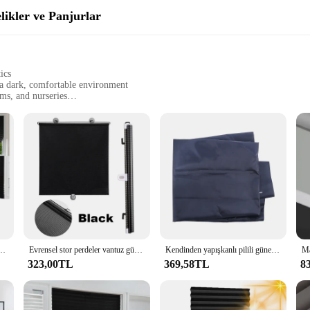
likler ve Panjurlar
ics
 a dark, comfortable environment
ms, and nurseries
zes to fit any window
rgy-saving benefits
s meticulously crafted to ensure a tranquil and undisturbed environment. The hi
 feel to your space. The sleek blackout design is not only stylish but also fun
ing privacy for your home office, these curtains are your go-to solution.
ture in your room, making it an energy-efficient choice. The dense fabric constr
ans you can enjoy a comfortable living space without the need for excessive a
p, as they help maintain a consistent sleep cycle by minimizing light disturbances
eşlikler akülü hiçbir matkap kumaş güneşlikler odası karartma tonları için karartma tonları banyo
Evrensel stor perdeler vantuz güneşlik karartma perdesi araba yatak odası mutfak ofis pencere güneş gölgeleme perdeleri tırnaksız
Kendinden yapışkanlı pilili güneşlikler yarım karartma pencere perdeleri için mutfak banyo balkon tonları için kahve/ofis pencere
323,00TL
369,58TL
8
ous scenarios. Whether you're looking to create a cozy atmosphere in your bedr
s available ensures that you can find the perfect fit for any window, from small
or both residential and commercial settings. Additionally, these curtains are av