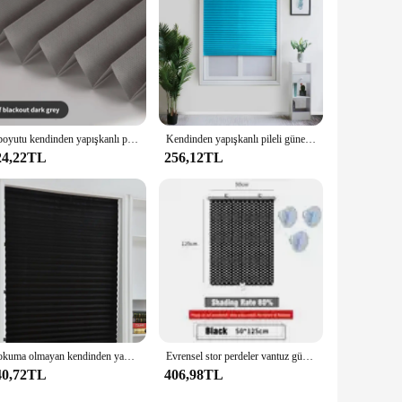
5 boyutu kendinden yapışkanlı pilili güneşlikler banyo balkon tonları yarım karartma pencereleri yatak odası oturma odası balkon için perdeler
Kendinden yapışkanlı pileli güneşlikler perdeler oturma odası yarım pencere karartma perdeleri banyo balkon tonları için
24,22TL
256,12TL
Dokuma olmayan kendinden yapışkanlı pileli jaluziler katlanır perdeler mutfak balkon tonları ev karartma panjur pencereler için dekor
Evrensel stor perdeler vantuz güneşlik Nail-free karartma perdesi araba yatak odası mutfak ofis pencere güneş gölgeleme perdeleri
40,72TL
406,98TL