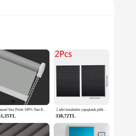
gh-quality fabric used in these blackout curtains is not only
ctional, providing complete darkness when needed. Whether
uction effectively blocks out sunlight, reducing heat gain
ir conditioning or heating. The blackout perde's light-
.
Manuel Stor Perde 100% Tam Karartma Ekonomik Kumaş Perde Ofis Mutfak Yatak Odası Windows için Özelleştirilmiş güneşlikler
2 adet kendinden yapışkanlı pilili karartma panjur dokunmamış katlanır perdeler mutfak banyo balkon tonları ev Windows dekor
31,35TL
338,72TL
oom or a dark, cinematic environment in your media room,
 panes to large expanses. The blackout perde's design
ailable for wholesale and can be sourced from our reliable