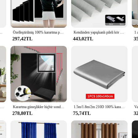
blocking capability of these curtains is unmatched, allowing you to enjoy a sere
tering to a variety of window sizes and shapes. Whether you have a standard-si
on of all necessary hardware simplifies the installation process, allowing you t
ny decor, making it an excellent choice for both residential and commercial set
ı Astar, Oturma Odası, Yatak Odası, Mutfak, Ev Dekorasyonu, Oda Dekorasyonu için Perdeler
Özelleştirilmiş 100% karartma perdesi kendinden yapışkanlı taşınabilir seyahat pencere tonları oturma odası yatak odası ev için pencere filmi bez
Kendinden yapışkanlı pileli kör yüksek gölgeleme dokunmamış pencere gölgeliği banyo mutfak balkon Zebra karartma perdesi
297,42TL
443,02TL
3
s offer an excellent opportunity to expand your product range. With their high-q
de audience. Whether you're looking to provide a solution for homeowners seeki
 the option to purchase in sets, they are an ideal choice for both personal use 
100% Karartma Pencere Perde Paneli Işık Engelleme Örtüsü Siyah Astar ile Odası Karartma Grommet Perde Kapı Kreş Yatak Odası için
Karartma güneşlikler hiçbir sondaj seyahat için taşınabilir karartma tonları geçici çıkarılabilir karartma perdeleri pencere yatak odası yurt
1.5m/1.8m/2m 210D 100% karartma perdeleri şerit oturma odası perdesi balkon güneş geçirmez ısı yalıtım gölgeleme bez pencere perde
278,80TL
75,74TL
3