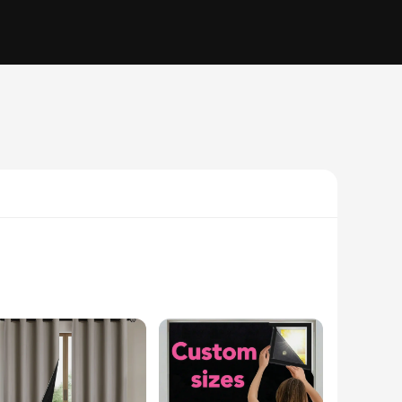
lyester fabric ensures a soft touch while providing a durable
ent temperature within your space, making it perfect for