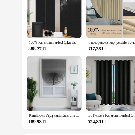
100% Karartma Perdesi Çıkarılabilir Taşınabilir Seyahat DIY Engelleme cam filmi Oturma Odası Ev Için deliksiz Hiçbir Matkap Siyah Kumaş
1 adet pencere kapı perdeleri 
388,77TL
317,36TL
Kendinden Yapışkanlı Karartma Dokunmamış Kumaş Perde Pileli Kör Gölge Yarım Karartma Oturma Odası Yatak Odası Banyo Dekorasyon
Ev Pencere Karartma
189,98TL
554,86TL