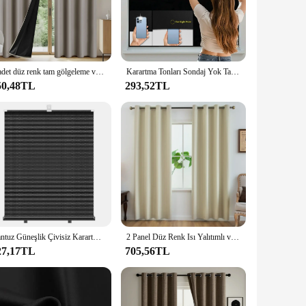
ne and restful environment without any distractions.
zed window or a more unique configuration, these curtains
o transform your space into a haven of darkness with minimal
tings.
1 adet düz renk tam gölgeleme ve güneş koruma 100% karartma perdeleri, yatak odası ve oturma odası gölgeleme perdeleri
Karartma Tonları Sondaj Yok Taşınabilir Karartma Perdeleri Geçici Çıkarılabilir Karartma Perdeleri Pencere Yatak Odası Yurt için Velcro ile
50,48TL
293,52TL
uality construction, efficient light-blocking capabilities,
ng privacy or businesses looking to enhance their
and bulk purchases.
Vantuz Güneşlik Çivisiz Karartma Perdesi Kurulumu Kolay Pencere Güneş gölgeleme Perdeleri Araba Yatak Odası Mutfak Ofis için
2 Panel Düz Renk Isı Yalıtımlı ve UV Korumalı Karartma Perdeleri - Grommet Üst, Oturma Odası, Yatak Odası için Mükemmel
27,17TL
705,56TL