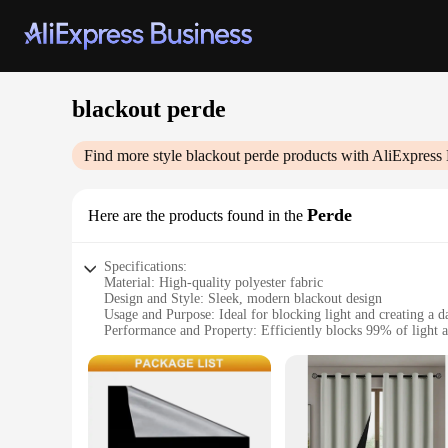
blackout perde
Find more style
blackout perde
products with AliExpress 
Perde
Here are the products found in the
Specifications:
Material: High-quality polyester fabric
Design and Style: Sleek, modern blackout design
Usage and Purpose: Ideal for blocking light and creating a d
Performance and Property: Efficiently blocks 99% of light 
Shape or Size: Available in various sizes to fit a wide rang
Parts and Accessories: Includes all necessary hardware for ea
Features:
**Enhanced Comfort and Privacy**
The Blackout Perde curtains are meticulously crafted to offe
barrier against light and UV rays. The modern blackout desig