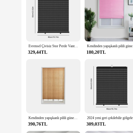
Evrensel Çivisiz Stor Perde Vantuz Güneşlik Karartma Perdesi Araba Yatak Odası Mutfak Ofis Pencere Güneş gölgeleme Perdeleri
Kendinden yapışkanl
329,44TL
180,20TL
Kendinden yapışkanlı pilili güneşlikler yarım karartma pencere perdeleri mutfak banyo balkon tonları kahve/ofis pencere
2024 yeni 
390,76TL
309,03TL