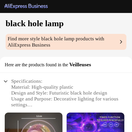
black hole lamp
Find more style
black hole lamp
products with
AliExpress Business
Veilleuses
Here are the products found in the
Specifications:
Material: High-quality plastic
Design and Style: Futuristic black hole design
Usage and Purpose: Decorative lighting for various
settings
Performance and Property: Energy-efficient LED
lighting
Parts and Accessories: Comes with a set of black
hole lamps