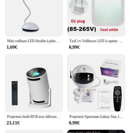
Mini veilleuse LED flexible à piles AAA pour la protection des yeux, lampe de lecture, éclairage d'urgence, décor de chambre à coucher, 62
TxxCvv-Veilleuses LED à capteur de mouvement, prise UE, lumière d'armoire à intensité variable pour bébé, chevet, chambre à coucher, couloir, lampe de nuit, éclairage domestique
1,69€
0,99€
Projecteur étoilé RVB avec télécommande, lampe de nuit, lecteur de musique Bluetooth, projection laser colorée, trou noir, 16 couleurs
Projecteur Spaceman Galaxy Star, lampe ciel étoilé, veilleuse, lumières ambiantes, décoration de salle de mariage, cadeaux de fête d'anniversaire, 2024
23,11€
0,99€