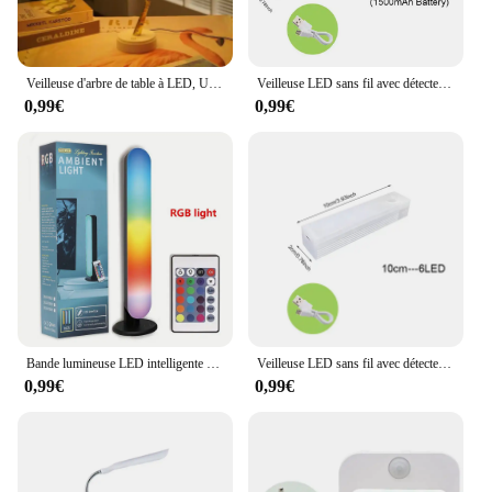
Veilleuse d'arbre de table à LED, USB, batterie, interrupteur tactile 62, bonsaï Él, aucune fleur, lampe de bureau, décoration lumineuse
Veilleuse LED sans fil avec détecteur de mouvement, rétro-éclairage pour Cisco, cuisine, chambre à coucher, armoire, escalier
0,99€
0,99€
Bande lumineuse LED intelligente avec télécommande, lampe de bureau RVB, lumière divisée avec musique, TV de jeu et décoration de fête, 1/2 paquets
Veilleuse LED sans fil avec détecteur de mouvement, rétro-éclairage pour Cisco, cuisine, chambre à coucher, armoire, escalier
0,99€
0,99€