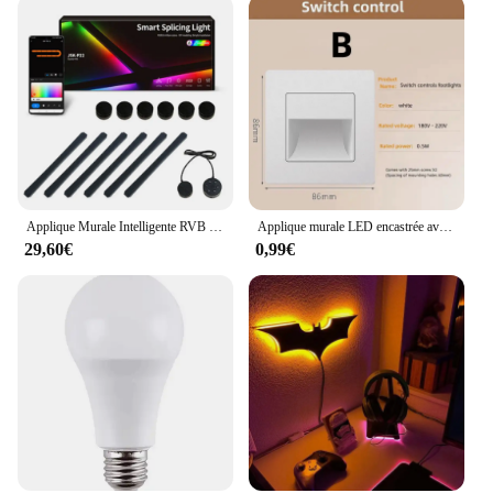
Applique Murale Intelligente RVB à Commande Vocale, Luminaire Décoratif d'Nik, Idéal pour une Chambre à Coucher, un Esports ou un Bar
Applique murale LED encastrée avec détecteur de mouvement PIR, éclairage intérieur, pieds, marches d'escalier, couloir, toilettes, or, noir
29,60€
0,99€