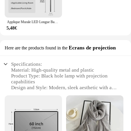
Applique Murale LED Longue Bande Lumineuse pour Bar, Salon, Chambre à Coucher, oral et, Couloir, Luminaire d'Ambiance, Noir, Moderne, 60cm
5,48€
Ecrans de projection
Here are the products found in the
Specifications:
Material: High-quality metal and plastic
Product Type: Black hole lamp with projection
capabilities
Design and Style: Modern, sleek aesthetic with a
unique black hole visual effect
Usage and Purpose: Ideal for creating a captivating
ambiance in various settings, such as home theaters,
living rooms, or even as a conversation piece
Typical Adaptive Scenario: Perfect for enhancing
the atmosphere of movie nights, parties, or even as a
meditative tool