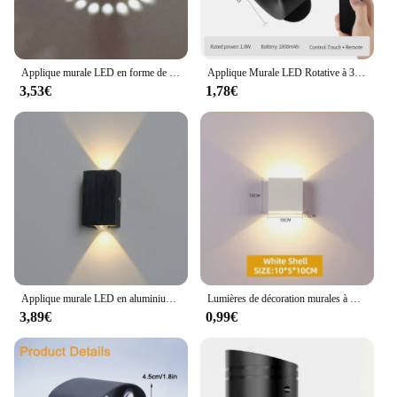
Applique murale LED en forme de spirale, luminaire décoratif d'intérieur, luminaire décoratif de plafond, idéal pour un couloir, une véranda, une fête, un Bar ou une chambre à coucher, rvb
Applique Murale LED Rotative à 360 Degrés, Commande Tactile, Double Tête, 3 Couleurs, Veilleuse Sans Fil pour Chambre à Coucher
3,53€
1,78€
Applique murale LED en aluminium avec lueur vers le haut et le bas, appliques murales modernes, noir et argent brossé, décoration de chambre et de salon, tendance chaude, 2024
Lumières de décoration murales à LED, lampes à commande tactile magnétique, indicateur de température de gradation, étude pour enfants, chevet
3,89€
0,99€