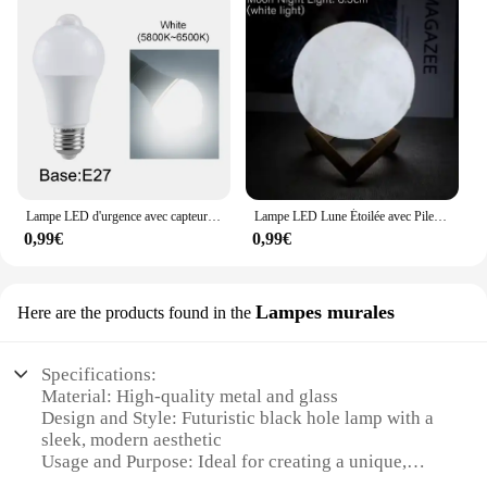
Lampe LED d'urgence avec capteur de mouvement PIR, veilleuse, 85/265V, B22/E27, pour couloir, escalier
Lampe LED Lune Étoilée avec Piles 62, Luminaire Décoratif d'Nik, Idéal comme Cadeau pour Enfant, 8cm
0,99€
0,99€
Lampes murales
Here are the products found in the
Specifications:
Material: High-quality metal and glass
Design and Style: Futuristic black hole lamp with a
sleek, modern aesthetic
Usage and Purpose: Ideal for creating a unique,
immersive atmosphere in any room