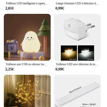
Veilleuse LED intelligente à capteur de corps humain, éclairage automatique d'urgence, chargement USB, aspiration magnétique sans fil
Lampe d'armoire LED à détecteur de mouvement, veilleuse à induction aste, lampe de détecteur portable sans fil, rétroéclairage d'escalier de cuisine
2,01€
0,99€
Veilleuse aste USB en silicone formage avec capteur tactile, lampe de chevet pour chambre à coucher, chat avec télécommande, cadeaux pour enfants et bébés
Veilleuse LED avec détecteur de mouvement intelligent, prise UE, applique murale pour la maison, allée, WC, couloir, escalier, cuisine, chambre, 220V
2,25€
0,99€