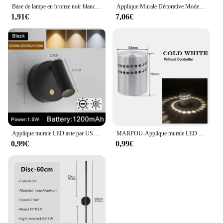
Base de lampe en bronze noir blanc argent, douille de lumière, support de douille de lampe en métal antique pour lampe structurels ente In347, Inda Edison, 1PC
Applique Murale Décorative Moderne et Créative en Bois, Télécommande, 16 Couleurs, Câble de Veilleuse, 2 Mètres
1,91€
7,06€
Applique murale LED aste par USB avec interrupteur tactile, base magnétique magnétique, intensité variable, noir et blanc, chambre à coucher, chevet, étude, lecture
MARPOU-Applique murale LED avec trou en spirale, lumière RVB pour décoration de galerie d'art, applique murale d'art, allée, chambre à coucher, blanc chaud et blanc froid
0,99€
0,99€