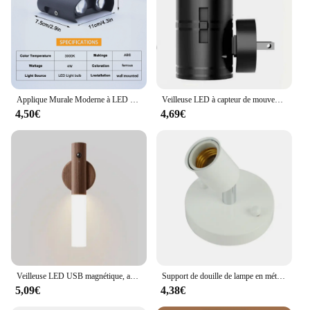
Applique Murale Moderne à LED pour Décoration de Documents, Luminaire d'Nik, de Couloir, de Salon, de Fond de Chambre à Coucher, Haut et Bas, 4W 6W 8W
Veilleuse LED à capteur de mouvement intelligent enfichable, applique murale à intensité variable pour la maison, allée, WC, couloir, escalier, cuisine, chambre
4,50€
4,69€
Veilleuse LED USB magnétique, applique murale, armoire de cuisine, lumière de Cisco, maison, escalier, chambre à coucher, lampe de mouvement de table, éclairage de chevet
Support de douille de lampe en métal antique, douille de lumière, base de lampe en bronze, noir, blanc, argent, In347, 1PC
5,09€
4,38€