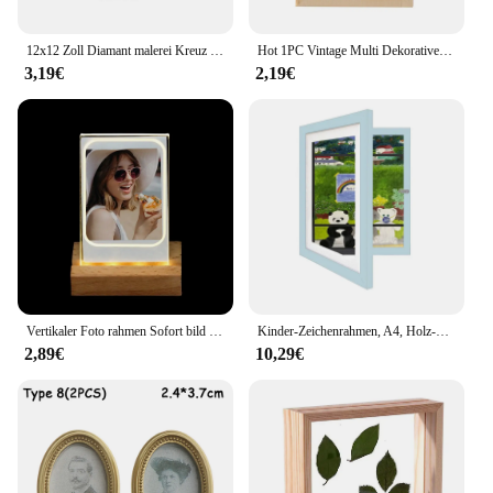
12x12 Zoll Diamant malerei Kreuz stich rahmen Wand montage selbst klebende magnetische Bilderrahmen Malerei Zubehör Wohnkultur
Hot 1PC Vintage Multi Dekorative Holz Foto Rahmen Online Home Decor Kunst Hochzeit Mini Bilder Rahmen DIY Familie Hause decor
3,19€
2,19€
Vertikaler Foto rahmen Sofort bild kamera Acryl LED Licht 3 Zoll Bild halter Foto tisch für Fujifilm Instax Mini Desktop Dekor
Kinder-Zeichenrahmen, A4, Holz-Posterrahmen für Wände, Kinder-Kunstrahmen, austauschbare Kinderbilder, Präsentationsrahmen, Heimdekoration
2,89€
10,29€