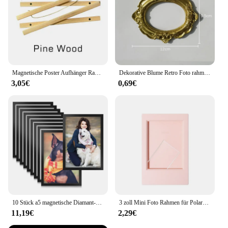
Magnetische Poster Aufhänger Rahmen Teak Holz Kleiderbügel Rahmen Natürliche Malerei Foto Rahmen Leinwand Wand Kunst Handwerk Rahmen Kunst Aufhänger
Dekorative Blume Retro Foto rahmen Hochzeit Wohnkultur Desktop Bilderrahmen klassischen Barock kleinen Foto rahmen
3,05€
0,69€
10 Stück a5 magnetische Diamant-Kunst rahmen, selbst klebende magnetische Bilderrahmen Diamant-Mal rahmen Display rahmen schwarz
3 zoll Mini Foto Rahmen für Polaroid Bild Rahmen Tabletop Photocard Display
11,19€
2,29€