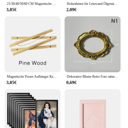
21/30/40/50/60 CM Magnetische Holz Scroll Poster Rahmen Foto Halter Print Poster Foto Poster Malerei holz Hängen Wohnkultur
Holzrahmen für Leinwand Ölgemälde Natur DIY Rahmen Bild inneren Bilderrahmen
3,85€
2,09€
Magnetische Poster Aufhänger Rahmen Teak Holz Kleiderbügel Rahmen Natürliche Malerei Foto Rahmen Leinwand Wand Kunst Handwerk Rahmen Kunst Aufhänger
Dekorative Blume Retro Foto rahmen Hochzeit Wohnkultur Desktop Bilderrahmen klassischen Barock kleinen Foto rahmen
3,05€
0,69€