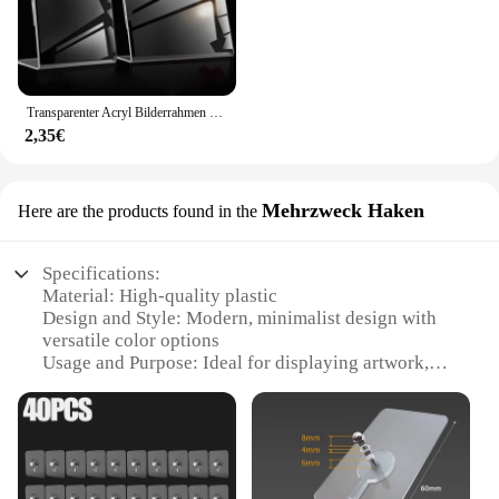
Transparenter Acryl Bilderrahmen Displayst änder Schreibtisch Display Kartenst änder Preis schild Clip Zeichen Karten halter steht
2,35€
Mehrzweck Haken
Here are the products found in the
Specifications:
Material: High-quality plastic
Design and Style: Modern, minimalist design with
versatile color options
Usage and Purpose: Ideal for displaying artwork,
photos, and other decorative items
Shape or Size: Available in a variety of sizes to fit
different display needs
Performance and Property: Durable and easy to
install with strong adhesive backing
Parts and Accessories: Includes multiple sets for