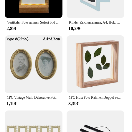
Vertikaler Foto rahmen Sofort bild kamera Acryl LED Licht 3 Zoll Bild halter Foto tisch für Fujifilm Instax Mini Desktop Dekor
Kinder-Zeichenrahmen, A4, Holz-Posterrahmen für Wände, Kinder-Kunstrahmen, austauschbare Kinderbilder, Präsentationsrahmen, Heimdekoration
2,89€
10,29€
1PC Vintage Multi Dekorative Foto Rahmen Online Home Decor Kunst Holz Hochzeit Mini Bilder Rahmen DIY Familie Home Decor
1PC Holz Foto Rahmen Doppel-seitige Glas Foto Rahmen Home Dekoration Handwerk Sägemehl Foto Rahmen Hause Handwerk Desktop dekoration
1,19€
3,39€