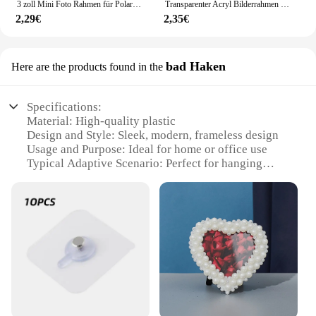
3 zoll Mini Foto Rahmen für Polaroid Bild Rahmen Tabletop Photocard Display
Transparenter Acryl Bilderrahmen Displayst änder Schreibtisch Display Kartenst änder Preis schild Clip Zeichen Karten halter steht
2,29€
2,35€
bad Haken
Here are the products found in the
Specifications:
Material: High-quality plastic
Design and Style: Sleek, modern, frameless design
Usage and Purpose: Ideal for home or office use
Typical Adaptive Scenario: Perfect for hanging
photos, artwork, or decorations
Shape or Size or Weight or Quantity: Available in a
variety of sizes to fit different needs
Performance and Property: Easy to install with
adhesive backing, no drilling required
Features:
**Effortless Installation and Versatility**
The bilderrahmen kleben sets are designed to be the
ultimate solution for those looking to add a