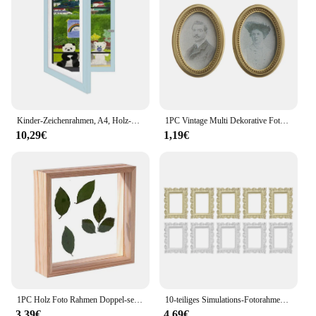
Kinder-Zeichenrahmen, A4, Holz-Posterrahmen für Wände, Kinder-Kunstrahmen, austauschbare Kinderbilder, Präsentationsrahmen, Heimdekoration
1PC Vintage Multi Dekorative Foto Rahmen Online Home Decor Kunst Holz Hochzeit Mini Bilder Rahmen DIY Familie Home Decor
10,29€
1,19€
1PC Holz Foto Rahmen Doppel-seitige Glas Foto Rahmen Home Dekoration Handwerk Sägemehl Foto Rahmen Hause Handwerk Desktop dekoration
10-teiliges Simulations-Fotorahmen-Zubehör, dekorative Bilderrahmen, Vintage-Stil, für Zuhause, Schießen, Requisiten, Schmuck, Display, Handyhülle, Mini
3,39€
4,69€