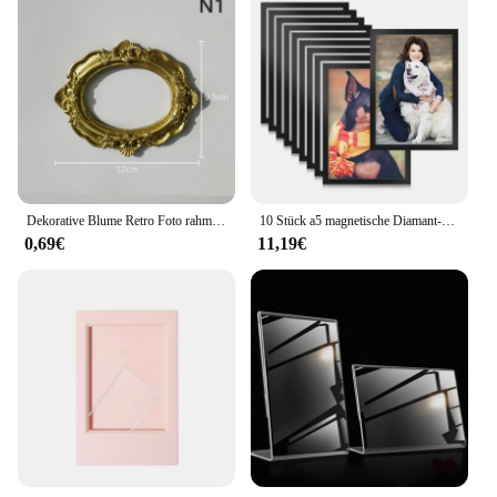
Dekorative Blume Retro Foto rahmen Hochzeit Wohnkultur Desktop Bilderrahmen klassischen Barock kleinen Foto rahmen
10 Stück a5 magnetische Diamant-Kunst rahmen, selbst klebende magnetische Bilderrahmen Diamant-Mal rahmen Display rahmen schwarz
0,69€
11,19€