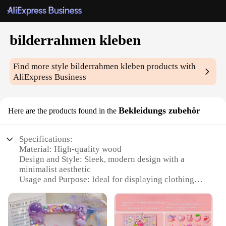
bilderrahmen kleben
Find more style
bilderrahmen kleben
products with
AliExpress Business
Bekleidungs zubehör
Here are the products found in the
Specifications:
Material: High-quality wood
Design and Style: Sleek, modern design with a
minimalist aesthetic
Usage and Purpose: Ideal for displaying clothing
accessories, such as belts, ties, and scarves
Shape and Size: Available in various sizes to
accommodate different display needs
Performance and Property: Durable construction