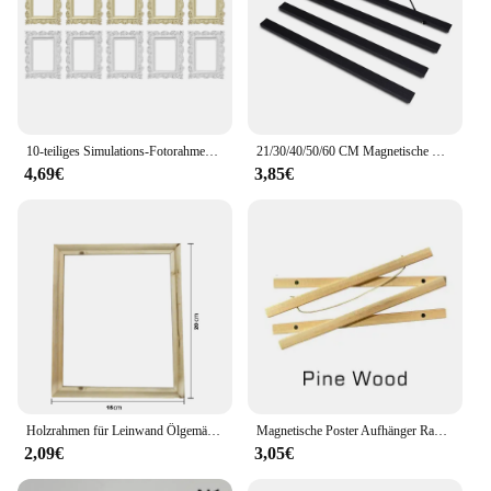
10-teiliges Simulations-Fotorahmen-Zubehör, dekorative Bilderrahmen, Vintage-Stil, für Zuhause, Schießen, Requisiten, Schmuck, Display, Handyhülle, Mini
21/30/40/50/60 CM Magnetische Holz Scroll Poster Rahmen Foto Halter Print Poster Foto Poster Malerei holz Hängen Wohnkultur
4,69€
3,85€
Holzrahmen für Leinwand Ölgemälde Natur DIY Rahmen Bild inneren Bilderrahmen
Magnetische Poster Aufhänger Rahmen Teak Holz Kleiderbügel Rahmen Natürliche Malerei Foto Rahmen Leinwand Wand Kunst Handwerk Rahmen Kunst Aufhänger
2,09€
3,05€