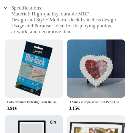
Specifications:
Material: High-quality, durable MDF
Design and Style: Modern, sleek frameless design
Usage and Purpose: Ideal for displaying photos,
artwork, and decorative items
Typical Adaptive Scenario: Suitable for various
interior settings, including homes, offices, and
galleries
Shape or Size or Weight or Quantity: Available in a
range of sizes to fit different display needs
Performance and Property: Easy to install with
adhesive backing, ensuring a secure and
professional finish
Features:
|Wholesale|Vendors|
Foto Rahmen Befestigt Blau Reusable Selbst-Adhesive Ton Für Home Office Schule Entfernbaren Klebstoff Kitt Tabs Tack Ton DIY wohnkultur
1 Stück europäischen Stil Perle Diamant kreisförmigen Rechteck 3 Zoll 6 Zoll 7 Zoll Rahmen Hochzeit Home Decoration Zubehör
3,91€
3,15€
**Effortless Installation and Versatility**
The bilderrahmen kleben frames are designed with
convenience in mind, featuring an adhesive backing
that allows for a hassle-free installation process.
Whether you're a professional decorator or a DIY