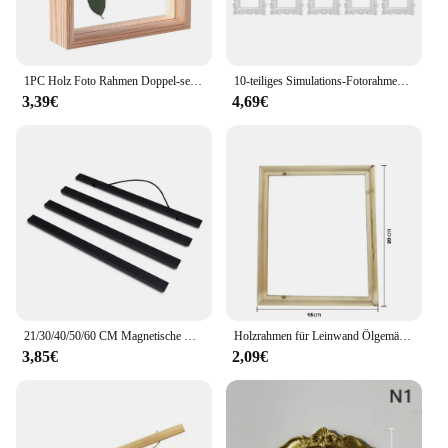
1PC Holz Foto Rahmen Doppel-seitige Glas Foto Rahmen Home Dekoration Handwerk Sägemehl Foto Rahmen Hause Handwerk Desktop dekoration
10-teiliges Simulations-Fotorahmen-Zubehör, dekorative Bilderrahmen, Vintage-Stil, für Zuhause, Schießen, Requisiten, Schmuck, Display, Handyhülle, Mini
3,39€
4,69€
21/30/40/50/60 CM Magnetische Holz Scroll Poster Rahmen Foto Halter Print Poster Foto Poster Malerei holz Hängen Wohnkultur
Holzrahmen für Leinwand Ölgemälde Natur DIY Rahmen Bild inneren Bilderrahmen
3,85€
2,09€