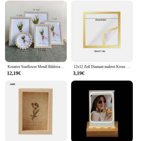
professional look, making it an excellent choice for
showcasing art in galleries, offices, or even at home.
The frames are versatile enough to accommodate a
range of display scenarios, from personal
collections to commercial spaces, ensuring that
your art is always displayed in the best light.
Kreative Sunflower Metall Bilderrahmen Wohnzimmer Veranda Tisch Dekoration Party Geburtstag Geschenke
12x12 Zoll Diamant malerei Kreuz stich rahmen Wand montage selbst klebende magnetische Bilderrahmen Malerei Zubehör Wohnkultur
12,19€
3,19€