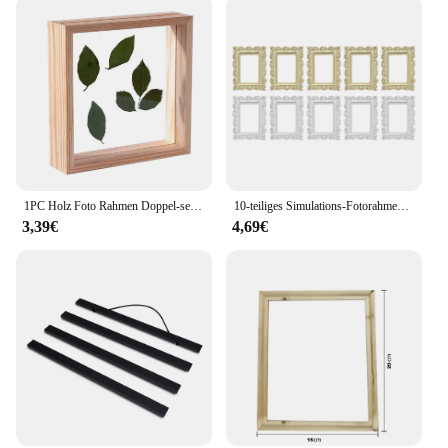
1PC Holz Foto Rahmen Doppel-seitige Glas Foto Rahmen Home Dekoration Handwerk Sägemehl Foto Rahmen Hause Handwerk Desktop dekoration
10-teiliges Simulations-Fotorahmen-Zubehör, dekorative Bilderrahmen, Vintage-Stil, für Zuhause, Schießen, Requisiten, Schmuck, Display, Handyhülle, Mini
3,39€
4,69€