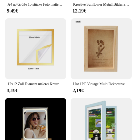
A4 a3 Größe 15 stücke Foto matten Rechteck Papier halterungen für 6/7/8/10/16 Zoll Bilderrahmen Foto dekor Foto matte Papier Foto rahmen
Kreative Sunflower Metall Bilderrahmen Wohnzimmer Veranda Tisch Dekoration Party Geburtstag Geschenke
9,49€
12,19€
12x12 Zoll Diamant malerei Kreuz stich rahmen Wand montage selbst klebende magnetische Bilderrahmen Malerei Zubehör Wohnkultur
Hot 1PC Vintage Multi Dekorative Holz Foto Rahmen Online Home Decor Kunst Hochzeit Mini Bilder Rahmen DIY Familie Hause decor
3,19€
2,19€