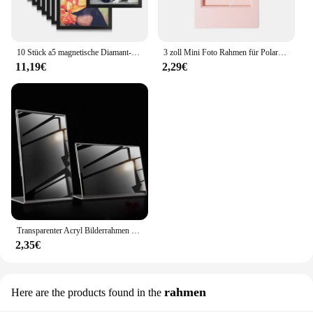
10 Stück a5 magnetische Diamant-Kunst rahmen, selbst klebende magnetische Bilderrahmen Diamant-Mal rahmen Display rahmen schwarz
3 zoll Mini Foto Rahmen für Polaroid Bild Rahmen Tabletop Photocard Display
11,19€
2,29€
Transparenter Acryl Bilderrahmen Displayst änder Schreibtisch Display Kartenst änder Preis schild Clip Zeichen Karten halter steht
2,35€
rahmen
Here are the products found in the