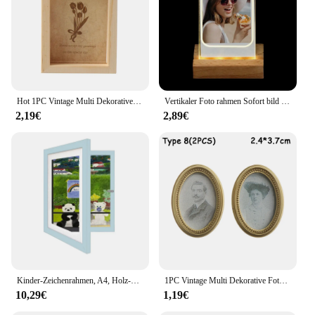
Hot 1PC Vintage Multi Dekorative Holz Foto Rahmen Online Home Decor Kunst Hochzeit Mini Bilder Rahmen DIY Familie Hause decor
Vertikaler Foto rahmen Sofort bild kamera Acryl LED Licht 3 Zoll Bild halter Foto tisch für Fujifilm Instax Mini Desktop Dekor
2,19€
2,89€
Kinder-Zeichenrahmen, A4, Holz-Posterrahmen für Wände, Kinder-Kunstrahmen, austauschbare Kinderbilder, Präsentationsrahmen, Heimdekoration
1PC Vintage Multi Dekorative Foto Rahmen Online Home Decor Kunst Holz Hochzeit Mini Bilder Rahmen DIY Familie Home Decor
10,29€
1,19€