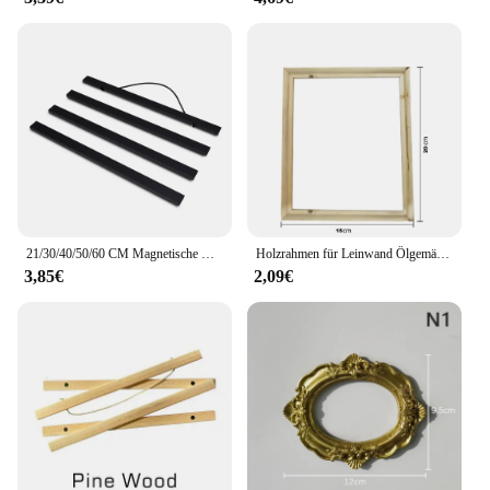
21/30/40/50/60 CM Magnetische Holz Scroll Poster Rahmen Foto Halter Print Poster Foto Poster Malerei holz Hängen Wohnkultur
Holzrahmen für Leinwand Ölgemälde Natur DIY Rahmen Bild inneren Bilderrahmen
3,85€
2,09€