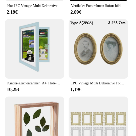
Hot 1PC Vintage Multi Dekorative Holz Foto Rahmen Online Home Decor Kunst Hochzeit Mini Bilder Rahmen DIY Familie Hause decor
Vertikaler Foto rahmen Sofort bild kamera Acryl LED Licht 3 Zoll Bild halter Foto tisch für Fujifilm Instax Mini Desktop Dekor
2,19€
2,89€
Kinder-Zeichenrahmen, A4, Holz-Posterrahmen für Wände, Kinder-Kunstrahmen, austauschbare Kinderbilder, Präsentationsrahmen, Heimdekoration
1PC Vintage Multi Dekorative Foto Rahmen Online Home Decor Kunst Holz Hochzeit Mini Bilder Rahmen DIY Familie Home Decor
10,29€
1,19€