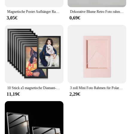
Magnetische Poster Aufhänger Rahmen Teak Holz Kleiderbügel Rahmen Natürliche Malerei Foto Rahmen Leinwand Wand Kunst Handwerk Rahmen Kunst Aufhänger
Dekorative Blume Retro Foto rahmen Hochzeit Wohnkultur Desktop Bilderrahmen klassischen Barock kleinen Foto rahmen
3,05€
0,69€
10 Stück a5 magnetische Diamant-Kunst rahmen, selbst klebende magnetische Bilderrahmen Diamant-Mal rahmen Display rahmen schwarz
3 zoll Mini Foto Rahmen für Polaroid Bild Rahmen Tabletop Photocard Display
11,19€
2,29€