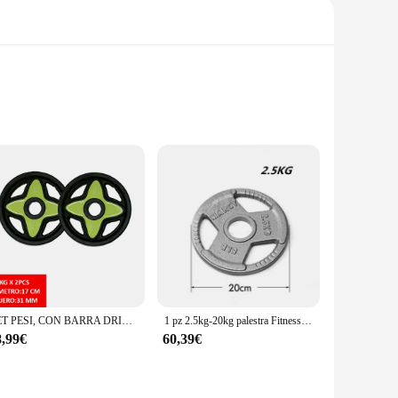
t also provides a comfortable grip for users. This bilanciere
ght management specialists. Its compact size makes it easy to
t offers versatility in use. The precision balance ensures
le and retail, making it an excellent choice for vendors and
SET PESI, CON BARRA DRITTA, DISCO IN FERRO RIVESTITO PVC, FORO 31MM, CON IMPUGNATURA, SPEDIZIONE GRATUITA DALL'EUROPA
1 pz 2.5kg-20kg palestra Fitness bilanciere piastra disco applicare a 25/50mm diametro palo sollevamento attrezzature per l'allenamento peso peso esercizio
8,99€
60,39€
s to professionals. The bilanciere pesi is an adaptive piece of
ddition to any weight management program. Whether you're