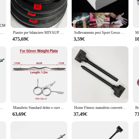
's a precision instrument designed to enhance your training experience. The steel 
asy to clean. The bilanciere pesi is engineered to provide accurate weight measu
a stylish addition to your training setup.
anciere pesi is designed to cater to all levels of fitness enthusiasts. The ergo
Palestra Fitness Solid Steel Dumbbell Rod Bar F Body Building sollevamento pesi allenamento allenamento per la forza bilanciere allenamento Body Building
Piastre per bilanciere MIYAUP 100kg DDP Total varie specifiche possono essere utilizzate con piastre per pesi con bilanciere
Sollevamento pesi Sport Gesso Ginnastica Sport Arrampicata Palestra Blocco Bilanciere Fitness Formazione
you can choose the one that best suits your needs, whether it's for personal use 
 you achieve your goals with ease and efficiency.
475,69€
3,59€
1
ability and convenience. Our bilanciere pesi is not only a high-quality product 
 long-term investment for your fitness regimen. The bilanciere pesi is also desi
l or an individual looking to improve your strength, the bilanciere pesi is the p
ella leva del bilanciere da 1M può essere utilizzata con manubri bilanciere da uomo attrezzature per il sollevamento pesi attrezzature per il fitness 1 metro dritto
Manubrio Standard dritto e curvo, sollevamento pesi, bilanciere da allenamento, palestra e casa, attrezzature per il Fitness, 25mm, 1.2m, 1.5m
Home Fitness manubrio convertitore bilanciere sollevamento pesi asta bilanciere convertire manubri in Set bilanciere palestra Bar 150 lb capacità
63,69€
37,49€
7