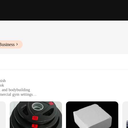
Business
nish
ook
g, and bodybuilding
mercial gym settings
t configurations, catering to different user needs
te weight measurements