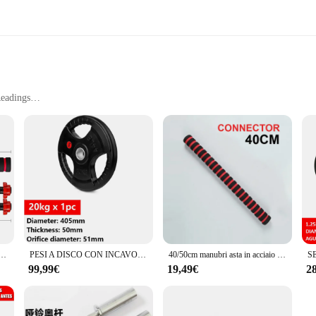
Readings
nsures durability and longevity. The sleek design not only looks professional bu
 an indispensable tool for fitness enthusiasts, healthcare professionals, and wei
rs. Whether you're a personal trainer, a physician, or a fitness buff, this produc
 with confidence. Available in sets, this bilanciere pesi is perfect for wholesa
ons to their customers.
io con manubri filettati Set di manubri regolabili per sollevamento pesi Home Gym Fitness esercizio pesi Bar
PESI A DISCO CON INCAVO PER AFFERRARE LA MANO, FORO PER BARRA SPESSORE 50 MM, SOLLEVAMENTO 2,5-10 KG, SQUAT, HOME GYM, SPEDIZIONE GRATUITA DALL'EUROPA.
40/50cm manubri asta in acciaio massiccio sollevamento pesi Spinlock manubri con connettore palestra Home Fitness allenamento bilancieri maniglie
99,99€
19,49€
2
health journey. Its user-friendly design makes it accessible for all, from beginner
yms to medical offices. Its portability and ease of use make it an essential a
ciere pesi is a reliable and efficient choice.