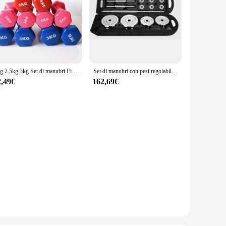
2kg 2.5kg 3kg Set di manubri Fitness manubri antiscivolo uomini e donne esercitano pesi sportivi attrezzature per Body Building 2023
Set di manubri con pesi regolabili 50K 55KG attrezzatura per sollevamento pesi Set di bilancieri con manubri in ghisa
2,49€
162,69€