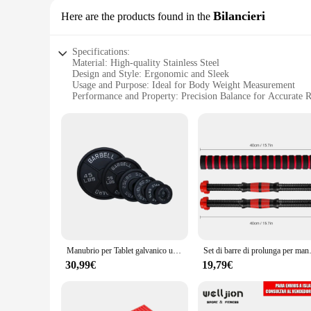
Bilancieri
Here are the products found in the
Specifications:
Material: High-quality Stainless Steel
Design and Style: Ergonomic and Sleek
Usage and Purpose: Ideal for Body Weight Measurement
Performance and Property: Precision Balance for Accurate 
Shape or Size: Compact and Portable
Quantity: Available in Sets for Wholesale and Retail
Features:
**Precision and Durability**
Crafted from high-grade stainless steel, the bilanciere pesi e
pesi is engineered to deliver precise measurements, making it
carry, making it a perfect companion for travel or home use.
**Versatility and Convenience**
The bilanciere pesi is designed to cater to a wide range of use
accurate readings, allowing users to monitor their body weight
suppliers looking to offer reliable weight measurement soluti
Manubrio per Tablet galvanico universale, foro grande, sollevamento pesi gratuito, piastra Fitness, famiglia
Set di barre di prolunga per manubr
**User-Friendly and Adaptive**
30,99€
19,79€
The bilanciere pesi is not just a tool; it's a partner in your 
equipment that can be used in various settings, from home g
tracking your progress or assisting others in theirs, this bilan