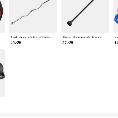
vamento pesi 20kg pezzo di manubri per attrezzature per il Fitness pacchetto di gomma all'ingrosso pezzo di volano lucido
L'asta curva della leva del bilanciere di 1.2m può essere utilizzata con la barra diritta dell'attrezzatura di forma fisica dell'attrezzatura di sollevamento pesi del bilanciere degli uomini dei manubri
Home Fitness manubri bilanciere convertitore regolabile 150 libbre capacità peso bilanciere per sollevamento pesi manubrio braccio Curl Rod
25,39€
57,39€
1
ouse manubri regolabili 40kg manubri fitness manubri peso