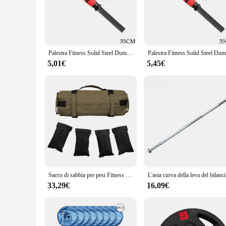
The bilanciere pesi is not just a tool for lifting weights; it
powder-coated finish offers a smooth, non-slip grip that's e
Its sleek design complements any gym environment, making it 
**Versatile and User-Friendly**
Whether you're a seasoned weightlifter or a beginner, the bil
Palestra Fitness Solid Steel Dumbbell Rod Bar F Body Building bilanciere Training forza Body Weight Lift allenamento allenamento Buildin K1l7
the risk of injury. Available in multiple set configurations, 
of equipment; it's a partner in your fitness journey, helping
5,01€
5,45€
**Reliable and Convenient**
As a wholesale supplier, we understand the importance of reli
that it can withstand the rigors of frequent use, making it a
without any distractions. Whether you're a fitness professiona
Sacco di sabbia per pesi Fitness con 4 sacchetti di riempimento sacchetto di alimentazione per allenamento con i pesi con manici sacchetto di sabbia per sollevamento pesi per esercizi all'aperto
L'asta curva d
33,29€
16,09€