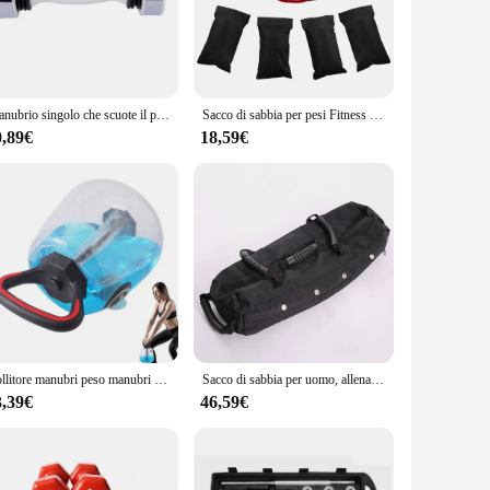
construction ensures longevity and resilience, while the
rements, allowing you to track your progress with precision.
nomic design ensures comfort during prolonged use, reducing
Manubrio singolo che scuote il peso Swing Dumbbell uomo donna per mantenere l'attrezzatura per esercizi di Fitness per l'allenamento
Sacco di sabbia per pesi Fitness con 4 sacchetti di riempimento sacchetto di alimentazione per allenamento con i pesi con manici sacchetto di sabbia per sollevamento pesi per esercizi all'aperto
or for commercial gyms. The bilanciere pesi is not just a piece
0,89€
18,59€
but also a reliable one. The durable construction ensures
gned for ease of use, allowing you to focus on your workout
erfect choice for all your weightlifting needs.
Bollitore manubri peso manubri Fitness bollitore palle con una presa d'acqua esercizio Fitness strumento di sollevamento pesi per l'allenamento del nucleo
Sacco di sabbia per uomo, allenamento Fitness in palestra, sacco muscolare per impieghi gravosi, 100 libbre
3,39€
46,59€