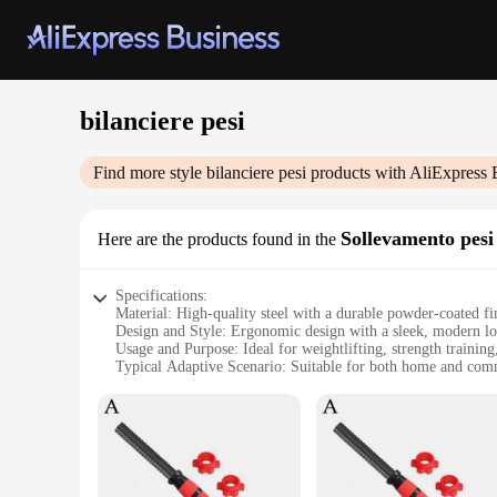
bilanciere pesi
Find more style
bilanciere pesi
products with AliExpress 
Sollevamento pesi
Here are the products found in the
Specifications:
Material: High-quality steel with a durable powder-coated fi
Design and Style: Ergonomic design with a sleek, modern l
Usage and Purpose: Ideal for weightlifting, strength trainin
Typical Adaptive Scenario: Suitable for both home and com
Shape or Size or Weight or Quantity: Available in multiple se
Performance and Property: Precision-engineered for accura
Features:
|Vendors|
**Enhanced Performance and Accuracy**