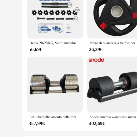
Deiris 20-25KG, Set di manubri portatili allenamento muscolare del braccio, palestra Home Fitness, manubri d'acqua con pesi regolabili da viaggio
Pezzo di bilanciere a tre fori per solle
50,69€
26,39€
Pesi liberi allenamento della forza palestra 24KG 32KG 50LB 80LB manubri cromati in vendita Set di manubri regolabili
Snode america wareh
357,99€
402,69€