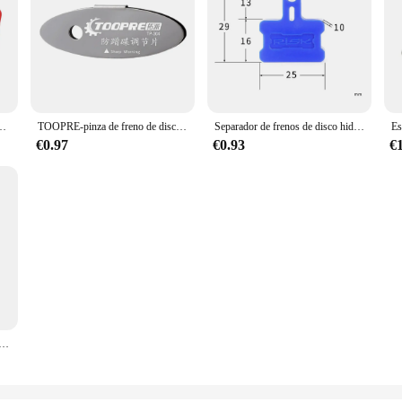
ador de piezas de bicicleta, espaciador de plástico rojo de alta calidad, accesorios de frenos de disco
TOOPRE-pinza de freno de disco hidráulico para bicicleta de montaña, herramientas de ajuste, espaciador de alineación de Rotor, 1-10 piezas
Separador de frenos de disco hidráulico, herramienta de calidad, arandela espaciadora, pinza de freno, almohadilla, espaciador de freno de bicicleta, retenedor de pistón
€0.97
€0.93
€
o de disco para bicicleta de montaña, herramienta de ajuste, espaciador de alineación de Rotor, Kit de reparación de ciclismo