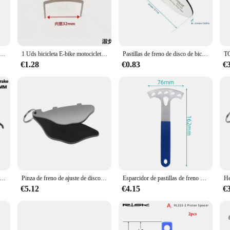
is tool is designed to enhance your biking experience by keeping your disc brake
tile addition to your cycling kit. Its compact and lightweight design make it eas
 brakes, making it a must-have for anyone who values their bike's performance. Wi
le sets available for sale make it a practical choice for bike shops, wholesalers
o de bicicleta, espaciadores de freno de disco, herramientas de alineación de Rotor de Mtb, accesorios de herramientas auxiliares de ajuste
1 Uds bicicleta E-bike motocicleta pinza de freno de disco pastilla de freno de resorte metralla separador automático
Pastillas de freno de disco de bicicleta, bicicleta de montaña de ajuste para herramienta de alineación, herramientas de alineación de Rotor, accesorios de ajustador de freno
€1.28
€0.83
€
ease of use. Its sleek design ensures that it fits comfortably in your hand, allow
cleaned and maintained to the highest standards. Whether you're a professional m
atement of commitment to your bike's performance and longevity.
nca de freno de disco hidráulico MT420, pinza de freno de 4 pistones con almohadillas de resina, izquierda y derecha, 1000/1700MM, BR MT420
Pinza de freno de ajuste de disco de bicicleta, herramienta de alineación para sintonizar el espacio de freno de disco de bicicleta MTB, nuevo
Esparcidor de pastillas de freno de disco de bicicleta, regulador de huecos, almohadillas de freno de disco de bicicleta, herramienta de alineación de rotores para bicicleta de montaña y carretera
€5.12
€4.15
€