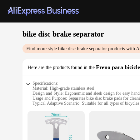
bike disc brake separator
Find more style
bike disc brake separator
products with A
Freno para bicicle
Here are the products found in the
Specifications:
Material: High-grade stainless steel
Design and Style: Ergonomic and sleek design for easy hand
Usage and Purpose: Separates bike disc brake pads for clea
Typical Adaptive Scenario: Suitable for all types of bicycles
Shape or Size or Weight or Quantity: Compact and lightweight
Performance and Property: Durable and resistant to corrosio
Features:
**Enhanced Performance and Durability**
The bike disc brake separator is an essential tool for any cyc
resistance to corrosion, making it a reliable choice for both