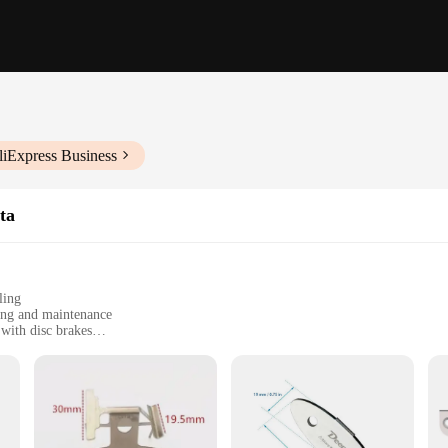
liExpress Business
ta
ling
ning and maintenance
 with disc brakes
, with multiple sets available for sale
n
list looking to maintain their bicycle's disc brake system. Crafted from high-grad
 amateur and professional cyclists. Its ergonomic design allows for easy handli