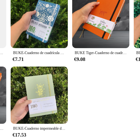
.
 de tamaño cuadrado, cuaderno de acuarela de 80 páginas, papel Bmaboo grueso de 180gsm, cubierta dura de tela de algodón
BUKE-Cuaderno de cuadrícula de puntos Bullet, tamaño de viaje de bolsillo, papel blanco grueso 160gsm de bambú, 112 páginas, cuadrícula de puntos de 5x5mm
BUKE Tiger-Cuaderno de cuadrícula de puntos, libreta de papel grueso de 160gsm, 160 páginas numeradas, diseños de cuadrícula de puntos de 5x5mm
€7.71
€9.08
€
Cuaderno de cuadrícula de puntos, libreta de papel grueso de 160gsm, 160 páginas numeradas, diseños de cuadrícula de puntos de 5x5mm
BUKE-Cuaderno impermeable de piel sintética con puntos, libreta con tapa dura A5, acuarela, 5x5MM, 180gsm, papel de bambú, Página de cuadrícula de puntos
€17.53