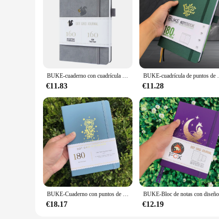
and attention to detail make it a reliable choice for any disc
BUKE-cuaderno con cuadrícula de puntos, cuaderno de dibujo, cuaderno de bocetos, cuero de PU, papel grueso de 160gsm
BUKE-cuadrícula de puntos de papel 
€11.83
€11.28
BUKE-Cuaderno con puntos de papel de bambú 180Gsm, cuadrícula de puntos de tapa dura, diario de 5x5MM, 160 páginas, dibujo, BUJO
€18.17
€12.19