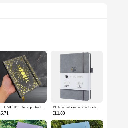
ir disc brakes. Crafted from high-strength aluminum alloy,
ts lightweight nature ensures it won't add unnecessary bulk to
of users. Its universal compatibility makes it suitable for
tor make it an indispensable tool for on-the-go bike
BUKE MOONS Diario punteado de balas de papel de bambú de 160GSM, cuaderno de cuadrícula de puntos con diseño de DOT-GRID de 5x5mm, bordes dorados
BUKE-cuaderno con cuadrícula de puntos, cuaderno de dibujo, cuaderno de bocetos, cuero de PU, papel grueso de 160gsm
16.71
€11.83
olutions to your customers. Its competitive pricing and
of sets for sale makes it an even more compelling option for