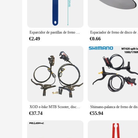
you're a seasoned rider or a newbie to the cycling world, th
**Versatile and User-Friendly**
The bike disc brake separator is not just a tool; it's a versa
The separator is suitable for all types of bicycles with disc
efficient maintenance, saving you time and effort. The multip
Esparcidor de pastillas de freno de disco de bicicleta, regulador de freno de disco, herramienta de alineación de Rotor para bicicleta de montaña y carretera
Espaciador de freno de disc
**Reliable and Easy to Use**
€2.49
€0.66
The bike disc brake separator is designed for reliability and 
performance is unmatched, ensuring that your disc brakes are 
addition to your cycling gear. It's not just a tool; it's a st
XOD e-bike MTB Scooter, disco dividido izquierdo, corte de potencia, piezas de Bafang, frenos hidráulicos de 3 pines, bicicletas
Shimano-pala
€37.74
€55.94