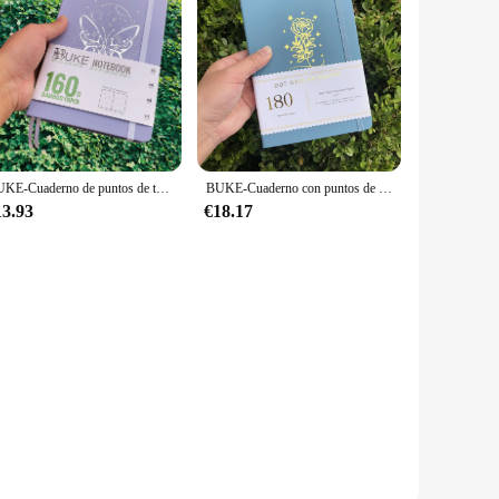
BUKE-Cuaderno de puntos de tapa dura púrpura claro de mariposa, papel de bambú 160gsm, cuadrícula de puntos, diario, 160 páginas, 5x5mm, cuadrícula de puntos
BUKE-Cuaderno con puntos de papel de bambú 180Gsm, cuadrícula de puntos de tapa dura, diario de 5x5MM, 160 páginas, dibujo, BUJO
13.93
€18.17