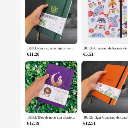
those looking to stock up on essential tools for their business
BUKE-cuadrícula de puntos de papel de bambú 180gsm, cuaderno punteado, libros de dibujo, color verde bosque
BUKE-Cuaderno de bocetos
€11.28
€5.51
BUKE-Bloc de notas con diseño de zorro púrpura misterioso, cuaderno de bocetos, papel grueso de 160gsm, 160 páginas de cuadrícula de puntos numeradas
BUKE Tiger-
€12.19
€12.51