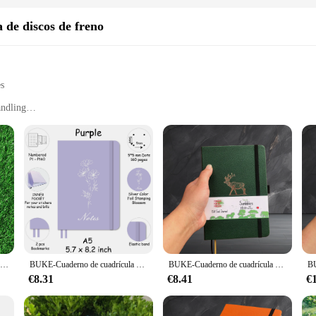
de discos de freno
es
andling
erformance
els and disc brake systems
t for easy transportation
 cyclists looking to maintain peak performance and prolong the lifespan of the
 Its ergonomic design makes it easy to handle, even for extended periods, while i
iast, the Bomba Bike Disc Brake Separator is designed to cater to a wide range 
rsatile addition to your toolbox. The ease of use and portability of this separa
Cuaderno punteado de cubierta de oro rosa, diario de cuadrícula de puntos, INS BUJO, papel grueso de bambú de 160GSM con página numerada * BUKE
BUKE-Cuaderno de cuadrícula de puntos, 5x5mm, 160 páginas, 160gsm, papel crema grueso, tamaño A5, piel sintética, tapa dura
BUKE-Cuaderno de cuadrícula de puntos, libreta de 5x5mm, papel de Sketchbook-160gsm, bolsillo interior, numerado, 160 páginas
p condition.
€8.31
€8.41
€
rator is an excellent choice for offering reliable and convenient maintenance s
tailers looking to provide top-tier bike maintenance products. The availability 