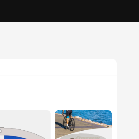
e stainless steel, this separator ensures longevity and
ng, reducing the strain on your hands during use. Whether