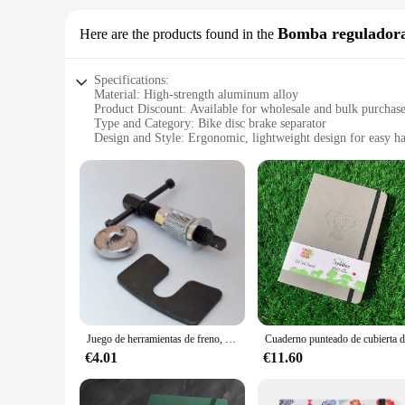
Bomba reguladora 
Here are the products found in the
Specifications:
Material: High-strength aluminum alloy
Product Discount: Available for wholesale and bulk purchas
Type and Category: Bike disc brake separator
Design and Style: Ergonomic, lightweight design for easy h
Usage and Purpose: Ideal for maintaining bike disc brake p
Typical Adaptive Scenario: Suitable for various bicycle mod
Shape or Size or Weight or Quantity: Compact and lightweigh
Features:
**Enhanced Bike Performance and Maintenance**
The Bomba Bike Disc Brake Separator is an essential tool for
this separator ensures durability and reliability during use.
your toolkit.
**Versatile and User-Friendly**
Whether you're a professional mechanic or an avid DIY enthus
various bicycle models and disc brake systems, making it a ve
Juego de herramientas de freno, pastilla de freno de disco de coche, separador de pinza, herramientas manuales de rebobinado de pistón, Kit de reparación de automóviles, herramienta de pinzas de freno
maintenance, ensuring that your disc brakes are always in to
€4.01
€11.60
**Reliable and Convenient for Wholesale and Vendors**
For vendors and wholesalers, the Bomba Bike Disc Brake Sepa
high-quality construction make it an attractive option for re