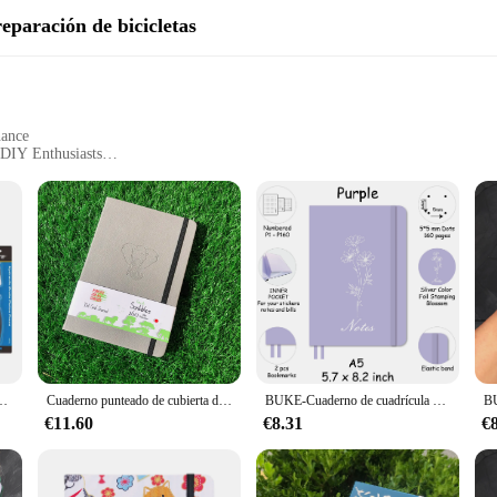
eparación de bicicletas
nance
 DIY Enthusiasts
 Easy to Store
ss Brake Separation
cle mechanic or DIY enthusiast. Crafted from a robust aluminum alloy, this tool 
cing hand fatigue during prolonged use. The separator is meticulously engineere
e and portability make it an indispensable addition to any toolkit, whether you
nion for your cycling adventures. It is designed to cater to both professional bik
s de taller de reparación de bicicletas, herramienta de ajuste de pinza de freno de disco hidráulico
Cuaderno punteado de cubierta de oro rosa, diario de cuadrícula de puntos, INS BUJO, papel grueso de bambú de 160GSM con página numerada * BUKE
BUKE-Cuaderno de cuadrícula de puntos, 5x5mm, 160 páginas, 160gsm, papel crema grueso, tamaño A5, piel sintética, tapa dura
rience level. The separator is an essential piece for those who value the perform
 a smooth and reliable ride every time.
€11.60
€8.31
€
 commitment to efficiency and reliability. Its precision-engineered design ensures
her you're changing brake pads or performing a full overhaul, this tool will he