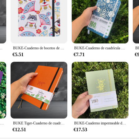
 brake maintenance task. With this tool, you can be confident that your bike's di
de bambú 180gsm, cuaderno punteado, libros de dibujo, color verde bosque
BUKE-Cuaderno de bocetos de tamaño cuadrado, cuaderno de acuarela de 80 páginas, papel Bmaboo grueso de 180gsm, cubierta dura de tela de algodón
BUKE-Cuaderno de cuadrícula de puntos Bullet, tamaño de viaje de bolsillo, papel blanco grueso 160gsm de bambú, 112 páginas, cuadrícula de puntos de 5x5mm
€5.51
€7.71
€
BUKE-Bloc de notas con diseño de zorro púrpura misterioso, cuaderno de bocetos, papel grueso de 160gsm, 160 páginas de cuadrícula de puntos numeradas
BUKE Tiger-Cuaderno de cuadrícula de puntos, libreta de papel grueso de 160gsm, 160 páginas numeradas, diseños de cuadrícula de puntos de 5x5mm
BUKE-Cuaderno impermeable de piel sintética con puntos, libreta con tapa dura A5, acuarela, 5x5MM, 180gsm, papel de bambú, Página de cuadrícula de puntos
€12.51
€17.53