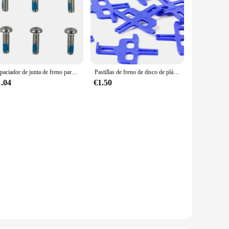
Espaciador de junta de freno para patinete eléctrico, arandela de disco de 6 agujeros, 2/2, 5/4/5mm, piezas de bicicleta
Pastillas de freno de disco de plástico hidráulico, espaciador Instert, frenos de disco, piezas de bicicleta de montaña, 10 piezas
1.04
€1.50