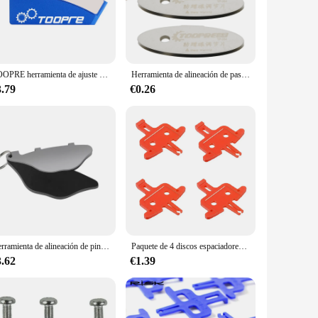
s in top-notch condition.
y to carry, ensuring you have it on hand whenever you need it.
th its user-friendly operation, it allows for quick and
, and vendors looking to stock up on essential cycling tools.
TOOPRE herramienta de ajuste de disco de freno de bicicleta, espaciador de ajuste de disco de bicicleta de montaña, accesorios de partición plegables
Herramienta de alineación de pastillas de freno de disco rápida y fácil, adecuada para bicicletas MTB, Kit de reparación de bicicletas eficiente de construcción de acero inoxidable
3.79
€0.26
ing for precise control during use. The separator's
echanic or a casual cyclist, this tool is the perfect
Herramienta de alineación de pinza de freno de ajuste de disco de bicicleta para afinar espacio de freno de disco de bicicleta MTB
Paquete de 4 discos espaciadores de freno de bicicleta, pastillas de freno hidráulicas para bicicleta de montaña, piezas portátiles profesionales para ciclismo al aire libre
3.62
€1.39