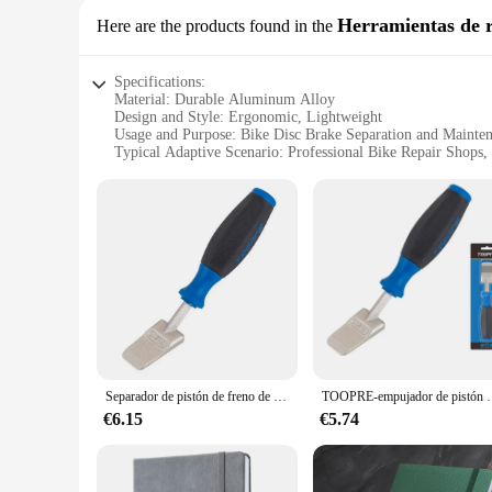
Herramientas de r
Here are the products found in the
Specifications:
Material: Durable Aluminum Alloy
Design and Style: Ergonomic, Lightweight
Usage and Purpose: Bike Disc Brake Separation and Mainte
Typical Adaptive Scenario: Professional Bike Repair Shops,
Shape or Size or Weight or Quantity: Compact and Portable,
Performance and Property: Precision-Engineered for Seamle
Features:
|Wholesale|Vendors|
**Optimized for Performance**
The bike disc brake separator is a crucial tool for any bicy
lightweight construction make it comfortable to handle, redu
allowing for quick and efficient maintenance. Its compact siz
**Versatile and User-Friendly**
This bike disc brake separator is not just a tool; it's a compa
Separador de pistón de freno de disco, herramienta de reposicionamiento de pastilla de freno, pinza de freno ergonómica, prensa de pistón, herramienta portátil para carretera
TOOPRE-empujador de pistón de freno de disco de bicicleta, herramienta
design makes it accessible to anyone, regardless of their expe
anyone looking to maintain their bike's disc brakes, ensuring
€6.15
€5.74
**Reliable and Efficient**
The bike disc brake separator is more than just a tool; it's a
allowing for a quick and hassle-free separation process. Whet