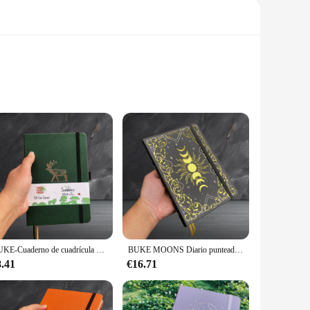
ensures longevity and durability. Its ergonomic design and
d to provide a seamless separation of bike disc brakes,
're at home or on the go.
e repair shops and individual enthusiasts. Its user-friendly
BUKE-Cuaderno de cuadrícula de puntos, libreta de 5x5mm, papel de Sketchbook-160gsm, bolsillo interior, numerado, 160 páginas
BUKE MOONS Diario punteado de balas de papel de bambú de 160GSM, cuaderno de cuadrícula de puntos con diseño de DOT-GRID de 5x5mm, bordes dorados
ance and safety of their bicycles. It is a must-have for
8.41
€16.71
 that it aligns perfectly with your bike's disc brake system,
lp you achieve your goals with ease. Its robust construction