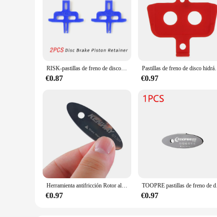
RISK-pastillas de freno de disco hidráulico para bicicleta de montaña, espaciador Instert, pinza de freno, arandela de almohadilla, herramienta de retenedor de pistón
Pastillas de freno de disco hidráulico para bicicleta de montaña, espaci
€0.87
€0.97
Herramienta antifricción Rotor alineación pastillas de freno espaciador Kit de reparación de bicicletas disco MTB para bicicleta de carretera accesorio de bicicleta de acero inoxidable
TOOPRE pastillas de fren
€0.97
€0.97