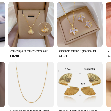
 complete look
ollection that marries the sophistication of French jewelry with the natural spl
 wearer stands out with a touch of luxury. Whether you're looking for a stateme
ar.
. Whether you're dressing up for a wedding or adding a touch of elegance to your
treasured addition to any jewelry collection. These bijoux en pierre ameti are n
 pendentif animal doux, bijoux jonc, mode
collier bijoux collier femme collier femme collier femme bijoux femme Collier de perles de coquillage classique, mode, petit pendentif frais, clavicule, micro-incrusté, simple, polyvalent, cadeau
ensemble femme 2 piècescollier bijoux Ensemble de boucles d'oreilles en cuir chevelu d'érable micro-incrusté, léger, luxe, personnalité, tempérament, banquet, clavicule, mode
€0.90
€1.21
€
e ameti sets are the ideal choice. Available for wholesale and as vendors and sup
ooking to expand your own collection, these bijoux en pierre ameti are sure to
et.
Oreilles de Luxe à Franges en Strass pour Femme Bijoux Brillants pour Mariage, ix, Cadeaux, Nouvelle Collection
Collier de perles rondes en argent regardé 925 pour femme, breloque minimaliste, clavicule, tour de cou JOChoker, bijoux fins, populaire
Boucles d'oreilles en spirale torsadée rétro pour femmes, bijoux de tempérament de fête de mariage, géométrie dorée, argent, boucles d'oreilles en métal document