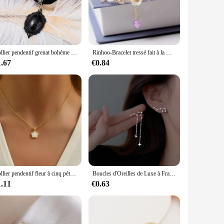
, ensuring a high-quality finish that stands the test of time.
 durability and long-lasting performance of the bijoux en
mble, the bijoux en pierre ameti Collier is the ideal choice.
Collier pendentif grenat bohème vintage pour femme, créatif, magnifique, sculpté, rouge, personnalisé, accessoires de bijoux
Rinhoo-Bracelet tressé fait à la main pour femme, breloque fleur papillon violet, pendentif animal doux, bijoux jonc, mode
lace stays in place, allowing you to focus on your day without
1.67
€0.84
er looking to expand your collection or an individual seeking
ance and style that can be cherished by anyone who appreciates
Collier pendentif fleur à cinq pétales pour femmes et filles, tour de cou fleurs minimalistes, bijoux de bureau, fête de mariage, simple
Boucles d'Oreilles de Luxe à Franges en Strass pour Femme Bijoux Brillants pour Mariage, ix, Cadeaux, Nouvelle Collection
1.11
€0.63