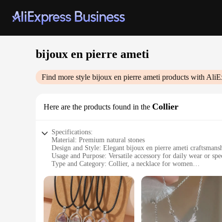
bijoux en pierre ameti
Find more style
bijoux en pierre ameti
products with AliE
Collier
Here are the products found in the
Specifications:
Material: Premium natural stones
Design and Style: Elegant bijoux en pierre ameti craftsmans
Usage and Purpose: Versatile accessory for daily wear or spe
Type and Category: Collier, a necklace for women
Performance and Property: Durable and long-lasting
Parts and Accessories: Comes with a secure clasp for easy w
Features:
|Vendors|
**Elegant Craftsmanship and Material Quality**