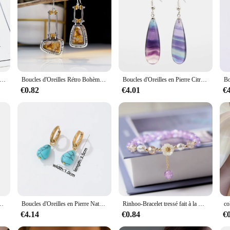
 a testament to the artisanal craftsmanship that goes into each piece. The earrin
ous finish. Each stone is set in a secure setting, ensuring that the earrings main
ngs a versatile accessory that can elevate any outfit.
illes en pierre naturelle Lapis Lazuli, cristal rose, pendentif à facettes, boucles d'oreilles Reiki pour femmes, crochet, bijoux de fête, offre spéciale
Boucles d'Oreilles Rétro Bohème Turquoise pour Homme et Femme, Bijoux Vintage, ixd'Anniversaire, Cadeau de Travailleurs, Noël, 2Pcs
Boucles d'Oreilles en Pierre Citroën Naturelle pour Femme, Goutte d'Eau, Quartz Rose, Fluorite, Chiltonite, Amlogging, Ium, Crochet, Bijoux
t, these earrings are the perfect companion. Their design and style are adaptabl
€0.82
€4.01
€
to choose the pair that best complements your face shape and personal style. The
not just a pair of earrings; they are a statement of elegance and sophistication. 
 of designs to cater to different tastes and preferences. They are ideal for gift-
arrings, you can be assured of providing a high-quality, stylish accessory that 
ucle d'oreille à crochet en cristal coloré, puce de pierres précieuses de guérison Chakra, bijoux d'oreille
Boucles d'Oreilles en Pierre Naturelle pour Femme, Clip Fait à la Main, Aventurine Verte Brute Naturelle, Pierre de Guérison
Rinhoo-Bracelet tressé fait à la main pour femme, breloque fleur papillon violet, pendentif animal doux, bijoux jonc, mode
€4.14
€0.84
€