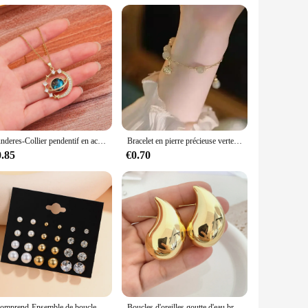
endor of gemstones. Each piece is meticulously crafted to
nt piece or a subtle accent, these bijoux en pierre ameti are
 everyday ensemble, these colliers are the perfect accessory.
ot just pieces of jewelry; they are timeless heirlooms that
Zunderes-Collier pendentif en acier au titane pour femme, incrusté de luxe, planète, lune, papillon, goutte d'eau, clavicule, bijoux de charme
Bracelet en pierre précieuse verte pour femme, bracelet en métal complet avec biscuits, fête d'anniversaire et cadeau de Noël, mode salle, ensemble de 4 pièces
0.85
€0.70
pliers, these sets offer a complete look that is both stylish
 impress. Each set comes with complementary pieces, ensuring
Zcomprend-Ensemble de boucles d'oreilles en perles de cristal pour femmes et filles, clous d'oreille en métal géométrique, document argenté, bijoux à la mode, nouvelle tendance, 2024
Boucles d'oreilles goutte d'eau brillantes vintage pour femmes, optique creuse légère, larme, document doré, cerceaux épais, bijoux fantaisie