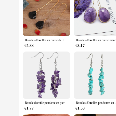
|Vendors|
**Elegant Craftsmanship and Timeless Style**
The bijoux en pierre ameti Boucles d'oreilles à paillettes are
gemstones that are selected for their vibrant colors and lustr
paillettes adds a touch of modern glamour, making these earri
**Versatile and Adaptable**
Boucles d'oreilles en pierre de Tourmaline noire pour femmes, améthystes, Quartz noir, goutte d'eau, crochet, bijoux
Boucles d'ore
Whether you're attending a casual gathering or a formal even
€4.83
€3.17
earrings come in a range of sizes and weights, allowing you 
place, providing both comfort and confidence.
**A Jewelry Collection for Every Occasion**
The bijoux en pierre ameti Boucles d'oreilles à paillettes are 
excellent addition to your collection, offering a diverse range
gesture to someone who appreciates fine jewelry. With these e
Boucle d'oreille pendante en pierre Chakra pour femme, bijoux de guérison, pierre Reiki, goutte de gravier Minorganisateur, cadeau doux pour filles, 7
Boucles d'oreilles pendantes en pierre naturelle dégringolée pour femmes, bo
€1.77
€1.53