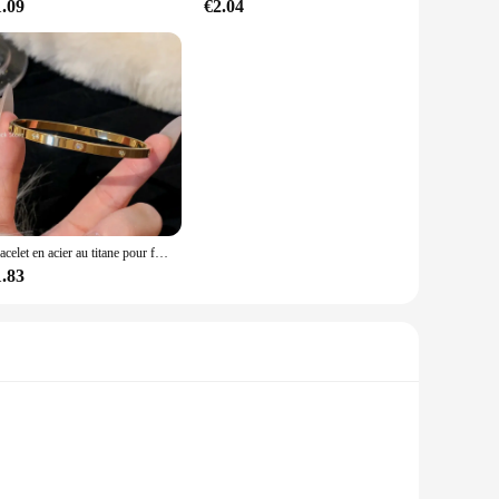
1.09
€2.04
Bracelet en acier au titane pour femme, coquille fritillaire blanche, design de luxe, bracelets en acier inoxydable, bijoux pour femme
1.83