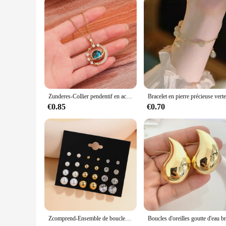
Zunderes-Collier pendentif en acier au titane pour femme, incrusté de luxe, planète, lune, papillon, goutte d'eau, clavicule, bijoux de charme
€0.85
€0.70
Zcomprend-Ensemble de boucles d'oreilles en perles de cristal pour femmes et filles, clous d'oreille en métal géométrique, document argenté, bijoux à la mode, nouvelle tendance, 2024