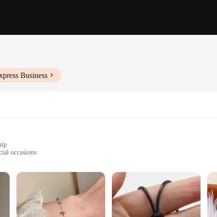
xpress Business
hip
cial occasions
ear