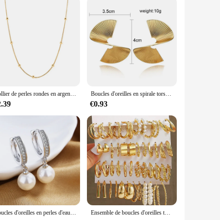
Collier de perles rondes en argent regardé 925 pour femme, breloque minimaliste, clavicule, tour de cou JOChoker, bijoux fins, populaire
Boucles d'oreilles en spirale torsadée rétro pour femmes, bijoux de tempérament de fête de mariage, géométrie dorée, argent, boucles d'oreilles en métal document
2.39
€0.93
Boucles d'oreilles en perles d'eau douce naturelles authentiques, boucles d'oreilles en argent regardé 2024, bijoux en perles pour cadeau de mariage WPod, 925
Ensemble de boucles d'oreilles torsadées larges multicouches en fausse perle, cadeau de fête et de date, adapté à 03/Wear, 48-12 pièces