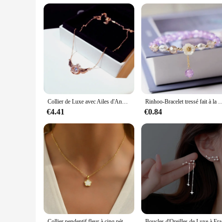
Parts and Accessories: Comes with complementary sets for a
Features:
**Elegant Craftsmanship and Natural Beauty**
Discover the timeless elegance of bijoux en pierre ameti, a c
showcase the unique beauty of the stones, ensuring that every
designed to complement any outfit, from casual to formal we
**Versatile and Timeless Appeal**
The versatility of these bijoux en pierre ameti is unmatched
The intricate designs and high-quality materials make them a 
can be passed down through generations.
Collier de Luxe avec Ailes d'Angle pour Femme, Ras du Cou, Strass, Super Brcorporelle, à la Mode, Cadeau, 2022
Rinhoo-Bracelet tressé fait à la main pour femme, breloque fleur papillon violet,
**A Gift of Elegance and Quality**
€4.41
€0.84
Looking for a gift that speaks volumes? These bijoux en pierr
and practical. Whether you're shopping for a loved one or l
that the recipient can create a variety of looks with just one s
Collier pendentif fleur à cinq pétales pour femmes et filles, tour de cou fleurs minimalistes, bijoux de bureau, fête de mariage, simple
Boucles d'