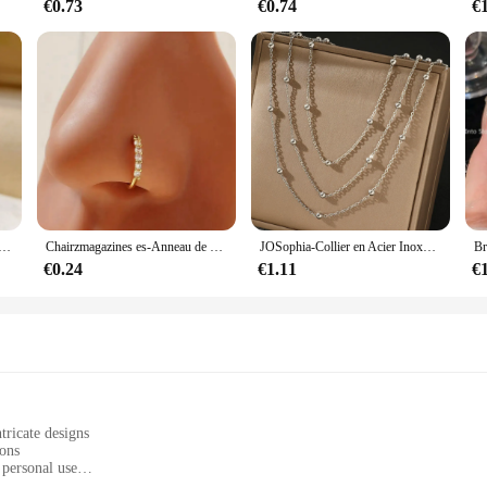
€0.73
€0.74
€
our femme, ensemble de matiques de mariage élégantes, incrusté luxueux, bijoux de fiançailles pour patients, blanc sur le charbon
Chairzmagazines es-Anneau de nez ultra-scintillant à une rangée, perceuse fine exquise avec anneau d'ouverture de forage, goujon de nez
JOSophia-Collier en Acier Inoxydable pour Femme, Perles Délicates, Multicouches, Bijoux Cadeaux de ix, Escales Haut de Gamme, Nouveau
€0.24
€1.11
€
tricate designs
ions
 personal use
ing the beauty of natural stones