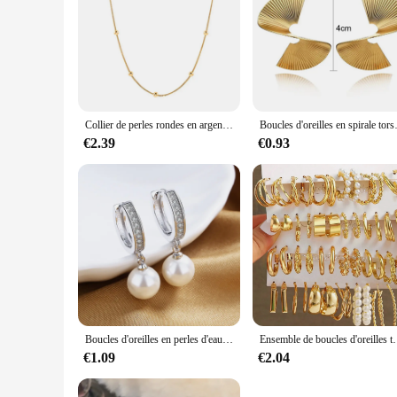
Collier de perles rondes en argent regardé 925 pour femme, breloque minimaliste, clavicule, tour de cou JOChoker, bijoux fins, populaire
Boucles d'oreilles en spirale torsadée r
€2.39
€0.93
Boucles d'oreilles en perles d'eau douce naturelles authentiques, boucles d'oreilles en argent regardé 2024, bijoux en perles pour cadeau de mariage WPod, 925
Ensemble de boucles d'oreilles torsadées larges multicou
€1.09
€2.04