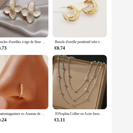
Boucles d'oreilles à tige de fleur d'hibiscus pour femmes et filles, glaçure goutte, Ins français, mode vintage, mariage coréen, cadeaux de bijoux romantiques, 2024
Boucle d'oreille pendentif tube en métal hyperbole pour femme, 3 couches, nouvelle tendance, déclaration géométrique, boucle, bijoux, cadeau pour fille
0.73
€0.74
Chairzmagazines es-Anneau de nez ultra-scintillant à une rangée, perceuse fine exquise avec anneau d'ouverture de forage, goujon de nez
JOSophia-Collier en Acier Inoxydable pour Femme, Perles Délicates, Multicouches, Bijoux Cadeaux de ix, Escales Haut de Gamme, Nouveau
0.24
€1.11