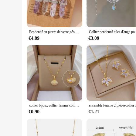
The bijoux en pierre ameti Collier is a testament to the art 
The elegant design and style of this necklace make it a vers
pierre ameti Collier are a result of the superior materials used
**Versatile and Adaptable Fashion Accessory**
Whether you're looking to add a touch of sophistication to yo
Pendentif en pierre de verre géométrique pour femme, ensemble de colliers de la présidence, rose, bleu, opale, options de pierre, charme, noir, mode, bijoux, 4 pièces
Collier pendentif ailes d'ange pour dames,
Its adaptable design makes it suitable for various occasions,
worrying about your jewelry.
€4.89
€3.09
**A Jewelry Piece for Everyone**
As a wholesale and vendor-ready product, the bijoux en pierr
a unique gift, this necklace is an excellent choice. The bijou
fine craftsmanship and timeless fashion.
collier bijoux collier femme collier femme collier femme bijoux femme Collier de perles de coquillage classique, mode, petit pendentif frais, clavicule, micro-incrusté, simple, polyvalent, cadeau
ensemble femme 2 piècescollier bijoux Ensem
€0.90
€1.21