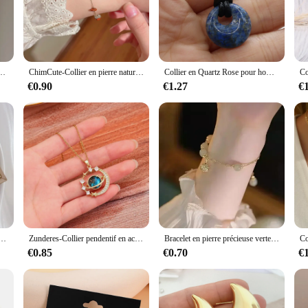
of jewelry making. Each piece is meticulously crafted with premium natural stones
atile accessory that can complement any outfit, from casual to formal wear. The
 and the attention to detail in its construction.
ur everyday look or searching for the perfect piece to elevate your evening ense
 pierre de lune exquise, clavicule, bijoux de mariage délicats, luxe abordable, mode
ChimCute-Collier en pierre naturelle douce pour femme, clavicule en cristal simple, tour de cou JOChoker, colliers de la présidence, cadeau de bijoux pour filles, nouveau
Collier en Quartz Rose pour hommes et femmes, pierre naturelle, grand trou, breloques, ras du cou, Lapis Lazuli, bijoux
 from a casual day out to a formal event. The secure clasp ensures that the neck
€0.90
€1.27
€
e ameti Collier is designed to cater to a wide audience. Whether you're a retail
x en pierre ameti Collier is not just a piece of jewelry; it's a statement of eleg
ble de boucles d'oreilles en cuir chevelu d'érable micro-incrusté, léger, luxe, personnalité, tempérament, banquet, clavicule, mode
Zunderes-Collier pendentif en acier au titane pour femme, incrusté de luxe, planète, lune, papillon, goutte d'eau, clavicule, bijoux de charme
Bracelet en pierre précieuse verte pour femme, bracelet en métal complet avec biscuits, fête d'anniversaire et cadeau de Noël, mode salle, ensemble de 4 pièces
€0.85
€0.70
€