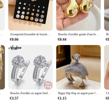
étro pour femmes, bijoux de tempérament de fête de mariage, géométrie dorée, argent, boucles d'oreilles en métal document
Zcomprend-Ensemble de boucles d'oreilles en perles de cristal pour femmes et filles, clous d'oreille en métal géométrique, document argenté, bijoux à la mode, nouvelle tendance, 2024
Boucles d'oreilles goutte d'eau brillantes vintage pour femmes, optique creuse légère, larme, document doré, cerceaux épais, bijoux fantaisie
€0.66
€0.44
€
ches en fausse perle, cadeau de fête et de date, adapté à 03/Wear, 48-12 pièces
Boucles d'oreilles en argent Sterling 925 pour femmes, bijoux fins incrustés de Zircon, fleur, cadeau de fiançailles
Bague Hip Hop en argent pour femme, ensemble de matiques de mariage élégantes, incrusté luxueux, bijoux de fiançailles pour patients, blanc sur le charbon
€3.57
€1.15
€