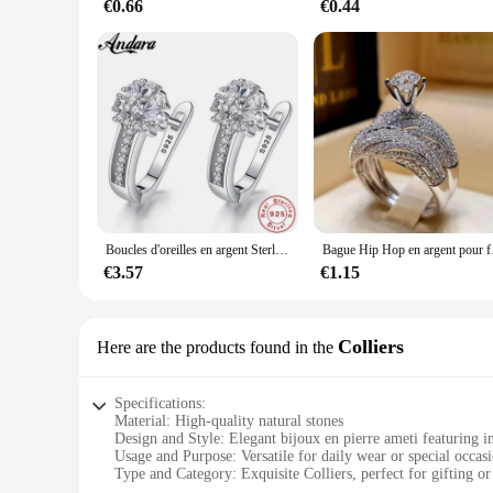
€0.66
€0.44
Boucles d'oreilles en argent Sterling 925 pour femmes, bijoux fins incrustés de Zircon, fleur, cadeau de fiançailles
Bague Hip Hop en argent p
€3.57
€1.15
Colliers
Here are the products found in the
Specifications:
Material: High-quality natural stones
Design and Style: Elegant bijoux en pierre ameti featuring in
Usage and Purpose: Versatile for daily wear or special occas
Type and Category: Exquisite Colliers, perfect for gifting or
Performance and Property: Durable and long-lasting, showcas