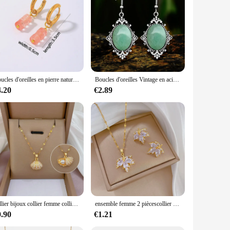
gs are meticulously crafted with high-quality, natural
tain their beauty and sparkle over time. The addition of
Boucles d'oreilles en pierre naturelle pour femmes, boucles d'oreilles en cristal faites à la main, boucles d'oreilles en pierre de guérison, boucles d'oreilles en cristal brut naturel, cadeau
Boucles d'oreilles Vintage en acier inoxydable pour femme, pendentif fleur, Quartz naturel Unakite, argent Antique plaqué pierre naturelle, crochet
e, making them suitable for a variety of occasions. The
4.20
€2.89
 secure earring backs ensure that your earrings stay in
As a wholesale or retail vendor, these earrings are an
giving, whether it's for a special occasion or as a thoughtful
will be cherished by the wearer.
collier bijoux collier femme collier femme collier femme bijoux femme Collier de perles de coquillage classique, mode, petit pendentif frais, clavicule, micro-incrusté, simple, polyvalent, cadeau
ensemble femme 2 piècescollier bijoux Ensemble de boucles d'oreilles en cuir chevelu d'érable micro-incrusté, léger, luxe, personnalité, tempérament, banquet, clavicule, mode
0.90
€1.21