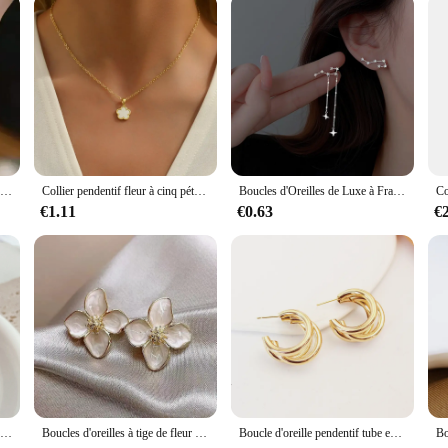
Bracelet en pierre précieuse verte pour femme, bracelet en métal complet avec biscuits, fête d'anniversaire et cadeau de Noël, mode salle, ensemble de 4 pièces
Collier pendentif fleur à cinq pétales pour femmes et filles, tour de cou fleurs minimalistes, bijoux de bureau, fête de mariage, simple
Boucles d'Oreilles de Luxe à Franges en Strass pour Femme Bijoux Brillants pour Mariage, ix, Cadeaux, Nouvelle Collection
€1.11
€0.63
€
Boucles d'oreilles goutte d'eau brillantes vintage pour femmes, optique creuse légère, larme, document doré, cerceaux épais, bijoux fantaisie
Boucles d'oreilles à tige de fleur d'hibiscus pour femmes et filles, glaçure goutte, Ins français, mode vintage, mariage coréen, cadeaux de bijoux romantiques, 2024
Boucle d'oreille pendentif tube en métal hyperbole pour femme, 3 couches, nouvelle tendance, déclaration géométrique, boucle, bijoux, cadeau pour fille