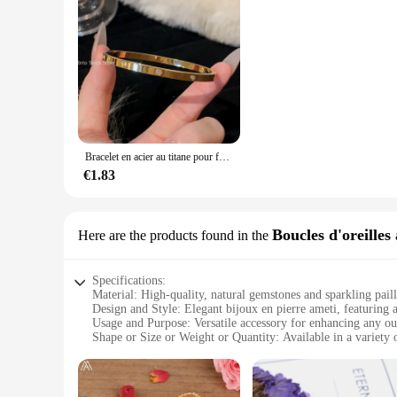
Bracelet en acier au titane pour femme, coquille fritillaire blanche, design de luxe, bracelets en acier inoxydable, bijoux pour femme
€1.83
Boucles d'oreilles 
Here are the products found in the
Specifications:
Material: High-quality, natural gemstones and sparkling paill
Design and Style: Elegant bijoux en pierre ameti, featuring 
Usage and Purpose: Versatile accessory for enhancing any out
Shape or Size or Weight or Quantity: Available in a variety o
Performance and Property: Durable and lightweight, designed
Parts and Accessories: Comes with secure earring backs for 
Features: