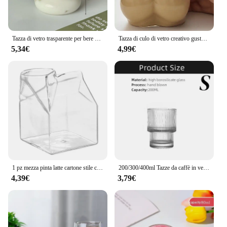
Tazza di vetro trasparente per bere Forma creativa dell'onda Bicchiere di caffè freddo Tazza di succo di latte Tazza di tè Bicchieri d'acqua Tazza di ondulazione
Tazza di culo di vetro creativo gusto di latte Butt Body Shape bella tazza maniglia Design Desktop Storage decorazione della casa tazze da caffè
5,34€
4,99€
1 pz mezza pinta latte cartone stile creativo Mini crema brocca tazza di latte in vetro tazza di seno tazza di latte all'ingrosso
200/300/400ml Tazze da caffè in vetro a strisce Semplice tazza di acqua trasparente Tazza per feste domestiche Bar Succo di latte Succo di whisky Vetreria
4,39€
3,79€