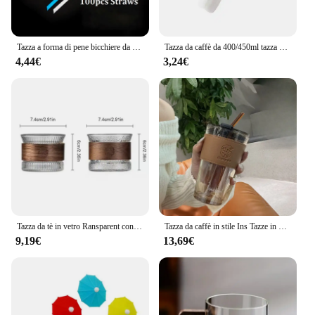
Tazza a forma di pene bicchiere da vino bicchiere da birra bicchiere da Cocktail divertente Design creativo ciucci whisky bicchiere da vino per la festa del Bar di casa
Tazza da caffè da 400/450ml tazza di vetro a righe semplici con coperchio e cannuccia tazza da tè trasparente a bolle succo di latte moka tazze tazza da colazione
4,44€
3,24€
Tazza da tè in vetro Ransparent con custodia in legno tazza da Sake Vintage Kung Fu tazza da tè piccola tazze da caffè trasparenti tazze da caffè idee regalo
Tazza da caffè in stile Ins Tazze in vetro con coperchi e cannucce Tazza Kawaii a prova di perdite Bellissime tazze da tè Manicotti per tazze in pelle Stoviglie
9,19€
13,69€