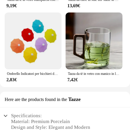
9,19€
13,69€
Ombrello Indicatori per bicchieri da vino Tazza per bere Identificatore Segno Mark Articoli per feste Forniture per etichettatura con ciondoli per bicchieri da vino
Tazza da tè in vetro con manico in legno Tazza da soggiorno resistente alle alte temperature Set d'acqua Tazza per ospitalità domestica
2,83€
7,42€
Tazze
Here are the products found in the
Specifications:
Material: Premium Porcelain
Design and Style: Elegant and Modern