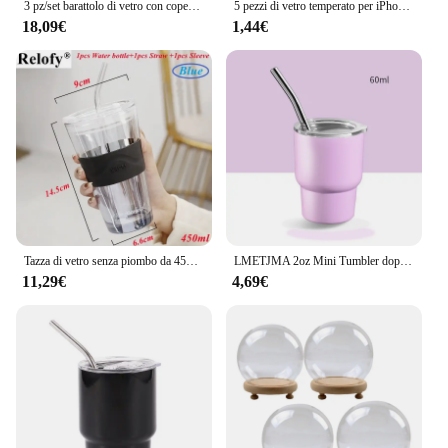
3 pz/set barattolo di vetro con coperchio in sughero a sfera, contenitori in vetro trasparente con sfera di sughero, simpatiche bottiglie di vetro rotonde Decorative con Ai
5 pezzi di vetro temperato per iPhone 14 13 12 11 15 Pro XR XS Max proteggi schermo per iPhone 7 8Plus pellicola protettiva in vetro a copertura totale
18,09€
1,44€
Tazza di vetro senza piombo da 450ml con manicotto della tazza e coperchio tazze da caffè in paglia bicchiere da succo tazze da caffè carine tazze da latte tazza da tè bicchieri
LMETJMA 2oz Mini Tumbler doppio bicchiere sottovuoto in acciaio inossidabile bicchieri per bicchierini a sublimazione tazze con cannuccia e coperchi JT228
11,29€
4,69€