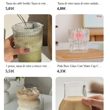
Tazza da caffè freddo Tazze in vetro Dessert Succo Latte Bicchieri Acqua ghiacciata Bicchiere da bere Tazza da caffè Bicchieri da cocktail ה
Tazza di vetro tazza di vetro ondulato per uso domestico tazza di caffè tazza di latte bicchieri trasparenti tazza di succo di ghiaccio tazza di tè bicchieri decorazioni per la casa retrò
5,01€
4,80€
1 pezzo, tazza di vetro a strisce verticali, tazza di caffè freddo, tazza di tazze di succo di latte di tè d'acqua trasparente vintage, bicchieri da vino per cocktail,
Pink Bow Glass Cute Water Cup Cartoon Bow Glass Cup Striped Cute Doodle Coffee Mug Household Fruit Tea limonata Girls Gift
5,51€
4,33€