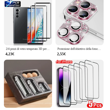
2/4 pezzi di vetro temperato 3D per LG Wing 5G pellicola proteggi schermo in vetro
Protezione dell'obiettivo della fotocamera per IPhone 16 11 12 13 Pro Max Mini 15 Pro Max vetro protettivo in metallo diamantato per vetro dell'obiettivo IPhone 16 15 14 Plus
4,23€
2,55€