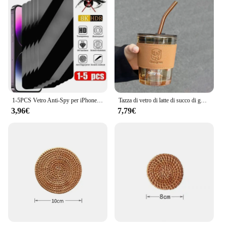
1-5PCS Vetro Anti-Spy per iPhone 14 13 15 12 11 16 Pro Max Mini Plus SE 2020 22 X XS XR Protezione Dello Schermo Privacy Per iPhone 7 8
Tazza di vetro di latte di succo di ghiaccio di alta qualità 350/450ml tazza di caffè di bicchieri di paglia trasparente con coperchio regalo di tazza di festa di viaggio
3,96€
7,79€