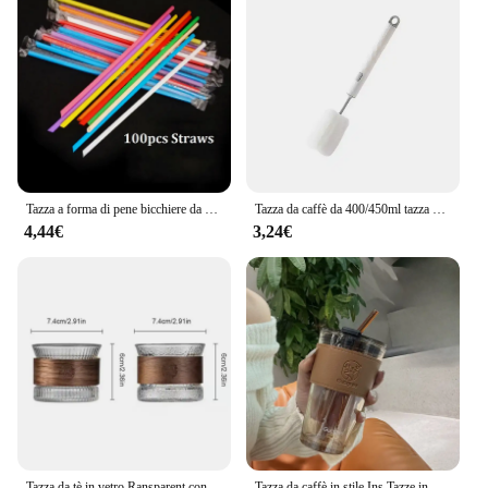
Tazza a forma di pene bicchiere da vino bicchiere da birra bicchiere da Cocktail divertente Design creativo ciucci whisky bicchiere da vino per la festa del Bar di casa
Tazza da caffè da 400/450ml tazza di vetro a righe semplici con coperchio e cannuccia tazza da tè trasparente a bolle succo di latte moka tazze tazza da colazione
4,44€
3,24€
Tazza da tè in vetro Ransparent con custodia in legno tazza da Sake Vintage Kung Fu tazza da tè piccola tazze da caffè trasparenti tazze da caffè idee regalo
Tazza da caffè in stile Ins Tazze in vetro con coperchi e cannucce Tazza Kawaii a prova di perdite Bellissime tazze da tè Manicotti per tazze in pelle Stoviglie