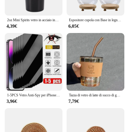
2oz Mini Spirits vetro in acciaio inox paglia isolata tazza fredda portatile piccolo bicchiere da vino raccolta tazza di paglia tazza
Espositore cupola con Base in legno vaso a cupola in vetro bomboniere trasparenti antipolvere
4,39€
6,05€
1-5PCS Vetro Anti-Spy per iPhone 14 13 15 12 11 16 Pro Max Mini Plus SE 2020 22 X XS XR Protezione Dello Schermo Privacy Per iPhone 7 8
Tazza di vetro di latte di succo di ghiaccio di alta qualità 350/450ml tazza di caffè di bicchieri di paglia trasparente con coperchio regalo di tazza di festa di viaggio
3,96€
7,79€