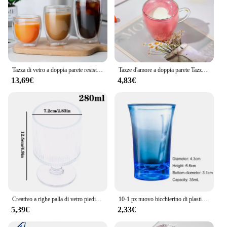
Tazza di vetro a doppia parete resistente al calore 80-650 ml Birra Latte Caffè Tazze d'acqua Tazza trasparente Bicchieri di vetro all'ingrosso Set di tazze regalo
Tazze d'amore a doppia parete Tazze da caffè in vetro borosilicato alto con manico Tazze da acqua per succo di latte a forma di cuore Regalo di San Valentino
13,69€
4,83€
Creativo a righe palla di vetro piedi alti bicchieri da vino in vetro calice Vintage tazza da bere Vintage succo di caffè Champagne cocktail Cup
10-1 pz nuovo bicchierino di plastica liquori bicchierini Party Bar Club strumento per bere bicchieri da vino da sposa Cocktail pinta Vodka tazze di vetro
5,39€
2,33€