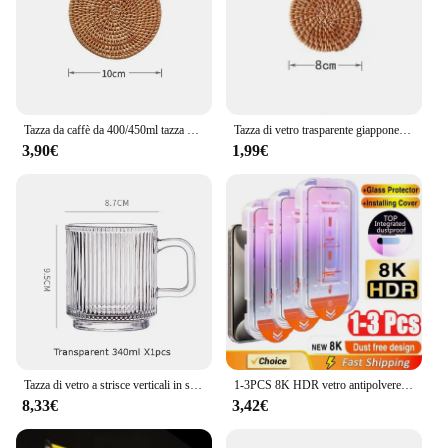
Tazza da caffè da 400/450ml tazza di vetro a righe semplici con coperchio e cannuccia tazza da tè trasparente a bolle succo di latte moka tazze tazza da colazione
Tazza di vetro trasparente giapponese tazza di acqua di vetro resistente al calore tazza di caffè creativa di ghiaccio bicchieri durevoli stessa montagna di Fuji
3,90€
1,99€
Tazza di vetro a strisce verticali in stile giapponese con manico, tazza di latte, tazza di succo, tazza di caffè, copertura in legno di bambù, vetreria da bar Kawaii
1-3PCS 8K HDR vetro antipolvere per iPhone 16 15 13 12 11 14 Pro Max HD pellicola salvaschermo con rivestimento oleorepellente per iPhone X XS Max XR
8,33€
3,42€