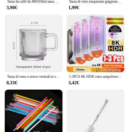
Tazza da caffè da 400/450ml tazza di vetro a righe semplici con coperchio e cannuccia tazza da tè trasparente a bolle succo di latte moka tazze tazza da colazione
Tazza di vetro trasparente giapponese tazza di acqua di vetro resistente al calore tazza di caffè creativa di ghiaccio bicchieri durevoli stessa montagna di Fuji
3,90€
1,99€
Tazza di vetro a strisce verticali in stile giapponese con manico, tazza di latte, tazza di succo, tazza di caffè, copertura in legno di bambù, vetreria da bar Kawaii
1-3PCS 8K HDR vetro antipolvere per iPhone 16 15 13 12 11 14 Pro Max HD pellicola salvaschermo con rivestimento oleorepellente per iPhone X XS Max XR
8,33€
3,42€