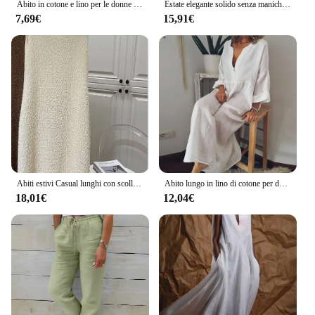
Abito in cotone e lino per le donne 2024 estate manica corta scollo a V tinta unita abito lungo allentato casual abbigliamento femminile elegante
Estate elegante solido senza maniche donna Maxi vestito moda scollo a v cerniera sottile cotone lino abiti 2024 Office Lady pendolarismo Robe
7,69€
15,91€
Abiti estivi Casual lunghi con scollo tondo solido senza maniche pieghettato per le donne 2024 vestiti larghi da donna in lino di cotone da donna C21
Abito lungo in lino di cotone per donna 2023 estate colore puro Casual camicia a maniche corte abito da spiaggia abbigliamento femminile Y2K Vestido Robe
18,01€
12,04€