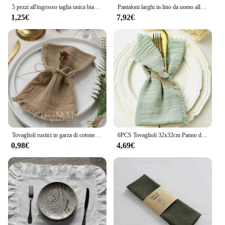
5 pezzi all'ingrosso taglia unica biancheria intima da uomo a vita media taglie forti sport senza cuciture comodi boxer per adolescenti traspiranti
Pantaloni larghi in lino da uomo alla moda Pantaloni coreani Sport oversize Streetwear Pantaloni da yoga primaverili maschili Abbigliamento casual da uomo Pantaloni sportivi
1,25€
7,92€
Tovaglioli rustici in garza di cotone Elegante e morbido lino in tessuto retrò per la cena della festa nuziale Decorazione della tavola per uso quotidiano
6PCS Tovaglioli 32x32cm Panno di cotone Garza Retro Burr Rustico Asciugamano da cucina Sala da pranzo Tovagliolo di lino per feste di nozze Decorazioni per la tavola
0,98€
4,69€