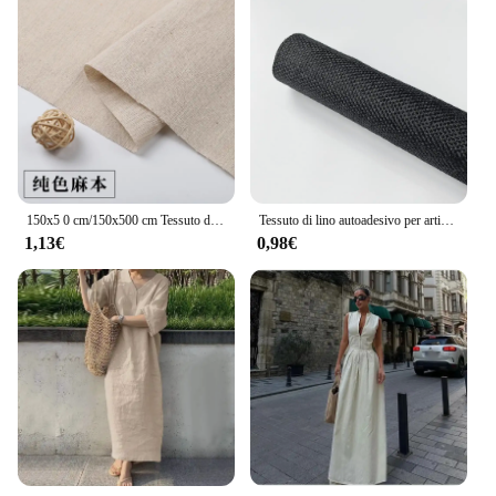
150x5 0 cm/150x500 cm Tessuto di Lino di Cotone Greige Per Il Ricamo Pratica Tessuto Decorazione Panno Fatto A Mano FAI DA TE Cucito TJ20577
Tessuto di lino autoadesivo per artigianato fatto a mano fai da te confezione regalo gioielli cassetto fodera borsa parete ristrutturazione della casa panno decorativo
1,13€
0,98€