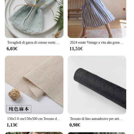
Tovaglioli di garza di cotone rustico vintage da 6 pezzi con lino di stoffa retrò per la decorazione del tavolo da pranzo della festa nuziale
2024 estate Vintage a vita alta gonna a righe stile spiaggia a-line cotone lino gonna donna Casual elastico forza signore gonne
6,03€
11,51€
150x5 0 cm/150x500 cm Tessuto di Lino di Cotone Greige Per Il Ricamo Pratica Tessuto Decorazione Panno Fatto A Mano FAI DA TE Cucito TJ20577
Tessuto di lino autoadesivo per artigianato fatto a mano fai da te confezione regalo gioielli cassetto fodera borsa parete ristrutturazione della casa panno decorativo
1,13€
0,98€