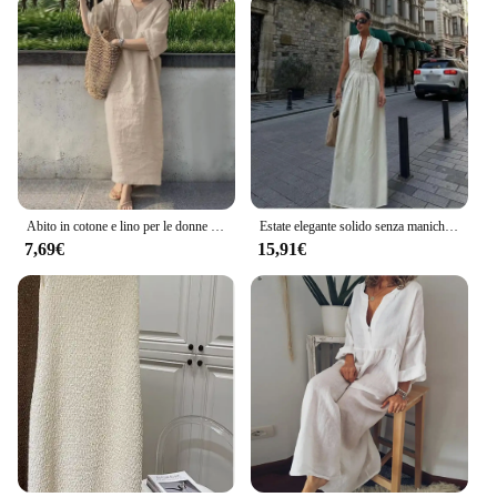
Abito in cotone e lino per le donne 2024 estate manica corta scollo a V tinta unita abito lungo allentato casual abbigliamento femminile elegante
Estate elegante solido senza maniche donna Maxi vestito moda scollo a v cerniera sottile cotone lino abiti 2024 Office Lady pendolarismo Robe
7,69€
15,91€