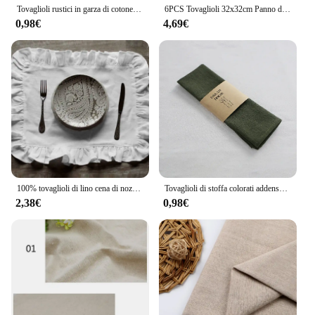
Tovaglioli rustici in garza di cotone Elegante e morbido lino in tessuto retrò per la cena della festa nuziale Decorazione della tavola per uso quotidiano
6PCS Tovaglioli 32x32cm Panno di cotone Garza Retro Burr Rustico Asciugamano da cucina Sala da pranzo Tovagliolo di lino per feste di nozze Decorazioni per la tavola
0,98€
4,69€
100% tovaglioli di lino cena di nozze tovagliette con balza in tinta unita bordo con volant tovagliolo da tavola classico personalizzato per la casa
Tovaglioli di stoffa colorati addensati in lino di cotone, tovaglietta in tessuto riutilizzabile, per la decorazione della tavola da portata del ristorante dell'hotel da cucina
2,38€
0,98€