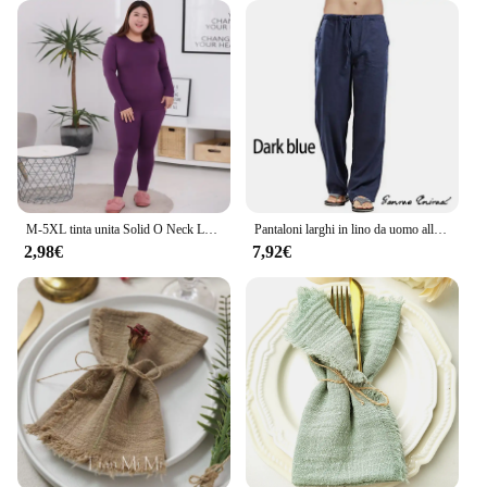
conditions, providing warmth and insulation
Performance and Property: Retains body heat, wicks
away moisture, and offers UV protection
Shape or Size or Weight or Quantity: Available in a
range of sizes to fit a variety of body types
Parts and Accessories: Includes a top and bottom set
for a complete thermal wear solution
Features:
|Wholesale|
M-5XL tinta unita Solid O Neck Long Johns Thermal Set elastico delicato sulla pelle confortevole biancheria intima da donna per mantenere il caldo
Pantaloni larghi in lino da uomo alla moda Pantaloni coreani Sport oversize Streetwear Pantaloni da yoga primaverili maschili Abbigliamento casual da uomo Pantaloni sportivi
2,98€
7,92€
**Unmatched Comfort and Warmth**
Step into the realm of unparalleled comfort with our
biancheria intima taglie forti set, designed to cater
to the needs of those who value both style and
functionality. The premium blend of cotton and
spandex ensures a soft, stretchable fit that moves
with you, while the thermal properties maintain
your body heat, keeping you snug in the coldest of
climates. Whether you're engaging in outdoor
activities or simply braving the chill of winter, this
set is your reliable companion against the cold.