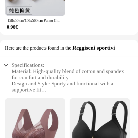
150x50 cm/150x500 cm Panno Grezzo di Cotone Tessuto di Lino Greige Per Cucire Scrims Patchwork FAI DA TE Fatti A Mano Da Mezzo Metro TJ20577
0,98€
Reggiseni sportivi
Here are the products found in the
Specifications:
Material: High-quality blend of cotton and spandex
for comfort and durability
Design and Style: Sporty and functional with a
supportive fit
Usage and Purpose: Ideal for active individuals
seeking reliable sports bras
Performance and Property: Moisture-wicking fabric
to keep you dry during workouts
Shape or Size or Weight or Quantity: Available in a
range of sizes to fit diverse body types
Parts and Accessories: Includes matching sets for a