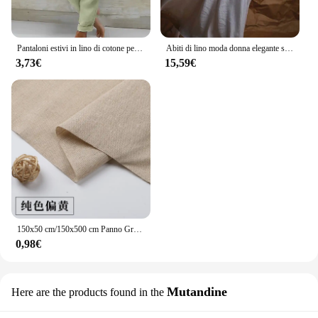
Pantaloni estivi in lino di cotone per donna Pantaloni casual elastici a vita alta Streetwear Abiti femminili solidi 2024 Pantaloni a matita larghi
Abiti di lino moda donna elegante semplice scollo a V profondo senza maniche in lino Flowy Maxi Dress abiti lunghi Casual Streetwear
3,73€
15,59€
150x50 cm/150x500 cm Panno Grezzo di Cotone Tessuto di Lino Greige Per Cucire Scrims Patchwork FAI DA TE Fatti A Mano Da Mezzo Metro TJ20577
0,98€
Mutandine
Here are the products found in the