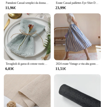
Pantaloni Casual semplici da donna pantaloni in cotone e lino tinta unita con coulisse pantaloni estivi sottili da donna elasticizzati in vita Chino
Estate Casual paillettes Eye Shirt Dress donna Fashiona Beach Style bottone allentato protezione solare cotone lino camicia Dress donna
11,96€
23,99€
Tovaglioli di garza di cotone rustico vintage da 6 pezzi con lino di stoffa retrò per la decorazione del tavolo da pranzo della festa nuziale
2024 estate Vintage a vita alta gonna a righe stile spiaggia a-line cotone lino gonna donna Casual elastico forza signore gonne
6,03€
11,51€