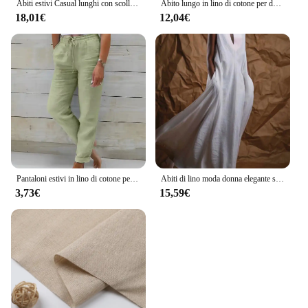
Abiti estivi Casual lunghi con scollo tondo solido senza maniche pieghettato per le donne 2024 vestiti larghi da donna in lino di cotone da donna C21
Abito lungo in lino di cotone per donna 2023 estate colore puro Casual camicia a maniche corte abito da spiaggia abbigliamento femminile Y2K Vestido Robe
18,01€
12,04€
Pantaloni estivi in lino di cotone per donna Pantaloni casual elastici a vita alta Streetwear Abiti femminili solidi 2024 Pantaloni a matita larghi
Abiti di lino moda donna elegante semplice scollo a V profondo senza maniche in lino Flowy Maxi Dress abiti lunghi Casual Streetwear
3,73€
15,59€