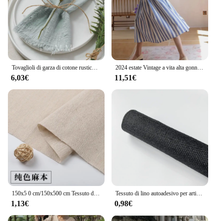
Tovaglioli di garza di cotone rustico vintage da 6 pezzi con lino di stoffa retrò per la decorazione del tavolo da pranzo della festa nuziale
2024 estate Vintage a vita alta gonna a righe stile spiaggia a-line cotone lino gonna donna Casual elastico forza signore gonne
6,03€
11,51€
150x5 0 cm/150x500 cm Tessuto di Lino di Cotone Greige Per Il Ricamo Pratica Tessuto Decorazione Panno Fatto A Mano FAI DA TE Cucito TJ20577
Tessuto di lino autoadesivo per artigianato fatto a mano fai da te confezione regalo gioielli cassetto fodera borsa parete ristrutturazione della casa panno decorativo
1,13€
0,98€