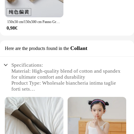
150x50 cm/150x500 cm Panno Grezzo di Cotone Tessuto di Lino Greige Per Cucire Scrims Patchwork FAI DA TE Fatti A Mano Da Mezzo Metro TJ20577
0,98€
Collant
Here are the products found in the
Specifications:
Material: High-quality blend of cotton and spandex
for ultimate comfort and durability
Product Type: Wholesale biancheria intima taglie
forti sets
Category: Intimate apparel designed for fuller
figures
Design and Style: Modern, sleek silhouettes with
supportive features
Usage and Purpose: Ideal for everyday wear,
offering both comfort and confidence
Typical Adaptive Scenario: Perfect for a variety of