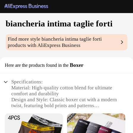
biancheria intima taglie forti
Find more style
biancheria intima taglie forti
products with AliExpress Business
Boxer
Here are the products found in the
Specifications:
Material: High-quality cotton blend for ultimate
comfort and durability
Design and Style: Classic boxer cut with a modern
twist, featuring bold prints and patterns
Usage and Purpose: Ideal for daily wear, offering
support and breathability
Typical Adaptive Scenario: Perfect for active
lifestyles, from sports to casual outings