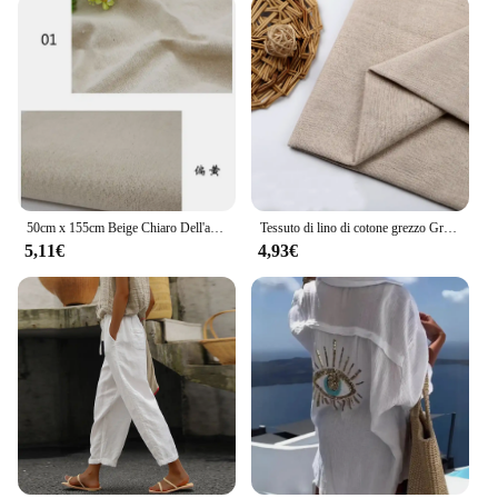
50cm x 155cm Beige Chiaro Dell'annata di Canapa di Lino di Colore Solido Tessuto Per Cucire Sacchetto di Immagazzinaggio E Coperture Per Cuscini Sfondo tessuto
Tessuto di lino di cotone grezzo Greige per cucire Scrims Patchwork fai da te fatto a mano da mezzo metro
5,11€
4,93€