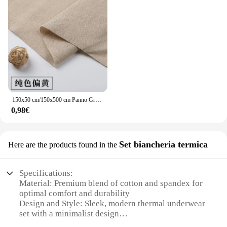
150x50 cm/150x500 cm Panno Grezzo di Cotone Tessuto di Lino Greige Per Cucire Scrims Patchwork FAI DA TE Fatti A Mano Da Mezzo Metro TJ20577
0,98€
Set biancheria termica
Here are the products found in the
Specifications:
Material: Premium blend of cotton and spandex for
optimal comfort and durability
Design and Style: Sleek, modern thermal underwear
set with a minimalist design
Usage and Purpose: Ideal for cold weather