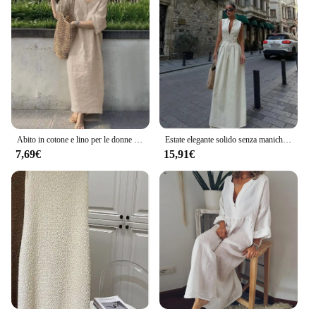
Abito in cotone e lino per le donne 2024 estate manica corta scollo a V tinta unita abito lungo allentato casual abbigliamento femminile elegante
Estate elegante solido senza maniche donna Maxi vestito moda scollo a v cerniera sottile cotone lino abiti 2024 Office Lady pendolarismo Robe
7,69€
15,91€