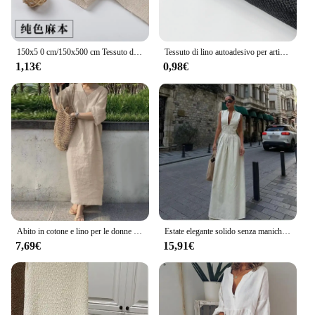
150x5 0 cm/150x500 cm Tessuto di Lino di Cotone Greige Per Il Ricamo Pratica Tessuto Decorazione Panno Fatto A Mano FAI DA TE Cucito TJ20577
Tessuto di lino autoadesivo per artigianato fatto a mano fai da te confezione regalo gioielli cassetto fodera borsa parete ristrutturazione della casa panno decorativo
1,13€
0,98€
Abito in cotone e lino per le donne 2024 estate manica corta scollo a V tinta unita abito lungo allentato casual abbigliamento femminile elegante
Estate elegante solido senza maniche donna Maxi vestito moda scollo a v cerniera sottile cotone lino abiti 2024 Office Lady pendolarismo Robe
7,69€
15,91€