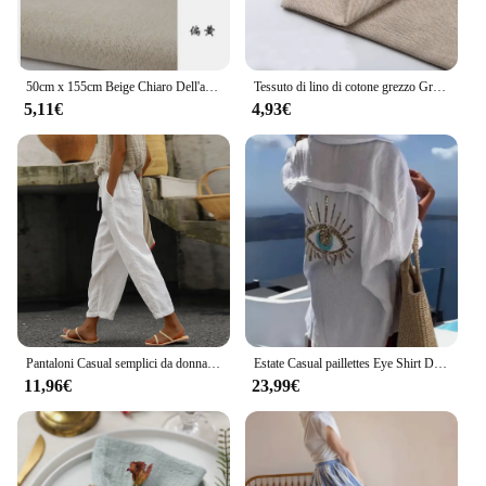
any scenario.
50cm x 155cm Beige Chiaro Dell'annata di Canapa di Lino di Colore Solido Tessuto Per Cucire Sacchetto di Immagazzinaggio E Coperture Per Cuscini Sfondo tessuto
Tessuto di lino di cotone grezzo Greige per cucire Scrims Patchwork fai da te fatto a mano da mezzo metro
5,11€
4,93€
Pantaloni Casual semplici da donna pantaloni in cotone e lino tinta unita con coulisse pantaloni estivi sottili da donna elasticizzati in vita Chino
Estate Casual paillettes Eye Shirt Dress donna Fashiona Beach Style bottone allentato protezione solare cotone lino camicia Dress donna
11,96€
23,99€