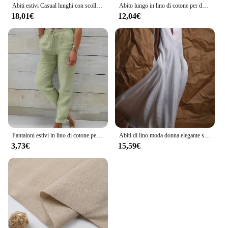
Abiti estivi Casual lunghi con scollo tondo solido senza maniche pieghettato per le donne 2024 vestiti larghi da donna in lino di cotone da donna C21
Abito lungo in lino di cotone per donna 2023 estate colore puro Casual camicia a maniche corte abito da spiaggia abbigliamento femminile Y2K Vestido Robe
18,01€
12,04€
Pantaloni estivi in lino di cotone per donna Pantaloni casual elastici a vita alta Streetwear Abiti femminili solidi 2024 Pantaloni a matita larghi
Abiti di lino moda donna elegante semplice scollo a V profondo senza maniche in lino Flowy Maxi Dress abiti lunghi Casual Streetwear
3,73€
15,59€