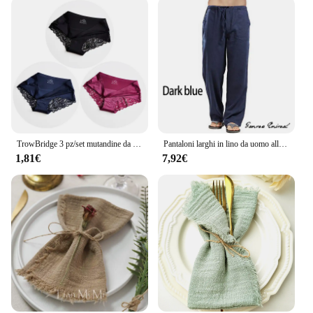
making them a reliable choice for both personal use
and as a wholesale product for vendors and
suppliers. The sets are not only durable but also
easy to care for, ensuring that they maintain their
shape and support over time. Their resilience and
performance make them an ideal choice for anyone
looking for a set that can keep up with their active
lifestyle.
TrowBridge 3 pz/set mutandine da donna squisita biancheria intima di pizzo Lingerie Sexy slip in raso di seta dolce di grandi dimensioni mutande morbide e accoglienti
Pantaloni larghi in lino da uomo alla moda Pantaloni coreani Sport oversize Streetwear Pantaloni da yoga primaverili maschili Abbigliamento casual da uomo Pantaloni sportivi
1,81€
7,92€