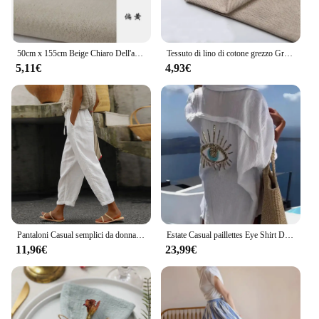
50cm x 155cm Beige Chiaro Dell'annata di Canapa di Lino di Colore Solido Tessuto Per Cucire Sacchetto di Immagazzinaggio E Coperture Per Cuscini Sfondo tessuto
Tessuto di lino di cotone grezzo Greige per cucire Scrims Patchwork fai da te fatto a mano da mezzo metro
5,11€
4,93€
Pantaloni Casual semplici da donna pantaloni in cotone e lino tinta unita con coulisse pantaloni estivi sottili da donna elasticizzati in vita Chino
Estate Casual paillettes Eye Shirt Dress donna Fashiona Beach Style bottone allentato protezione solare cotone lino camicia Dress donna
11,96€
23,99€