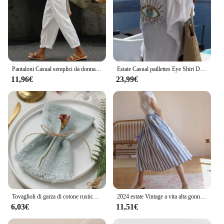
Pantaloni Casual semplici da donna pantaloni in cotone e lino tinta unita con coulisse pantaloni estivi sottili da donna elasticizzati in vita Chino
Estate Casual paillettes Eye Shirt Dress donna Fashiona Beach Style bottone allentato protezione solare cotone lino camicia Dress donna
11,96€
23,99€
Tovaglioli di garza di cotone rustico vintage da 6 pezzi con lino di stoffa retrò per la decorazione del tavolo da pranzo della festa nuziale
2024 estate Vintage a vita alta gonna a righe stile spiaggia a-line cotone lino gonna donna Casual elastico forza signore gonne
6,03€
11,51€