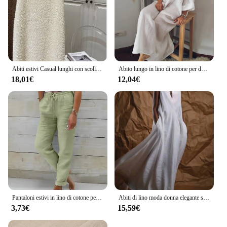
Abiti estivi Casual lunghi con scollo tondo solido senza maniche pieghettato per le donne 2024 vestiti larghi da donna in lino di cotone da donna C21
Abito lungo in lino di cotone per donna 2023 estate colore puro Casual camicia a maniche corte abito da spiaggia abbigliamento femminile Y2K Vestido Robe
18,01€
12,04€
Pantaloni estivi in lino di cotone per donna Pantaloni casual elastici a vita alta Streetwear Abiti femminili solidi 2024 Pantaloni a matita larghi
Abiti di lino moda donna elegante semplice scollo a V profondo senza maniche in lino Flowy Maxi Dress abiti lunghi Casual Streetwear
3,73€
15,59€