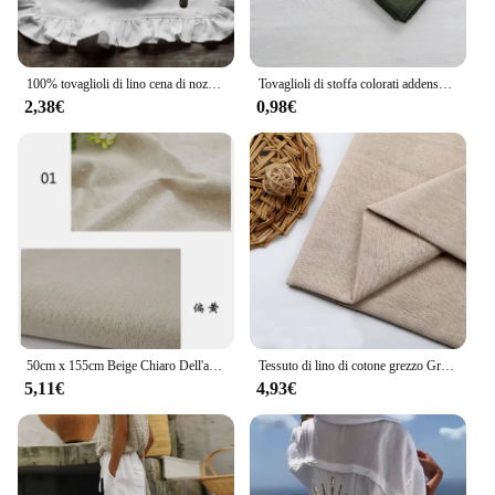
100% tovaglioli di lino cena di nozze tovagliette con balza in tinta unita bordo con volant tovagliolo da tavola classico personalizzato per la casa
Tovaglioli di stoffa colorati addensati in lino di cotone, tovaglietta in tessuto riutilizzabile, per la decorazione della tavola da portata del ristorante dell'hotel da cucina
2,38€
0,98€
50cm x 155cm Beige Chiaro Dell'annata di Canapa di Lino di Colore Solido Tessuto Per Cucire Sacchetto di Immagazzinaggio E Coperture Per Cuscini Sfondo tessuto
Tessuto di lino di cotone grezzo Greige per cucire Scrims Patchwork fai da te fatto a mano da mezzo metro
5,11€
4,93€