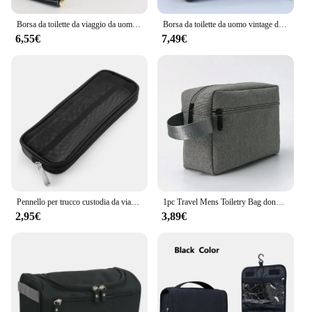
Borsa da toilette da viaggio da uomo borsa da toilette impermeabile da uomo borsa cosmetica in tela Casual con manico in pelle da uomo
Borsa da toilette da uomo vintage di lusso da viaggio necessaria per affari Custodie per cosmetici Borse da toilette per organizer da appendere per uomo
6,55€
7,49€
Pennello per trucco custodia da viaggio borsa da toilette cosmetica Organizer per uomo donna strumenti di bellezza Kit in rete accessori per la conservazione del lavaggio del sacchetto
1pc Travel Mens Toiletry Bag donna Cosmetic Necessaire Case impermeabile Ladies Makeup Bag Beauty Wash Pouch Handbag Organizer
2,95€
3,89€