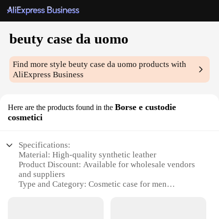
beuty case da uomo
Find more style
beuty case da uomo
products with
AliExpress Business
Borse e custodie
Here are the products found in the
cosmetici
Specifications:
Material: High-quality synthetic leather
Product Discount: Available for wholesale vendors
and suppliers
Type and Category: Cosmetic case for men
Design and Style: Sleek, modern design with a
masculine touch
Usage and Purpose: Ideal for organizing and