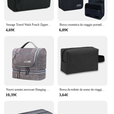
Storage Travel Wash Pouch Zipper Man Women borsa per il trucco impermeabile borsa per cosmetici Beauty Case Make Up Organizer kit di borse da toilette
Borsa cosmetica da viaggio portatile borsa da toilette impermeabile di grande capacità con gancio per appendere borsa da bagno per uomo e donna
4,69€
6,09€
Nuovi uomini necessari Hanging Make Up Bag Oxford Travel Organizer borse per cosmetici donne necessari Make Up Case Wash Toiletry Bag
Borsa da toilette da uomo da viaggio custodia da collo cosmetica da donna borsa da trucco impermeabile da donna borsa da lavaggio di bellezza borsa Organizer per borse accessorio
10,39€
3,64€