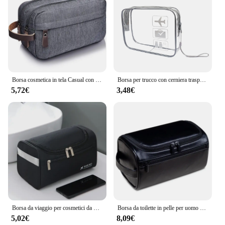
Borsa cosmetica in tela Casual con manico in pelle borsa da viaggio impermeabile da viaggio per uomo da barba da donna
Borsa per trucco con cerniera trasparente Scatola per organizer Uomo Donna Borsa per cosmetici trasparente da viaggio Borsa per il lavaggio da toilette impermeabile
5,72€
3,48€
Borsa da viaggio per cosmetici da viaggio da uomo borsa da toilette portatile da appendere custodia per cosmetici da trucco per il bagno
Borsa da toilette in pelle per uomo donna Dopp Kit borsa da toilette da appendere da uomo borsa da toilette da viaggio per viaggiare borsa cosmetica grande per T
5,02€
8,09€