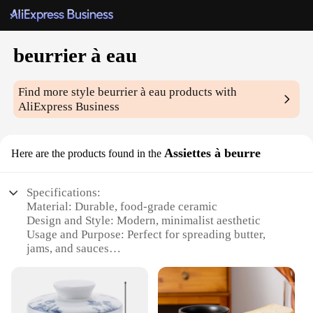
beurrier à eau
Find more style
beurrier à eau
products with
AliExpress Business
Assiettes à beurre
Here are the products found in the
Specifications:
Material: Durable, food-grade ceramic
Design and Style: Modern, minimalist aesthetic
Usage and Purpose: Perfect for spreading butter,
jams, and sauces
Performance and Property: Easy-to-clean, non-stick
surface
Parts and Accessories: Includes multiple butter
dishes for versatile use