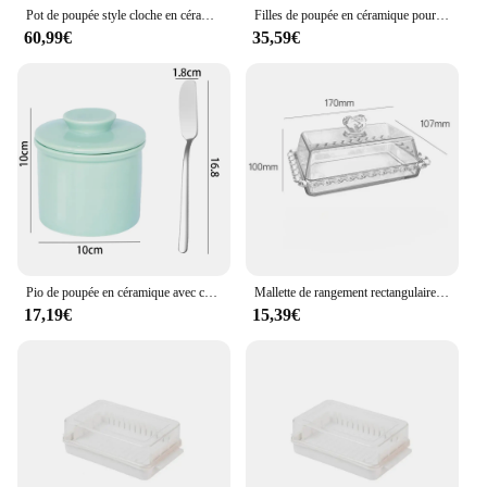
Pot de poupée style cloche en céramique, crock de poupée française pour comptoir avec couteau à la demande, plat de poupée avec couvercle
Filles de poupée en céramique pour restaurant, récipient scellé, boîte de rangement, boîte à fromage avec couteau, couvercle en bambou, trancheuse de poupée, plat, ustensiles de cuisine
60,99€
35,59€
Pio de poupée en céramique avec couvercle, gardien de poupée français à laisser sur le comptoir avec ligne d'eau, récipient pour la maison, britannique
Mallette de rangement rectangulaire en verre pour poupée, plat, fromage, garder au frais, boîte polyvalente, maison, cuisine, récipient alimentaire, évaluation
17,19€
15,39€