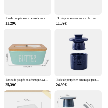
Pio de poupée avec couvercle couvert en émail, garde-manger avec plateau en bois de hêtre et couvercle en plastique pour le stockage hermétique de l'escalade de fromage, 1PC
Pio de poupée avec couvercle couvert en émail, garde-manger avec plateau en bois de hêtre et couvercle en plastique pour le stockage hermétique de l'escalade de fromage
11,29€
11,39€
Bancs de poupée en céramique avec couvercle, plats, boîtes, boîtes, plateaux à fromage, cuisine, plat avec couvertures
Boîte de poupée en céramique jaune, réservoir d'huile, plat à beurre, cylindrique, fromage, scellé avec de l'eau
25,39€
24,99€