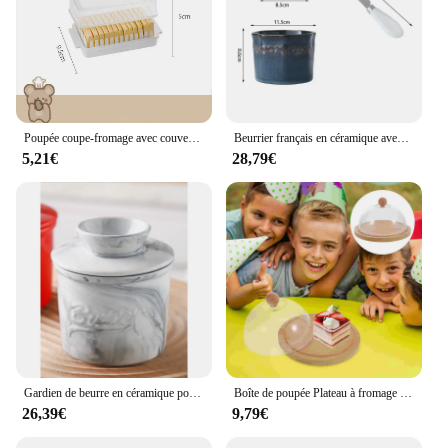
Poupée coupe-fromage avec couvercle, boîte de rangement, ménage, cuisine, cuisson, nourriture, réfrigérateur, récipient frais, outil de cuisson
Beurrier français en céramique avec couteau, pot à fromage frais en porcelaine avec ligne d'eau, accessoires de cuisine, organisateur de rangement
5,21€
28,79€
Gardien de beurre en céramique pour comptoir, organisateur de beurre français frais à tartiner avec ligne d'eau, récipient de stockage de fromage
Boîte de poupée Plateau à fromage avec couvercle Support à gâteau en verre, Escalier de service, pio à crème, Dessert Gâteau breton Chi
26,39€
9,79€