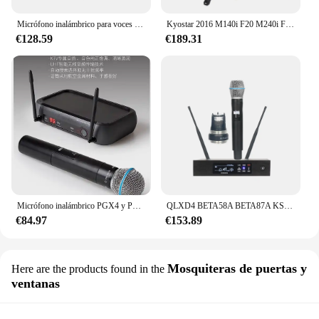
Micrófono inalámbrico para voces en vivo EW100G3 E835
Kyostar 2016 M140i F20 M240i F22 m340i F30 m440i F32 3.0L sistema frío del motor compatible con BMW B58 entrada de aire
€128.59
€189.31
Micrófono inalámbrico PGX4 y PGX24/BETA58A para micrófono inalámbrico
QLXD4 BETA58A BETA87A KSM9 uhf micrófono inalámbrico de karaoke de mano sistemas inalámbricos profesionales de metal
€84.97
€153.89
Mosquiteras de puertas y
Here are the products found in the
ventanas