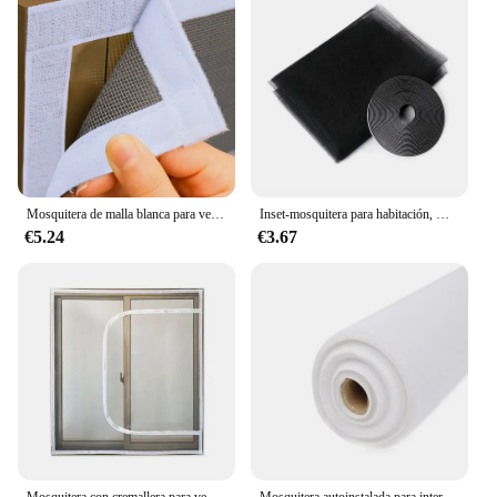
settings, from homes to offices, ensuring that
everyone can enjoy a pest-free environment. The
set's design allows for easy cleaning and
maintenance, making it a practical and sustainable
option for long-term use.
Mosquitera de malla blanca para ventana, mosquitera autoadhesiva para puerta, a prueba de insectos, para verano
Inset-mosquitera para habitación, mosquitera para ventana, cocina, puerta, interior, malla voladora, cortinas protectoras, pantalla adhesiva, 150x200cm
€5.24
€3.67
Mosquitera con cremallera para ventana, cortina de puerta, se puede personalizar, invisible, nuevo estilo
Mosquitera autoinstalada para interiores, mosquitera para ventana, puerta de pantalla magnética, mosquitera antimosquitos, malla para el hogar