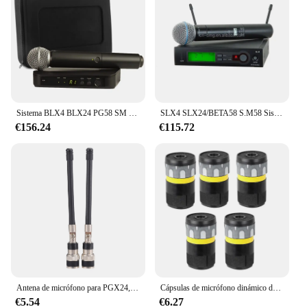
Sistema BLX4 BLX24 PG58 SM 58 BETA58 micrófono inalámbrico 2 canales UHF Kit Dual para puesta en escena de Karaoke shu
SLX4 SLX24/BETA58 S.M58 Sistema de micrófono inalámbrico UHF con auriculares de mano y micrófono Lavalier
€156.24
€115.72
Antena de micrófono para PGX24, SLX24, SLX4, PG58, SM58, BETA58, serie inalámbrica, 2 piezas, BNC, UHF
Cápsulas de micrófono dinámico de 5 piezas, núcleo de repuesto para micrófono con cable, BETA58 UC SLX 2 SLX4
€5.54
€6.27