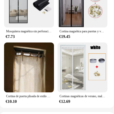
Mosquitera magnética sin perforaciones, cortinas de puerta antiinsectos, malla de cierre automático para puertas corredizas de Patio y balcón
Cortina magnética para puertas y ventanas, mosquitera con resorte magnético, 120x250cm
€7.73
€19.45
Cortina de puerta plisada de estilo nórdico para decoración del hogar, tela lisa de lino, pantalla de partición de puerta, accesorios decorativos
Cortinas magnéticas de verano, malla de pantalla en la puerta, mosquitera antimoscas, malla para puerta de insectos, tamaño de cierre automático, se puede personalizar
€10.10
€12.69