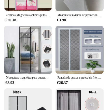
Cortinas Magnéticas antimosquitos para puerta, mosquitera con cierre magnético, pegatina para el hogar
Mosquitera invisible de protección del medio ambiente para puerta de casa y ventana, red antimosquitos para balcón, autoinstalada
€20.18
€3.98
Mosquitera magnética para puerta, cortinas antimosquitos, cierre automático para puerta de cocina, Verano
Pantalla de puerta a prueba de frío, impermeable, corte de puerta gruesa con puerta de pantalla magnética de cierre automático cálida de algodón en invierno para el hogar
€8.93
€26.37