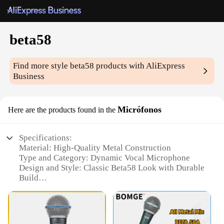
beta58
Find more style
beta58
products with AliExpress
Business
Micrófonos
Here are the products found in the
Specifications:
Material: High-Quality Metal Construction
Type and Category: Dynamic Vocal Microphone
Design and Style: Classic Beta58 Look with Durable
Build
Usage and Purpose: Ideal for Live Performances
and Studio Recordings
Typical Adaptive Scenario: Versatile for Stage,
Studio, and Broadcasting