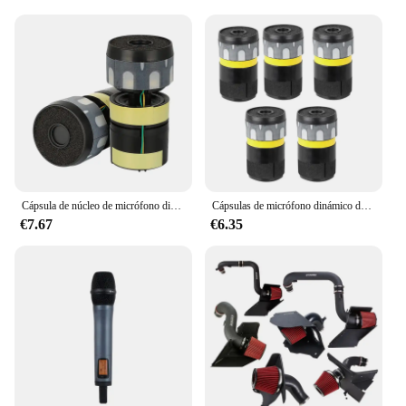
Cápsula de núcleo de micrófono dinámico para BETA58, reemplazo de cápsula de micrófono inalámbrico, 2 piezas
Cápsulas de micrófono dinámico de 5 piezas, núcleo de repuesto para micrófono con cable BETA58 2 SLX4
€7.67
€6.35