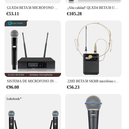
GLXD4 BETA58 MICRÓFONO INALÁMBRICO Dual profesional, sistema de karaoke para el hogar, actuaciones de escenario, UHF dinámico, 2 canales de mano
¡Alta calidad! QLXD4 BETA58 UHF sistema con micrófono inalámbrico profesional, actuaciones en escenario canto fiesta micrófono dinámico de mano
**Tailored for the Professional**
€53.11
€105.28
The beta58 microphone is not just a tool; it's an
investment in your audio quality. Its sets offer a
cost-effective way to equip your entire team or
studio with reliable microphones. The beta58 is
designed to enhance the audio experience for both
the performer and the audience, making it a
valuable addition to any audio setup. Whether
you're setting up for a concert, recording studio, or
any other audio-intensive scenario, the beta58 is the
microphone that professionals trust to deliver
superior sound quality.
SISTEMA DE MICRÓFONO INALÁMBRICO QLXD4 BETA58 BETA58A, micrófono de mano de metal de alta calidad, UHF, 1 canal, actuación en escenario de karaoke
220D BETA58 SKM8 micrófono inalámbrico Digital de diversidad verdadera sistema de rendimiento profesional micrófono sistema piloto Digital 500-820Mhz
€96.08
€56.23