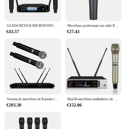
GLXD4 BETA58 MICRÓFONO INALÁMBRICO Dual profesional, sistema de karaoke para el hogar, actuaciones de escenario, UHF dinámico, 2 canales de mano
Micrófono profesional con cable BETA58A, micrófono dinámico supercardioide, micrófono Mike, Karaoke, actuaciones en vivo, escenario, calidad superior
€43.57
€27.43
Sistema de micrófono de Karaoke inalámbrico Digital, AD4D clásico, 2 canales, Sure Axint Beta58, escenario, actuación de música en vivo, supercardioide
Beta58-micrófono inalámbrico de mano SKM58True, 1 canal, 1 canal, profesional, para fiesta, actuación, boda, Iglesia
€203.30
€152.06