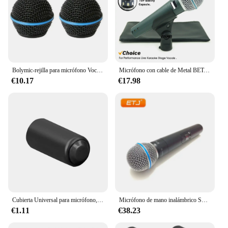
Bolymic-rejilla para micrófono Vocal, accesorio de color negro, malla RK265G, para Beta58A Shure SM58, SM58-LC
Micrófono con cable de Metal BETA58A, micrófono dinámico de mano profesional para actuaciones en vivo, Karaoke y canto, alta calidad
€10.17
€17.98
Cubierta Universal para micrófono, cubierta de batería para micrófono, piezas de repuesto para PGX2, SLX2, PG58, SM58, BETA58
Micrófono de mano inalámbrico SLX2 Beta58 UHF
€1.11
€38.23