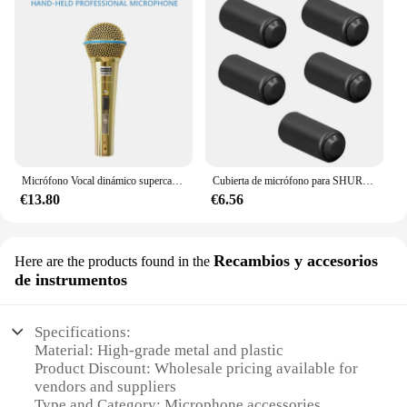
Micrófono Vocal dinámico supercardioide Beta58a, Beta 58a, Beta58, con cable, para Karaoke, mejor precio
Cubierta de micrófono para SHURE, cubierta de repuesto para micrófono inalámbrico, 5 piezas, PGX2/SLX2/PG58/SM58/BETA58
€13.80
€6.56
Recambios y accesorios
Here are the products found in the
de instrumentos
Specifications:
Material: High-grade metal and plastic
Product Discount: Wholesale pricing available for
vendors and suppliers
Type and Category: Microphone accessories