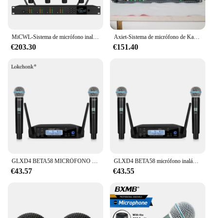
MiCWL-Sistema de micrófono inalámbrico Digital AD4Q, dispositivo BA58 de 4 canales, antiinterferencias, UHF, escenario, DJ, Karaoke, supercardio
Axiet-Sistema de micrófono de Karaoke inalámbrico AD4D Dual Beta58, B58, portátil, cardioide, escenario, música en vivo, rendimiento, nuevo
€203.30
€151.40
GLXD4 BETA58 MICRÓFONO INALÁMBRICO Dual profesional, sistema de karaoke para el hogar, actuaciones de escenario, UHF dinámico, 2 canales de mano
GLXD4 BETA58 micrófono inalámbrico Dual profesional Karaoke sistema doméstico actuaciones en escenario UHF dinámico 2 canales de mano
€43.57
€43.55