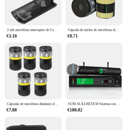
suppliers who want to offer their customers the best
in audio equipment. The beta58 is not just a
microphone; it's a statement of commitment to
quality and reliability, a testament to the enduring
legacy of beta58 microphones.
2 uds micrófono interruptor de Control inalámbrico cubierta de bisel Shell para PGX2 SLX2 BETA58 SM58 PG58 transmisor de mano, PGX2
Cápsula de núcleo de micrófono dinámico para BETA58, reemplazo de cápsula de micrófono inalámbrico, 2 piezas
€3.18
€8.71
Cápsulas de micrófono dinámico de 5 piezas, núcleo de repuesto para micrófono con cable, BETA58 UC SLX 2 SLX4
SUM-SLX4 BETA58 Sistema con micrófono UHF inalámbrico profesional para micrófono SLX24
€7.88
€188.82