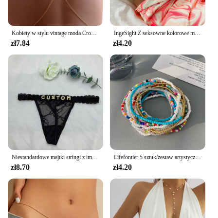
Kobiety w stylu vintage moda Crossover gwiazda uprząż Bikini ciało brzuch talia naszyjnik łańcuch biżuteria
IngeSight.Z seksowne kolorowe miedziane łańcuchy na brzuch do pasa Love serce Z kwiatkiem frsel Rhinestone kryształ kobiety biżuteria do ciała
zł7.84
zł4.20
Niestandardowe majtki stringi z imieniem DIY Rhinestone list stringi seksowna dostosowana bielizna stringi spersonalizowana biżuteria bikini prezent
Lifefontier 5 sztuk/zestaw artystyczne kolorowe ręcznie robione łańcuszki z koralikami dla kobiet nowa biżuteria na plażę
zł8.70
zł4.20