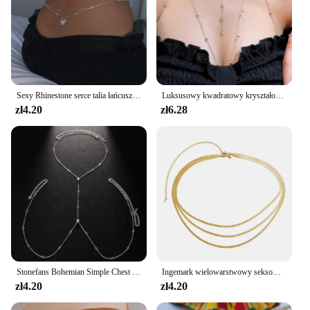
Sexy Rhinestone serce talia łańcuszek do spodni bikini biżuteria dla kobiet letnia plaża dwurzędowa kryształowa łańcuszek na brzuch akcesoria do ciała
Luksusowy kwadratowy kryształowy łańcuszek na klatkę piersiową dla kobiet Wielowarstwowe metalowe koraliki w kolorze srebrnym Cyrkon Łańcuszek na ciało Seksowna biżuteria plażowa Bikini Prezent
zł4.20
zł6.28
Stonefans Bohemian Simple Chest Chain Biżuteria Rhinestone Bra Bikini Summer Rhinestone Fashion Błyszczące akcesoria plażowe Odzież
Ingemark wielowarstwowy seksowny płaski wąż łańcuszek na talię pas ciążowy dla kobiet letnie bikini w kolorze złotym Rave biżuteria do ciała Y2K akcesoria
zł4.20
zł4.20