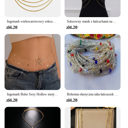
chain's versatility and timeless design make it a
perfect addition to any jewelry collection, whether
you're a seasoned collector or just starting out.
Ingemark wielowarstwowy seksowny płaski wąż łańcuszek na talię pas ciążowy dla kobiet letnie bikini w kolorze złotym Rave biżuteria do ciała Y2K akcesoria
Seksowny stanik z łańcuchami na klatkę piersiową łańcuszek do brzucha w talii dla kobiet i dziewcząt Cross damski kombinezon plażowy naszyjnik z łańcuszek biżuteryjną
zł4.20
zł4.20
Ingemark Boho Sexy Hollow motylkowy łańcuszek pas ciążowy dla kobiet letnie Bikini kryształowy frędzel wisiorek Link biżuteria do ciała prezent
Bohemia elastyczna talia łańcuszek na brzuch afrykański łańcuszek na brzuch łańcuszek na talię koraliki łańcuszek kobiety dziewczęta ciało lato biżuteria Boho akcesoria
zł4.20
zł4.20