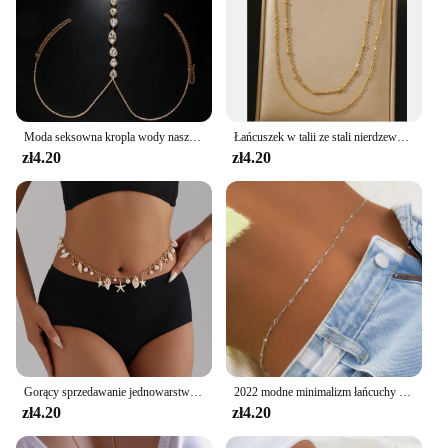
Moda seksowna kropla wody naszyjnik na klatkę piersiową dla kobiet luksusowy kryształ górski łańcuszek impreza talia akcesoria łańcuszki do biżuterii prezent
Łańcuszek w talii ze stali nierdzewnej Nowy prosty wielowarstwowy łańcuszek elegancki Elegancki łańcuszek w talii dla kobiet Biżuteria Prezent na imprezę Codzienne noszenie
zł4.20
zł4.20
Gorący sprzedawanie jednowarstwowy wisiorek z muszli rozgwiazdy drążony łańcuszek w talii ze stopu plaża łańcuszek do bikini
2022 modne minimalizm łańcuchy na brzuch do talii Sexy damski łańcuszek do ciała biżuteria Vintage połysk kryształowe akcesoria na wakacje na plaży
zł4.20
zł4.20