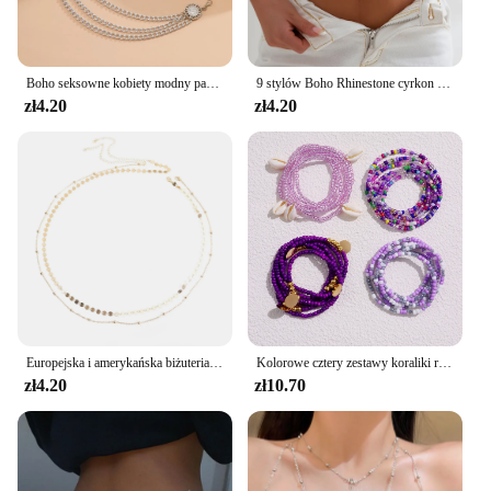
Boho seksowne kobiety modny pasek biodra wysoki stan złoty srebrny kolor wąskie metalowe łańcuszek masywne frędzle nowe
9 stylów Boho Rhinestone cyrkon gwiazda wisiorek z księżycem pas pas ciążowy łańcuszek kobiety letnie Bikini Y2K akcesoria biżuteria do ciała Rave
zł4.20
zł4.20
Europejska i amerykańska biżuteria transgraniczna, proste koraliki z cekinów, ręcznie robiony łańcuszek w talii ze stali nierdzewnej, kobiecy łańcuszek
Kolorowe cztery zestawy koraliki ryżowe elastyczne łańcuszki w talii dla kobiet artystyczna plaża styl 2023 moda biżuteria Ancessories
zł4.20
zł10.70