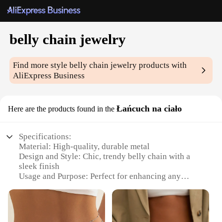
belly chain jewelry
Find more style
belly chain jewelry
products with
AliExpress Business
Łańcuch na ciało
Here are the products found in the
Specifications:
Material: High-quality, durable metal
Design and Style: Chic, trendy belly chain with a
sleek finish
Usage and Purpose: Perfect for enhancing any
outfit, from casual to formal
Typical Adaptive Scenario: Versatile for various
occasions, from beach outings to parties
Shape or Size or Weight or Quantity: Available in