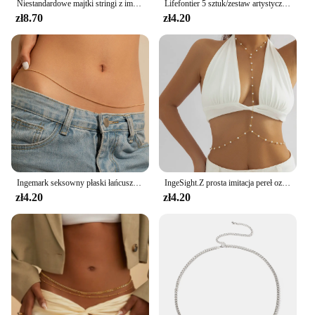
Niestandardowe majtki stringi z imieniem DIY Rhinestone list stringi seksowna dostosowana bielizna stringi spersonalizowana biżuteria bikini prezent
Lifefontier 5 sztuk/zestaw artystyczne kolorowe ręcznie robione łańcuszki z koralikami dla kobiet nowa biżuteria na plażę
zł8.70
zł4.20
Ingemark seksowny płaski łańcuszek wężowy pas brzuszny dla kobiet letnie bikini na plażę prosty łańcuszek festiwal biżuteria akcesoria
IngeSight.Z prosta imitacja pereł ozdobiony paciorkami krzyż Bikini łańcuchy na klatkę piersiową kobiety Sexy lato plaża talia łańcuchy brzucha biżuteria do ciała
zł4.20
zł4.20