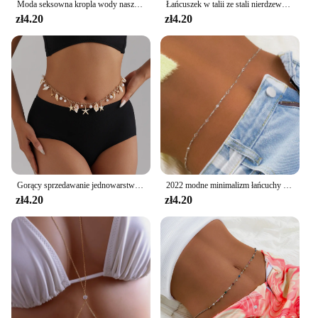
Moda seksowna kropla wody naszyjnik na klatkę piersiową dla kobiet luksusowy kryształ górski łańcuszek impreza talia akcesoria łańcuszki do biżuterii prezent
Łańcuszek w talii ze stali nierdzewnej Nowy prosty wielowarstwowy łańcuszek elegancki Elegancki łańcuszek w talii dla kobiet Biżuteria Prezent na imprezę Codzienne noszenie
zł4.20
zł4.20
Gorący sprzedawanie jednowarstwowy wisiorek z muszli rozgwiazdy drążony łańcuszek w talii ze stopu plaża łańcuszek do bikini
2022 modne minimalizm łańcuchy na brzuch do talii Sexy damski łańcuszek do ciała biżuteria Vintage połysk kryształowe akcesoria na wakacje na plaży
zł4.20
zł4.20