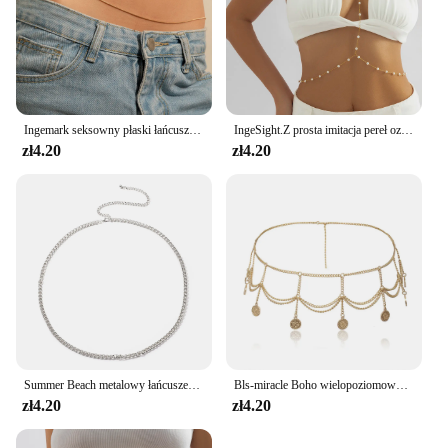
Ingemark seksowny płaski łańcuszek wężowy pas brzuszny dla kobiet letnie bikini na plażę prosty łańcuszek festiwal biżuteria akcesoria
IngeSight.Z prosta imitacja pereł ozdobiony paciorkami krzyż Bikini łańcuchy na klatkę piersiową kobiety Sexy lato plaża talia łańcuchy brzucha biżuteria do ciała
zł4.20
zł4.20
Summer Beach metalowy łańcuszek w talii łańcuszek na akcesoria dla kobiet seksowne Bikini biżuteria do ciała brzuch w talii łańcuchy pas biodrowy prezent
Bls-miracle Boho wielopoziomowy złoty kolor monety wisiorek łańcuch talii dla kobiet moda biżuteria pas ciało łańcuchy Party prezent biżuteria
zł4.20
zł4.20