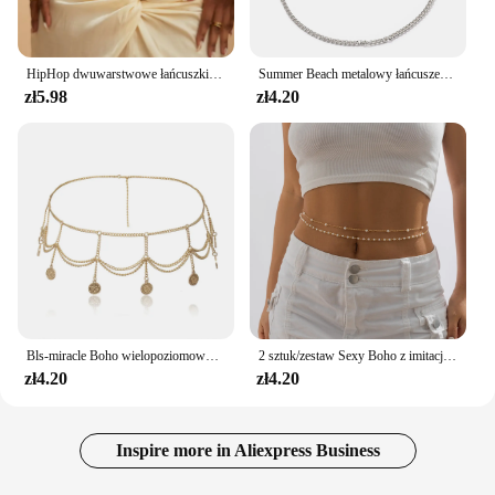
HipHop dwuwarstwowe łańcuszki na brzuch dla kobiet złoty kolor srebrny metalowe bikini na plażę talia łańcuszek biżuteria wszechstronne akcesoria
Summer Beach metalowy łańcuszek w talii łańcuszek na akcesoria dla kobiet seksowne Bikini biżuteria do ciała brzuch w talii łańcuchy pas biodrowy prezent
zł5.98
zł4.20
Bls-miracle Boho wielopoziomowy złoty kolor monety wisiorek łańcuch talii dla kobiet moda biżuteria pas ciało łańcuchy Party prezent biżuteria
2 sztuk/zestaw Sexy Boho z imitacją perły brzuch łańcuch dla kobiet letnie Bikini dwuwarstwowy pasek biżuteria do ciała akcesoria świąteczne
zł4.20
zł4.20
Inspire more in Aliexpress Business