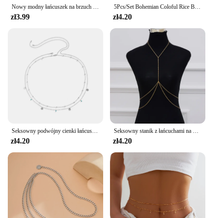
Nowy modny łańcuszek na brzuch prosty seksowny metalowy łańcuszek w talii damska letnia biżuteria plażowa
5Pcs/Set Bohemian Coloful Rice Bead Waist Chain dla kobiet Sexy Bikini Wielowarstwowy cienki pasek Łańcuch na brzuch Letnia plaża Biżuteria do ciała
zł3.99
zł4.20
Seksowny podwójny cienki łańcuszek damski łańcuszek w talii uroczy motyl łańcuszek na brzuch ze stali nierdzewnej letnie bikini na plażę biżuteria do ciała
Seksowny stanik z łańcuchami na klatkę piersiową łańcuszek do brzucha w talii dla kobiet i dziewcząt Cross damski kombinezon plażowy naszyjnik z łańcuszek biżuteryjną
zł4.20
zł4.20