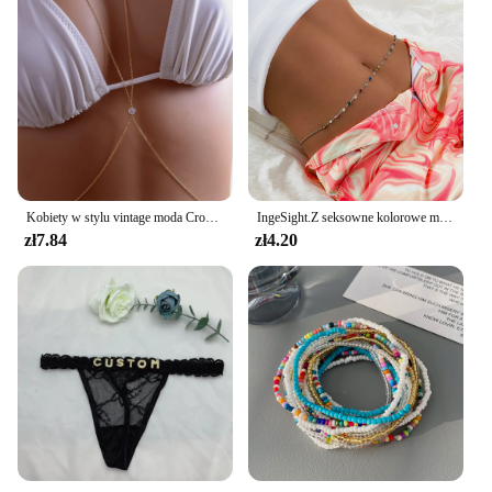
Kobiety w stylu vintage moda Crossover gwiazda uprząż Bikini ciało brzuch talia naszyjnik łańcuch biżuteria
IngeSight.Z seksowne kolorowe miedziane łańcuchy na brzuch do pasa Love serce Z kwiatkiem frsel Rhinestone kryształ kobiety biżuteria do ciała
zł7.84
zł4.20