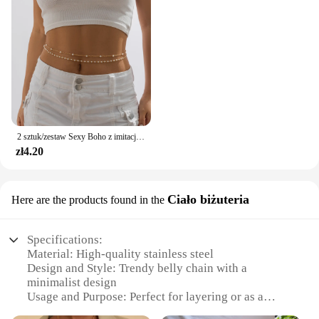
2 sztuk/zestaw Sexy Boho z imitacją perły brzuch łańcuch dla kobiet letnie Bikini dwuwarstwowy pasek biżuteria do ciała akcesoria świąteczne
zł4.20
Ciało biżuteria
Here are the products found in the
Specifications:
Material: High-quality stainless steel
Design and Style: Trendy belly chain with a
minimalist design
Usage and Purpose: Perfect for layering or as a
standalone statement piece