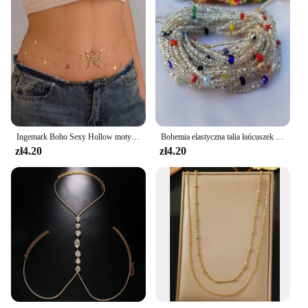
Ingemark Boho Sexy Hollow motylkowy łańcuszek pas ciążowy dla kobiet letnie Bikini kryształowy frędzel wisiorek Link biżuteria do ciała prezent
Bohemia elastyczna talia łańcuszek na brzuch afrykański łańcuszek na brzuch łańcuszek na talię koraliki łańcuszek kobiety dziewczęta ciało lato biżuteria Boho akcesoria
zł4.20
zł4.20