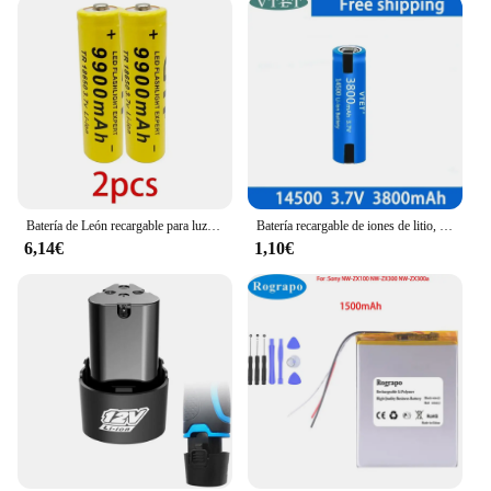
Batería de León recargable para luz de flash Led, 100%, 18650 V, 3,7 mAh, 9900, venta al por mayor + carga USB, novedad de 18650
Batería recargable de iones de litio, Pila de 14500 V, AA, 3,7 mah, con soldadura, para cepillo de dientes eléctrico, maquinilla de afeitar, barbero, novedad, 3800
6,14€
1,10€