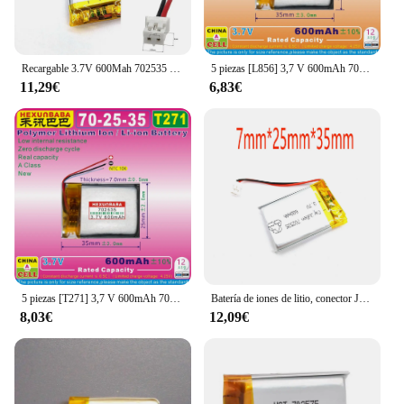
Recargable 3.7V 600Mah 702535 Batería de iones de polímero de litio para tableta, GPS, juguetes eléctricos de energía móvil, MP3, reloj inteligente MP805 DVD
5 piezas [L856] 3,7 V 600mAh 702535 batería de iones de litio de polímero para auriculares, reloj inteligente, altavoz, auriculares TWS
11,29€
6,83€
5 piezas [T271] 3,7 V 600mAh 702535 NTC 10K batería de iones de litio de polímero para auriculares, reloj inteligente, altavoz, auriculares TWS
Batería de iones de litio, conector JST de 3,7mm, 2/5/10/20 piezas, 600 V, 702535 mAh, 2,0
8,03€
12,09€