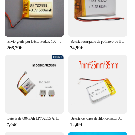
Envío gratis por DHL, Fedex, 100 unids/lote, 3,7 V, 702535, 072535, batería de iones de litio de polímero para máquina pos, baterías de teléfono
Batería recargable de polímero de litio, 100/200, 702535 V, 3,7 mAh, 600, 50/072535 unidades, venta al por mayor
266,39€
74,99€
Batería de 800mAh LP702535 AHB702535, conector de 702535 ZH1.5-3P para ratón de juego, auriculares GPS, reloj inteligente
Batería de iones de litio, conector JST de 3,7mm, 2/5/10/20 piezas, 600 V, 702535 mAh, 2,0
7,04€
12,09€