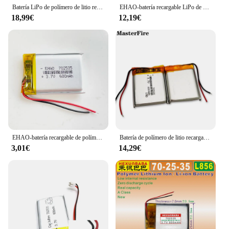
Batería LiPo de polímero de litio recargable para Mp3, GPS, Bluetooth, Ebooks, cámara, 10 piezas, 702535, 3,7 V, 600mAh
EHAO-batería recargable LiPo de polímero de litio, 5 piezas, 702535, 3,7 V, 600mAh, para Mp3, GPS, bluetooth, ebooks, Banco de energía, cámara
18,99€
12,19€
EHAO-batería recargable de polímero de litio para reloj inteligente, dispositivo LiPo para Mp3, GPS, bolígrafo de grabación, auriculares, Bluetooth, 702535, 3,7 V, 600mAh
Batería de polímero de litio recargable para reloj inteligente, 2 piezas, 3,7 V, 600mah, 702535 para auriculares Bluetooth, juguete eléctrico, baterías de luz LED
3,01€
14,29€