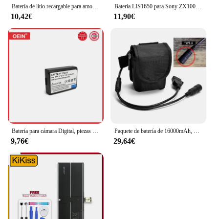
Batería de litio recargable para amoladora angular Makita, taladro eléctrico, destornillador eléctrico, enchufe europeo/estadounidense, 12V, 1500mAh
Batería LIS1650 para Sony ZX100 ZX300, nueva batería de 1500mAh para REPRODUCTOR DE NW-ZX100, NW-ZX300
10,42€
11,90€
Batería para cámara Digital, piezas LPE10 LP E10 para Canon EOS 1100D 1200D 1300D 2000D 4000D Rebel T3 T5 T6 KISS X50 X70, 4 LP-E10
Paquete de batería de 16000mAh, 8,4 V, 18650, 6x18650, iones de litio para linterna de bicicleta, accesorios para faros
9,76€
29,64€