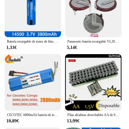
Batería recargable de iones de litio, Pila de 14500 V, AA, 3,7 mah, con soldadura, para cepillo de dientes eléctrico, maquinilla de afeitar, barbero, novedad, 3800
Panasonic-batería recargable VL2020 2020 Original, patas de batería de litio, 90 grados, 105 grados, 180 grados, llave de coche para BMW mini
1,33€
5,14€
CECOTEC 6800mAh batería de iones de litio para CONGA 3090 3091 3092 1690 1890 2090 accesorios de repuesto de Robot aspirador 14,4 voltios
Pilas alcalinas desechables AA de 60 piezas, 1,5 V, para linterna, juguete, reproductor MP3, ratón inalámbrico, teclado, afeitadora, batería de repuesto
10,89€
13,99€