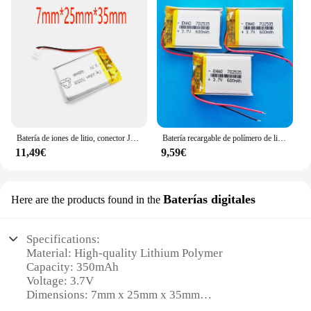
Batería de iones de litio, conector JST de 3,7mm, 2/5/10/20 piezas, 600 V, 702535 mAh, 2,0
Batería recargable de polímero de litio lipo para MP3, 3,7 V, 600mAh, 702535, GPS, DVD, grabadora, auriculares, cámara de e-book, 3 piezas
11,49€
9,59€
Baterías digitales
Here are the products found in the
Specifications:
Material: High-quality Lithium Polymer
Capacity: 350mAh
Voltage: 3.7V
Dimensions: 7mm x 25mm x 35mm
Compatibility: Wide range of electronic devices