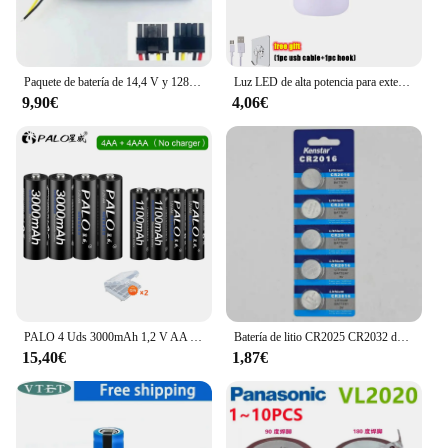
Paquete de batería de 14,4 V y 12800mAh para Robot aspirador, accesorios para CECOTEC CONGA 100%, 3090, 3091, 3092, 1690, 1890, 2090, 2290
Luz LED de alta potencia para exteriores, lámpara de emergencia de carga de 1/2/5/8 piezas, linternas portátiles para barbacoa, Camping, Bombilla de búsqueda
9,90€
4,06€
PALO 4 Uds 3000mAh 1,2 V AA baterías recargables + 4 Uds 1100mAh 1,2 V AAA batería NI-MH AA AAA batería recargable para cámara de juguete
Batería de litio CR2025 CR2032 de alta capacidad, pila de botón de moneda de 3V, de larga duración, para juguete con luz LED, envío directo
15,40€
1,87€