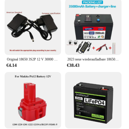
Original 18650 3S2P 12 V 30000 mah DC 12,6 V 30 Ah Wiederaufladbare Li-Ion Akku CCTV Kamera Monitor Ersatz Akku + Ladegerät
2023 neue wiederaufladbare 18650 Lithium-Batterie 12 V 120 Ah tragbare Batterie eingebaute 5 V 2,1 A USB Android Apple Port 12,6 V 3 A Ladegerät
€4.14
€38.43