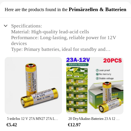
Primärzellen & Batterien
Here are the products found in the
Specifications:
Material: High-quality lead-acid cells
Performance: Long-lasting, reliable power for 12V
devices
Type: Primary batteries, ideal for standby and
emergency use
Category: Wholesale batteries for various
applications
Design: Compact and lightweight for easy handling
Quantity: Available in sets for bulk purchases
Features:
**Durable and Efficient Power**
The batterien 12v offered by our wholesale vendors
are designed to provide a consistent and reliable
power source for a variety of devices. These
5 teile/los 12 V 27A MN27 27A L828 A27 Super Alkaline batterie Für Türklingel Fernbedienung Taschenlampe Etc
20 DryAlkaline-Batterien 23 A 12 V, geeignet für Türklingeln, Autoalarme, Walkmans23GA A23S E23A EL12 MN21 MS21 V23GA L1028 GP23A LRV08
primary cells are made from high-quality lead-acid
€5.42
€12.97
materials, ensuring durability and longevity.