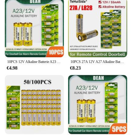
10PCS 12V Alkaline Batterie A23 23A 23GA A23S E23A EL12 MN21 MS21 V23GA L1028 GP23A LRV08 Für Fernbedienung türklingel Trockenen Zelle
10PCS 27A 12V A27 Alkaline Batterie für Auto Alarm Fernbedienung Türklingel Walkman Trockenen Zelle G27A MN27 MS27 GP27A L828 V27GA R27A
€4.98
€8.23