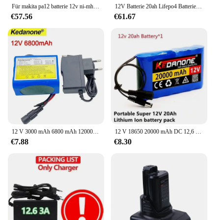
Für makita pa12 batterie 12v ni-mh 3000mah 192681 1233sa/b1235 200-5 schnur lose werkzeuge ersatz batterie
12V Batterie 20ah Lifepo4 Batterie Lithium Eisen Phosphat 12V Lifepo4 wiederauf ladbare Batterie für Kinder Roller Boot Motor steuerfrei
€57.56
€61.67
12 V 3000 mAh 6800 mAh 12000 mAh 20000 mAh 18650 Akku wiederaufladbarer Lithium-Akku mit 12,6 V Ladegerät + BMS-Schutzplatine
12 V 18650 20000 mAh DC 12,6 V 20 Ah Li-Ion-Akku mit EU-Stecker 12,6 V Ladegerät und 1 A DC-Bus-Header-Kabel
€7.88
€8.30