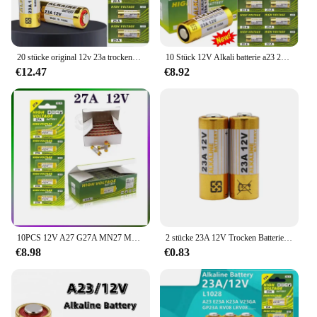
20 stücke original 12v 23a trockene Alkali batterie für Türklingel, Auto alarm, Walkman 23ga a23s e23a el12 mn21 ms21 v23ga l1028 gp23a lrv08
10 Stück 12V Alkali batterie a23 23a e23a el12 mn21 ms21 23ga a23s v23ga l1028 gp23a lrv08 geeignet für fern gesteuertes Spielzeug
€12.47
€8.92
10PCS 12V A27 G27A MN27 MS27 L828 27A Alkaline Batterie Spielzeug Türklingel Alarm Fernbedienung V27GA ALK27A A27BP K27A Trocken batterie
2 stücke 23A 12V Trocken Batterie L1028 A23 A-23 RV08 MN21 Alkaline Elektronische Batterie für Türklingel Auto Alarm Walkman auto Fernbedienung
€8.98
€0.83