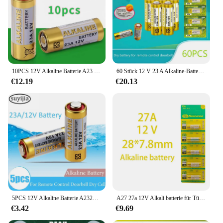
10PCS 12V Alkaline Batterie A23 23A 23GA A23S E23A EL12 MN21 MS21 V23GA L1028 GP23A LRV08 für Fernbedienung türklingel Leichter
60 Stück 12 V 23 A Alkaline-Batterien A23 23GA A23S E23A EL12 MS21 V23GA L1028 GP23A LRV08 Trockenbatterie für Fernbedienung Türklingel
€12.19
€20.13
5PCS 12V Alkaline Batterie A2323A 23GA A23S E23A EL12 MN21 MS21 V23GA L1028 GP23A LRV08 geeignet für Fernbedienung Türklingel Spielzeug
A27 27a 12V Alkali batterie für Türklingel alarm Fernbedienung g27a mn27 ms27 gp27a vr27 l828 v27ga alk27a a27bp Trocken zellen
€3.42
€9.69