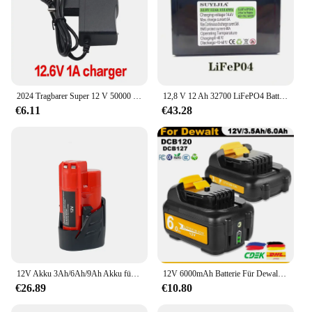
2024 Tragbarer Super 12 V 50000 mAh wiederaufladbarer Lithium-Ionen-Akku, Kapazität DC 12,6 V, 30 Ah, CCTV-Kamera-Monitor + Ladegerät
12,8 V 12 Ah 32700 LiFePO4 Batterie Motorrad Fahrrad Batterie BMS 12 V Lithiumphosphat Roller Solar Batterie
€6.11
€43.28
12V Akku 3Ah/6Ah/9Ah Akku für Milwaukee M12 XC Akku-Werkzeuge 48-11-2401 48-11-2402 48-11-2411 MIL-12A-LI
12V 6000mAh Batterie Für Dewalt Akku DCB120 DCB127 DCB121 DCB119 DCR020-GB DCF815D2 Power Werkzeug Batterie Für Dewalt
€26.89
€10.80