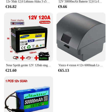
12v 50ah 12,6 Lithium-Akku 3 s5p Akku mit bms V Ladegerät zum Angeln Fahrrad Batterie mit großer Kapazität
12V 50000mAh Batterie 12,6 Li-Ion 50ah wiederauf ladbare Batterien mit BMS Lithium-Akkus Schutz platine V Ladegerät
€16.82
€9.66
Neue Sprüh geräte 12V 120ah eingebauter Hochs trom 30a bms 12,6 Lithium-Akku für Elektro fahrzeug batterie V Ladegerät
Visico 4 vision 4 12v 6000mah Li-Ionen-Akku wiederauf ladbarer Flash-Ersatz akku mit hoher Kapazität Lithium-Ionen-Foto zubehör
€21.60
€65.13