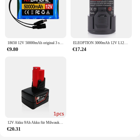
18650 12V 50000mAh original 3 s2p Lithium-Ionen-Akku DC 12,6 V 50ah wiederauf ladbarer CCTV, Kamera monitor Ersatz Akku Ladegerät
ELEOPTION 3000mAh 12V L1215 Wiederaufladbare Li-Lon Batterie Für AEG Ridgid L1215 BS12C,BS12C2,BSS12C L1215P L1215R
€9.80
€17.24
12V Akku 9Ah Akku für Milwaukee M12 XC Akku-Werkzeuge 48-11-2402 48-11-2411 48-11-2401 MIL-12A-LI
€20.31