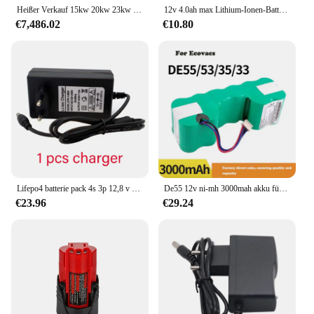
Heißer Verkauf 15kw 20kw 23kw 30kw 46kw LiFePo4 Batterie 12V 24V 48V 51,2V Batterien Power Bank Solar Energie Lagerung
12v 4.0ah max Lithium-Ionen-Batterie Ersatz für Dewalt dcb120 dcb123 dcb122 dcb127 dcb124 dcb121 wiederauf ladbare Batterien
€7,486.02
€10.80
Lifepo4 batterie pack 4s 3p 12,8 v 15ah 40a 100a ausgewogen bms für elektrische boot und unterbrechung freie netzteil 12v
De55 12v ni-mh 3000mah akku für ecovacs deebot de5g dm88 roboter staubsauger batterie teile zubehör
€23.96
€29.24