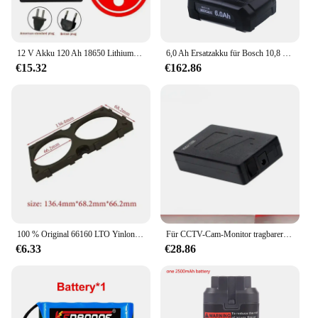
12 V Akku 120 Ah 18650 Lithium-Akku, wiederaufladbarer Akku für Solarenergie, Elektrofahrzeug-Akku + 12,6 V 3 A Ladegerät
6,0 Ah Ersatzakku für Bosch 10,8 V/12 V, kompatibel mit BAT411/BAT411A/BAT412/BAT412A/BAT413/BAT413A/BAT414 D-70745 2607
€15.32
€162.86
100 % Original 66160 LTO Yinlong Lithium-Titanat-Batterie, 2,3 V, 40 Ah, 10 C Entladung, DIY 12 V, 24 V, niedrigtemperaturbeständige Batterie
Für CCTV-Cam-Monitor tragbarer wiederauf ladbarer Lithium-Ionen-Akku mit Super kapazität DC 12V 6800mAh EU/US-Stecker
€6.33
€28.86