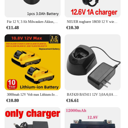
Für 12 V, 3 Ah Milwaukee-Akkus, kompatibel mit Milwaukee M12 XC 48-11-2410 48-11-2420 48-11-2411, 12 V kabelloser Werkzeugakku
NEUER tragbarer 18650 12 V wiederaufladbarer Akku 15000 mAh Lithium-Ionen-Akku, Kapazität DC 12,6 V 15 Ah, CCTV-Kamera-Monitor + Ladung
€11.48
€10.30
3000mah 12V Volt max Lithium-Ionen-Batterie Ersatz für Dewalt dcb120 dcb123 dcb122 dcb127 dcb124 dcb121 wiederauf ladbare Batterien
BAT420 BAT411 12V 3,0A/6,0A für Bosch Li-Ion Ersatz Akku für Bosch 12V BAT413 BAT414 10,8V Akku Schnurlose Elektrowerkzeuge
€10.80
€16.61