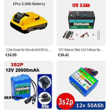
2.2ah Ersatz für Dewalt dcb120 Lithium-Ionen-Batterien 12v 3ah Batterie dcb123 dcb125 dcb124 dcb122 dcd710 Elektro werkzeug batterie
12V Batterie 50ah 12,6 Lithium Batterie pack wiederauf ladbare Batterie für Solarenergie Elektro fahrzeug Batterie 2. 7 v3a Ladegerät
€16.99
€30.41