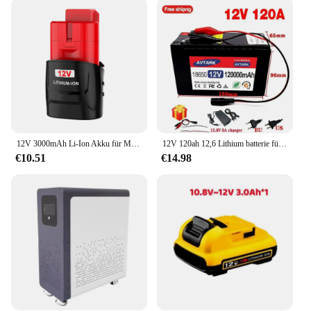
cost-effective, ensuring you can offer competitive
prices to your customers while maintaining quality.
The sets available for sale are perfect for those
looking to stock up on dependable power solutions,
whether for personal or professional use. With their
long-lasting performance and reliable power output,
these batteries are an investment that keeps on
giving.
12V 3000mAh Li-Ion Akku für Milwaukee M12 48-11-2411 48-11-2420 48-11-2401 48-11-2402 48-11-2401 12-Volt M12 Akku-Werkzeuge
12V 120ah 12,6 Lithium batterie für Solarmodule 30a eingebautes Hochstrom-BMS-Elektro fahrzeug batterie V Ladegerät
€10.51
€14.98