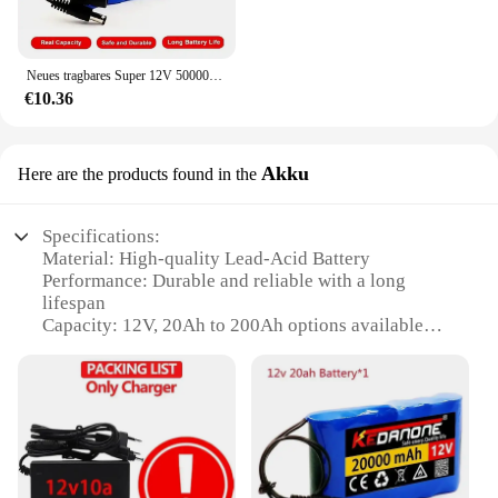
Neues tragbares Super 12V 50000mAh wiederauf lad bares Lithium-Ionen-Akku Kapazität DC 12,6 V 30ah CCTV Cam Monitor Ladegerät
€10.36
Akku
Here are the products found in the
Specifications:
Material: High-quality Lead-Acid Battery
Performance: Durable and reliable with a long
lifespan
Capacity: 12V, 20Ah to 200Ah options available
Design: Compact and lightweight for easy handling
Usage: Ideal for various applications including
power tools, UPS systems, and emergency backup
Safety: Built-in safety features to prevent
overcharging and overheating
Features: