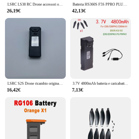
LSRC LS38 RC Drone accessori originali parti di ricambio per batteria al litio 7.4V 2000mAh
Batteria HS360S F5S PPRO PLUS RC Drone 7.4V 2000mAh batteria LiPo F5S + parti Quadcopter RC
26,19€
42,13€
LSRC S2S Drone ricambio originale elica batteria 3.7V 2000mAh parte LS-S2S Kit di accessori Dron
3.7V 4800mAh batteria e caricabatterie RC Drone accessorio per E88 E88PRO E99 E99Pro Ls-E525 E525PRO Mini Uav Drone combinazione di batterie
16,42€
7,13€