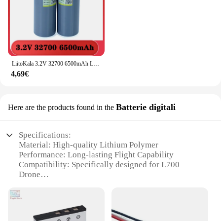
LiitoKala 3.2V 32700 6500mAh LiFePO4 Batteria 35A Scarica continua Massimo 55A Batteria ad alta potenza + Fogli di nichel fai-da-te
4,69€
Batterie digitali
Here are the products found in the
Specifications:
Material: High-quality Lithium Polymer
Performance: Long-lasting Flight Capability
Compatibility: Specifically designed for L700
Drone
Capacity: Large 700mAh Battery
Weight: Lightweight for optimal drone performance
Size: Compact for easy handling and storage