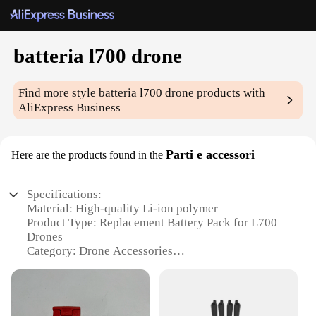
batteria l700 drone
Find more style
batteria l700 drone
products with
AliExpress Business
Parti e accessori
Here are the products found in the
Specifications:
Material: High-quality Li-ion polymer
Product Type: Replacement Battery Pack for L700
Drones
Category: Drone Accessories
Design: Sleek and ergonomic, designed for easy
installation
Performance: Long-lasting and reliable power for
extended flight times