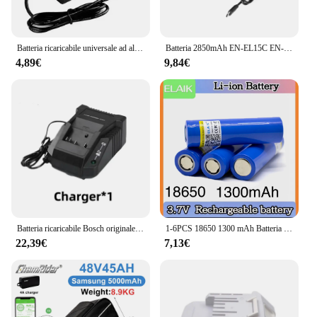
Batteria ricaricabile universale ad alta capacità 16,8 V 13000 mAh per utensili elettrici Trapano elettrico Cacciavite elettrico Batteria agli ioni di litio
Batteria 2850mAh EN-EL15C EN-EL15 con caricabatterie a 2 canali per Nikon Z5,Z6,Z6 II,Z7,Z7II ,Z8,D600 D610 D600E D800 D810 D800E
4,89€
9,84€
Batteria ricaricabile Bosch originale 18V 8.0Ah 100%, adatta per batteria di alimentazione 5C ad alta potenza tool BAT609 BAT618 GBA18V80 21700
1-6PCS 18650 1300 mAh Batteria al litio Batteria ricaricabile da 3,7 V Vendite del produttore di batterie
22,39€
7,13€