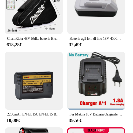
ChamRider 48V Ebike batteria Bluetooth Smart BMS 21700 Cell 52V triangolo 45AH enorme capacità 1500W 2000W Super potente Bafang
Batteria agli ioni di litio 18V 4500mAh per batterie di ricambio Makita BL1813G BL1811G BL1815G HP457D DF457D 196366-5 utensili elettrici
618,28€
32,49€
2280mAh EN-EL15C EN-EL15 Batteria/LED USB Doppio Caricatore per Nikon Z5,Z6,Z6 II,Z7,Z7II D600 D610 D600E D800 D810 D800E D810
Per Makita 18V Batteria Originale 6Ah BL1850B Li-Ion Batteria di Ricambio BL1850 BL1860B BL1860 BL1840B BL1830B BL1830 LXT-400 RU
10,08€
39,56€