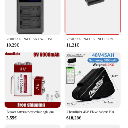
2800mAh EN-EL15A EN-EL15C EL15 EN EL15 batteria + caricabatterie LED per Nikon D500, D610, D750, D800, D810, D850, D7000, D7100, D7500
2550mAh EN-EL15 ENEL15 EN EL15 batteria per fotocamera per Nikon DSLR D600 D610 D800 D800E D810 D850 D7000 D7100 D7200 L50
10,29€
11,21€
Nuova batteria ricaricabile agli ioni di litio da 9 V 6900 mAh tipo C USB multimetro microfono al litio metal detector + cavo
ChamRider 48V Ebike batteria Bluetooth Smart BMS 21700 Cell 52V triangolo 45AH enorme capacità 1500W 2000W Super potente Bafang
3,55€
618,28€