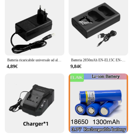
Batteria ricaricabile universale ad alta capacità 16,8 V 13000 mAh per utensili elettrici Trapano elettrico Cacciavite elettrico Batteria agli ioni di litio
Batteria 2850mAh EN-EL15C EN-EL15 con caricabatterie a 2 canali per Nikon Z5,Z6,Z6 II,Z7,Z7II ,Z8,D600 D610 D600E D800 D810 D800E
4,89€
9,84€