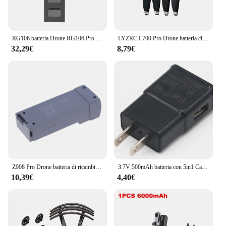
RG106 batteria Drone RG106 Pro Drone batteria originale 7.4V 3800mAh 28min Fright Time RG106 accessori Drone batteria di ricambio
LYZRC L700 Pro Drone batteria circuito stampato braccio motore pale elica foglia d'acero L700pro Quadcopter pezzi di ricambio
32,29€
8,79€
Z908 Pro Drone batteria di ricambio 3.7V 2000mAh batteria al litio per KF610 Z908Pro RC Quadcopter elicottero pezzi di ricambio accessorio
3.7V 500mAh batteria con 5in1 Caricabatteria per E58 JY019 per Pieghevole 4-axis UAV D30 RC Quadcopter pezzi di Ricambio DS 721855
10,39€
4,40€