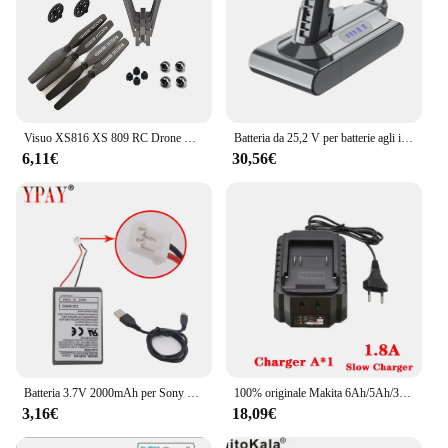
Visuo XS816 XS 809 RC Drone Quadcopter pezzi di ricambio accessori
Batteria da 25,2 V per batterie agli ioni di litio Dyson V10 SV12 6000 mAh Batteria ricaricabile per aspirapolvere portatile Dyson Batteria di ricambio
6,11€
30,56€
Batteria 3.7V 2000mAh per Sony PS4 CUH-ZCT2 o CUH-ZCT2U Pro Slim Bluetooth Dual Shock Controller di seconda generazione
100% originale Makita 6Ah/5Ah/3Ah per Makita 18V Batteria BL1830B BL1850B BL1850 BL1840 BL1860 BL1815 Batteria al litio di ricambio
3,16€
18,09€