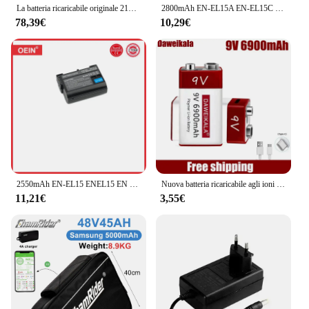
La batteria ricaricabile originale 21700 21700 mAh 40A di LiitoKala 4000 Lii-40A adatta il CAPO
2800mAh EN-EL15A EN-EL15C EL15 EN EL15 batteria + caricabatterie LED per Nikon D500, D610, D750, D800, D810, D850, D7000, D7100, D7500
78,39€
10,29€
2550mAh EN-EL15 ENEL15 EN EL15 batteria per fotocamera per Nikon DSLR D600 D610 D800 D800E D810 D850 D7000 D7100 D7200 L50
Nuova batteria ricaricabile agli ioni di litio da 9 V 6900 mAh tipo C USB multimetro microfono al litio metal detector + cavo
11,21€
3,55€