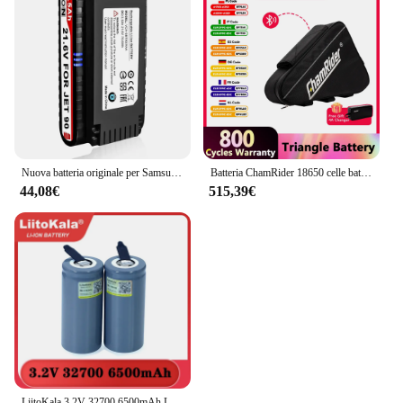
Nuova batteria originale per Samsung JET75 JET90 JET90E VS9000 VCA-SBT90 muslimatexlimb
Batteria ChamRider 18650 celle batteria triangolo piccolo 52V batteria Ebike 48V 35AH capacità litio 26.1AH 1000W 1500W 21700 cella
44,08€
515,39€
LiitoKala 3.2V 32700 6500mAh LiFePO4 Batteria 35A Scarica continua Massimo 55A Batteria ad alta potenza + Fogli di nichel fai-da-te