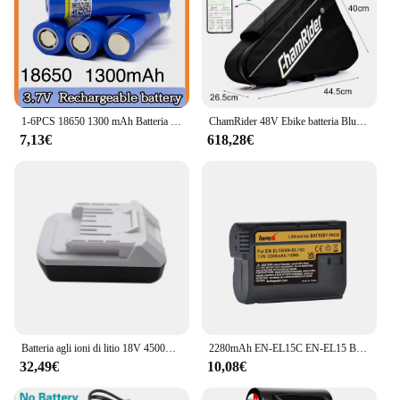
1-6PCS 18650 1300 mAh Batteria al litio Batteria ricaricabile da 3,7 V Vendite del produttore di batterie
ChamRider 48V Ebike batteria Bluetooth Smart BMS 21700 Cell 52V triangolo 45AH enorme capacità 1500W 2000W Super potente Bafang
7,13€
618,28€
Batteria agli ioni di litio 18V 4500mAh per batterie di ricambio Makita BL1813G BL1811G BL1815G HP457D DF457D 196366-5 utensili elettrici
2280mAh EN-EL15C EN-EL15 Batteria/LED USB Doppio Caricatore per Nikon Z5,Z6,Z6 II,Z7,Z7II D600 D610 D600E D800 D810 D800E D810
32,49€
10,08€