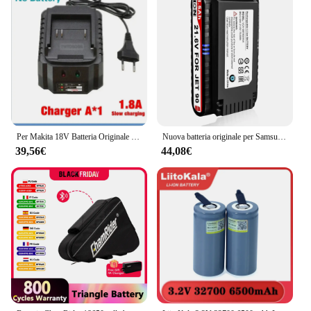
Per Makita 18V Batteria Originale 6Ah BL1850B Li-Ion Batteria di Ricambio BL1850 BL1860B BL1860 BL1840B BL1830B BL1830 LXT-400 RU
Nuova batteria originale per Samsung JET75 JET90 JET90E VS9000 VCA-SBT90 muslimatexlimb
39,56€
44,08€