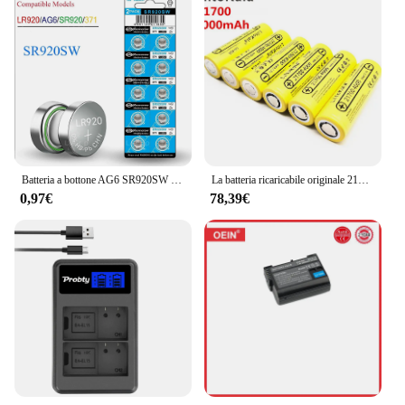
Batteria a bottone AG6 SR920SW batteria a bottone LR920 371 batteria per orologio
La batteria ricaricabile originale 21700 21700 mAh 40A di LiitoKala 4000 Lii-40A adatta il CAPO
0,97€
78,39€