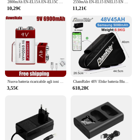
2800mAh EN-EL15A EN-EL15C EL15 EN EL15 batteria + caricabatterie LED per Nikon D500, D610, D750, D800, D810, D850, D7000, D7100, D7500
2550mAh EN-EL15 ENEL15 EN EL15 batteria per fotocamera per Nikon DSLR D600 D610 D800 D800E D810 D850 D7000 D7100 D7200 L50
10,29€
11,21€
Nuova batteria ricaricabile agli ioni di litio da 9 V 6900 mAh tipo C USB multimetro microfono al litio metal detector + cavo
ChamRider 48V Ebike batteria Bluetooth Smart BMS 21700 Cell 52V triangolo 45AH enorme capacità 1500W 2000W Super potente Bafang
3,55€
618,28€