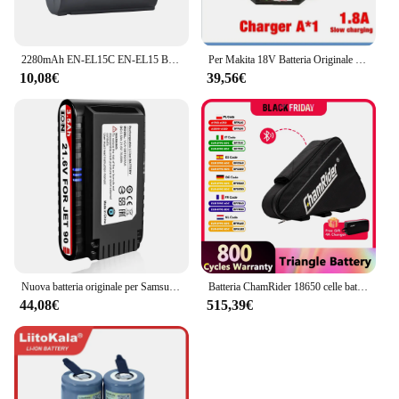
2280mAh EN-EL15C EN-EL15 Batteria/LED USB Doppio Caricatore per Nikon Z5,Z6,Z6 II,Z7,Z7II D600 D610 D600E D800 D810 D800E D810
Per Makita 18V Batteria Originale 6Ah BL1850B Li-Ion Batteria di Ricambio BL1850 BL1860B BL1860 BL1840B BL1830B BL1830 LXT-400 RU
10,08€
39,56€
Nuova batteria originale per Samsung JET75 JET90 JET90E VS9000 VCA-SBT90 muslimatexlimb
Batteria ChamRider 18650 celle batteria triangolo piccolo 52V batteria Ebike 48V 35AH capacità litio 26.1AH 1000W 1500W 21700 cella
44,08€
515,39€