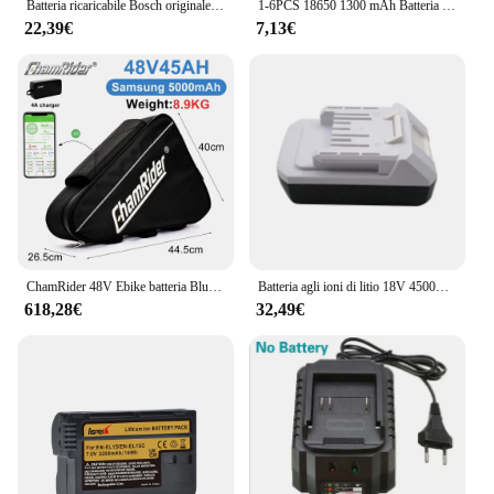
Batteria ricaricabile Bosch originale 18V 8.0Ah 100%, adatta per batteria di alimentazione 5C ad alta potenza tool BAT609 BAT618 GBA18V80 21700
1-6PCS 18650 1300 mAh Batteria al litio Batteria ricaricabile da 3,7 V Vendite del produttore di batterie
22,39€
7,13€
ChamRider 48V Ebike batteria Bluetooth Smart BMS 21700 Cell 52V triangolo 45AH enorme capacità 1500W 2000W Super potente Bafang
Batteria agli ioni di litio 18V 4500mAh per batterie di ricambio Makita BL1813G BL1811G BL1815G HP457D DF457D 196366-5 utensili elettrici
618,28€
32,49€