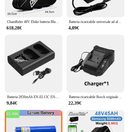
ChamRider 48V Ebike batteria Bluetooth Smart BMS 21700 Cell 52V triangolo 45AH enorme capacità 1500W 2000W Super potente Bafang
Batteria ricaricabile universale ad alta capacità 16,8 V 13000 mAh per utensili elettrici Trapano elettrico Cacciavite elettrico Batteria agli ioni di litio
618,28€
4,89€
Batteria 2850mAh EN-EL15C EN-EL15 con caricabatterie a 2 canali per Nikon Z5,Z6,Z6 II,Z7,Z7II ,Z8,D600 D610 D600E D800 D810 D800E
Batteria ricaricabile Bosch originale 18V 8.0Ah 100%, adatta per batteria di alimentazione 5C ad alta potenza tool BAT609 BAT618 GBA18V80 21700
9,84€
22,39€