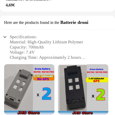
4,69€
Batterie droni
Here are the products found in the
Specifications:
Material: High-Quality Lithium Polymer
Capacity: 700mAh
Voltage: 7.4V
Charging Time: Approximately 2 hours
Compatibility: L700 Drone Series
Warranty: 1-Year Manufacturer's Warranty
Features:
|Vendors|
**Unmatched Performance and Durability**
The batteria l700 drone is meticulously crafted to
deliver unparalleled performance and durability. Its
high-quality lithium polymer material ensures a
long-lasting charge, allowing your drone to soar