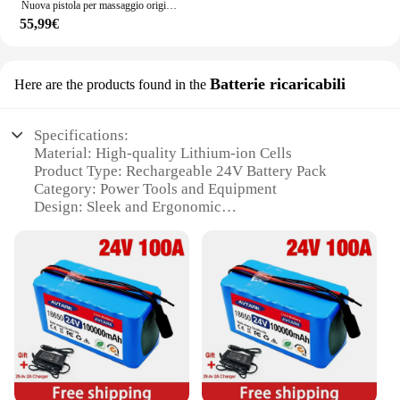
Nuova pistola per massaggio originale 24V 6800Mah/batteria per pistola a Fascia per vari tipi di pistole per massaggio/pistole per Fascia batteria agli ioni di litio
55,99€
Batterie ricaricabili
Here are the products found in the
Specifications:
Material: High-quality Lithium-ion Cells
Product Type: Rechargeable 24V Battery Pack
Category: Power Tools and Equipment
Design: Sleek and Ergonomic
Performance: Long-lasting and High-capacity
Applicable Scenarios: Wide Range of Industrial and
Commercial Applications
Size and Weight: Compact and Lightweight for Easy
Handling
Features:
**Unmatched Durability and Performance**
The batteria 24v is meticulously crafted from high-
grade lithium-ion cells, ensuring a robust and