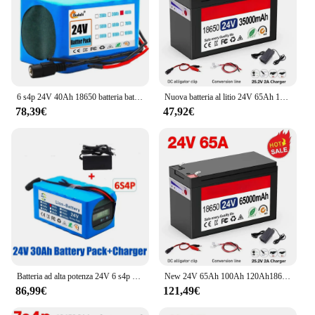
6 s4p 24V 40Ah 18650 batteria batteria al litio 25.2v 40000mAh ciclomotore/elettrico/batteria agli ioni di litio
Nuova batteria al litio 24V 65Ah 100Ah 120 ah18650 18650 batteria al litio per veicoli elettrici bms integrata ad alta corrente
78,39€
47,92€
Batteria ad alta potenza 24V 6 s4p 30ah, batteria ad alta potenza 500W, batteria di alimentazione BMS 25.2V 30000mAh, bicicletta con indicatore di capacità
New 24V 65Ah 100Ah 120Ah18650 Lithium Battery 18650 bms Electric Vehicle Lithium Battery Pack Built-in BMS 30A High Current
86,99€
121,49€