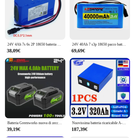
24V 4Ah 7s 6s 2P 18650 batteria batterie agli ioni di litio 29.4v 4000mAh ciclomotore elettrico + caricabatterie
24V 40Ah 7 s3p 18650 pacco batteria agli ioni di litio 29.4V 40000mAh per monociclo HoverBoard Scooter elettrico autobilanciato
38,09€
69,69€
Batteria Greenworks nuova di zecca originale al 100% Batteria ricaricabile agli ioni di litio con capacità reale da 24 V 4,0 Ah (batteria Greenworks)
Nuovissima batteria ricaricabile A-Grade 320Ah 8000 cycle LiFePO4 3.2V adatta per sistema solare per veicoli elettrici fai da te 12V 24V RV
39,19€
187,39€