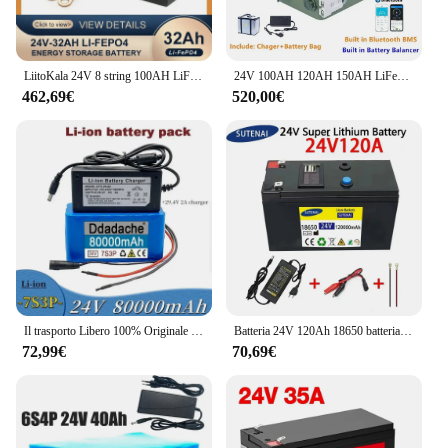
LiitoKala 24V 8 string 100AH LiFePO4 batteria al litio ferro fosfato 25.6v inverter batterie per accendini per auto caricabatterie 29.2V esente da tasse
24V 100AH 120AH 150AH LiFePO4 Battery 24V lifepo4 battery 100ah 120ah 150ah 24v lithium iron phosphate battery
462,69€
520,00€
Il trasporto Libero 100% Originale Nuovo 24 V 80Ah 7S3P 18650 batteria ricaricabile 29.4 V batteria + 29.4 V caricatore batteria scooter
Batteria 24V 120Ah 18650 batteria al litio batteria ricaricabile per batteria per veicoli elettrici a energia solare + caricatore 25.2 v2a
72,99€
70,69€