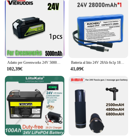
Adatto per Greenworks 24V 5000mah 6000mah 8000mah batteria agli ioni di litio (batteria Greenworks) 100% nuovo di zecca
Batteria al litio 24V 28Ah 6s1p 18650 capacità ricaricabile 100% originale DC 12.6v CCTV cam Monitor + spedizione gratuita
102,39€
41,09€