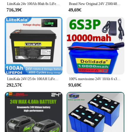
LiitoKala 24v 100Ah 80ah 8s LiFePO4 batteria al litio USB3.0 Type-C per RV Inverter da viaggio batterie per accendini per auto caricabatterie 29.2V
Brand New Original 24V 2500/4800/6800Mah Massage Gun/Fascia Gun Battery For Various Types of Massage Guns/Fascia Guns Batteries
716,39€
49,69€
LiitoKala 24V/25.6v 100AH LiFePO4 batteria al litio USB3.0 uscita di tipo C per Inverter batterie per accendini per auto caricabatterie 29.2V esente da tasse
100% nuovissimo 24V 10Ah 6 s3p 18650 batteria al litio 25.2V 10000mAh batteria per utensili elettrici batteria agli ioni di litio + caricabatterie
292,57€
93,69€