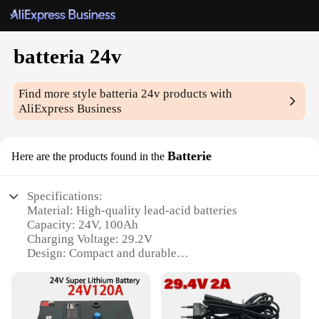
batteria 24v
Find more style
batteria 24v
products with
AliExpress Business
Batterie
Here are the products found in the
Specifications:
Material: High-quality lead-acid batteries
Capacity: 24V, 100Ah
Charging Voltage: 29.2V
Design: Compact and durable
Usage: Ideal for powering various 24V devices
Warranty: 1-year limited warranty
Features: