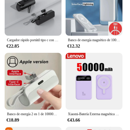
Cargador rápido portátil tipo c con soporte, batería externa Compatible con Iphone y Android, 30000mAh, Mini cápsula, Banco de energía 2 en 1
Banco de energía magnético de 10000mAh, Cargador rápido inalámbrico para iPhone 12, 13, 14, 15 Pro Max, Mini Powerbank, paquete de batería auxiliar externa
€22.85
€12.32
Banco de energía 2 en 1 de 10000mAh, Cargador rápido para teléfono móvil, batería externa Mini, Plug Play, tipo C, para iPhone, Samsung y Xiaomi
Xiaomi-Batería Externa magnética de 50000mAh, cargador rápido inalámbrico de 22,5 W para Apple iWatch, iPhone y Samsung
€18.89
€43.66