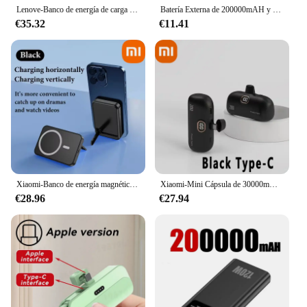
Lenove-Banco de energía de carga superrápida, 120W, 200000mAh, Ultralarge Capacity, pantalla Digital, batería externa para iPhone
Batería Externa de 200000mAH y 120W para iphone, Samsung y Xiaomi, batería de carga superrápida con pantalla Digital de alta capacidad
€35.32
€11.41
Xiaomi-Banco de energía magnético inalámbrico para móvil, soporte plegable de carga rápida, fuente de alimentación externa portátil para Iphone, 50000mAh
Xiaomi-Mini Cápsula de 30000mAh, fuente de alimentación inalámbrica de carga rápida, batería externa de emergencia para iPhone tipo c
€28.96
€27.94