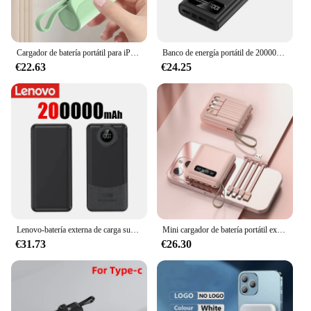
Cargador de batería portátil para iPhone, funda de carga rápida tipo C, 2 en 1, 10000mAh, Huawei y Android
Banco de energía portátil de 200000mAh, batería de carga superrápida de 120W, alta capacidad, pantalla Digital, para iPhone, Samsung 2024
€22.63
€24.25
Lenovo-batería externa de carga superrápida para móvil, banco de energía con capacidad ultralarga de 200000mAh, 120W, para iphone y Huawei 2024
Mini cargador de batería portátil externo 4 en 1, 30000mAh, carga rápida con 4 cables, para iPhone, Samsung y Xiaomi
€31.73
€26.30