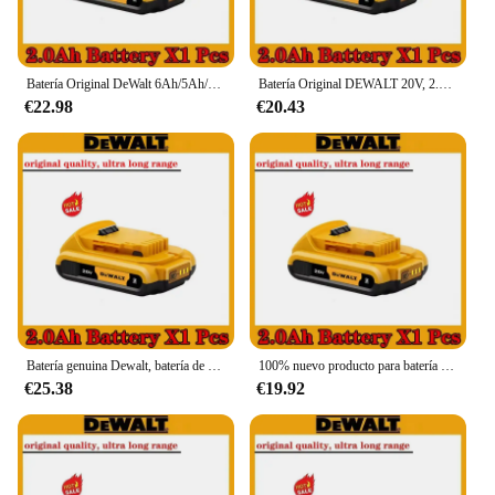
Batería Original DeWalt 6Ah/5Ah/2Ah 20V reemplazable DCD887 DCD805 DCF860 Dcd796 DCG406 DCF880 DCF512 DCD805 batería de herramientas eléctricas
Batería Original DEWALT 20V, 2.0-6.0AH, batería recargable de iones de litio, DCB115, DCB118, batería de herramienta DEWALT + cargador
€22.98
€20.43
Batería genuina Dewalt, batería de herramienta eléctrica de 20V, 60V, 2Ah/5Ah/6Ah/9Ah, DCB200MAX, DCB606, DCB205, DCB206, DCB209, DCB182, serie
100% nuevo producto para batería de herramienta eléctrica Dewalt, 6000mAh, 20V, 6.0Ah, DCB206, 20V, DCB205, DCB204-2, DCB2001
€25.38
€19.92