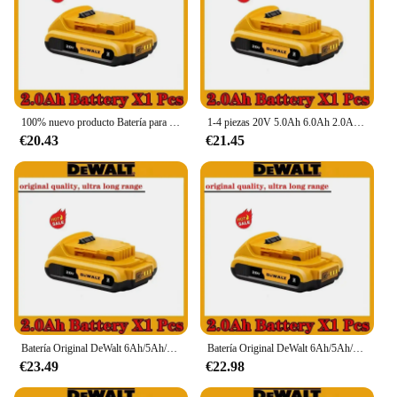
100% nuevo producto Batería para herramientas eléctricas Dewalt, 6000 mAh, 20 V, 6,0 Ah, DCB206, 20 V, DCB205, DCB204-2, DCB2001
1-4 piezas 20V 5.0Ah 6.0Ah 2.0Ah DCB200 18650 batería de iones de litio de repuesto para baterías de herramientas eléctricas DeWalt MAX DCB205 DCB201 DCB203
€20.43
€21.45
Batería Original DeWalt 6Ah/5Ah/2Ah 20V reemplazable DCD887 DCD805 DCF860 Dcd796 DCG406 DCF880 DCF512 DCD805 batería de herramientas eléctricas
Batería Original DeWalt 6Ah/5Ah/2Ah 20V reemplazable DCD887 DCD805 DCF860 Dcd796 DCG406 DCF880 DCF512 DCD805 batería de herramientas eléctricas
€23.49
€22.98