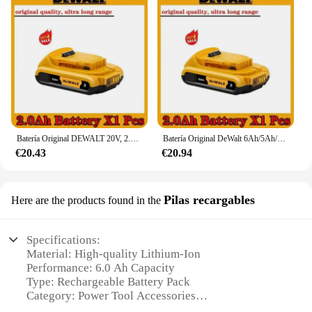
Batería Original DEWALT 20V, 2.0-6.0AH, batería recargable de iones de litio, DCB115, DCB118, batería de herramienta DEWALT + cargador
Batería Original DeWalt 6Ah/5Ah/2Ah 20V reemplazable DCD887 DCD805 DCF860 Dcd796 DCG406 DCF880 DCF512 DCD805 batería de herramientas eléctricas
€20.43
€20.94
Pilas recargables
Here are the products found in the
Specifications:
Material: High-quality Lithium-Ion
Performance: 6.0 Ah Capacity
Type: Rechargeable Battery Pack
Category: Power Tool Accessories
Design: Ergonomic and Compact