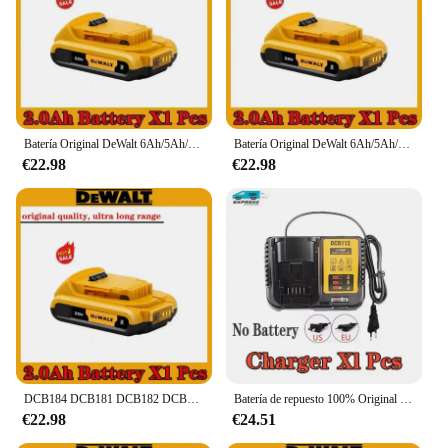
Batería Original DeWalt 6Ah/5Ah/2Ah 20V reemplazable DCD887 DCD805 DCF860 Dcd796 DCG406 DCF880 DCF512 DCD805 batería de herramientas eléctricas
Batería Original DeWalt 6Ah/5Ah/2Ah 20V reemplazable DCD887 DCD805 DCF860 Dcd796 DCG406 DCF880 DCF512 DCD805 batería de herramientas eléctricas
€22.98
€22.98
DCB184 DCB181 DCB182 DCB200 5A 6A 9A 60V 20V 18V batería de litio 20V 9.0Ah MAX batería de litio reemplazo de herramienta eléctrica
Batería de repuesto 100% Original para DeWalt, herramienta eléctrica de 20V, 6.0Ah, DCB184, DCB181, DCB182, DCB200, 20V, 8A, 6A, 18v, 20V
€22.98
€24.51