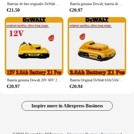
Baterías de litio originales DeWalt de 12V/20V/60V, 2Ah/5Ah/6Ah/9Ah18650, adecuadas para herramientas de repuesto DCB184 DCB181 DCB182 DCB200
Batería genuina Dewalt, batería de herramienta eléctrica de 20V, 60V, 2Ah/5Ah/6Ah/9Ah, DCB200MAX, DCB606, DCB205, DCB206, DCB209, DCB182, serie
€21.50
€20.97
Batería genuina Dewalt 20V 60V 2Ah/5Ah/6Ah/9Ah para dewalt dcf850 dcf887 dcf922 DCB182 DCB205-2 DCB206-2 batería de herramienta eléctrica
Batería Original DeWalt 6Ah/5Ah/2Ah 20V reemplazable DCD887 DCD805 DCF860 Dcd796 DCG406 DCF880 DCF512 DCD805 batería de herramientas eléctricas
€20.97
€20.94
Inspire more in Aliexpress Business