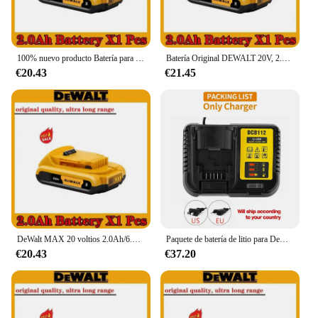
100% nuevo producto Batería para herramientas eléctricas Dewalt, 6000 mAh, 20 V, 6,0 Ah, DCB206, 20 V, DCB205, DCB204-2, DCB2001
Batería Original DEWALT 20V, 2.0-6.0AH, batería recargable de iones de litio, DCB115, DCB118, batería de herramienta DEWALT + cargador
€20.43
€21.45
DeWalt MAX 20 voltios 2.0Ah/6.0Ah batería de iones de litio de repuesto DeWalt DCB200 DCB205 DCB201 DCB203 batería de herramienta eléctrica con cargador
Paquete de batería de litio para DeWalt, 20 V, 20 V, máx. 6,0 Ah, DCB206-2, DCB200, DCB182, DCB180, DCB181, DCB182, DCB201, 1 a 3 unidades
€20.43
€37.20