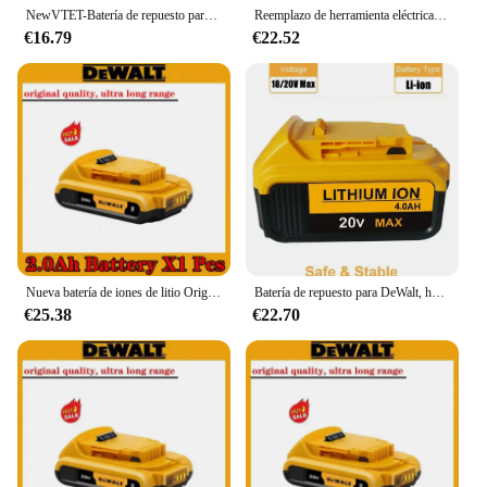
NewVTET-Batería de repuesto para DeWalt, herramienta de 20V, 6.0Ah, MAX XR 18650, DCB184, DCB181, DCB182, DCB200, 18V, 6A, con cargador
Reemplazo de herramienta eléctrica para DeWalt, batería de 20 V, 6.0Ah, MAX AY, DCB184, DCB181, DCB182, DCB200, 20 V, 3A, 5A, 6A, 18v, 20 V
€16.79
€22.52
Nueva batería de iones de litio Original DEWALT de 20V/60V 2Ah/5Ah/6Ah/9Ah para la serie MAX DCB609 DCB547-XJ DCB205 DCB200 DCB182 DCB609-2
Batería de repuesto para DeWalt, herramienta de 20V, 6.0Ah, MAX XR 18650, DCB181, DCB182, DCB184, DCB200, 18V, 6A, 18v, con cargador, novedad
€25.38
€22.70