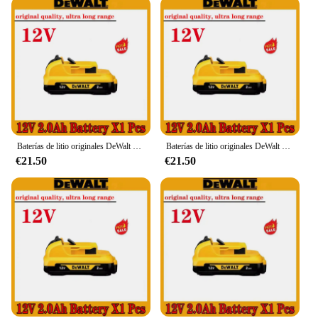
Baterías de litio originales DeWalt 12V/20V/60V 2Ah/5Ah/6Ah/9Ah adecuadas DCB184 DCB181 DCB182 DCB200 batería de herramienta de repuesto
Baterías de litio originales DeWalt de 20V/60V, 9Ah, 12V, 2Ah/5Ah/6Ah/9Ah, adecuadas para herramientas de repuesto DCB184 DCB181 DCB182 DCB200
€21.50
€21.50