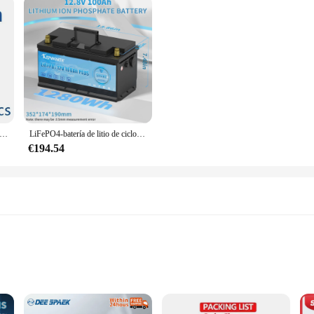
ería Lifepo4 de 12V y 200Ah, celdas impermeables de fosfato de hierro y litio para carrito de Golf, inversor de almacenamiento de energía Solar, Motor de barco
LiFePO4-batería de litio de ciclo profundo, dispositivo recargable con Bluetooth, BMS incorporado, 12V, 24V, 40, 60, 100, 120, 200Ah, para carrito de Golf RV/Camper, novedad
€194.54