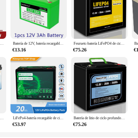
Batería LiFePO4 de 12V, 200Ah, 12V, 120Ah, fosfato de hierro y litio, BMS incorporado para sistema de energía Solar, Motor de arrastre para casa RV
Batería de 12V, batería recargable de litio 18650, almacenamiento Solar, ciclo profundo para patinetes infantiles, iluminación eléctrica, cargador de 12V 3A
Feuruetc-batería LiFePO4 de ciclo profundo, 12V, 20Ah, más de 4000 ciclos, batería sin mantenimiento, sistema de seguridad, juguetes para montar
€13.16
€75.26
€
Batería LiFePO4 con BMS para sistema de energía Solar con cargador, 12,8 V, 100Ah, 120AH, 180Ah, 200Ah, 300Ah
LiFePo4-batería recargable de ciclo profundo para niños, 12v, 20Ah, para Scooters solares, Motor de barco con BMS incorporado, sin impuestos, nuevo
Batería de litio de ciclo profundo LiFePO4, 12V, 20Ah, más de 4000 ciclos, batería recargable de fosfato de hierro y litio para energía Solar/eólica, UPS
€53.97
€75.26