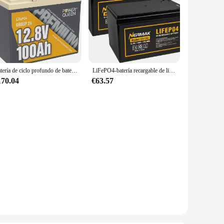
Batería de ciclo profundo de batería de litio BCI Grupo 24 de batería LiFePO4 de 12V 100Ah con 100A BMS 1280Wh hasta 15000 ciclos
LiFePO4-batería recargable de litio y fosfato de hierro para energía Solar, paquete de 2 baterías de ciclo profundo de 12V, 12Ah, más de 2000 ciclos
170.04
€63.57