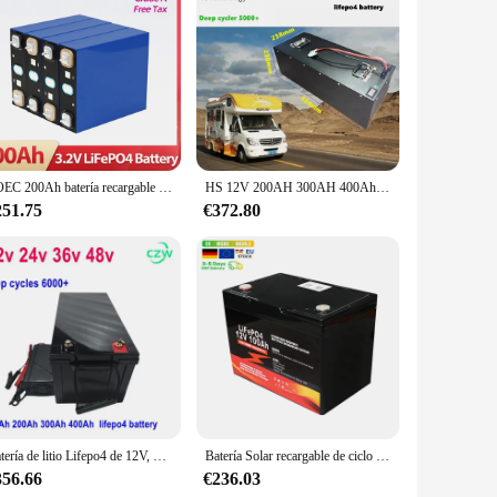
y and reliability, making it an ideal choice for a variety of
nt and efficient power. Its deep cycle design allows for
dle and transport, making it a versatile choice for both
SOEC 200Ah batería recargable Lifepo4 Ciclos profundos 3,2 V batería prismática de fosfato de hierro y litio para energía Solar
HS 12V 200AH 300AH 400Ah 24V 150Ah 200Ah 36V 48V 100Ah Lifepo4 batería de litio ciclo profundo de la UE para el sistema solar de audio del coche barco
ing it suitable for use in harsh environments. The battery's
it.
251.75
€372.80
with its lead-acid composition that is recyclable and safe for
ent replacements. This makes it an ideal choice for those
idual looking for a deep cycle battery set, the bateria ciclo
Batería de litio Lifepo4 de 12V, 200AH, 300AH, 400Ah, 24V, 150Ah, 200Ah, 36V, 48V, 100Ah, ciclo profundo de la UE para coche, audio, sistema solar, barco
Batería Solar recargable de ciclo profundo, batería LiFePo4 de 12v, 50AH, 100Ah, 200Ah, 400Ah, Bluetooth IP65, resistente al agua, Stock europeo, venta al por mayor
356.66
€236.03