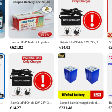
y designed for deep-cycle applications. Its robust construction ensures longevit
 system, or a backup power supply, this battery is engineered to deliver consiste
and cost-effective solution for long-term use.
s also about convenience. Its lightweight and compact design make it easy to han
, 200Ah, baterías de fosfato de hierro y litio de ciclo profundo con BMS, batería de 12 voltios y 100Ah para barco Solar
Batería LiFePO4 de ciclo profundo, Pila de fosfato de hierro y litio de 12V, 200Ah, con BMS, para casa, RV, barco, Solar, fuera de la red, 200A, 2 paquetes
Batería LiFePO4 de 12V, 24V, 36V, 48V, 200AH, BMS incorporado para sistema de energía Solar, campistas RV, carrito de Golf, ciclo profundo Solar todoterreno
ealed lead-acid material ensure that it is resistant to vibration and impact, mak
g that your devices and equipment receive the power they need, when they need 
€621.82
€14.02
€
 sustainability. The bateria ciclo profundo 200ah is designed to be eco-friendly, 
 it can store and supply energy for longer periods, reducing the need for frequ
enefits of a reliable power source. Whether you're a wholesaler, vendor, or indiv
the planet.
ría recargable de ciclo profundo, pila de 3,2 V, 4-16 piezas, 202AH, 200Ah, 12V, 24V, 48V, para RV, EV, barco, célula Solar, sin IVA
Batería LiFePO4 de 12V, 24V, 36V, 48V, 200AH, BMS incorporado para sistema de energía Solar, campistas RV, carrito de Golf, ciclo profundo Solar todoterreno
Lifepo4-batería recargable de almacenamiento de energía solar, 8 piezas, 3,2 V, 310AH, 105AH, 200AH, 280AH, bricolaje, 24V, RV, adecuado para carrito de golf, libre de impuestos
€14.27
€231.48
€