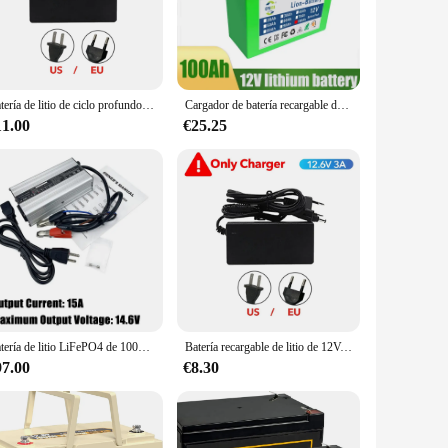
 The 200Ah capacity provides ample energy to power your
apability means it can handle repeated discharges and
Batería de litio de ciclo profundo, 12V, 150Ah, 18650, 30A, BMS, más de 4000 ciclos, perfecta para buscador de peces Solar, rueda eléctrica, barco, hogar, RV
Cargador de batería recargable de iones de litio, paquete de batería de ciclo profundo, 12V, 100Ah, Scooters para niños con pantalla de potencia BMS integrada, nuevo
11.00
€25.25
individual users and wholesale vendors. Whether you're a
nce and durable construction make it a valuable addition to
Batería de litio LiFePO4 de 100Ah, 12V, con aplicación Bluetooth gratuita, batería de ciclo profundo para RV, Camper, Kayak, barco, curricán
Batería recargable de litio de 12V, 150Ah, 18650, más de 4000 ciclos profundos para UPS, Kayak, buscador de peces, Panel Solar, ruedas eléctricas, juguetes, Scooter
97.00
€8.30