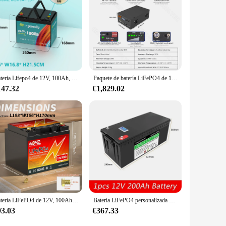
ustainability.
Batería Lifepo4 de 12V, 100Ah, 200Ah, 300Ah, 6Ah, 10Ah, 12Ah, 20Ah, 30Ah, ciclo profundo, BMS, Serie de soporte, protección de temperatura paralela
Paquete de batería LiFePO4 de 10KWh, 48V, 200Ah, 51,2 V, BMS inteligente, ciclo profundo, 2A, equilibrio activo, puede RS485 para almacenamiento de energía Solar inversor
147.32
€1,829.02
Batería LiFePO4 de 12V, 100Ah, 200Ah, 300Ah, 12,8 V, batería recargable de ciclo profundo, batería de fosfato de hierro y litio LiFePO4 Аккумуляторы
Batería LiFePO4 personalizada para sistema de energía Solar, BMS integrado para autocaravanas, campistas, carrito de Golf, ciclo profundo todoterreno, 12V, 24V, 36V, 48V, 200Ah
93.03
€367.33