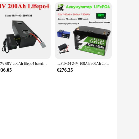
CZW 60V 200Ah lifepo4 batería de litio recargable BMS 20S ciclo profundo para bicicleta de 7200W scooter motocicleta + cargador 20A
LiFePO4 24V 100Ah 200Ah 2560wkh batería 8S 200A BMS 6000 + ciclos profundos 12V 100Ah 200Ah batería de litio para barco energía del hogar
936.05
€276.35