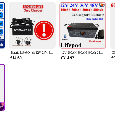
rofundo, 200AH, 3,2 V, Grado A, 12V, 24V, 48V, RV, EV, barco, carrito de Golf, sistema de almacenamiento Solar para el hogar, UE, EE. UU., libre de impuestos
Batería LiFePO4 de 12V, 24V, 36V, 48V, 200AH, BMS incorporado para sistema de energía Solar, campistas RV, carrito de Golf, ciclo profundo Solar todoterreno
12V 200AH 300AH 400Ah 24V 150Ah 200Ah 36V 48V 100Ah Lifepo4 lithium battery eu deep cycle for car audio solar system boat
€14.60
€314.92
€
los profundos, BMS 4S 200A incorporado para sistema de almacenamiento de energía en el hogar, carrito de Golf RV EV sin impuestos