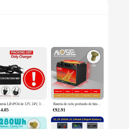
cycle usage, this battery pack is perfect for those who
 that your devices receive consistent power, even when the
apacity system. This scalability makes it an excellent choice
Batería LiFePO4 de 12V, 24V, 36V, 48V, 200AH, BMS incorporado para sistema de energía Solar, campistas RV, carrito de Golf, ciclo profundo Solar todoterreno
Batería de ciclo profundo de litio de 12V sin impuestos para UE, EE. UU., 12,8 V, 50Ah, 100Ah, 200Ah, LiFePO4, para campistas RV, Motor de curricán marino
undo 200ah offers a reliable and cost-effective solution for
14.05
€92.91
friendliness, making them an excellent choice for those who
 that your energy is used efficiently and effectively. The