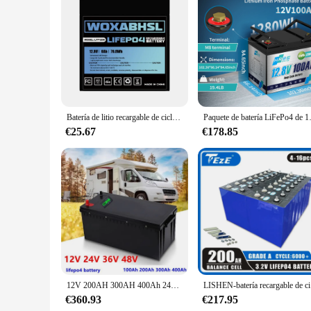
Features:
|Vendors|
**Unmatched Performance and Durability**
The bateria ciclo profundo 200ah is a high-performance batter
uses. Whether you're powering a recreational vehicle, a solar
repeated discharge and recharge cycles, making it a reliable 
**Versatile and User-Friendly**
The bateria ciclo profundo 200ah is not just about power; it'
Batería de litio recargable de ciclo profundo con BMS para Camping,UPS, 12V, LiFePO4, 6Ah, 7Ah, 12Ah, 20Ah, 30Ah, 50Ah, 100Ah, 200Ah
Paquete de batería LiFePo4 de 12V, 100Ah
indoor and outdoor applications. Its robust construction and s
performance is enhanced by its high-discharge rate, ensurin
€25.67
€178.85
**Adaptable and Eco-Friendly**
This battery is not just a power source; it's an investment in
the environment. Its high-capacity 200Ah capacity means that
looking to reduce their carbon footprint while enjoying the b
profundo 200ah is a smart choice for both your business and 
12V 200AH 300AH 400Ah 24V 150Ah 200Ah 36V 48V 100Ah Lifepo4 lithium battery eu deep cycle for car audio solar system boat
LISHEN-bate
€360.93
€217.95