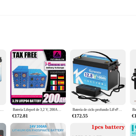
er solution for off-grid applications. Designed to withstand the rigors of deep 
wering a remote cabin, an RV, or a solar system, the deep cycle design ensures
power solution that can be combined with other 200ah batteries to create a larger c
Batería LiFePO4 con BMS para sistema de energía Solar con cargador, 12,8 V, 100Ah, 120AH, 180Ah, 200Ah, 300Ah
Batería Lifepo4 de 3,2 V, 200AH, 4/8/16 Uds., nuevo paquete de celda recargable de ciclos profundos, bricolaje, 12V, 24V, 48V, motocicleta, coche, Stock de la UE, sin impuestos
Batería de ciclo profundo LiFePO4 para carros de Golf, Motor de arrastre marino, 12V, 100Ah, 120AH, 200Ah, 300Ah, BMS mejorado incorporado, existencias en la UE, nuevo
stomers. Whether you're a wholesaler, vendor, or supplier, the bateria ciclo prof
€172.81
€172.55
€
s about efficiency. Lead-acid batteries are known for their durability and eco-
 is perfect for storing energy from renewable sources like solar panels, ensuring