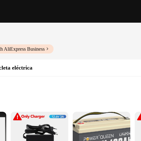
th AliExpress Business
leta eléctrica
attery technology, offering a deep cycle capability that ensures your electric bi
s longevity and consistent performance. Its robust design not only guarantees du