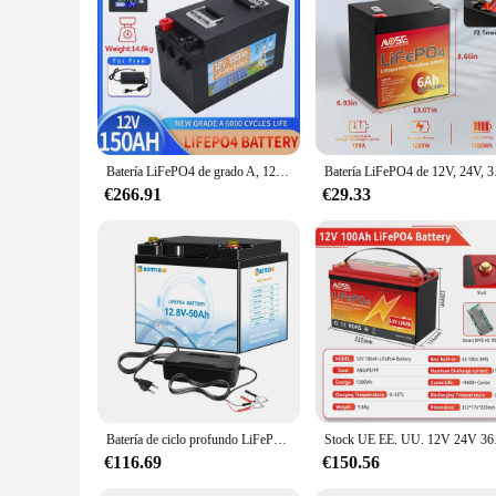
deep cycle design also ensures that the battery maintains its
Batería LiFePO4 de grado A, 12V, 150Ah, 200Ah, BMS incorporado, más de 6000 ciclos profundos, paquete de celdas recargables de fosfato de hierro y litio, sin impuestos
Batería LiFePO4 de 12V, 2
€266.91
€29.33
Batería de ciclo profundo LiFePO4 para autocaravanas, campistas, Motor de arrastre marino, 12,8 V, 50Ah, 100Ah, 120AH, 200Ah, libre de impuestos, UE, EE. UU.
Stock UE EE. UU. 12V 24V
€116.69
€150.56