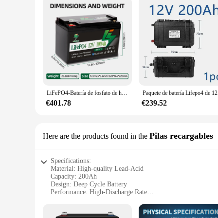
LiFePO4-Batería de fosfato de hierro y litio de ciclo profundo, BMS inteligente de 100A, compatible con Series de baterías o paralelas, 12V, Bluetooth, 100Ah, 200Ah
Paquete de bat
€401.78
€239.52
Pilas recargables
Here are the products found in the
Specifications:
Material: High-quality Lead-Acid
Capacity: 200Ah
Design: Deep Cycle Battery
Performance: High-Discharge Rate
Size: Compact and Portable
Weight: Lightweight for Easy Handling