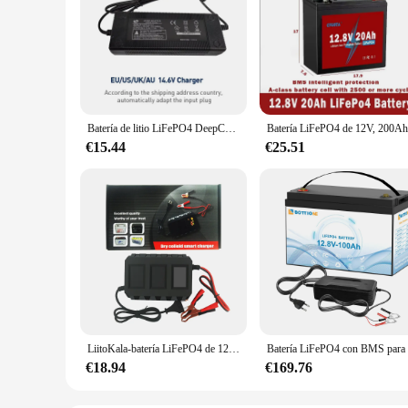
Batería de litio LiFePO4 DeepCycle de 12V y 20Ah, batería recargable con 20A BMS para energía eólica Solar, buscador de peces marinos, juguete de paseo
€15.44
€25.51
LiitoKala-batería LiFePO4 de 12,8 V, 120AH, 100Ah, 90Ah, hasta 4000 ciclos profundos, con BMS incorporado de 100A, para Motor y sistema Solar
€18.94
€169.76