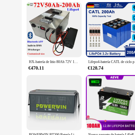
HX-batería de litio 80Ah 72V 100Ah 200Ah 120Ah 150Ah lifepo4 BMS ciclo profundo para inversor de motocicleta scooter de 7000W + cargador de 10A.
Lifepo4-batería CATL de ciclo p
€470.11
€128.74
POWERWIN BT200 Batería LiFePO4 de 2560Wh/1280W, 12,8 V, 200Ah, 200A, BMS, grado A incorporado, 4000+, barco de peces de ciclo profundo, recargable por energía solar
Nuevo paquete de batería LiFePO4 de 12V y 200Ah, más de 6000 cic