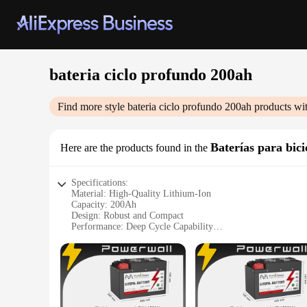
bateria ciclo profundo 200ah
Find more style
bateria ciclo profundo 200ah
products wi
Baterías para bicic
Here are the products found in the
Specifications:
Material: High-Quality Lithium-Ion
Capacity: 200Ah
Design: Robust and Compact
Performance: Deep Cycle Capability
Applicable Scenarios: Ideal for Electric Bicycles
Warranty: Manufacturer's Limited Warranty
Features:
**Unmatched Performance and Durability**
The bateria ciclo profundo 200ah is a testament to advanced b
from high-quality lithium-ion materials, this battery promise