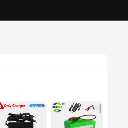
cycle remains reliable and efficient for longer rides. Crafted
rability but also makes it compact, making it a perfect fit