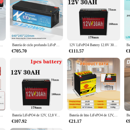
 capacity over time, reducing the need for frequent replacements and promoting s
4V, 36V, 48V, 6Ah, 10Ah, 30Ah, 100Ah, 200Ah, 300Ah, batería de litio recargable de ciclo profundo para carrito de Golf RV Solar
Batería de ciclo profundo LiFePO4 de 24V, 200Ah, con almacenamiento de energía máxima de 5120WH, perfecta para sistemas Isla, fuente de alimentación de emergencia, nueva
12V LiFePO4 Battery 12.8V 30Ah 50Ah 80Ah 100Ah 150Ah 200Ah Rechargeable Deep Cycle for Camping EVHome System
€705.70
€111.57
€
 36V 48V LiFePO4 batería 100Ah 200Ah 300Ah batería de litio de ciclo profundo para carrito de Golf RV energía eólica Solar
Batería LiFePO4 de 12V, 12,8 V, 30Ah, 50Ah, 80Ah, 100Ah, 150Ah, 200Ah, ciclo profundo recargable para sistema EVHome de Camping
Batería de litio LiFePO4 de 12V, 6Ah, 10Ah, 20Ah, 100Ah, 200Ah, BMS incorporado, ciclos profundos, batería recargable de fosfato de hierro y litio
€107.92
€21.17
€