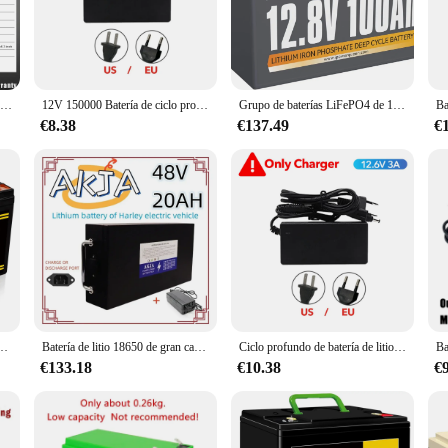
 is a perfect match for those seeking a reliable and long-lasting power source.
ce for daily commuting, leisure rides, or even longer journeys. Its deep cycle c
tion at all times.
Paquete de batería LiFePO4 de 12V, 24V, 100Ah, 200Ah, 300Ah, Bluetooth, BMS, ciclo profundo para almacenamiento Solar RV, barco, carretilla elevadora fuera de la red, carrito de Golf
12V 150000 Batería de ciclo profundo de litio 18650 mAh para buscador de peces Solar, aplicaciones marinas fuera de la red para acampar al aire libre con puerto USB
Grupo de baterías LiFePO4 de 12V y 100Ah 31 BMS integrado de 100A, batería de ciclos profundos de litio de hasta 15000 ciclos profundos, perfecta para vehículos recreativos
€8.38
€137.49
€
t comes with a manufacturer's limited warranty, offering peace of mind to both 
 electric bicycle, this battery set is a reliable choice. Its deep cycle performa
ride every time.
iclo profundo para niños, 1-2 piezas, 12V, 7Ah, adecuada para juguetes eléctricos
Batería de litio 18650 de gran capacidad, pila de 48V, 20Ah, 100Ah, adecuada para 250-2000W, transporte rápido por aire, nueva
Ciclo profundo de batería de litio de 12V y 150AH con BMS inteligente incorporado apto para almacenamiento en el hogar sistema fuera de la red RV sistema de energía Solar marino
€133.18
€10.38
€