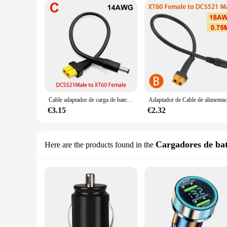
Cable adaptador de carga de batería, conector XT60 macho y hembra, 5,5x2,1, 5,5x2,5 MM, 14AWG, Cable de conversión para cargador de corriente CC
€3.15
€2.32
Cargadores de bat
Here are the products found in the