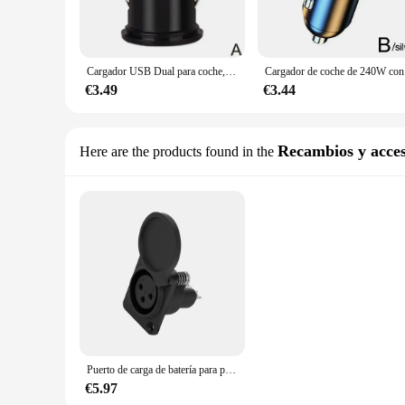
Cargador USB Dual para coche, adaptador de corriente de 2 puertos, 2,4 A, 5V, encendedor de cigarrillos, carga rápida, cargador de teléfono para coche para todos los teléfonos inteligentes
Cargador 
€3.49
€3.44
Recambios y acces
Here are the products found in the
Puerto de carga de batería para patinete eléctrico, adaptador de enchufe de 3 clavijas, Cable de carga para silla de ruedas eléctrica, Innuovo/wisking
€5.97