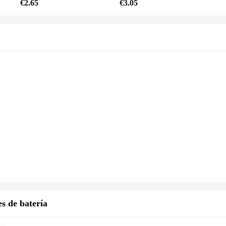
€2.65
€3.05
s de batería