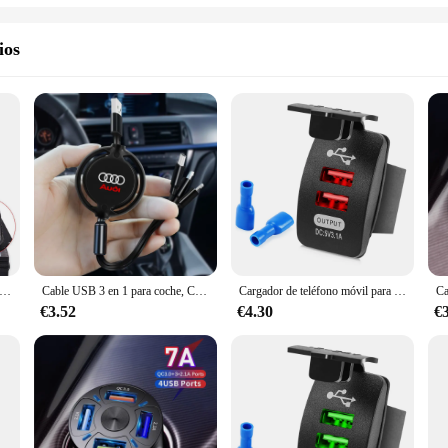
ios
rminal negativo de batería de coche, convertidores de plomo de cuña de poste positivo, convertidores de terminales de batería automática, adaptadores de poste, 2 pares
Cable USB 3 en 1 para coche, Cable Micro USB de carga rápida, tipo C, para AUDI A1, A3, A4, A5, A7, A8, Q3, Q5, Q7
Cargador de teléfono móvil para Mitsubishi Outlander 3, ASX, Lancer, Lancer 10, l200, Pajero Sport
€3.52
€4.30
€