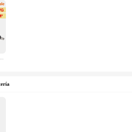
Adaptador de Cable de alimentación para gafas, conector macho/hembra XT60 de 18AWG a DC 5,5x2,5, 5,5x2,1mm, 5521 5525, adaptador de carga de batería Ca
ería