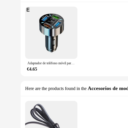
Adaptador de teléfono móvil para coche, pantalla Digital con cargador de coche 4USB, carga rápida de 66w, PD, novedad
€4.65
Accesorios de mod
Here are the products found in the