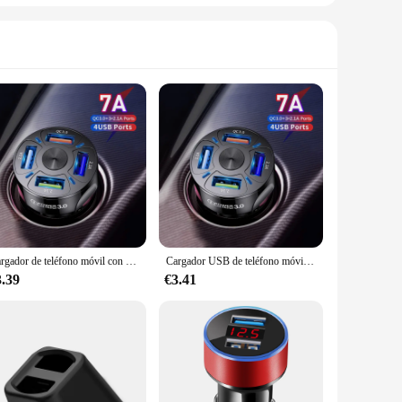
Cargador de teléfono móvil con 4 puertos para coche, cargador USB para Fiat diagnostic EVO Sedici Linea Bravo FCC4 Viaggio Coroma Ottimo Uno
Cargador USB de teléfono móvil para coche, 4 puertos, para MX5 Mazda, MX3, Mazda 6, Mazda 2, Mazda 3, CX3, CX4, CX5, CX7, CX9, CX30, RX8, MS, MP
3.39
€3.41