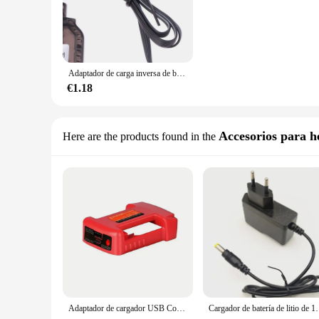
Adaptador de carga inversa de batería de iones de litio SM4P de 7,4 v para coche eléctrico de juguete, cargador de excavadora E561, Cable USB
€1.18
Accesorios para h
Here are the products found in the
Adaptador de cargador USB Compatible con batería Milwaukee M18 de 18V, puerto de salida Dual con interfaz de carga USB y Tipo C
Cargador de batería de litio de 12,6 V, 1A, 3S, 3,7 V, CC: 5,5x2,1