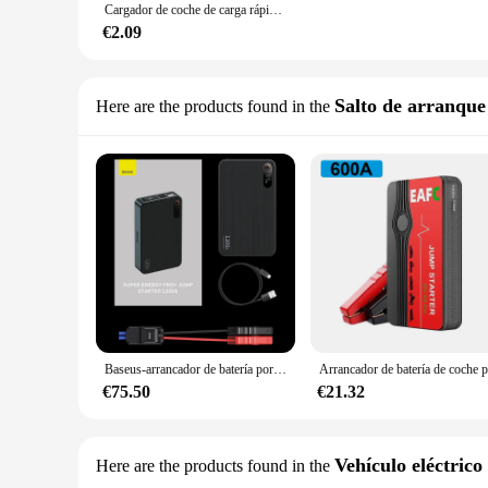
Cargador de coche de carga rápida tipo C, adaptador de teléfono móvil para iPhone, Samsung, Huawei, Xiaomi, QC 250, 4USB PD, 3,0 W
€2.09
Salto de arranque
Here are the products found in the
Baseus-arrancador de batería portátil para coche, dispositivo de arranque de emergencia, 1200A, Banco de energía, 12000mAh, 2.5L/6L
€75.50
€21.32
Vehículo eléctrico
Here are the products found in the