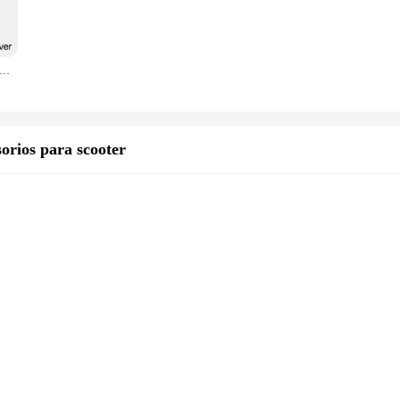
de coche de 240W con puertos USB duales, adaptador de carga súper rápida para IPhone 15, Samsung, Xiaomi
orios para scooter