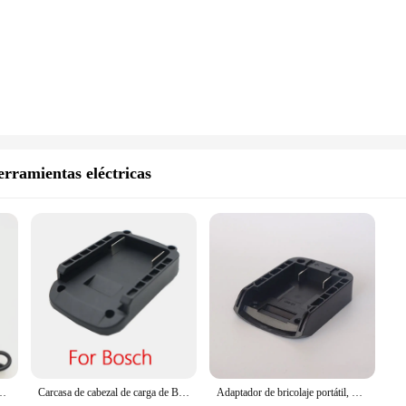
erramientas eléctricas
mm, 12V, adaptador de corriente portátil, destornillador, accesorios para herramientas, nuevo
Carcasa de cabezal de carga de Base de convertidor de adaptador DIY para Makita, DeWalt, Bosch, Milwaukee, Conector de batería de litio de 18V
Adaptador de bricolaje portátil, Base de carga, carcasa de cabezal para Makita, DeWalt, WORX, Milwaukee, Conector de batería de litio de 18V