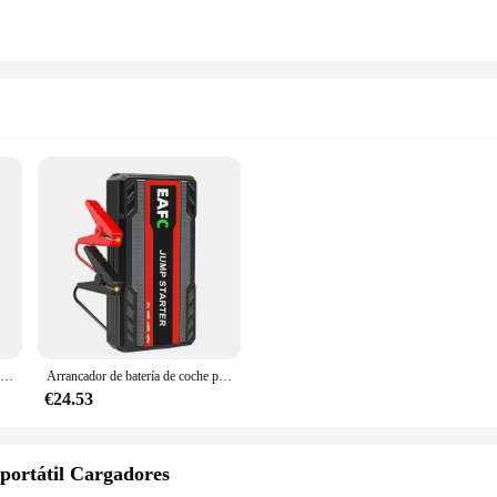
Arrancador de batería de coche portátil, dispositivo de arranque de 12V, potenciador de batería automático, cargador de emergencia, Banco de energía
Arrancador de batería de coche portátil, dispositivo de arranque de 12000mAh, 600A, 12V
€24.53
 portátil Cargadores