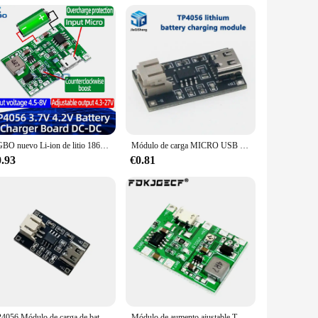
s designed to withstand the rigors of daily use. Its
personal and commercial use. The batería 3 7 TP4056 is more
EGBO nuevo Li-ion de litio 18650 3,7 V 4,2 V Placa de cargador de batería DC-DC módulo de refuerzo TP4056 piezas de Kit DIY
Módulo de carga MICRO USB TP4056, batería de iones de litio de 3,7 V, 1A, protección contra sobretensión y sobredescarga, PH2.0
0.93
€0.81
TP4056 Módulo de carga de batería de litio de 3,7 V 1A Interfaz USB tipo C Extremo PH2.0
Módulo de aumento ajustable TP4056, 3,7 V, 4,2 V, 9V, 5V, 2A, batería de iones de litio 18650, placa de alimentación de descarga, Kit DIY