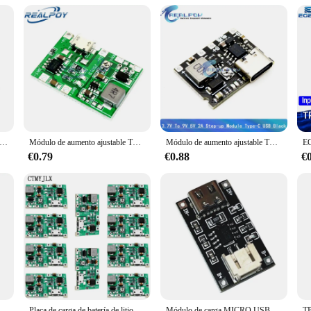
ngevity. Crafted from high-quality Lithium Polymer material, this battery pack i
ivers consistent power output over time, making it a reliable choice for both 
, ensuring that your devices are always powered and ready to go.
arga de batería de litio, Placa de protección contra sobrecorriente, Terminal PH2.0, puerto USB tipo C, 1A, 3,7 V, TP4056
Módulo de aumento ajustable TP4056, 3,7 V, 4,2 V, 9V, 5V, 2A, batería de iones de litio 18650, placa de alimentación de descarga, Kit DIY
Módulo de aumento ajustable TP4056, 3,7 V, 4,2 V, 9V, 5V, 2A, batería de iones de litio 18650, placa de alimentación de descarga, Kit DIY
€0.79
€0.88
€
 V 4,2 V 9V 5V 2A Módulo de aumento ajustable 18650 batería de litio Li-ion carga Placa de alimentación Kit de bricolaje
Placa de carga de batería de litio 18650, módulo integrado de descarga ajustable de 10 piezas, 3,7 V, 9V, 5V, 2A, TP4056
Módulo de carga MICRO USB TP4056, batería de litio de 3,7 V, 1A, protección contra sobrecarga y sobredescarga, PH2.0