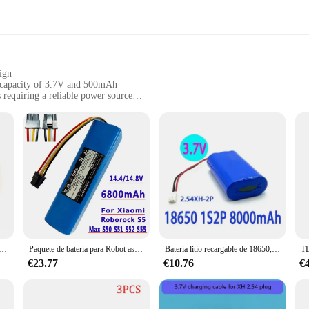
ign
h capacity of 3.7V and 500mAh
s requiring a reliable power source
t, with multiple sets available for wholesale purchase
asy integration
ortable power solutions. Crafted from premium Lithium Polymer material, this 
erfect fit for small electronic devices that require a consistent power supply. 
 it doesn't add unnecessary bulk.
onvenience. The TP4056 connector makes it incredibly easy to integrate into you
dget, or any other device that requires a reliable power source, this battery pa
that demand a balance between power and size.
cargable para altavoz de vigilancia, pila de iones de litio 7s1p, 25,9 V, 2600mAh, 18650, 24v, 2.6Ah
Paquete de batería para Robot aspirador Xiaoml Roborock S5 max, S50, S51, S52, S55, accesorios, 14,8 V, 12800mAh, nuevo
Batería litio recargable de 18650, 1S2P,3,7 V, 8A, 8000mAh, megáfono, Placa de protección altavoz + enchufe de XH-2P
€23.77
€10.76
€
e batería 3 7 TP4056 is available in wholesale sets, making it an ideal choice f
looking to cater to the growing demand for portable power solutions. The availa
for a single replacement or a bulk order for their devices.