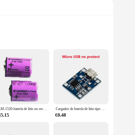
battery pack ensures long-lasting performance and
The sleek and compact design, coupled with the low-profile,
r electronic devices, ensuring a seamless power transition.
ck is your go-to solution. Its lightweight nature and
TLM-1520-batería de litio no recargable, 4V, TLM-1520HPM/T, TLM-1530HPM
Cargador de batería de litio tipo c/Micro/Mini USB, 5V, 1A, 18650, TP4056, placa de carga con protección, funciones duales, 1A
45.15
€0.48
or vendors and suppliers. With its high-capacity and long-
bility of multiple sets ensures that you have enough power to