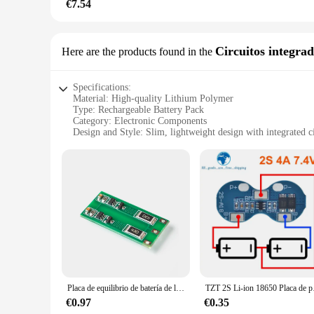
€7.54
Circuitos integra
Here are the products found in the
Specifications:
Material: High-quality Lithium Polymer
Type: Rechargeable Battery Pack
Category: Electronic Components
Design and Style: Slim, lightweight design with integrated c
Usage and Purpose: Ideal for portable electronic devices
Performance and Property: High-capacity 3.7V power sourc
Parts and Accessories: Includes TP4056 Charging Circuit
Features:
**Unmatched Reliability and Performance**
The batería 3 7 TP4056 is a testament to the latest advanceme
range of portable electronic devices. The integrated circuit
power source provides ample energy for extended use, making 
**Versatile and User-Friendly**
This battery pack is not just about power; it's about conveni
and hobbyists. The design and style of the batería 3 7 TP405
Placa de equilibrio de batería de litio 2S 3S 4S, 100mA, 18650, equilibrador de batería de iones de litio, corriente
TZT 2S Li-ion 18650 P
looking to power a smartwatch, a fitness tracker, or any other
€0.97
€0.35
**Optimized for Efficiency and Durability**