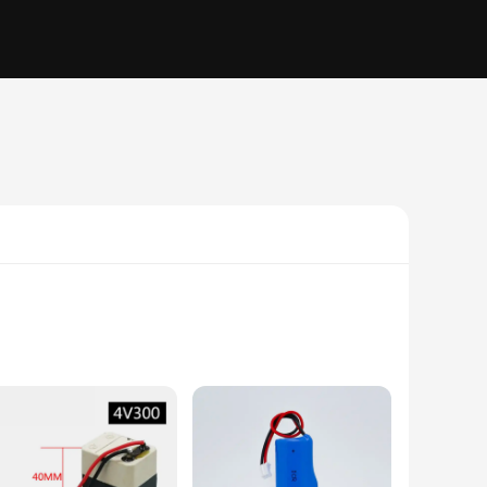
 high-quality Lithium Polymer, this battery boasts a robust
chnology to portable gadgets. The high energy density ensures