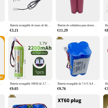
zing the need for frequent recharging.
atile solution for a range of electronic devices. Whether you're a hobbyist, a pr
s makes it a go-to choice for DIY projects, where the need for a reliable powe
thout the worry of power interruptions.
Batería recargable de iones de litio con PCB para Altavoz Bluetooth, faros solares, 3,7 V, 7,4 V, 11,1 V, 12V, 18650, 8000mAh
Batería de soldadura para destornillador, 18650GA, 3500mAh/12000mAh, 2S, 3S, 4S, 6S/1P, 2P, 3P, 4P, 3,7 V, 7,4 V, 14,8 V, 18V, 21V
€3.21
€11.29
€
 a battery that's easy to use and readily available. As a wholesale product, it's
oking to stock up on reliable power sources, ensuring that they have a backup wh
f a reliable power source for your gadgets, the batería 3 7 TP4056 is the perfect
os, coches de juguete, motocicletas, Cochecitos de bebé, batería de 6V, 5Ah, 8Ah, 10Ah,12Ah,12V, 5Ah, 7Ah, 8Ah,12Ah
Batería recargable 18650 de 3,7 V/7,4 V con conector de XH2.54-2P, paquete de batería de litio 18650 para herramientas eléctricas, Drones, aspiradora
Batería recargable de 7,4 V, 8,4 V, 5200mAh, 2P2S, 5,2ah, para faros de bicicleta/CCTV/cámara/revisión eléctrica 18650 4
€9.05
€9.76
€