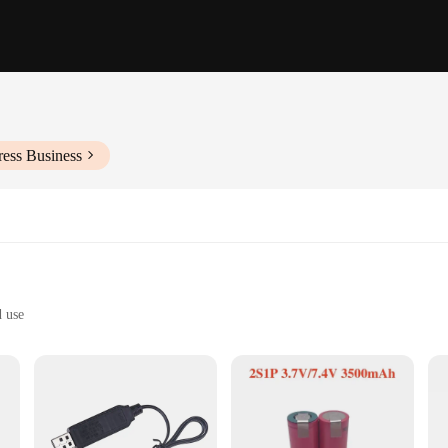
ress Business
d use
able electronics
a capacity of 3.7V, 500mAh
 a reliable and durable power source for their electronic devices. Crafted from
orm factor makes it an ideal fit for a variety of applications, from wearable te