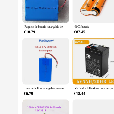
that your devices remain powered for longer periods, minimi
**Versatile and User-Friendly**
The batería 3 7 TP4056 is not just a power source; it's a vers
your needs. Its compatibility with various electronic device
unmatched, ensuring that your devices function optimally wi
Paquete de batería recargable de iones de litio, 3,7 V, 7800Mah, 18650, 18650-3P
6003 batería
**Ease of Use and Accessibility**
€18.79
€87.45
With the batería 3 7 TP4056, you can enjoy the convenience of
choice for bulk purchases. Its sets are perfect for those lo
source batteries for your products or an individual in need o
Batería de litio recargable para megáfono, Placa de protección para altavoz, 3,7 V, 18650, 3600/5200mAh
Vehículos Eléctricos potentes para niñ
€6.79
€18.44