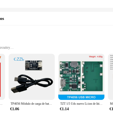
dos
ircuitry
e
nts in rechargeable battery technology. Designed with a slim profile and lightwe
ry ensures a seamless connection and efficient power delivery, making it a go-to
it a valuable addition to any electronic setup.
ence. The TP4056 Charging Circuit is a standout feature that simplifies the char
6 are tailored to meet the needs of various electronic components, ensuring co
laca de protección del cargador de batería de litio 7,4 V protección contra sobrecarga y sobredescarga 4A BMS
TP4056 Módulo de carga de batería de litio de 3,7 V 1A interfaz USB tipo c extremo PH2.0
TZT 1/5 Uds nuevo Li-ion de litio 18650 3,7 V 4,2 V Placa de cargador de batería DC-DC módulo de refuerzo TP4056 piezas de Kit DIY
 portable gadget, this battery pack is the perfect solution.
€1.06
€1.14
€