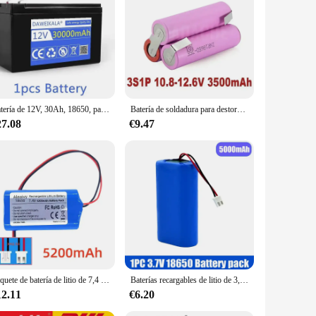
Batería de 12V, 30Ah, 18650, paquete de batería de litio, pulverizador de 30A, batería de vehículo eléctrico BMS integrada de alta corriente, cargador de 12,6 V 3A
Batería de soldadura para destornillador, paquete de baterías de 18650 V, 3500 V, 7000 V, 7,4 V, 12,6 V, 14,8 V, 3S, 4S, 6S, 8S, 25,2 V, 29,6 V, V, novedad de 20A, 35E
27.08
€9.47
Paquete de batería de litio de 7,4 V, 18650 mAh, alta corriente, 5200 V, recargable, luz LED de pesca (PH2.0/XH2.54), enchufe
Baterías recargables de litio de 3,7 V, 18650, 12000mAh, para herramientas eléctricas con luz LED, equipo de seguridad de juguete, Altavoz Bluetooth
12.11
€6.20