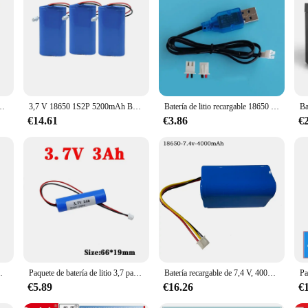
ería de numeración incorporada 5V 2.1A USB Android Apple puerto 12,6 V 3A cargador
3,7 V 18650 1S2P 5200mAh Batería De Litio Amplificador Recargable Placa De Protección Del Altavoz + Enchufe De XH-2P
Batería de litio recargable 18650 3,7 V 3600mAh/5200mAh, megáfono, monitores de altavoz, Placa de protección de luces LED + enchufe XH2.54
€14.61
€3.86
€
s LED tablero de protección + enchufe XH2.54
Paquete de batería de litio 3,7 para pesca, altavoz ligero, herramientas eléctricas para coche de juguete, celdas de iones de litio portátiles, 7,4 V, 18650 V, 12V, 3AH, 6Ah, 9Ah, 12Ah
Batería recargable de 7,4 V, 4000mAh, 18650, 2S2P, para Altavoz Bluetooth, luz Solar, Monitor + placa protectora, enchufe de XH2.54-3P
€5.89
€16.26
€