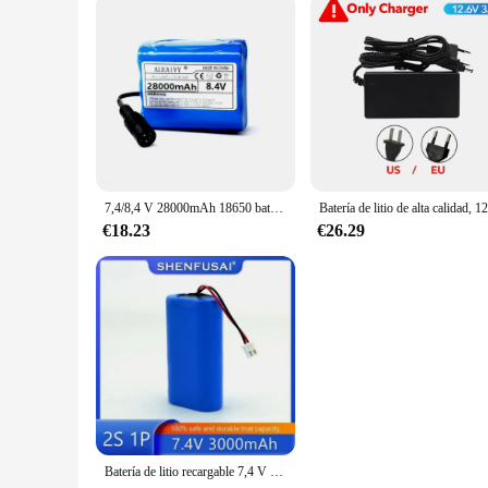
7,4/8,4 V 28000mAh 18650 baterías de iones de litio 7,4 v 28Ah batería recargable de iones de litio para bicicleta faro + cargador
€18.23
€26.29
Batería de litio recargable 7,4 V 2S1P 18650 adecuada para proyectores, altavoces, monitoreo inalámbrico, iluminación, accesorios de juguete