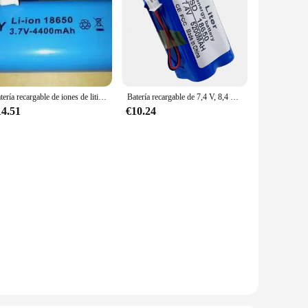
Batería recargable de iones de litio 3,7 v 18650 4400mAh
Batería recargable de 7,4 V, 8,4 V, 5200mAh, 2P2S, 5,2ah, para faros de bicicleta/CCTV/cámara/revisión eléctrica 18650 4
14.51
€10.24