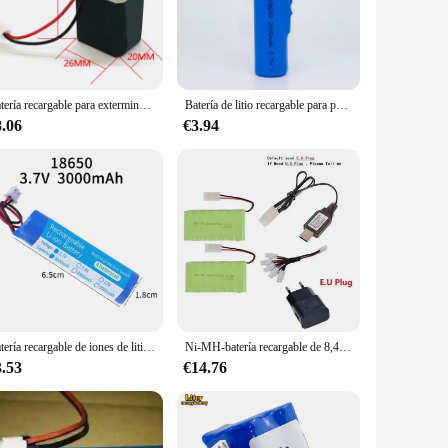
ofessional, or a consumer, this battery is designed to meet
r source is paramount. The TP4056 battery's performance is
Batería recargable para exterminador de mosquitos, 4V, baterías de plomo-ácido
Batería de litio recargable para pesca, dispositivo de 3,7 V, 20000mAh, 18650, 1S1P, con PH2.0-2P PCB, LEDLight, Bluetooth, altavoz
8.06
€3.94
 accessible to vendors and suppliers, making it an excellent
enever needed. Whether you're a professional looking to
 solution.
Batería recargable de iones de litio con PCB para Altavoz Bluetooth, faros solares, 3,7 V, 7,4 V, 11,1 V, 12V, 18650, 8000mAh
Ni-MH-batería recargable de 8,4 v y 1800mah + cargador de 8,4 v para coche de juguete, tanque, tren, Robot, barco, pistola, AA, 8,4 v, Modelo M
3.53
€14.76