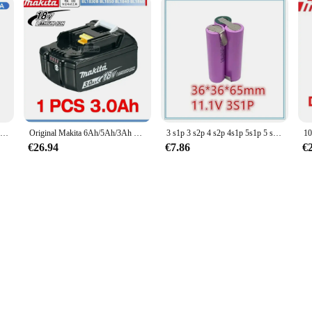
Batería de litio de alta calidad, 12V, 150Ah, ciclo profundo para buscador de peces Solar, aplicaciones marinas fuera de la red para acampar al aire libre + puerto USB
Original Makita 6Ah/5Ah/3Ah para Makita 18V batería BL1830B BL1850B BL1850 BL1840 BL1860 BL1815 batería de litio de repuesto
3 s1p 3 s2p 4 s2p 4s1p 5s1p 5 s2p 6 s1p 8,4v 3,7V 10,8 V 18V 35e Akku 16,8 mAh Akku fur 18v Schrauben dreher Batterie
€26.94
€7.86
€