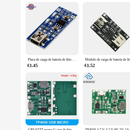
The batería 3 7 TP4056 is not just about power; it's about lo
performance and property are optimized to ensure that it del
than just a battery; it's a partner in your electronic journey
Placa de carga de batería de litio TP4056, 3,7 V, 5V, 1A, Mini USB 18650, módulo de cargador, Puerto en T, placa de refuerzo de Banco de energía
Módulo de c
€1.45
€1.52
GREATZT nuevo Li-ion de litio 18650 3,7 V 4,2 V Placa de cargador de batería DC-DC módulo de refuerzo TP4056 piezas de Kit DIY
TP4056 3,7