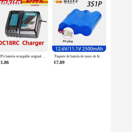
100% batería recargable original Makita 18V 6.0Ah, para Makita BL1830 BL1830B BL1840 BL1840B BL1850 BL1850B batería de herramientas eléctricas
Paquete de batería de iones de litio 3S1P, 12,6 V, 2500mAh, 18650, 11, 1v, 18650 para cámara de seguridad Ups CCTV, paquetes de baterías de 12v
21.86
€7.89