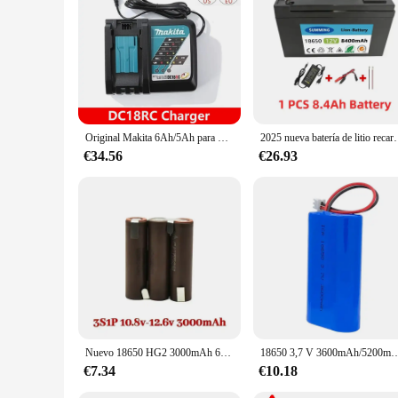
Original Makita 6Ah/5Ah para Makita18V batería recargable BL1840 BL1830B BL1850B BL1850 BL1860 BL1815 batería de litio Rment
2025 nueva batería de litio recargable 18650 12V 210Ah bat
€34.56
€26.93
Nuevo 18650 HG2 3000mAh 6000mAh 20amps 3S 4S 5S 6S 8S 7,4 V 12,6 V 14,8 V 18V 25,2 V 29,6 V para baterías de destornillador paquete de batería de soldadura
18650 3,7 V 3600mAh/5200mAh batería de litio recargable megáfono altavoz monitores luce
€7.34
€10.18