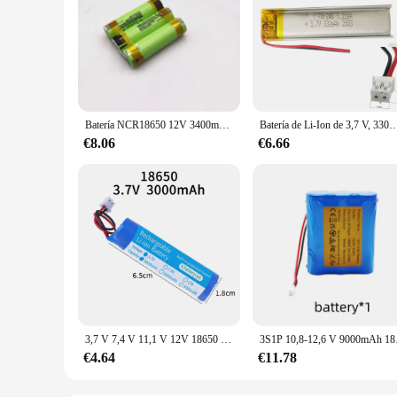
Batería NCR18650 12V 3400mAh 30amps para destornillador de 12V batería soldadura tira de soldadura 3S 3S1P 12V paquete de batería (personalizado)
Batería de Li-Ion de 3,7 V, 330Mah, 701248, li-polímero, 2,0, JST, 2 pines, para juguetes eléctricos, ordenador portá
€8.06
€6.66
3,7 V 7,4 V 11,1 V 12V 18650 3000mAh con cables batería recargable de iones de litio para Altavoz Bluetooth accesorios de faros solares
3S1P 10,8-12,6 V 9000mAh 1
€4.64
€11.78