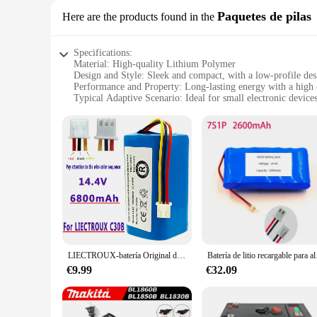
Paquetes de pilas
Here are the products found in the
Specifications:
Material: High-quality Lithium Polymer
Design and Style: Sleek and compact, with a low-profile des
Performance and Property: Long-lasting energy with a hig
Typical Adaptive Scenario: Ideal for small electronic device
Shape or Size or Weight or Quantity: Compact and lightweigh
Parts and Accessories: Comes with a TP4056 connector for e
Features:
**Unmatched Reliability and Performance**
The batería 3 7 TP4056 is a game-changer in the world of p
reliability. Its high capacity of 500mAh at 3.7V makes it a p
makes it an unobtrusive addition to any device, ensuring that
**Versatile and Easy to Use**
The batería 3 7 TP4056 is not just about power; it's about c
Whether you're looking to power a wearable device, a small ga
compact size make it a perfect choice for portable devices 
LIECTROUX-batería Original de alta capacidad para Robot aspirador C30B, pila de litio de 12800mAh, 1 unidad por paquete
Batería de litio re
**Wholesale and Supplier Options**
€9.99
€32.09
For those looking to stock up on reliable power solutions, th
lasting performance, it's a smart investment for businesses 
meet the demands of your customers, whether they're looking 