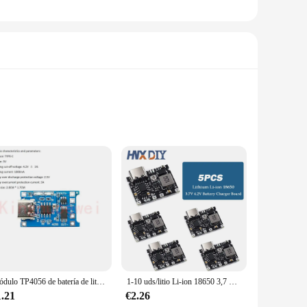
ight construction, this battery pack is perfect for a wide
 choice for vendors and suppliers. The high-capacity 3.7V
ging process, making it user-friendly for both professionals
mpatibility with a wide array of devices. Whether you're
Módulo TP4056 de batería de litio 18650, placa de carga de 3,7 V, 3,6 V, 4,2 V, 1A, protección contra sobrecarga y sobredescarga
1-10 uds/litio Li-ion 18650 3,7 V 4,2 V Placa de cargador de batería DC-DC módulo de refuerzo TP4056 piezas de Kit DIY
1.21
€2.26