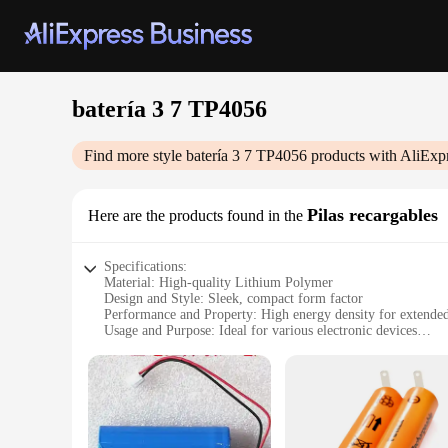
batería 3 7 TP4056
Find more style
batería 3 7 TP4056
products with AliExp
Pilas recargables
Here are the products found in the
Specifications:
Material: High-quality Lithium Polymer
Design and Style: Sleek, compact form factor
Performance and Property: High energy density for extende
Usage and Purpose: Ideal for various electronic devices
Typical Adaptive Scenario: Perfect for DIY projects and port
Shape or Size or Weight or Quantity: TP4056 battery with 
Features:
**Robust and Reliable Power**
The batería 3 7 TP4056 is a premium choice for those seeking
design that withstands the rigors of daily use. Its compact f