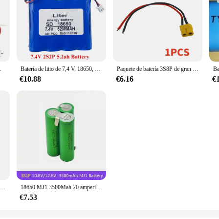
til, energía de carga móvil, tableta GPS
Batería de litio de 7,4 V, 18650, 2S2P, 5.2ah, 6ah, 6.6ah, luz LED de pesca, Altavoz Bluetooth, 8,4 V, baterías DIY de emergencia con PCB
Paquete de batería 3S8P de gran capacidad, 12V, 20Ah, 18650, placa de protección de batería de litio para inversor de luz Miner + cargador de 12,6 V 2A
€10.88
€6.16
€
8650 batería de iones de litio 9.0Ah batería de iones de litio 18650 para energía de respaldo Ups paquetes de baterías de cámaras CCTV
18650 MJ1 3500Mah 20 amperios 3S 4S 5S 6S 8S 7,4 V 12,6 V 14,8 V 18V 25,2 V 29,6 V para batería Schroevendraaierijen Lassen
€7.53