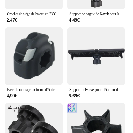
Crochet de siège de bateau en PVC Durable, support Anti-ultraviolet pour bateaux à rames gonflables, radeaux de canot en caoutchouc, accessoires de Yacht et de Kayak
Support de pagaie de Kayak pour bateau gonflable à rames, Clip monté sur rails, support de poignée, adaptateur de prise de laisse SUP
2,47€
4,49€
Base de montage en forme d'étoile pour canoë Kayak, Support de canne à pêche, 16 bases de montage durables pour bateau gonflable pour Support de canne à pêche
Support universel pour détecteur de poissons, pour Kayak de bateau, pour GPS
4,99€
5,69€