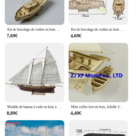
Kit de bricolage de voilier en bois d'assemblage d'infirmière, jouet de puzzle, modèle de voile, cadeau de soleil pour enfants et adultes, échelle 1/30
Kit de bricolage de voilier en bois d'assemblage d'infirmière, jouet de puzzle, modèle de voile, cadeau de soleil pour enfants et adultes, offre spéciale, 1/30
7,69€
4,69€
Modèle de bateau à voile en bois à assembler soi-même, jouets de puzzle classiques, soleil, 1:120
Mini coffre-fort en bois, échelle 1/100, kit de construction, longueur 55 mm
8,89€
4,49€