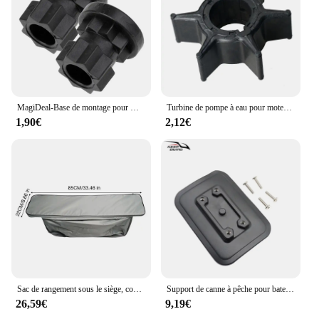
MagiDeal-Base de montage pour Kayak, en Nylon Durable, 1 paire/2 pièces, accessoires de rechange pour bateau, canoë, pêche
Turbine de pompe à eau pour moteur hors-bord Yamaha 40 50 60 70HP 6H3-44352-00 697-44352 697-44352-00, pièces de moteur de bateau
1,90€
2,12€
Sac de rangement sous le siège, coussin de siège de bateau pliable pour bateau de pêche, accessoires de bateau en caoutchouc
Support de canne à pêche pour bateau gonflable, 1 pièce, Base fixe, tampon à colle en PVC, accessoire de kayak de pêche en bateau en caoutchouc, fixateur de montage pour détecteur de poisson
26,59€
9,19€