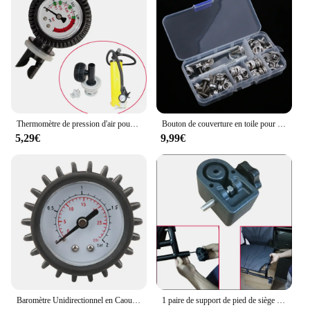
and attention to detail, you can trust that each
bateau en bois a construire set is designed to meet
the high standards of both hobbyists and
professionals.
Thermomètre de pression d'air pour bateau gonflable, canoë, Kayak, testeur de pression SUP
Bouton de couverture en toile pour bateau, yacht marin, fermeture à douille, jeu de vis à goujons, 15mm, 63 pièces
5,29€
9,99€
Baromètre Unidirectionnel en Caoutchouc pour Bateau Gonflable, Outil de Mesure
1 paire de support de pied de siège de Kayak, chaise de bateau de canoë, fixation sécurisée, support de vis de remplacement, accessoires de chaise de Kayak