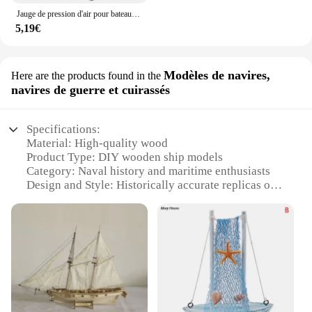
Jauge de pression d'air pour bateau gonflable, baromètre de sécurité, manomètre, détecteur de pression d'air, accessoires de bateau, pompe de planche de surf, kayak
5,19€
Modèles de navires,
Here are the products found in the
navires de guerre et cuirassés
Specifications:
Material: High-quality wood
Product Type: DIY wooden ship models
Category: Naval history and maritime enthusiasts
Design and Style: Historically accurate replicas of
warships and battleships
Usage and Purpose: Educational, hobbyist, and
decorative
Typical Adaptive Scenario: Suitable for display in
homes, offices, or museums
Performance and Property: Durable and long-
lasting, with detailed craftsmanship
Features: