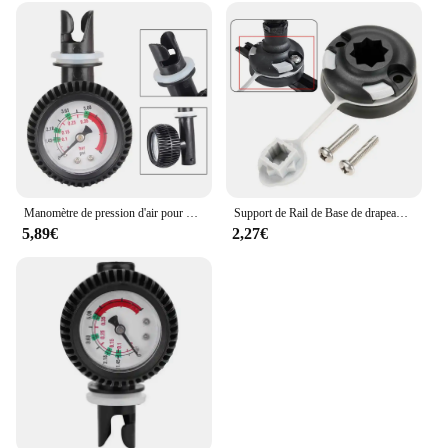
Manomètre de pression d'air pour bateau de Kayak gonflable, pompe de planche de surf, baromètre de sécurité, manomètre, détecteur de pression d'air, accessoires pour bateaux
Support de Rail de Base de drapeau de Kayak, remplacement pour Yacht marin, bateau de pêche, canoë, Base multifonctionnelle, accessoires de Rafting de canoë
5,89€
2,27€