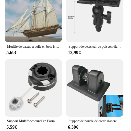
Modèle de bateau à voile en bois Halcon, kit de bricolage, soleil, assemblage, décoration, cadeau, offre spéciale, 1:100, 1 ensemble
Support de détecteur de poisson électronique pour bateau marin, support de Base de sondeur de profondeur à 360 degrés pour accessoires de Kayak
5,69€
12,99€
Support Multifonctionnel en Forme d'Étoile pour Bateau Gonflable, Accessoire de Pêche, Nouveauté
Support de boucle de corde d'ancre de bateau gonflable de Kayak, 1 pièce, ancre d'arrimage en PVC, roue de Patch, rouleau de rangée d'ancre pour bateau à rames Kayak
5,59€
6,39€