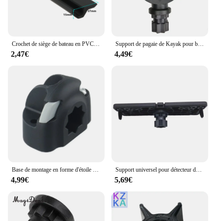
Crochet de siège de bateau en PVC Durable, support Anti-ultraviolet pour bateaux à rames gonflables, radeaux de canot en caoutchouc, accessoires de Yacht et de Kayak
Support de pagaie de Kayak pour bateau gonflable à rames, Clip monté sur rails, support de poignée, adaptateur de prise de laisse SUP
2,47€
4,49€
Base de montage en forme d'étoile pour canoë Kayak, Support de canne à pêche, 16 bases de montage durables pour bateau gonflable pour Support de canne à pêche
Support universel pour détecteur de poissons, pour Kayak de bateau, pour GPS
4,99€
5,69€