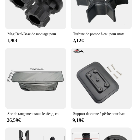
MagiDeal-Base de montage pour Kayak, en Nylon Durable, 1 paire/2 pièces, accessoires de rechange pour bateau, canoë, pêche
Turbine de pompe à eau pour moteur hors-bord Yamaha 40 50 60 70HP 6H3-44352-00 697-44352 697-44352-00, pièces de moteur de bateau
1,90€
2,12€
Sac de rangement sous le siège, coussin de siège de bateau pliable pour bateau de pêche, accessoires de bateau en caoutchouc
Support de canne à pêche pour bateau gonflable, 1 pièce, Base fixe, tampon à colle en PVC, accessoire de kayak de pêche en bateau en caoutchouc, fixateur de montage pour détecteur de poisson
26,59€
9,19€