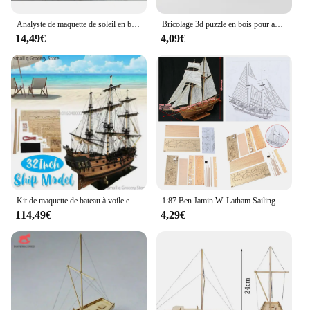
Analyste de maquette de soleil en bois pour enfants et adultes, puzzle de bateau, soleil, 1:100
Bricolage 3d puzzle en bois pour assemblage Puzzle découpe Laser bateau à voile biplan Locomotive à vapeur Train jouet bricolage Kit pour adultes enfant
14,49€
4,09€
Kit de maquette de bateau à voile en bois Sunshine, assemblage fait à la main bricolage, cadeau de décoration pour enfants, 32 po, 1 ensemble
1:87 Ben Jamin W. Latham Sailing Sunshine Assembly Model, Bateau en bois classique, Décoration en bois, DIY
114,49€
4,29€