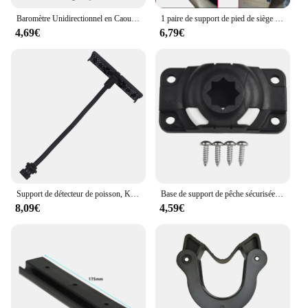
Baromètre Unidirectionnel en Caoutchouc pour Bateau Gonflable, Outil de Mesure
1 paire de support de pied de siège de Kayak, chaise de bateau de canoë, fixation sécurisée, support de vis de remplacement, accessoires de chaise de Kayak
4,69€
6,79€
Support de détecteur de poisson, Kayak, pêche, bateau gonflable, accessoires, Support pour supports, stockage de Garage, Navigation, Pvc Marine
Base de support de pêche sécurisée et polyvalente, adaptée aux détecteurs de poisson phosphorescent, supports de téléphone portable, bateau de kayak, le plus récent
8,09€
4,59€