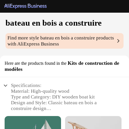
bateau en bois a construire
Find more style
bateau en bois a construire
products
with AliExpress Business
Kits de construction de
Here are the products found in the
modèles
Specifications:
Material: High-quality wood
Type and Category: DIY wooden boat kit
Design and Style: Classic bateau en bois a
construire design
Usage and Purpose: Ideal for hobbyists and craft
enthusiasts
Typical Adaptive Scenario: Suitable for both indoor