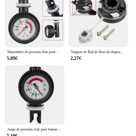
Manomètre de pression d'air pour bateau de Kayak gonflable, pompe de planche de surf, baromètre de sécurité, manomètre, détecteur de pression d'air, accessoires pour bateaux
Support de Rail de Base de drapeau de Kayak, remplacement pour Yacht marin, bateau de pêche, canoë, Base multifonctionnelle, accessoires de Rafting de canoë
5,89€
2,27€
Jauge de pression d'air pour bateau gonflable, baromètre de sécurité, manomètre, détecteur de pression d'air, accessoires de bateau, pompe de planche de surf, kayak
5,19€