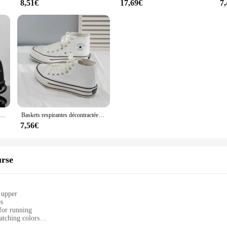
8,51€
17,69€
7
ères en maille pour hommes, chaussures de course, chaussures de marche, chaussures de basket-ball, chaussures de tennis, nouveau
Baskets respirantes décontractées pour hommes et femmes, chaussures de tennis pour couple, chaussures de tennis confortables, sports de plein air
7,56€
urse
 upper
es
for running
atching colors
ficionados