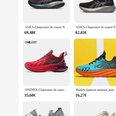
performance. The superior cushioning and support features en
**Versatile and Stylish**
Not only are these baskets de sport perfect for running, but
in any outfit. Whether you're hitting the gym or stepping out
vendors and suppliers looking to stock up on quality athletic
ASICS-Chaussures de course Nimbus 25 pour hommes, baskets de sport unisexes à coussin, originales
ASICS-C
**Tailored for the Active Lifestyle**
69,48€
62,03€
These running shoes are designed to keep up with your active 
to share with friends and family. The shoes are designed to w
seasoned runner or just starting out, these baskets de sport a
ONEMIX-Chaussures de course à lacets pour hommes et femmes, baskets de sport, d'athlétisme, d'extérieur
Baskets épaisses unisexes pour hommes et femmes, chaussur
35,60€
16,27€