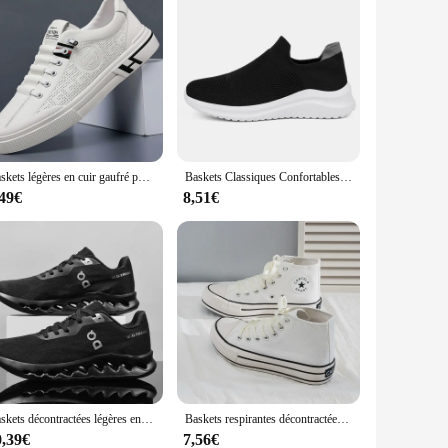
Baskets légères en cuir gaufré pour hommes, chaussures de skateboard souples et polyvalentes, respirantes et décontractées
Baskets Classiques Confortables et Décontractées pour Homme, Chaussures en Toile Plates Noires Durables, Nouvelle Collection 2024
,49€
8,51€
Baskets décontractées légères en maille pour hommes, chaussures de course, chaussures de marche, chaussures de basket-ball, chaussures de tennis, nouveau
Baskets respirantes décontractées pour hommes et femmes, chaussures de tennis pour couple, chaussures de tennis confortables, sports de plein air
0,39€
7,56€