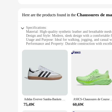
Chaussures de ma
Here are the products found in the
Specifications:
Material: High-quality synthetic leather and breathable mesh
Design and Style: Modern, sleek design with a comfortable f
Usage and Purpose: Ideal for walking, jogging, and casual w
Performance and Property: Durable construction with excelle
Shape or Size or Weight or Quantity: Available in a range of s
Parts and Accessories: Includes removable insoles for custo
Features:
**Optimal Comfort and Support**
Crafted with a blend of high-quality synthetic leather and br
not only stylish but also functional, providing the support y
to keep you comfortable and supported throughout your day.
**Versatile and Durable**
These Chaussures de marche are more than just a fashion state
traction and support ensure your safety on various terrains.
sacrificing comfort. The inclusion of removable insoles adds 
Adidas Everver Samba-Baskets rétro unisexes, Chaussures de marche simples, Chaussures d'entraînement à faible guérison, Mode allemande, Extérieur, Hommes et femmes, Taille 36-45
ASICS-Chaussures de Course Novablast 4 pour Homme et Femme, B
**Adaptive and Accessible**
75,49€
60,69€
Understanding the diverse needs of our customers, these bask
and suppliers looking to stock a high-quality, versatile prod