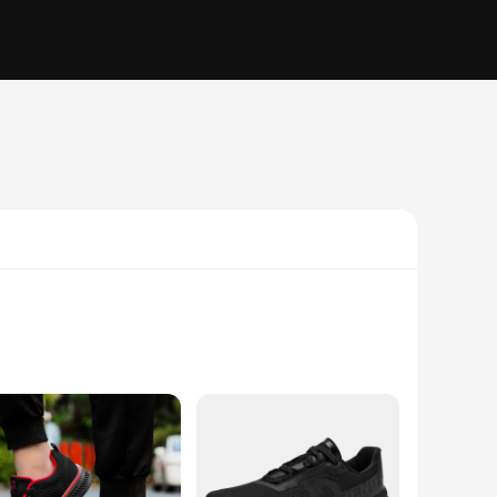
 upper provides durability, while the breathable mesh lining
eet, allowing for a more natural stride and improved