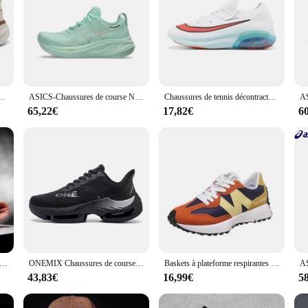
haussures de course décontractées, chaussures de planche, anti-baume, haute qualité, automne, été, nouveau, 2024
ASICS-Chaussures de course Nimbus 26 pour femmes, baskets de sport, originales
Chaussures de tennis décontractées en maille respirante pour hommes et femmes, baskets à lacets, chaussures de course légères, chaussures de sport de plein air
65,22€
17,82€
6
asket-ball respirantes super légères pour hommes et femmes, chaussures de course, confortables, entraînement de fitness, luxe, couple, tendance
ONEMIX Chaussures de course de sport pour hommes Musique Rhythm Man Sneakers Respirant Mesh Outdoor Athletic Shoe Light Male Chaussures de marche Taille EU 39-47
Baskets à plateforme respirantes pour hommes et femmes, chaussures décontractées à l'offre elles optiques, marque de mode, designer, luxe, haute qualité, 2024
43,83€
16,99€
5