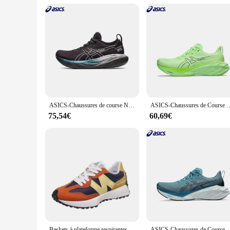
Performance and Property: Durable construction with superio
Features:
**Optimal Performance for the Active Lifestyle**
The baskets de sport are a testament to the fusion of style a
conforms to your foot's natural shape, ensuring comfort duri
stands out on the track or in the gym. The design is not just
whether you're sprinting, lifting, or engaging in any other ath
**Versatility and Convenience for Every Runner**
The baskets de sport are not just for the elite athlete; they'
gym to the streets, making them a practical choice for anyon
ASICS-Chaussures de course Nimbus 25 pour hommes, baskets de sport unisexes à coussin, originales
ASICS-Chaussures de Course Novablast 4 pour Homme et Femme, B
suppliers, and sets looking to stock up on quality athletic f
for all your fitness endeavors.
75,54€
60,69€
**Designed for the Active You**
The baskets de sport are not just a pair of shoes; they're a 
comfort for all your athletic pursuits. Whether you're a seas
swiftly and comfortably, while the superior traction and su
in every step of your active journey.
Baskets à plateforme respirantes pour hommes et femmes, chaussures décontractées à l'offre elles optiques, marque de mode, designer, luxe, haute qualité, 2024
ASICS-Chaussures de Course Novablast 4 pour Homme et Femme, B