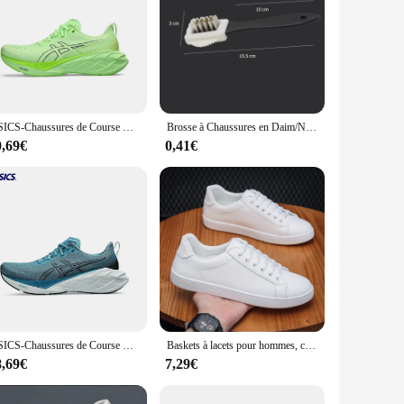
ASICS-Chaussures de Course Novablast 4 pour Homme et Femme, Baskets Confortables, Respirantes, Coupe Basse
Brosse à Chaussures en Daim/Nuk, pour Baskets, Bottes de Neige, Accessoires d'Outils
0,69€
0,41€
ASICS-Chaussures de Course Novablast 4 pour Homme et Femme, Baskets Confortables, Respirantes, Coupe Basse
Baskets à lacets pour hommes, chaussures d'extérieur confortables, plates, classiques, décontractées, polyvalentes
8,69€
7,29€