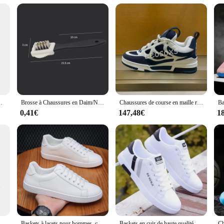
r traction and support
nd performance, crafted with the modern athlete in mind. The high-quality synth
ng the most intense workouts. The lightweight design of these running shoes is
 about aesthetics; it's about functionality. The shoes' superior traction and sup
letic activity.
re designed for anyone who values quality and style in their athletic footwear. T
e looking to elevate their running experience. The wholesale and bulk purchase
askets Confortables, Respirantes, Coupe Basse
Brosse à Chaussures en Daim/Nuk, pour Baskets, Bottes de Neige, Accessoires d'Outils
Chaussures de course en maille respirante pour hommes, baskets de sport en plein air, coordonnantes, marque de mode, haute qualité, 2024
ootwear for sale. With their durable construction and ease of maintenance, these 
0,41€
147,48€
1
statement of your active lifestyle. They're designed to keep up with the demands 
oned runner or just starting out, these shoes are a great addition to your sports
pport systems keep you grounded and focused on your performance. Embrace the s
askets Confortables, Respirantes, Coupe Basse
Baskets à lacets pour hommes, chaussures d'extérieur confortables, plates, classiques, décontractées, polyvalentes
Baskets en cuir de haute qualité pour hommes, chaussures de plein air décontractées, à lacets, offre spéciale