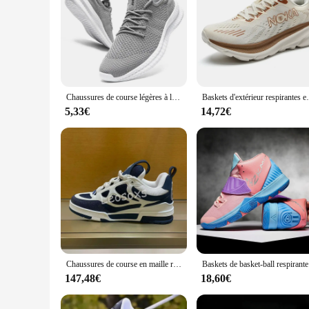
Chaussures de course légères à lacets pour homme, baskets de sport, de marche, confortables et respirantes
Baskets d'extérieur respirantes en maille pour hommes, c
5,33€
14,72€
Chaussures de course en maille respirante pour hommes, baskets de sport en plein air, coordonnantes, marque de mode, haute qualité, 2024
Baskets de b
147,48€
18,60€