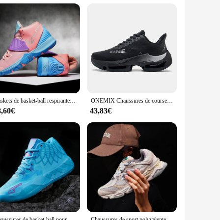
etic leather and breathable mesh upper offer a snug fit that
 complemented by a bold, eye-catching color palette that
port systems are engineered to enhance your performance,
he shoes' versatility extends to various environments, from the
 options make these shoes an excellent choice for vendors,
Baskets de basket-ball respirantes super légères pour hommes et femmes, chaussures de course, confortables, entraînement de fitness, luxe, couple, tendance
ONEMIX Chaussures de course de sport pour hommes Musique Rhythm Man Sneakers Respirant Mesh Outdoor Athletic Shoe Light Male Chaussures de marche Taille EU 39-47
running shoes are built to last and provide the support needed
8,60€
43,83€
of an active routine, providing the necessary support and
 gear. The lightweight design ensures that you can move
pirit of the baskets de sport and let them be your partner
Chaussures de basket-ball pour hommes, entraînement professionnel, Combat réel, baskets basses, mode sport scolaire, grand garçon, nouvelle collection
Chaussures de sport polyvalentes à la mode et confortables, semelle souple, rehausseur de hauteur, décontracté, meilleure vente