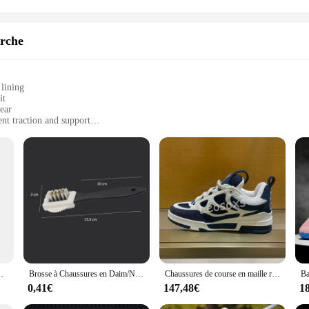
rche
 lining
it
ear
nt traction and support
izes to fit all foot types
mized comfort
eathable mesh lining, these baskets de sport ensure a comfortable fit that adapts
ou need for your daily activities. Whether you're hitting the pavement for a bri
ment; they're a testament to durability and versatility. The robust construction 
 The lightweight design makes them an excellent choice for long walks or marath
an extra layer of customization, allowing you to fine-tune the fit to your perso
askets Confortables, Respirantes, Coupe Basse
Brosse à Chaussures en Daim/Nuk, pour Baskets, Bottes de Neige, Accessoires d'Outils
Chaussures de course en maille respirante pour hommes, baskets de sport en plein air, coordonnantes, marque de mode, haute qualité, 2024
0,41€
147,48€
1
ets de sport come in a range of sizes to accommodate all foot types. The whole
uct. Whether you're looking to set up a new business or add to your existing inve