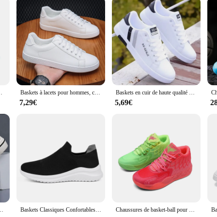
ur customers, catering to the needs of both athletes and casual wearers.
askets Confortables, Respirantes, Coupe Basse
Baskets à lacets pour hommes, chaussures d'extérieur confortables, plates, classiques, décontractées, polyvalentes
Baskets en cuir de haute qualité pour hommes, chaussures de plein air décontractées, à lacets, offre spéciale
7,29€
5,69€
2
ures de skateboard souples et polyvalentes, respirantes et décontractées
Baskets Classiques Confortables et Décontractées pour Homme, Chaussures en Toile Plates Noires Durables, Nouvelle Collection 2024
Chaussures de basket-ball pour hommes, chaussures de sport décontractées, baskets de course en plein air, baskets pour hommes, haut, anti-alde, haute qualité, été, automne