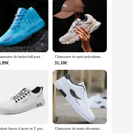
Chaussures de basket-ball pour hommes, entraînement professionnel, Combat réel, baskets basses, mode sport scolaire, grand garçon, nouvelle collection
Chaussures de sport polyvalentes à la mode et confortables, semelle souple, rehausseur de hauteur, décontracté, meilleure vente
8,99€
31,10€
Baskets basses à lacets en Y pour jeunes hommes, chaussures blanches, confortables, décontractées, respirantes, UOSU, modèle populaire, nouveau, 2024
Chaussures de tennis décontractées respirantes pour hommes, chaussures à imprimé plume, baskets plates d'extérieur, 2019, 67