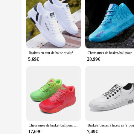
Baskets en cuir de haute qualité pour hommes, chaussures de plein air décontractées, à lacets, offre spéciale
Chaussures de basket-ball pour hommes, entraînemen
5,69€
28,99€
Chaussures de basket-ball pour hommes, chaussures de sport décontractées, baskets de course en plein air, baskets pour hommes, haut, anti-alde, haute qualité, été, automne
17,69€
7,49€