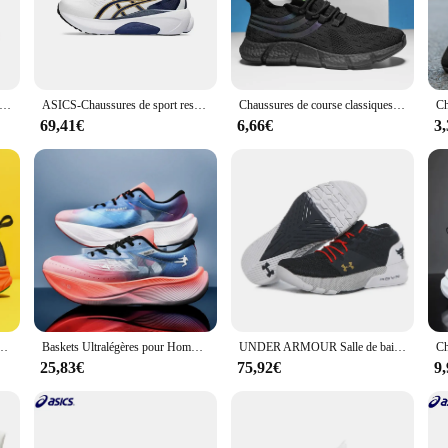
sure that your feet are comfortably cradled, reducing the risk of injury and fa
 they also serve as a stylish addition to your casual wardrobe. The sleek, moder
 for a casual day, these shoes offer versatility and a fashionable touch. The wh
 footwear.
haussures de course Nimbus 26 pour hommes, baskets de sport unisexes à coussin
ASICS-Chaussures de sport respirantes pour homme, baskets de course, de plein air, classiques, originales, avec coussin, Kayano 30 K30
Chaussures de course classiques en maille respirante pour hommes, baskets d'extérieur légères et confortables, chaussures de marche à enfiler, chaussures de tennis pour hommes
69,41€
6,66€
3
lifestyle. The sets available for sale are perfect for those who need multiple p
ithstand the rigors of daily use, making them a reliable choice for sports enthus
re an excellent choice for anyone looking to elevate their athletic footwear game
es de course, chaussures de basket-ball, chaussures de marche de randonnée, grande taille, marques de luxe, automne
Baskets Ultralégères pour Homme, Chaussures de dehors, de Course, Marathon, Gym
UNDER ARMOUR Salle de bain UA pour hommes VR Project Rock 2 Johnson Bull Head Low Fitness Outdoor Running Sports Trainers Size40-45 2024
25,83€
75,92€
9