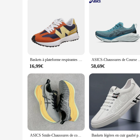
performance and property, they are sure to be a hit among yo
Baskets à plateforme respirantes pour hommes et femmes, chaussures décontractées à l'offre elles optiques, marque de mode, designer, luxe, haute qualité, 2024
ASICS-Chaussures de Course Novablast 4 pour Homme et Femme, B
16,99€
58,69€
ASICS Smile-Chaussures de course pour hommes et femmes, baskets basses, anti-ald, respirantes, légères, sans luminelace, rencontre
Baskets légères en cuir gaufré pour hommes, chauss