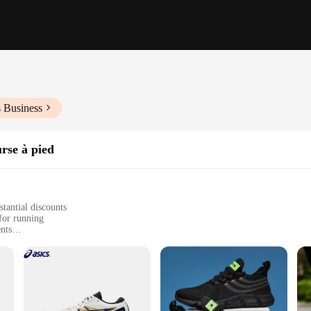
s Business
rse à pied
tantial discounts
for running
nts
ficionados
perior cushioning and support
designed to enhance your running experience. The high-quality synthetic leather
 The lightweight construction of these running shoes reduces the load on your f