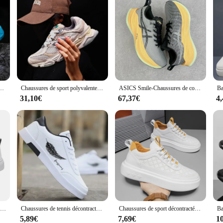
t professionnel, Combat réel, baskets basses, mode sport scolaire, grand garçon, nouvelle collection
Chaussures de sport polyvalentes à la mode et confortables, semelle souple, rehausseur de hauteur, décontracté, meilleure vente
ASICS Smile-Chaussures de course pour hommes et femmes, baskets basses, anti-ald, respirantes, légères, sans luminelace, rencontre
31,10€
67,37€
4
Baskets basses à lacets en Y pour jeunes hommes, chaussures blanches, confortables, décontractées, respirantes, UOSU, modèle populaire, nouveau, 2024
Chaussures de tennis décontractées respirantes pour hommes, chaussures à imprimé plume, baskets plates d'extérieur, 2019, 67
Chaussures de sport décontractées pour hommes, baskets de course respirantes, chaussures à plateforme blanches, extérieur, non ald, mode
5,89€
7,69€
1