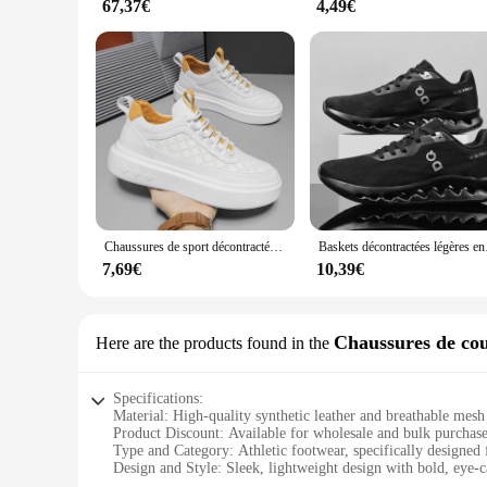
67,37€
4,49€
Chaussures de sport décontractées pour hommes, baskets de course respirantes, chaussures à plateforme blanches, extérieur, non ald, mode
Baskets décontractées lég
7,69€
10,39€
Chaussures de co
Here are the products found in the
Specifications:
Material: High-quality synthetic leather and breathable mesh
Product Discount: Available for wholesale and bulk purchas
Type and Category: Athletic footwear, specifically designed 
Design and Style: Sleek, lightweight design with bold, eye-c
Usage and Purpose: Ideal for sports enthusiasts and fitness a