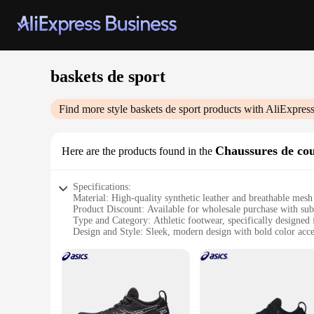
baskets de sport
Find more style
baskets de sport
products with AliExpres
Chaussures de cou
Here are the products found in the
Specifications:
Material: High-quality synthetic leather and breathable mesh
Product Discount: Available for wholesale purchase with subs
Type and Category: Athletic footwear, specifically designed 
Design and Style: Sleek, modern design with bold color acce
Usage and Purpose: Ideal for sports enthusiasts and fitness a
Performance and Property: Lightweight construction with su
Features:
**Optimized for Performance**
Crafted with the athlete in mind, these baskets de sport are 
ensures your feet stay cool and dry during intense workouts.