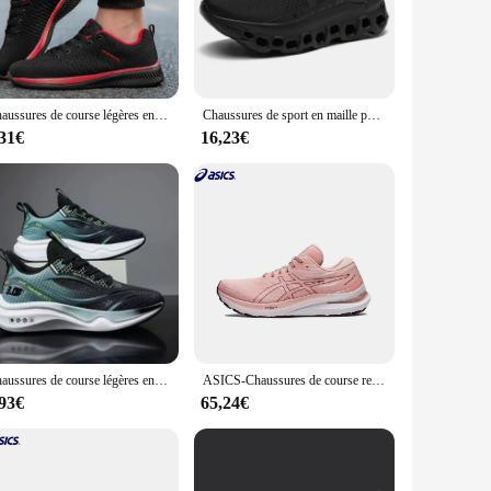
tigue.
n design with bold color accents makes them a standout piece
olesale availability makes them an excellent choice for
Chaussures de course légères en tricot respirant pour hommes, baskets décontractées, chaussures de sport athlétiques, course à pied, marche, gym, mode
Chaussures de sport en maille pour hommes, baskets décontractées de luxe, chaussures de course à plateforme légère, chaussures de marche de basket-ball, mode d'été
,31€
16,23€
airs to rotate through their workouts or for those who want
iasts and fitness aficionados alike. Whether you're a
.
Chaussures de course légères en maille respirante pour hommes, chaussures de sport décontractées, baskets d'entraînement athlétiques, plein air, mode
ASICS-Chaussures de course respirantes GEL Kayano pour femmes, baskets de sport, à coussin d'air, originales, GE L29, 29
,93€
65,24€