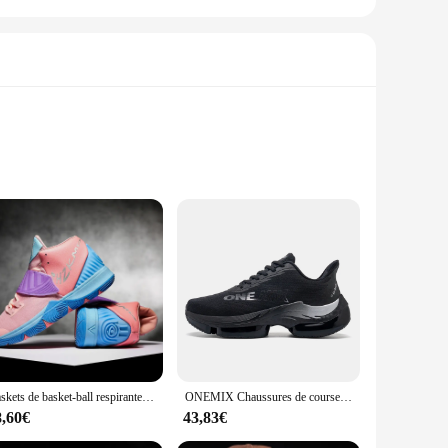
 to your foot's natural contours. The modern, sleek design is
sk walk or enjoying a casual day out, these shoes are designed
withstands the rigors of daily wear, while the excellent
on training, ensuring that you can go the distance without
nal preference.
Baskets de basket-ball respirantes super légères pour hommes et femmes, chaussures de course, confortables, entraînement de fitness, luxe, couple, tendance
ONEMIX Chaussures de course de sport pour hommes Musique Rhythm Man Sneakers Respirant Mesh Outdoor Athletic Shoe Light Male Chaussures de marche Taille EU 39-47
8,60€
43,83€
sale and vendor options make them accessible to retailers
ntory, these shoes are an excellent choice. With their