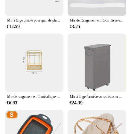
Mir à linge pliable pour gain de place, bac de rangement en plastique portable avec Foy pour l'organisation de la buanderie, 16L
Mir de Rangement en Rotin Tissé en Plastique pour Cuisine, Boîte de Rangement pour Collation
€12.59
€3.25
Mir de rangement en fil métallique rose doré, pour la maison, le bureau, le bureau, le sunoffice, porte-pinceau de maquillage, évaluation en fer, décoration nordique
Mir à linge fermé avec roulettes et couvercle, 65L, 17,17 Gal, adapté aux chambres à coucher, baignoires, buanderie, dortoirs, 1PC
€6.93
€24.39