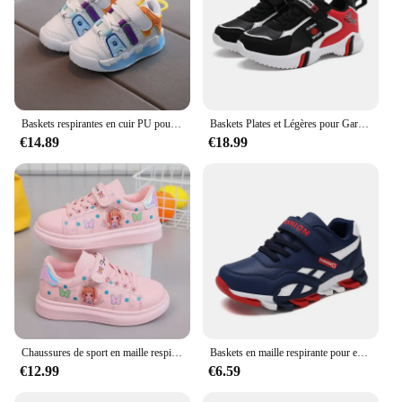
Baskets respirantes en cuir PU pour enfants, chaussures de sport à semelle souple, optique de course, chaussures astronomiques, chaussures Velcro pour enfants, mode
Baskets Plates et Légères pour Garçon et Fille, Chaussures de Course Confortables, de dehors en Plein Air, Tennis ChimTennis pour Enfant, 2024
€14.89
€18.99
Chaussures de sport en maille respirante pour enfants, baskets blanches, chaussures de course décontractées, baskets de dessin animé pour enfants, smiley light, printemps, automne, populaire
Baskets en maille respirante pour enfants, chaussures de sport décontractées pour enfants, chaussures de course d'école pour garçons et filles, crochet et boucle pour enfants, été
€12.99
€6.59