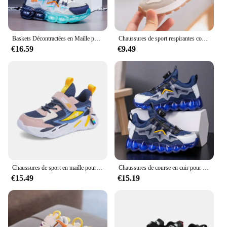
Baskets Décontractées en Maille pour Enfant, Chaussures de Marche Plates, Respirantes, de Tennis, de dehors, pour Garçon, à la Mode, 2024
Chaussures de sport respirantes coordonnantes pour enfants, baskets confortables pour tout-petits, légères, boucle à crochet, semelle souple, chaussures de course décontractées
€16.59
€9.49
Chaussures de sport en maille pour enfants, baskets respirantes, non ald, décontractées, course à pied, marche, enfants, garçons, filles
Chaussures de course en cuir pour enfants, baskets respirantes pour étudiants, chaussures de marche décontractées pour adolescents, chaussures souples pour enfants, sports de plein air
€15.49
€15.19