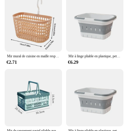
Mir mural de cuisine en maille respirante, panier de rangement officiel, crochet de rotation résistant à 360 degrés, HOKitchen
Mir à linge pliable en plastique, petit panier à linge pliable avec Foy, panier à linge pliable pour vêtements, gain de place
€2.71
€6.29
Mir de rangement pastel pliable avec poignée, grande boîte de rangement pliable, cuisine, salon, organisation de bureau, 1 pièce
Mir à linge pliable en plastique, petit panier à linge pliable avec Foy, panier à linge pliable pour vêtements, gain de place