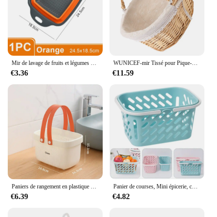
Mir de lavage de fruits et légumes en silicone avec poignée, nettoyeur de proximité de plat pliable carré, passoire multi-usage, cuisine, 1,2 pièces
WUNICEF-mir Tissé pour Pique-Nique, Rangement de Fleurs, Mariage, Fille, Poignée de Saule, Pâques, Foy, Jardin Légumes, Rustique, Décoratif
€3.36
€11.59
Paniers de rangement en plastique avec poignée, panier de vidange évidé, panier de bain empilable, shampooing, toilette, évaluation
Panier de courses, Mini épicerie, chariot pour enfants, rangement de jouets, petits accessoires, magasin, jouets, maison, cuisine
€6.39
€4.82