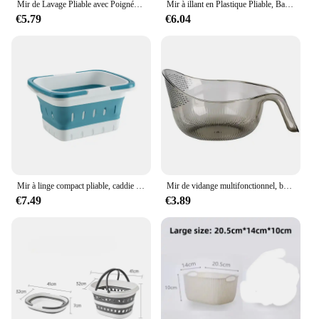
Mir de Lavage Pliable avec Poignée, Baignoire en Plastique Portable, Accessoire de Rangement Multifonctionnel pour Voyage, 1 Pièce
Mir à illant en Plastique Pliable, Baignoire Ovale Portable, Gain de Place, Grand Conteneur de Stockage Domestique
€5.79
€6.04
Mir à linge compact pliable, caddie de bain en plastique, capacité de poignée, accessoires de voyage portables
Mir de vidange multifonctionnel, bol de vidange, évier domestique, bassin à légumes, lavage de cuisine, assiette de fruits en plastique
€7.49
€3.89