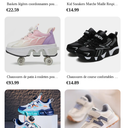
Baskets légères coordonnantes pour enfants, confortables, rotatives, chaussures décontractées, chaudes, optiques, astronomiques, garçons, filles, chaussures de marche
Kid Sneakers Marche Maille Respirant Casual Chaussures Chaussures De Sport Pour Garçons Fille Léger Chaussures De Course
€22.59
€14.99
Chaussures de patin à roulettes pour enfants, poignées de parkour amovibles, décontracté, garçons, filles, enfants, mode, déformation à 4 roues, course en plein air, chaussures de patinage
Chaussures de course confortables en cuir pour enfants, baskets légères, chaussures de tennis pour garçons, sports de plein air, chaussures de marche pour enfants, mode
€93.99
€14.89