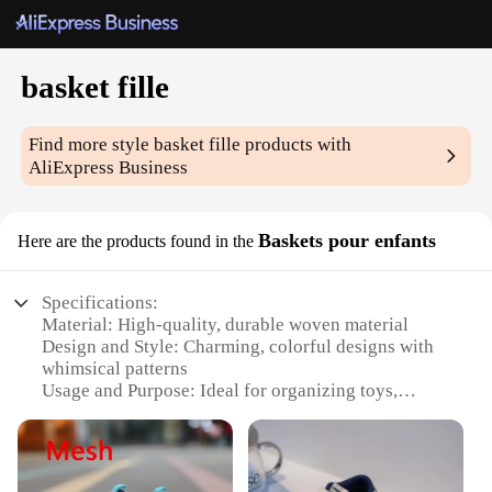
basket fille
Find more style
basket fille
products with
AliExpress Business
Baskets pour enfants
Here are the products found in the
Specifications:
Material: High-quality, durable woven material
Design and Style: Charming, colorful designs with
whimsical patterns
Usage and Purpose: Ideal for organizing toys,
books, and other small items
Performance and Property: Lightweight yet sturdy,
easy to clean
Shape or Size or Weight or Quantity: Available in