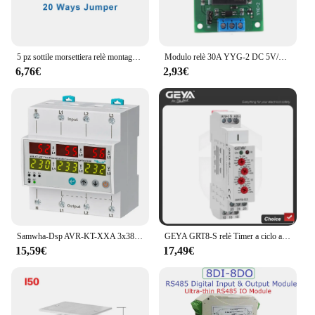
5 pz sottile morsettiera relè montaggio su guida Din 35mm TRS-1.5 HF41F 24V 6A presa a vite Base LED connettore modulo relè Plug-in
Modulo relè 30A YYG-2 DC 5V/12V/24V modulo relè di isolamento optoaccoppiatore unidirezionale ad alta potenza
6,76€
2,93€
Samwha-Dsp AVR-KT-XXA 3x380V + relè di protezione da sovracorrente e tensione tipo chiave nuetrale 63A,80A,100A
GEYA GRT8-S relè Timer a ciclo asimmetrico SPDT 220V 16A AC/DC12V-240V relè elettronico di ripetizione
15,59€
17,49€