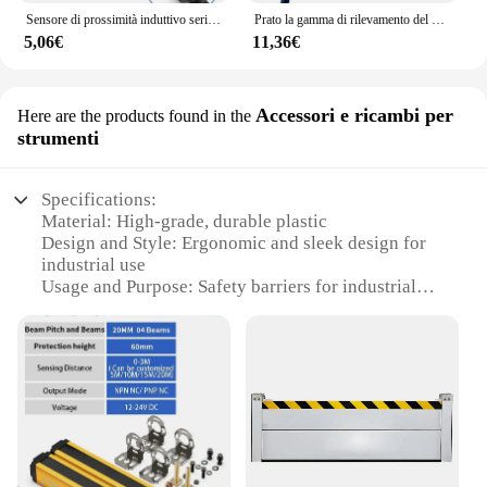
Sensore di prossimità induttivo serie GTRIC LJ12A3 NPN PNP distanza di rilevamento di alta qualità 2mm 4mm DC 12-24V AC 90-220V
Prato la gamma di rilevamento del sensore fotoelettrico quadrato a riflessione a specchio a riflessione diffusa R61 è 3m, GQ3-MG3MN
5,06€
11,36€
Accessori e ricambi per
Here are the products found in the
strumenti
Specifications:
Material: High-grade, durable plastic
Design and Style: Ergonomic and sleek design for
industrial use
Usage and Purpose: Safety barriers for industrial
environments
Typical Adaptive Scenario: Warehouses, factories,
and construction sites
Shape or Size or Weight or Quantity: Adjustable and
lightweight for easy handling
Performance and Property: Resistant to impact and
corrosion
Features: