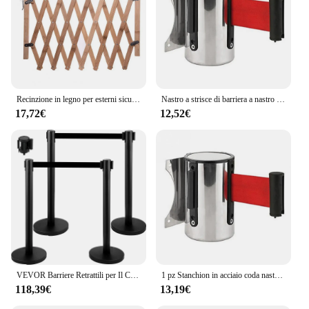
Recinzione in legno per esterni sicura facile installazione barriera di separazione di sicurezza per animali domestici espandibile universale per interni ed esterni
Nastro a strisce di barriera a nastro retrattile in acciaio inossidabile fissato a parete da 3/2M per barriera di controllo delle folle dell'area di separazione
17,72€
12,52€
VEVOR Barriere Retrattili per Il Controllo della Folla e La Coda, 4 Pz Colonnine Segnapercorso con Nastro Nero per Dividere I Corvi in Banche, Aeroporti, Stadi, Luoghi di Divertimento e Altri Luoghi
1 pz Stanchion in acciaio coda nastro retrattile barriera montaggio a parete controllo della folla 2 m 3 metri di lunghezza nastro parti di utensili al dettaglio
118,39€
13,19€