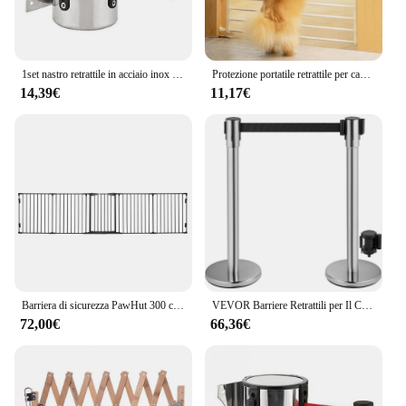
efficiency.
1set nastro retrattile in acciaio inox Stanchion coda barriera striscia montaggio a parete controllo folla striscia retrattile Guardrail Cordon Line
Protezione portatile retrattile per cancello per cani, recinzione regolabile, barriera per bambini, cancello per scale, per patio, prato, giardino, scale
14,39€
11,17€
Barriera di sicurezza PawHut 300 cm 5 panel Dog Park
VEVOR Barriere Retrattili per Il Controllo della Folla e La Coda, 6 Pezzi Colonnine Segnapercorso con Nastro Rosso per Dividere I Corvi in Banche, Aeroporti, Stadi, Luoghi di Divertimento e Altri
72,00€
66,36€