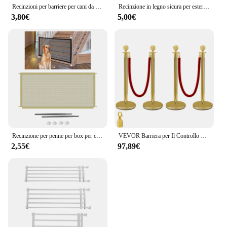
Recinzioni per barriere per cani da compagnia rete isolata per animali domestici rete pieghevole traspirante recinzione di sicurezza per cani da gioco per scale porte per interni ed esterni
Recinzione in legno sicura per esterni facile installazione barriera di separazione di sicurezza per animali domestici espandibile universale per interni ed esterni Anti-pus
3,80€
5,00€
Recinzione per penne per box per cuccioli per cani
VEVOR Barriera per Il Controllo della Folla con Corda di Velluto Rosso, 3/4 Pezzi Corda da 1,5 m Barriere di Controllo della Folla Tondo Post Palo per Teatri, Hotel, Casinò, Biglietterie ed Eventi
2,55€
97,89€