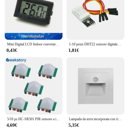
Mini Digital LCD Indoor conveniente sensore di temperatura misuratore termometro Gauge
1-10 pezzi DHT22 sensore digitale di temperatura e umidità modulo AM2302 + PCB con cavo
0,43€
1,81€
5/10 pz HC-SR501 PIR sensore a infrarossi regolare IR piroelettrico infrarossi PIR sensore di movimento modulo rilevatore per Arduino Raspberry Pi
Lampada da terra incorporata con rilevamento a infrarossi umano da 3 pezzi, lampada da terra AC110V-240V lampada da gradino a LED da 2W, decorazione della camera da letto della scala
4,69€
5,35€