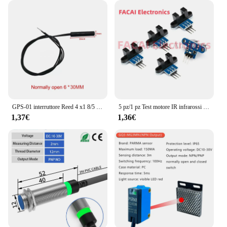
GPS-01 interruttore Reed 4 x1 8/5 x2 5/6 x2 0/25/30mm sensore di prossimità Magnetron normalmente aperto
5 pz/1 pz Test motore IR infrarossi scanalato sensore di misurazione della velocità ottica rilevamento optoaccoppiatore modulo scheda
1,37€
1,36€