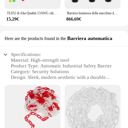
TL652 di Alta Qualità 13AWG silicone flessibile di estensione cavi test 4 millimetri Spina A Banana maschio a Femmina presa
Barriera luminosa della macchina di industria del sensore della tenda della luce di sicurezza delle tende del Laser
15,29€
866,69€
Barriera automatica
Here are the products found in the
Specifications:
Material: High-strength steel
Product Type: Automatic Industrial Safety Barrier
Category: Security Solutions
Design: Sleek, modern aesthetic with a durable
finish
Usage and Purpose: Ideal for industrial settings to
enhance safety and control access
Performance: Robust, reliable, and easy to install
Parts and Accessories: Comes with all necessary
components for a complete setup
Features: