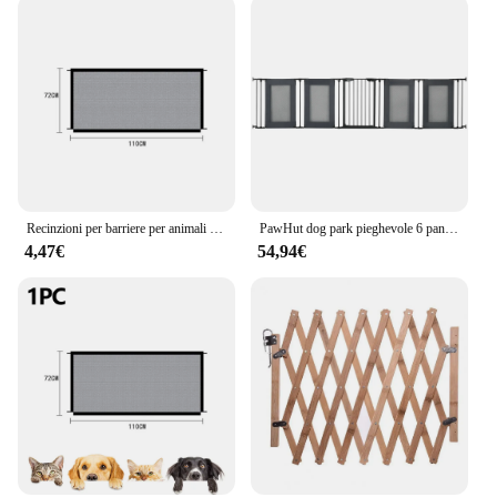
Recinzioni per barriere per animali domestici cancello per cani in rete scale pieghevoli protezione per la separazione dell'ingresso box di sicurezza per bambini traspirante portatile
PawHut dog park pieghevole 6 pannelli barriera di sicurezza 117x103x74 cm
4,47€
54,94€