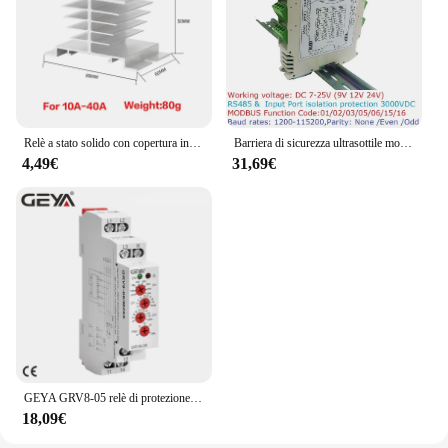
Relè a stato solido con copertura in plastica 10A ~ 150A DA DD AA Relè di controllo CC monofase AC 220V a 3-32VDC SSR-10DA 25DA 40DA
Barriera di sicurezza ultrasottile modulo IO RS485 8DI-8DO RS485 uscita ingresso digitale NPN MODBUS RTU per apparecchiature industriali PLC relè
4,49€
31,69€
GEYA GRV8-05 relè di protezione da sovratensione e sottotensione regolabile con funzione asimmetrica relè di monitoraggio trifase 220V
18,09€