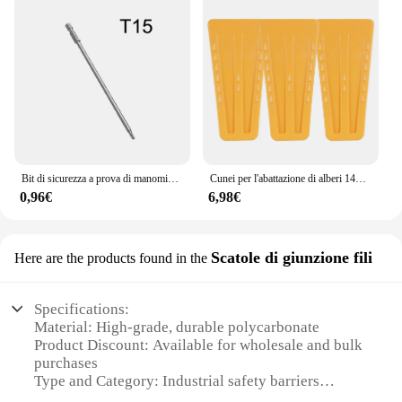
Bit di sicurezza a prova di manomissione set di punte magnetiche cacciavite Torx testa piatta 1/4 "punta esagonale 150mm lunga T8 T10 T15 T20 T25 T27 T30/T40
Cunei per l'abattazione di alberi 140mm 200mm Cunei per motosega Attrezzatura per il taglio di alberi per il taglio sicuro dell'albero Cuneo per l'abattazione dell'albero per la taglierina dell'albero
0,96€
6,98€
Scatole di giunzione fili
Here are the products found in the
Specifications:
Material: High-grade, durable polycarbonate
Product Discount: Available for wholesale and bulk
purchases
Type and Category: Industrial safety barriers
Design and Style: Ergonomic, robust, and easy to