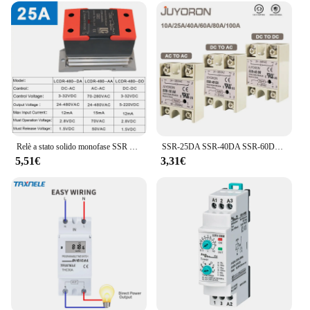
Relè a stato solido monofase SSR 10DA 25DA 40DA controllo cc montato su guida Din AC SSR 110V 220V DC a DC
SSR-25DA SSR-40DA SSR-60DA SSR-25AA 40AA 40DD Relè A Stato Solido SSR 10A 25A 40A 60A Modulo di Relè per PID REGOLATORE di Temperatura di Controllo
5,51€
3,31€