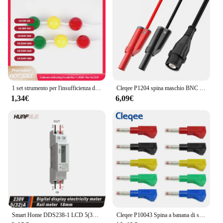
1 set strumento per l'insufficienza della convergenza della vista della stringa del diametro di allenamento dei bambini strumenti per la cura degli occhi nuovo
Cleqee P1204 spina maschio BNC di sicurezza a doppia spina a Banana impilabile da 4mm cavo coassiale RG58 cavo di prova per oscilloscopio 120CM
1,34€
6,09€
Smart Home DDS238-1 LCD 5(32)A 230VAC 50Hz palo monofase su guida DIN kilowattora kwh Meter misuratore di energia misuratore di potenza nuovo di zecca
Cleqee P10043 Spina a banana di sicurezza da 4 mm 32A Tipo di saldatura retrattile Connettore fai da te a molla forte incorporato per multimetro