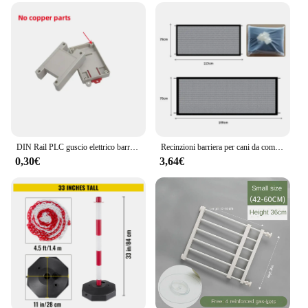
install
Usage and Purpose: Secure electrical connections
and prevent accidents
Typical Adaptive Scenario: Suitable for various
industrial settings
Shape or Size or Weight or Quantity: Customizable
to fit specific needs
Features:
|Wholesale|Vendors|
DIN Rail PLC guscio elettrico barriera di sicurezza modulo di isolamento guscio in plastica 3-49 82x54x32mm scatola di progetto scatola di controllo industriale
Recinzioni barriera per cani da compagnia con gancio da 4 pezzi Cancello per scale in rete isolata per animali domestici Nuovo box pieghevole in rete traspirante per recinzione di sicurezza per cani
0,30€
3,64€
**Unmatched Durability and Safety**
The barriere sicurezza industriale is a testament to
the fusion of durability and safety in industrial
settings. Crafted from high-grade polycarbonate,
these safety barriers are designed to withstand the
rigors of heavy-duty use, ensuring they remain a
reliable component in your safety arsenal. Their
robust construction not only provides a sturdy
barrier against potential hazards but also resists
wear and tear, maintaining its integrity over time.