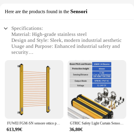
Sensori
Here are the products found in the
Specifications:
Material: High-grade stainless steel
Design and Style: Sleek, modern industrial aesthetic
Usage and Purpose: Enhanced industrial safety and
security
Performance and Property: Durable, weather-
resistant, and corrosion-resistant
Parts and Accessories: Comprehensive sets
available for easy installation
Applicable Scenario: Ideal for industrial
environments requiring robust barriers
Features:
|Wholesale|
**Unmatched Durability and Reliability**
FUWEI FGM-SN sensore ottico per tende per protezione di sicurezza industriale barriera a infrarossi uscita relè luce di sicurezza
GTRIC Safety Light Curtain Sensor 20mm Pitch Area Protection Device barriera a griglia a infrarossi industriale uscita NPN PNP 12-24V DC
Crafted from high-grade stainless steel, these
613,99€
36,80€
barriere sicurezza industriale offer unparalleled