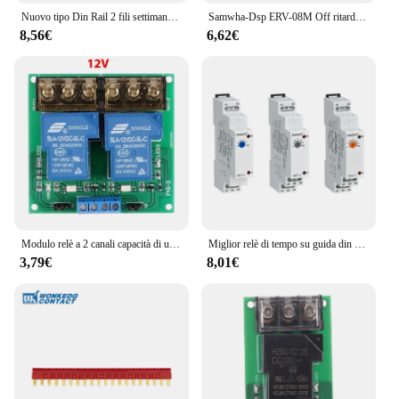
Nuovo tipo Din Rail 2 fili settimanale 7 giorni programmabile interruttore orario digitale relè controllo Timer AC 220V 230V 12V 24V 48V 16A 30A
Samwha-Dsp ERV-08M Off ritardo relè temporizzato multifunzione regolabile elettronico (0,1sec. -100 ore.)
8,56€
6,62€
Modulo relè a 2 canali capacità di uscita 12V 5V 24V entro DC 30V 30A o AC 250V 30A modulo scheda relè di isolamento fotoaccoppiatore
Miglior relè di tempo su guida din TBT5-3/2 24-240V AC/DC relè di tensione universale 220v relè di nuova data intervallo di impostazione del tempo 0.1S-60m
3,79€
8,01€