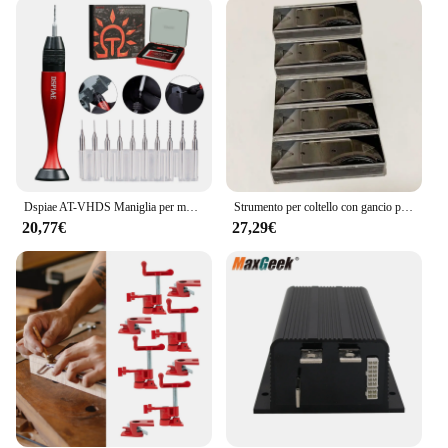
**Ease of Use and Compliance**
Understanding the importance of quick deployment
and ease of use, these safety barriers are designed
with user-friendliness in mind. They can be set up
swiftly, ensuring that your workplace remains
compliant with safety regulations without causing
disruptions to your workflow. The ergonomic
design not only enhances safety but also contributes
to a more comfortable workspace, reducing the risk
of fatigue and injury.
Dspiae AT-VHDS Maniglia per morsa universale nera rossa per punta da trapano in acciaio al tungsteno DB-03 0,3 mm-1,2 mm
Strumento per coltello con gancio per corna lama a mezza luna lame per cavi tagliati di sicurezza industriale
20,77€
27,29€
**Comprehensive Safety Solutions**
The sets of industrial safety barriers available for
sale are not just barriers; they are comprehensive
safety solutions. Each set includes all the necessary
components to create a secure perimeter, ensuring
that your workers are protected from hazards. The
barriers are not only about preventing accidents;
they also serve as visual cues, guiding employees
and visitors to follow safe practices. Whether you're
a vendor, supplier, or an individual looking to
enhance safety in your workplace, these barriers are