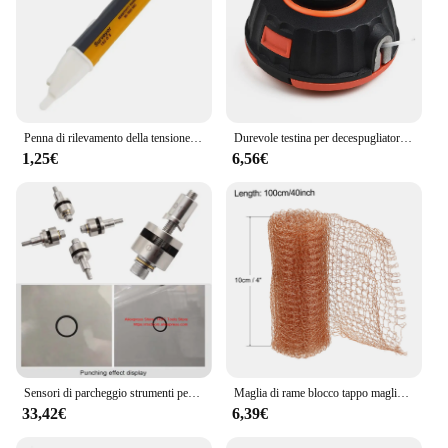
Penna di rilevamento della tensione indicatore elettrico presa per sensore LCD a parete rilevatore di tensione ca senza contatto strumento di presa di corrente 90-1000v
Durevole testina per decespugliatore P25, progettata per McCulloch B26PS T26CS MT260CLS, facile da installare, protegge il tuo giardino con facilità
1,25€
6,56€
Sensori di parcheggio strumenti per fori per tutti i veicoli strumento di perforazione
Maglia di rame blocco tappo maglia filtro schermo rete filo di rame tessuto di riempimento maglia 100-600cm L x 10-12.7cm W per BuildingHole
33,42€
6,39€