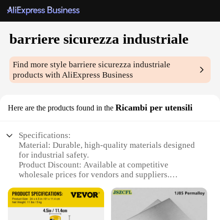
barriere sicurezza industriale
Find more style
barriere sicurezza industriale
products with AliExpress Business
Ricambi per utensili
Here are the products found in the
Specifications:
Material: Durable, high-quality materials designed
for industrial safety.
Product Discount: Available at competitive
wholesale prices for vendors and suppliers.
Type and Category: Industrial safety barriers, an
essential component of safety equipment.
Design and Style: Ergonomically designed for ease
of use and efficient safety management.