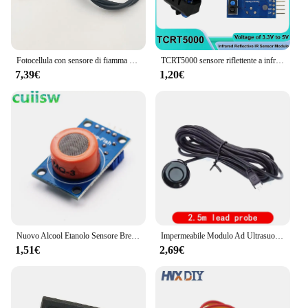
Fotocellula con sensore di fiamma benelux QRB1 normale e ad alta fotosensibile per rilevatore di fiamma con bruciatore Diesel
TCRT5000 sensore riflettente a infrarossi IR interruttore fotoelettrico barriera linea binario modulo ostacolo esaudanc per diodo Arduino triodo
7,39€
1,20€
Nuovo Alcool Etanolo Sensore Breath Gas Etanolo MQ-3 MQ3 per arduino 51
Impermeabile Modulo Ad Ultrasuoni JSN-SR04T / AJ-SR04M A Prova di Acqua Integrato Distanza Convertitore di Misura Del Sensore per Arduino
1,51€
2,69€