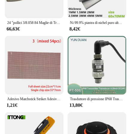
24 "pollici 3/8.058 84 Maglie di Trasmissione Barra Guida e catena Per Hus 61 66 266 268 272 281 288 365 372 385 390 394 395 480 Motosega
Ni 99.9% piastra di nichel puro alto spessore 1MM-5MM dimensioni 60x70MM piastra di nichel galvanico anodo di nichel per la ricerca scientifica
66,63€
8,42€
Adesivo Matchstick Striker Adesivo Fiamma Carta Fosforo Foglio Accessori per candele profumate fai-da-te
Trasduttore di pressione IP68 Trasmettitore di pressione Sensore pompa acqua 0-16Bar/0-10Bar/25Bar 1/1.6Mpa/2.5Mpa 4-20ma G1/4
1,21€
13,80€