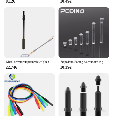
8,12€
10,49€
Metal detector impermeabile Q20 asta di prolunga telescopica albero maniglia
50 pz/lotto Poding ha condotto le guide della luce della plastica 3mm del tubo leggero RoHS chiaro tubo della luce della testa rotonda PLP5-2-125
22,74€
10,39€