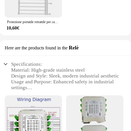
Protezione portatile retrattile per cancello per cani, recinzione regolabile, barriera per bambini, cancello per scale, per patio, prato, giardino, scale
10,60€
Relè
Here are the products found in the
Specifications:
Material: High-grade stainless steel
Design and Style: Sleek, modern industrial aesthetic
Usage and Purpose: Enhanced safety in industrial
settings
Performance and Property: Durable, resistant to
wear and corrosion
Parts and Accessories: Includes a set of barrier
components
Applicable People: Ideal for industrial professionals
and facility managers