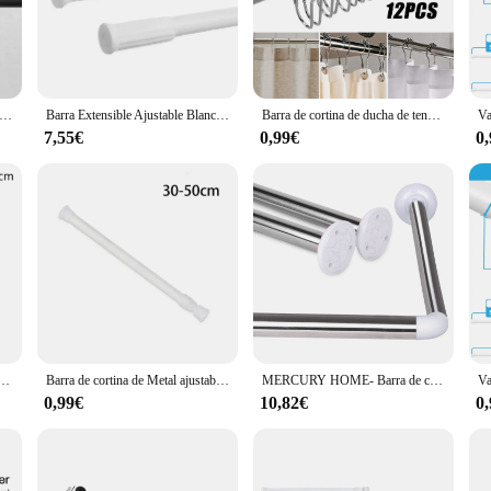
ainless steel shower curtain rods. Crafted from high-grade stainless steel, thes
ures that your shower curtain is not only functional but also adds a touch of 
 rust-resistant and long-lasting.
hassle-free installation. The included posts make it simple to secure the rod t
a ajustable, varillas de cortina de resorte, varillas de cortina de ducha, sin perforación, barra telescópica antideslizante, varillas colgantes 27,56-141,7 pulgadas
Barra Extensible Ajustable Blanco Para Cortina Ducha, Armario y Cocina Material Aluminio -Garantía 2 años -Fácil de Instalar, Multifunción y Duradera -Resistente, Antioxidante y Adaptable a Múltiples Superficies -Tamaño 70-120cm, 110-200cm y 140-260cm
Barra de cortina de ducha de tensión de 20 a 78 pulgadas, poste de resorte ajustable de acero inoxidable, nunca se oxida, antideslizante para baño y cocina
your bathroom or a contractor looking for a reliable product for your clients,
n no time.
7,55€
0,99€
0
lso designed for practicality. The rods are available in various lengths, ensuri
heavier curtains without bending or sagging. The modern design is versatile e
f functionality and aesthetics that is hard to beat.
rte, poste telescópico de cortina útil, colgador de productos de baño duradero, ajustable para el hogar
Barra de cortina de Metal ajustable de 30-110cm, postes telescópicos extensibles con resorte para barra de baño, ducha, varillas colgantes sin perforación
MERCURY HOME- Barra de cortina de Ducha en forma de L o L+U, Universal, Fácil Instalación, Barra de Acero Inoxidable.
0,99€
10,82€
0