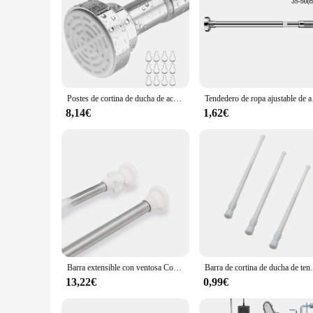
Postes de cortina de ducha de acero inoxidable, barra de cortina de tensión de resorte antideslizante, sin perforación, para baño y cocina, 55 a 95CM
Tendedero de ropa a
8,14€
1,62€
Barra extensible con ventosa Cortinas de Ducha, Para Baño, Ropero, Ventana, Armario y Cocina, sin taladros ni tornillos.
Barra de cortina de ducha de te
13,22€
0,99€