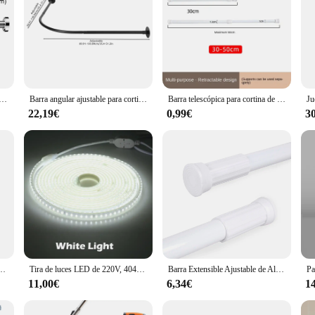
justable de acero inoxidable de 35-80cm, barra de cortina telescópica sin taladro para balcón y baño
Barra angular ajustable para cortina de ducha, Barra de ducha para baño y bañera
Barra telescópica para cortina de ducha, longitud ajustable, sin necesidad de perforación, adecuada para ventana, armario de baño, 1 ud.
22,19€
0,99€
3
nsión ajustable, poste telescópico ligero para puerta de bañera
Tira de luces LED de 220V, 4040 de alta seguridad, alto brillo, 120LED/m, 13 W/m, luz LED Flexible impermeable, la mejor tira de LED, novedad
Barra Extensible Ajustable de Aluminio para baño, ropero, Armario y Cocina. Fácil Montaje, sin taladros ni Tornillos. Barra de tensión telescópica.
11,00€
6,34€
1