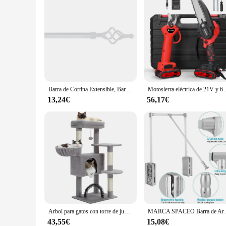
Barra de Cortina Extensible, Barra Universal Decorativa de Metal Color Blanco y Negro 19 mm Diámetro, Tamaños 70-140/120-210/160-300cm
Motosierra eléctrica de 21V y 6 pulgada
13,24€
56,17€
Árbol para gatos con torre de juguete para gatos, casa para gatos de interior con percha de felpa acolchada, hamaca acogedora y postes rascadores de Sisal
MARCA SPACEO Barra de Armario Abatible Colgador Ab
43,55€
15,08€