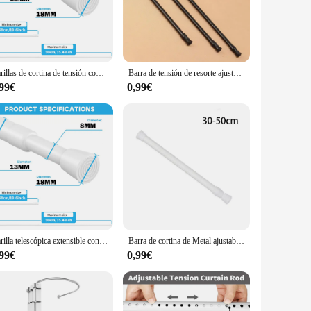
e rods offer a blend of durability and style that is sure to
elegance to your space. The rods are designed to withstand
o your shower or bathtub, providing a sturdy support for
Varillas de cortina de tensión con resorte, postes telescópicos extensibles colgantes de longitud ajustable duraderos para baño, cocina, armario, sin taladro
Barra de tensión de resorte ajustable extensible, Riel de cortina de ventana, cortina de ducha, armario, productos de baño, color negro, recién llegado
 our shower curtain rods are an excellent choice. The ease
,99€
0,99€
ng you can find the perfect fit for your shower area. The
nough to complement any bathroom style, from minimalist to
Varilla telescópica extensible con resorte multifuncional, poste de riel de cortina ajustable, varillas colgantes para el hogar para ventana y baño
Barra de cortina de Metal ajustable con resorte, postes telescópicos extensibles para Barra de baño y ducha, varillas colgantes sin perforación, 30-110cm
,99€
0,99€