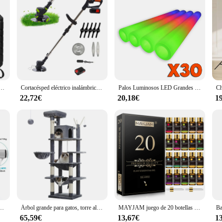
s, juego de tijeras de podar inalámbricas de 25mm, Kit de máquina de corte de madera, herramienta de carpintería de mano
Cortacésped eléctrico inalámbrico, herramienta de jardín con 2 baterías de piezas y 21V, taza de combustible de mano ajustable, 850W, 18000PRM
Palos Luminosos LED Grandes 48 CM PACK DE 30-50-60-100 Palos de luz Palos Luminosos de Espuma Led Boda Barras de Luz para Fiestas MARCA EL FUTBOLIN
22,72€
20,18€
1
atible para Armario Perchero Basculante Anchura Regulable, para Guardarropa Dormitorio,Plata,460~710mm
Árbol grande para gatos, torre alta para gatos de interior, Condo de gato de peluche de varios niveles con postes para rascar, tablas para rascar, perchas, cuádruplas
MAYJAM juego de 20 botellas de aceites esenciales, lavanda, jazmín, eucalipto, vainilla, Sándalo, naranja dulce, geranio, pachuli
65,59€
13,67€
1