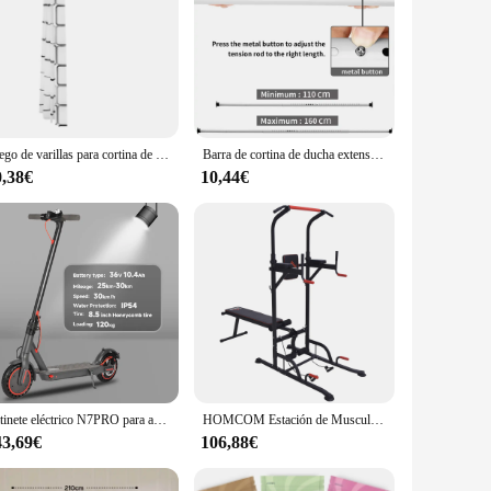
Juego de varillas para cortina de ducha en forma de U, barra para cortina de ducha curvada estirable de acero inoxidable para inodoro, baño, vestidor, 2,4x1,8 m
Barra de cortina de ducha extensible a prueba de óxido, poste ajustable, Riel de cortina multiusos, armario, barra colgante, sin perforación
0,38€
10,44€
Patinete eléctrico N7PRO para adulto, Scooter ligero de largo alcance, 30km, 36V, 10,4 Ah, 350W, compatible con APP, almacén de la UE
HOMCOM Estación de Musculación con Altura Ajustable Banco Plegable y Barra de
43,69€
106,88€