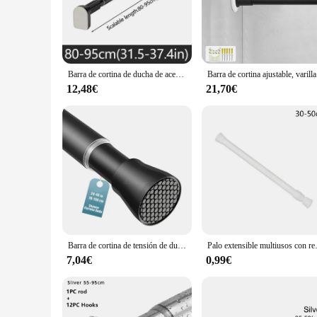
Transform your bathroom into a haven of relaxation with our st
complement any bathroom decor. The sleek, modern finish ens
the humidity of a bathroom environment, ensuring they remain
**Installation Made Easy**
Our shower curtain rods come with everything you need for a 
Barra de cortina de ducha de acero inoxidable ajustable de hasta 2,7 m, tendedero de ropa, poste telescópico sin taladro para lavandería y baño
Barra de cortin
your curtain. Whether you're a homeowner looking to upgrade 
of installation means you can enjoy your new shower setup i
12,48€
21,70€
**Versatile and Practical**
These shower curtain rods are not just about looks; they are a
lightweight yet robust construction means they can support 
ornate. With our shower curtain rods, you get a combination o
Barra de cortina de tensión de ducha, resorte de presión ajustable, expandible, sin perforación, color blanco y negro, 33 a 59 pulgadas
Palo extensible multiusos con reso
7,04€
0,99€