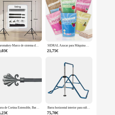
Chromakey-Marco de sistema de soporte de pantalla verde, telón de fondo para Sesión de fotos, estudio de fotografía
SIDRAL Azucar para Máquina Algodón 5 + 1 GRATIS (6x 250 gr) CON 50 PALITOS RECICLABLES PARA DEGUSTACION DE 6 SABORES (FRESA/FRAMBUESA/COLA/CEREZA/TROPICAL/MANZANA/
9,03€
21,75€
Barra de Cortina Extensible, Barra Universal Decorativa Metal Variedad de Colores 16-19 mm Diámetro, Tamaños 70-120/120-210/160-310cm
Barra horizontal interior para niños Barra de gimnasia para niños 5 engranajes de altura ajustable para niños de altura 70-140 cm Azul/Rosa
3,23€
75,70€