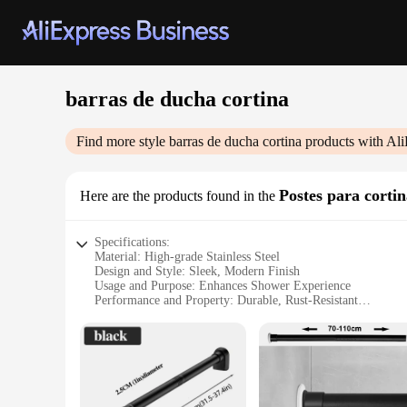
barras de ducha cortina
Find more style
barras de ducha cortina
products with Ali
Postes para corti
Here are the products found in the
Specifications:
Material: High-grade Stainless Steel
Design and Style: Sleek, Modern Finish
Usage and Purpose: Enhances Shower Experience
Performance and Property: Durable, Rust-Resistant
Parts and Accessories: Includes Posts for Easy Installation
Applicable People: Ideal for Homeowners and Contractors
Features:
|Barras De Ducha Cortina|Wholesale|Vendors|
**Elevate Your Shower Space**