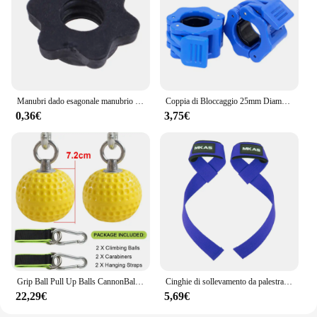
Manubri dado esagonale manubrio asta dado Spinlock collari per bilancieri Bar manubri raccordo Bar morsetti dado per allenamento della forza sport
Coppia di Bloccaggio 25mm Diametro Barra Standard Manubri Bilanciere Collari Clip di Blocco Morsetto Sollevamento Pesi Palestra Fitness Bodybuilding
0,36€
3,75€
Grip Ball Pull Up Balls CannonBall for Finger Trainer Hand Grip allenamento della forza muscoli del braccio bilancieri Gym Exerciser 7.2cm 9.7cm
Cinghie di sollevamento da palestra guanti da Fitness fasce per le mani antiscivolo supporto per il polso per sollevamento pesi bilancieri Crossfit Fitness Powerlifting
22,29€
5,69€