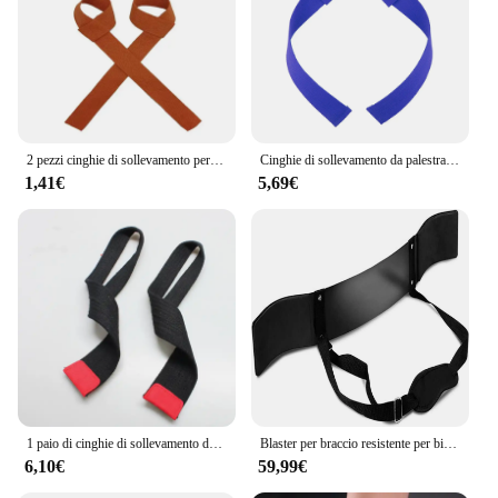
2 pezzi cinghie di sollevamento per palestra sollevamento pesi cintura da polso guanti da bodybuilding per donna uomo fitness crossfit bilancieri power sport
Cinghie di sollevamento da palestra guanti da Fitness fasce per le mani antiscivolo supporto per il polso per sollevamento pesi bilancieri Crossfit Fitness Powerlifting
1,41€
5,69€
1 paio di cinghie di sollevamento da palestra sollevamento pesi cintura da polso guanti da bodybuilding per donna uomo fitness crossfit bilancieri power sport
Blaster per braccio resistente per bicipiti e tricipiti, supporto per arricciatura per bicipiti isolatore per costruttore muscolare, manubri forti per forti
6,10€
59,99€