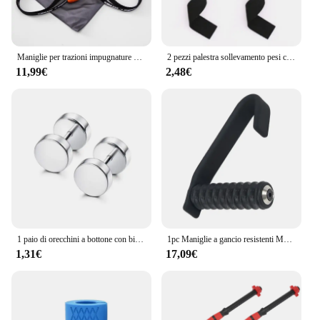
Maniglie per trazioni impugnature per allenamento in palestra impugnatura per Fitness maniglie per fascia di resistenza Face Pull, canottaggio, Lat Pulldown, bilancieri per palestra di casa
2 pezzi palestra sollevamento pesi cinturini da polso Fitness Bodybuilding allenamento cinghie di sollevamento per donna uomo Fitness Crossfit bilancieri Power
11,99€
2,48€
1 paio di orecchini a bottone con bilanciere CZ in acciaio inossidabile Goth Punk ciondola gli orecchini a cerchio Huggie con piume incrociate per uomo donna
1pc Maniglie a gancio resistenti Manopole Pull Up Maniglie a forma di C per bilancieri Allenamento della forza Resistenza Accessori per attrezzature da palestra
1,31€
17,09€