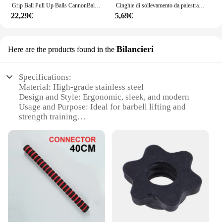
Grip Ball Pull Up Balls CannonBall for Finger Trainer Hand Grip allenamento della forza muscoli del braccio bilancieri Gym Exerciser 7.2cm 9.7cm
Cinghie di sollevamento da palestra guanti da Fitness fasce per le mani antiscivolo supporto per il polso per sollevamento pesi bilancieri Crossfit Fitness Powerlifting
22,29€
5,69€
Bilancieri
Here are the products found in the
Specifications:
Material: High-grade stainless steel
Design and Style: Ergonomic, sleek, and modern
Usage and Purpose: Ideal for barbell lifting and
strength training
Typical Adaptive Scenario: Gyms, fitness centers,
and home workout spaces
Shape or Size or Weight or Quantity: Available in
multiple sets and sizes
Performance and Property: Durable, corrosion-
resistant, and easy to clean
Features:
|Wholesale|