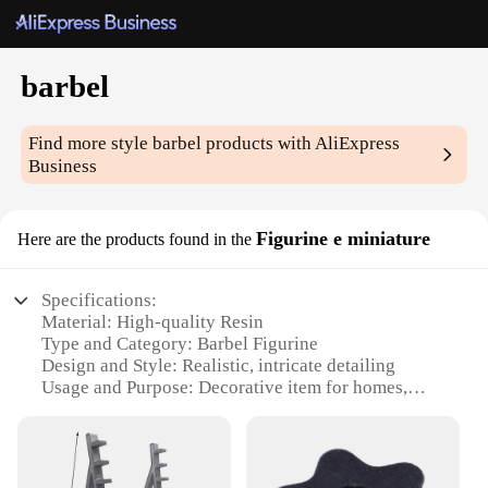
barbel
Find more style
barbel
products with AliExpress
Business
Figurine e miniature
Here are the products found in the
Specifications:
Material: High-quality Resin
Type and Category: Barbel Figurine
Design and Style: Realistic, intricate detailing
Usage and Purpose: Decorative item for homes,
offices, or as a gift
Shape or Size: Compact and portable, perfect for
display on shelves or desks
Performance and Property: Durable and resistant to