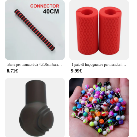
Barra per manubri da 40/50cm barre Spinlock per sollevamento pesi in acciaio solido con connettore per maniglie per bilancieri per allenamento Fitness a casa in palestra
1 paio di impugnature per manubri con bilanciere maniglie per barre spesse Pad antiscivolo in Silicone maniglie per barre spesse Pull Up impugnatura grassa per sollevamento pesi
8,71€
9,99€