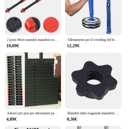
2 pezzi 40cm manubri manubrio maniglie accessori per sollevamento pesi per palestra bilancieri allenamento della forza ()
Allenamento per il wrestling del braccio Cinghia di carico per bilancieri Braccio Dito Polso Esercitatore Rinforzo Allenamenti per la forza muscolare dell'avambraccio
10,69€
12,29€
Adesivi per pesi per attrezzature per il fitness Etichette per blocchi di pesi per palestra Adesivi per numeri PP 119 * 18mm Accessori per utensili per bilancieri
Manubri dado esagonale manubrio asta dado Spinlock collari per bilancieri Bar manubri raccordo Bar morsetti dado per allenamento della forza sport
4,89€
0,36€