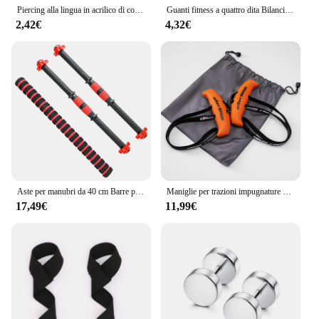
Piercing alla lingua in acrilico di colore misto di moda per le donne gioielli per il corpo Sexy con Piercing al labbro con bilanciere industriale in acciaio inossidabile 316L
Guanti fitness a quattro dita Bilancieri da palestra Guanti da sollevamento pesi in pelle bovina Antiscivolo Resistente all'usura Palmo Proteggi allenamento Supporto per le mani
2,42€
4,32€
Aste per manubri da 40 cm Barre per manubri Spinlock per sollevamento pesi in acciaio solido con connettore Maniglie per manubri per allenamento fitness a casa da palestra
Maniglie per trazioni impugnature per allenamento in palestra impugnatura per Fitness maniglie per fascia di resistenza Face Pull, canottaggio, Lat Pulldown, bilancieri per palestra di casa
17,49€
11,99€