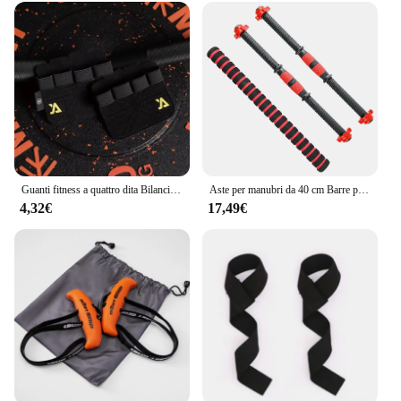
Guanti fitness a quattro dita Bilancieri da palestra Guanti da sollevamento pesi in pelle bovina Antiscivolo Resistente all'usura Palmo Proteggi allenamento Supporto per le mani
Aste per manubri da 40 cm Barre per manubri Spinlock per sollevamento pesi in acciaio solido con connettore Maniglie per manubri per allenamento fitness a casa da palestra
4,32€
17,49€