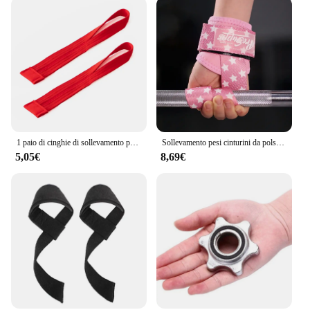
1 paio di cinghie di sollevamento per palestra sollevamento pesi cintura per pesi da polso guanti per Body Building per donna uomo Fitness Crossfit bilancieri Power
Sollevamento pesi cinturini da polso Grips Support Pull up deadlift manubri cinghie da palestra allenamento per la forza bilancieri Fitness Power Sport
5,05€
8,69€