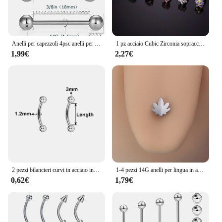
Anelli per capezzoli 4psc anelli per lingua in acciaio inossidabile 14G gioielli per Piercing con bilancieri dritti 12mm,14mm,16mm,18mm
1 pz acciaio Cubic Zirconia sopracciglio Piercing donne bilancieri curvi Labret Helix auricolari anelli gioielli 16G Tragus Bar gioielli per il corpo
1,99€
2,27€
2 pezzi bilancieri curvi in acciaio inossidabile anelli per sopracciglia Piercing Bar Banana sopracciglio orecchio cartilagine Tragus monili penetranti del corpo
1-4 pezzi 14G anelli per lingua in acciaio inossidabile punk bilancieri dritti cuore stella foglia d'acero ancora croce gioielli penetranti per lingua unisex
0,62€
1,79€