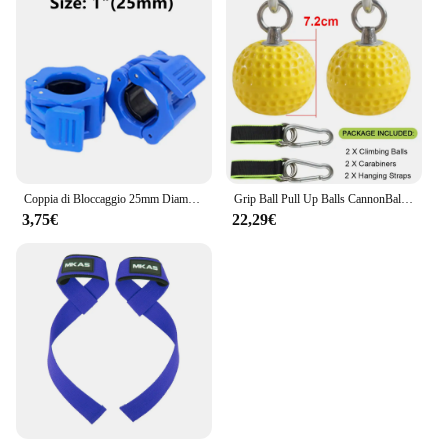
Coppia di Bloccaggio 25mm Diametro Barra Standard Manubri Bilanciere Collari Clip di Blocco Morsetto Sollevamento Pesi Palestra Fitness Bodybuilding
Grip Ball Pull Up Balls CannonBall for Finger Trainer Hand Grip allenamento della forza muscoli del braccio bilancieri Gym Exerciser 7.2cm 9.7cm
3,75€
22,29€