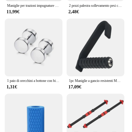
Maniglie per trazioni impugnature per allenamento in palestra impugnatura per Fitness maniglie per fascia di resistenza Face Pull, canottaggio, Lat Pulldown, bilancieri per palestra di casa
2 pezzi palestra sollevamento pesi cinturini da polso Fitness Bodybuilding allenamento cinghie di sollevamento per donna uomo Fitness Crossfit bilancieri Power
11,99€
2,48€
1 paio di orecchini a bottone con bilanciere CZ in acciaio inossidabile Goth Punk ciondola gli orecchini a cerchio Huggie con piume incrociate per uomo donna
1pc Maniglie a gancio resistenti Manopole Pull Up Maniglie a forma di C per bilancieri Allenamento della forza Resistenza Accessori per attrezzature da palestra
1,31€
17,09€