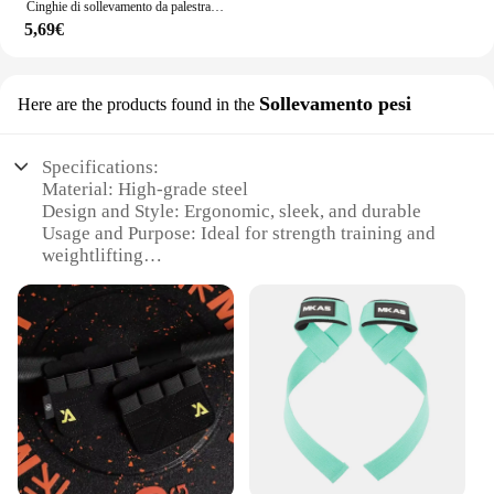
Cinghie di sollevamento da palestra guanti da Fitness fasce per le mani antiscivolo supporto per il polso per sollevamento pesi bilancieri Crossfit Fitness Powerlifting
5,69€
Sollevamento pesi
Here are the products found in the
Specifications:
Material: High-grade steel
Design and Style: Ergonomic, sleek, and durable
Usage and Purpose: Ideal for strength training and
weightlifting
Typical Adaptive Scenario: Gyms, fitness centers,
and personal home use
Shape or Size or Weight or Quantity: Available in
multiple set configurations
Performance and Property: Designed for maximum
resistance and stability
Features:
|Wholesale|