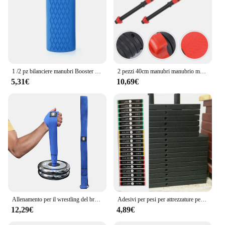
1 /2 pz bilanciere manubri Booster Grip attrezzature per il Fitness portatili accessori per attrezzature per il Fitness evitare lesioni aumento dell'attrito
2 pezzi 40cm manubri manubrio maniglie accessori per sollevamento pesi per palestra bilancieri allenamento della forza ()
5,31€
10,69€
Allenamento per il wrestling del braccio Cinghia di carico per bilancieri Braccio Dito Polso Esercitatore Rinforzo Allenamenti per la forza muscolare dell'avambraccio
Adesivi per pesi per attrezzature per il fitness Etichette per blocchi di pesi per palestra Adesivi per numeri PP 119 * 18mm Accessori per utensili per bilancieri
12,29€
4,89€