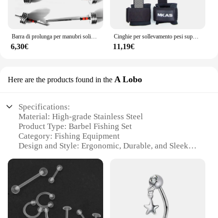
Barra di prolunga per manubri solidi bilancieri Extender biella barra di sollevamento pesi
Cinghie per sollevamento pesi supporto per cintura da polso a mano tutore per Body Building Fitness cintura per pesi da polso bilancieri Powerlifting
6,30€
11,19€
A Lobo
Here are the products found in the
Specifications:
Material: High-grade Stainless Steel
Product Type: Barbel Fishing Set
Category: Fishing Equipment
Design and Style: Ergonomic, Durable, and Sleek
Usage and Purpose: Designed for Barbel Fishing
Enthusiasts
Performance and Property: Enhanced Corrosion
Resistance and Strength
Parts and Accessories: Comprehensive Set
Including Hooks, Swivels, and Leaders