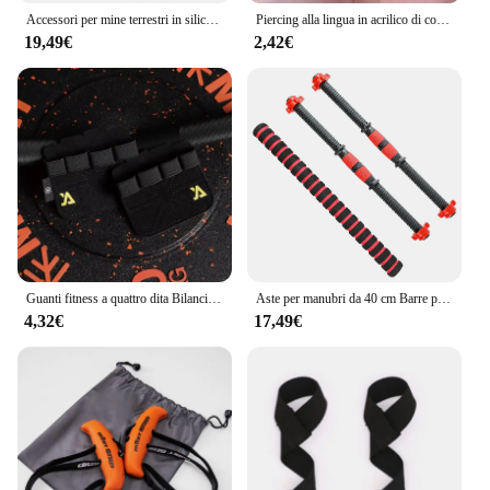
Accessori per mine terrestri in silicone Bilancieri portatili di ricambio Base per mine terrestri per allenamento Attrezzature per il fitness da palestra per case facili da usare
Piercing alla lingua in acrilico di colore misto di moda per le donne gioielli per il corpo Sexy con Piercing al labbro con bilanciere industriale in acciaio inossidabile 316L
19,49€
2,42€
Guanti fitness a quattro dita Bilancieri da palestra Guanti da sollevamento pesi in pelle bovina Antiscivolo Resistente all'usura Palmo Proteggi allenamento Supporto per le mani
Aste per manubri da 40 cm Barre per manubri Spinlock per sollevamento pesi in acciaio solido con connettore Maniglie per manubri per allenamento fitness a casa da palestra
4,32€
17,49€