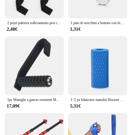
2 pezzi palestra sollevamento pesi cinturini da polso Fitness Bodybuilding allenamento cinghie di sollevamento per donna uomo Fitness Crossfit bilancieri Power
1 paio di orecchini a bottone con bilanciere CZ in acciaio inossidabile Goth Punk ciondola gli orecchini a cerchio Huggie con piume incrociate per uomo donna
2,48€
1,31€
1pc Maniglie a gancio resistenti Manopole Pull Up Maniglie a forma di C per bilancieri Allenamento della forza Resistenza Accessori per attrezzature da palestra
1 /2 pz bilanciere manubri Booster Grip attrezzature per il Fitness portatili accessori per attrezzature per il Fitness evitare lesioni aumento dell'attrito
17,09€
5,31€