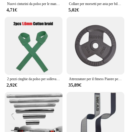
Nuovi cinturini da polso per le mani imbottiti Camo Gym supporto per il peso cintura per il sollevamento dei pesi guanti per il Fitness Crossfit bilancieri cinturino per Powerlifting
Collare per morsetti per asta per bilancieri con dado esagonale per barra di ricambio per blocco manubri da 1 pollice
4,71€
5,02€
2 pezzi cinghie da polso per sollevamento pesi guanti da palestra cintura Bodybuilding per donna uomo Fitness bilancieri sollevamento pesi
Attrezzature per il fitness Piastre per pesi con bilancieri per allenamento per sollevamento pesi Piastre per pesi con rivestimento in polvere in ghisa
2,92€
35,89€