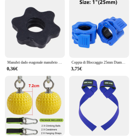
Manubri dado esagonale manubrio asta dado Spinlock collari per bilancieri Bar manubri raccordo Bar morsetti dado per allenamento della forza sport
Coppia di Bloccaggio 25mm Diametro Barra Standard Manubri Bilanciere Collari Clip di Blocco Morsetto Sollevamento Pesi Palestra Fitness Bodybuilding
0,36€
3,75€