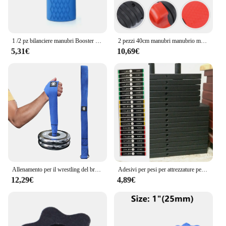
1 /2 pz bilanciere manubri Booster Grip attrezzature per il Fitness portatili accessori per attrezzature per il Fitness evitare lesioni aumento dell'attrito
2 pezzi 40cm manubri manubrio maniglie accessori per sollevamento pesi per palestra bilancieri allenamento della forza ()
5,31€
10,69€
Allenamento per il wrestling del braccio Cinghia di carico per bilancieri Braccio Dito Polso Esercitatore Rinforzo Allenamenti per la forza muscolare dell'avambraccio
Adesivi per pesi per attrezzature per il fitness Etichette per blocchi di pesi per palestra Adesivi per numeri PP 119 * 18mm Accessori per utensili per bilancieri
12,29€
4,89€