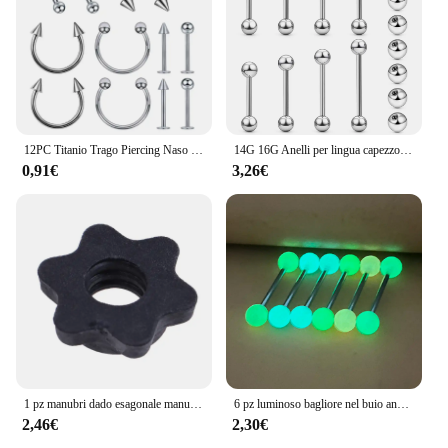
12PC Titanio Trago Piercing Naso Orecchino Setto Labret Anello per labbro Cartilagine Industriale Lingua Bilancieri Sopracciglio Gioielli per il corpo
14G 16G Anelli per lingua capezzolo Bilancieri in acciaio inossidabile Gioielli penetranti Argenteo Nero dorato 12mm-18mm Lunghezza Sfera Dimensioni 5MM 6MM
0,91€
3,26€
1 pz manubri dado esagonale manubrio asta dado Spinlock collari per bilancieri bar allenamento sport attrezzature da palestra accessori
6 pz luminoso bagliore nel buio anelli della lingua Stud capezzolo Piercing bilanciere Bar acrilico cartilagine orecchino Helix gioielli per il corpo 14G
2,46€
2,30€