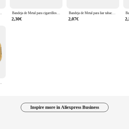
ato de almacenamiento de estaño, contenedor de rodillo pequeño, 18x14CM, nuevo diseño
Bandeja de Metal para cigarrillos de hierba, bandeja de cigarrillos animada, bandeja de cigarrillos de 7,1x4,7 pulgadas, bandeja de almacenamiento de accesorios de hierba, 1 ud.
Bandeja de Metal para liar tabaco, herramienta de hojalata para almacenamiento de accesorios para fumar, 180x125MM
2,30€
2,07€
2
ra fumar tabaco, herramientas de molinillo de placa de hojalata de hierba, 18x14CM
Inspire more in Aliexpress Business