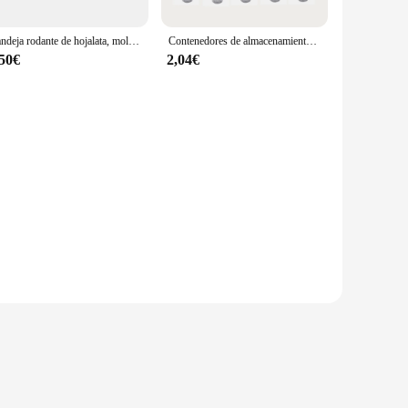
Bandeja rodante de hojalata, molinillo de fumar, almacenamiento de cigarrillos, accesorios de papel, bandejas de Metal, placa personalizada, 18x12,5 cm
Contenedores de almacenamiento herméticos de 5 piezas, soportes a prueba de olores con bandeja de Metal para liar tabaco, accesorios para fumar
,50€
2,04€