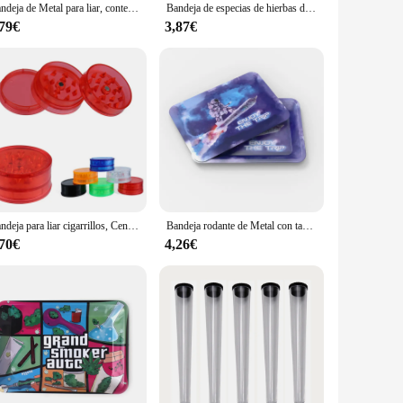
Bandeja de Metal para liar, contenedor de almacenamiento de tabaco, placa enrollable, accesorios para fumar, tamaño perfecto, 180x125mm
Bandeja de especias de hierbas de tabaco de Metal, herramienta de liar, tablero grande, accesorios para cigarrillos, 28x18cm
,79€
3,87€
Bandeja para liar cigarrillos, Cenicero de hojalata, caja de tabaco, tubo de almacenamiento de sellado, accesorios de Einstein
Bandeja rodante de Metal con tapa magnética a prueba de derrames, accesorios para fumar, 18x12,5 cm
,70€
4,26€