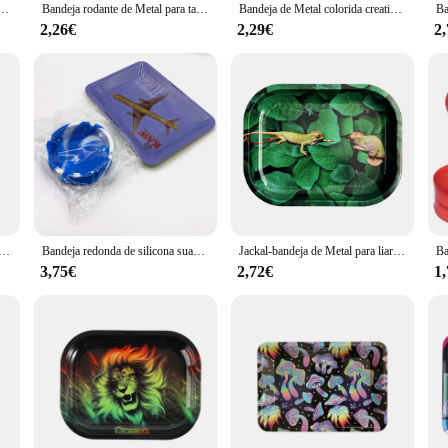
 liar hierbas, almacenamiento de placa de rodillo de tabaco, accesorios para fumar, 8,7 pulgadas
Bandeja rodante de Metal para tabaco, accesorios para fumar, placa de hojalata, herramientas de molinillo, varios diseños, 18x12,5 CM
Bandeja de Metal colorida creativa para liar, placa de tabaco, accesorios para fumar, contenedor de almacenamiento de artículos diversos, 180x125mm
2,26€
2,29€
2
 dibujos animados para enrollar tabaco, bandeja de almacenamiento de placa de hojalata, 8,7 pulgadas
Bandeja redonda de silicona suave para cenizas con bandeja rodante de Metal, Cenicero de hierba de hojalata, soporte para cigarrillos, accesorios para fumar, 180x125mm
Jackal-bandeja de Metal para liar tabaco, accesorios para fumar, plato de almacenamiento de estaño, contenedor de rodillo pequeño, 18x14cm, nuevo
3,75€
2,72€
1