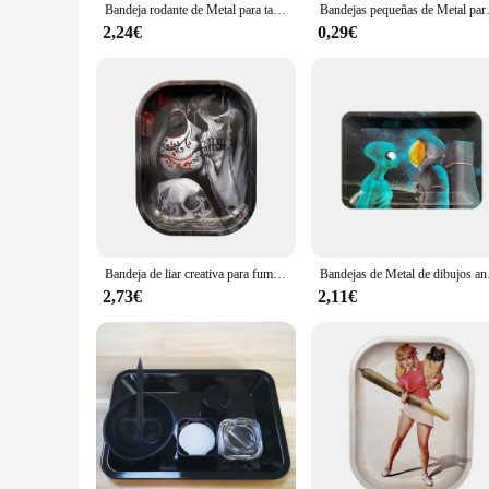
Bandeja rodante de Metal para tabaco, accesorios para fumar, placa de hojalata, herramientas de molinillo, varios diseños, 18x12,5 CM
Bandejas pequeñas de Metal para
2,24€
0,29€
Bandeja de liar creativa para fumar tabaco, accesorios de Metal para fumar, herramientas de molinillo de placa de hojalata, 18x14CM, novedad de 2024
Bandejas de Metal de
2,73€
2,11€