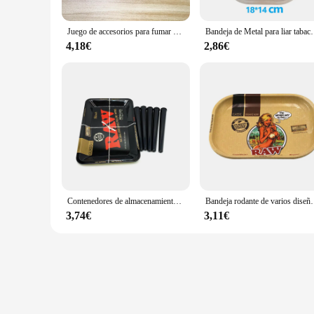
Juego de accesorios para fumar con tazón de silicona, tarros de vidrio, estuche de almacenamiento, tijeras, bandeja de Metal para Cocina
Bandeja de Metal para liar tabaco, accesorios para fumar, pl
4,18€
2,86€
Contenedores de almacenamiento herméticos de 5 piezas, soportes a prueba de olores con bandeja rodante de Metal, 18x12,5 cm, accesorios para fumar tabaco
Bandeja rodante de varios diseños, accesorios de Metal pa
3,74€
3,11€