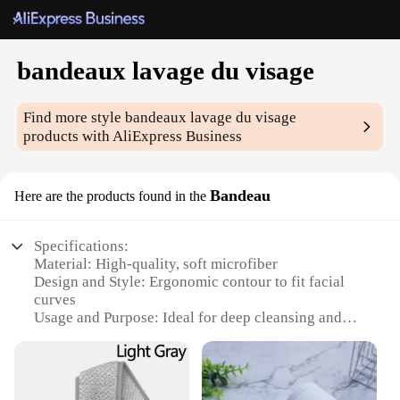
bandeaux lavage du visage
Find more style
bandeaux lavage du visage
products with AliExpress Business
Bandeau
Here are the products found in the
Specifications:
Material: High-quality, soft microfiber
Design and Style: Ergonomic contour to fit facial
curves
Usage and Purpose: Ideal for deep cleansing and
exfoliating
Performance and Property: Gentle on skin, promotes
blood circulation
Shape or Size or Weight or Quantity: Available in