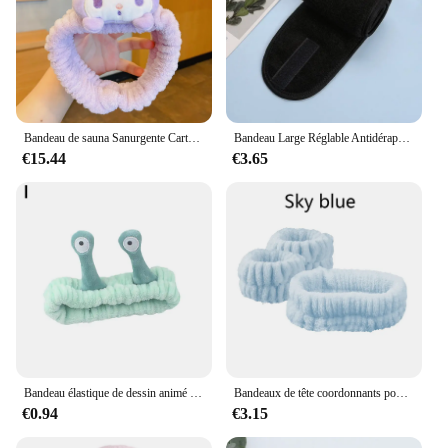
Bandeau de sauna Sanurgente Cartoon pour femmes, lavage du visage doux, bande de cheveux de style coréen, accessoires de mode pour filles
Bandeau Large Réglable Antidérapant pour Femme, Yoga, Spa, Bain, Douche, Maquillage, Lavage du Visage, Cosmétique, Sauna, Accessoires de Maquillage
€15.44
€3.65
Bandeau élastique de dessin animé d'escargot pour femmes et filles, bande de sauna mignonne pour le lavage du visage, bandeaux de maquillage d'escargot, lieux doux, sourire, grands yeux
Bandeaux de tête coordonnants pour le lavage du visage, support de poignet absorbant, maquillage unisexe, spa facial, yoga, cheveux, 12 couleurs, 3 pièces
€0.94
€3.15