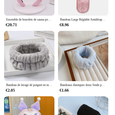
Ensemble de bracelets de sauna pour le lavage du visage, éponge, serviettes de poignet de maquillage, bandeau à bulles pour femmes, accessoires pour cheveux, spa, 3 pièces
Bandeau Large Réglable Antidérapant pour Femme, Yoga, Spa, Bain, Douche, Maquillage, Lavage du Visage, Cosmétique, Sauna, Accessoires de Maquillage
€20.71
€8.96
Bandeau de lavage de poignet en microcarence pour femme, bande de serviette de lavage, chouchous pour le lavage du visage, bandeau absorbant pour le poignet, bandeau anti-transpiration pour sauna
Bandeaux élastiques doux Smile pour femmes, bain spa, bandeau de maquillage, lavage du visage, yoga, sauna, accessoires pour cheveux pour filles
€2.05
€1.66