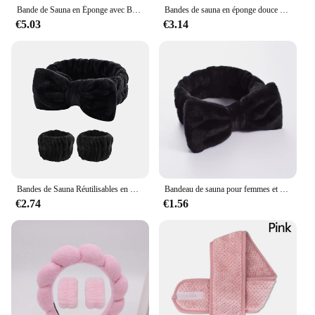
Bande de Sauna en Éponge avec Bracelets pour Lavage du Visage, Large et Rembourré, Soins de la Peau, Démaquillage, Douche pour Femme et Fille
Bandes de sauna en éponge douce pour filles, accessoires pour cheveux, lavage du visage, bain, maquillage, réglable, SPA, visage, femmes
€5.03
€3.14
Bandes de Sauna Réutilisables en Microcarence Douce pour Femme, Bandeau de Cheveux en Maille pour le dehors, la Course à Pied
Bandeau de sauna pour femmes et filles, serre-tête élastique, nœud supérieur, accessoires pour cheveux, lieu de maquillage, lavage du visage, doux
€2.74
€1.56