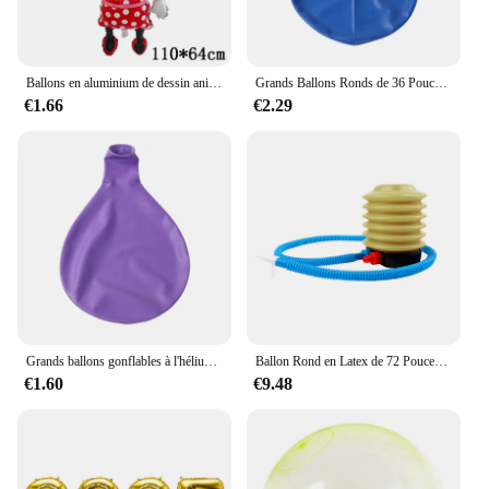
Ballons en aluminium de dessin animé Disney Minnie Mouse, décorations de fête préChristophe, anniversaire, jouets classiques pour enfants, cadeau aérien
Grands Ballons Ronds de 36 Pouces pour ixd'Anniversaire, Décorations d'Extérieur
€1.66
€2.29
Grands ballons gonflables à l'hélium en latex, fournitures d'activité de plein air, décoration de mariage et de fête d'anniversaire, 36 po, 1PC
Ballon Rond en Latex de 72 Pouces, Grand Format, Jeu Amusant, Décoration de ixd'Anniversaire
€1.60
€9.48