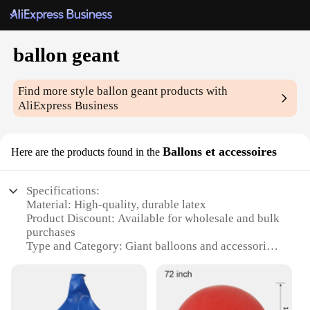
ballon geant
Find more style
ballon geant
products with
AliExpress Business
Ballons et accessoires
Here are the products found in the
Specifications:
Material: High-quality, durable latex
Product Discount: Available for wholesale and bulk
purchases
Type and Category: Giant balloons and accessories
Design and Style: Vibrant and eye-catching
Usage and Purpose: Ideal for parties, events, and
celebrations
Typical Adaptive Scenario: Indoor and outdoor