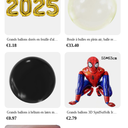
Grands ballons dorés en feuille d'aluminium pour Noël, ornements pour anniversaire, Noël, nouvel an, décoration d'intérieur, document, 16 pouces, 2025 chiffres
Boule à bulles en plein air, balle remplie d'eau angielastic, super grandes piscines, jouet coule, boule remplie d'eau, ballons d'eau pour la plage
€1.18
€33.40
Grands ballons à hélium en latex métallique chromé, fournitures de fête d'anniversaire, décor de mariage blanc, or, 18 po, 36 po
Grands ballons 3D SpidSuffolk Iron Man en aluminium, décorations de fête d'anniversaire pour enfants, dessin animé, fournitures de fête préChristophe, cadeau
€0.97
€2.79