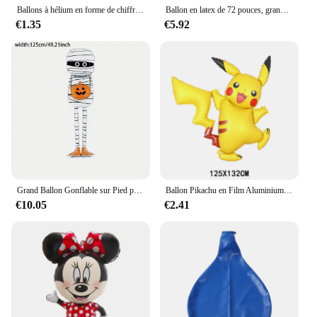
Ballons à hélium en forme de chiffres de 0 à 9, 40 pouces, décorations pour fête d'anniversaire, mariage, douche, grand format
Ballon en latex de 72 pouces, grand ballon rond pour jeu amusant TUE88
€1.35
€5.92
Grand Ballon Gonflable sur Pied pour Halloween, Accessoire de Décoration pour ixd'Horreur en Niket en Extérieur, 1 Pièce
Ballon Pikachu en Film Aluminium, Dessin Animé Disney 3D, Décoration de ixd'Anniversaire pour Enfants, Fournitures de Réception-Cadeau pour Bébé
€10.05
€2.41