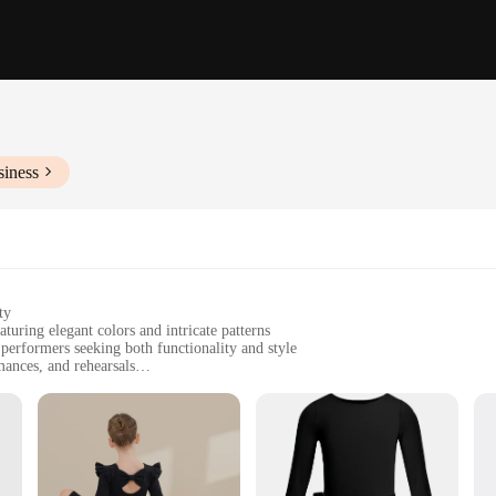
siness
ty
aturing elegant colors and intricate patterns
 performers seeking both functionality and style
mances, and rehearsals
er to various needs, including tops, bottoms, and accessories
t, ensuring comfort during intense dance routines
s; it's a testament to the fusion of elegance and comfort. Each piece is meticulo
with confidence and grace. The intricate patterns and vibrant colors of the balle