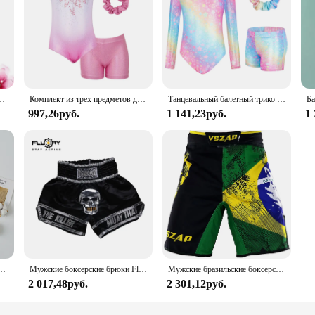
костюм, трико для гимнастики, пачка, одежда для классических танцев, юбка с коротким рукавом
Комплект из трех предметов для девочек, гимнастическое трико, балетное трико, одежда, танцевальная одежда, боди, трико, хлопковое боди для танцев
Танцевальный балетный трико для девочек с шортами, повязка на голову с длинным рукавом, тренировочные костюмы, боди, гимнастическая Одежда для девочек
997,26руб.
1 141,23руб.
1
евочек, танцевальная одежда, платье на бретелях 100-155 см, гимнастический купальник для девочек, одежда
Мужские боксерские брюки Fluory, шорты для ММА, кикбоксинга, борьбы, борьбы, группинга, муай тай
Мужские бразильские боксерские шорты VSZAP с принтом, шорты для боевых искусств, шорты из полиэстера, для тайского бокса
2 017,48руб.
2 301,12руб.