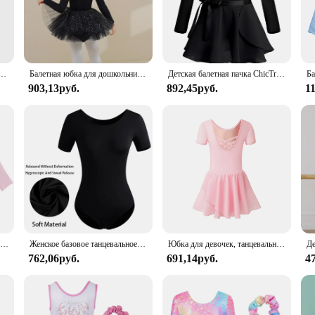
.
 the bale clothes Балет collection is designed to cater to all levels of dancers. 
tion extends beyond the studio, making it suitable for performances and casual we
egance and style, both on and off the stage.
анцевальная одежда, детское балетное платье-пачка, Одежда для танцев на сцене с коротким рукавом для малышей
Балетная юбка для дошкольников, тренировочные платья из чистого хлопка с длинными рукавами, синяя тренировочная одежда для девочек, детская танцевальная одежда
Детская балетная пачка ChicTry, танцевальное платье для выступлений, детское гимнастическое трико для девочек, Одежда для танцев, комплект с юбкой на завязках
903,13руб.
892,45руб.
1
lity and reliability in the dancewear industry. That's why we offer our bale clo
dance school, a ballet company, or an individual looking to elevate your dancew
, ensuring that your journey in dance is as graceful and comfortable as possible
Балетное платье-пачка iEFiEL, с длинным рукавом, для девочек
Женское базовое танцевальное трико для взрослых, командное нейлоновое балетное трико с коротким рукавом, Одежда для танцев, мягкая и приятная для кожи одежда для балета
Юбка для девочек, танцевальное платье, детская одежда для малышей
762,06руб.
691,14руб.
4