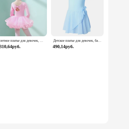
Балетное платье для девочек, детское тренировочное платье, костюм для фигурного катания на коньках, трико для рождества, дня рождения, танцевальная одежда с юбкой-пачкой
Детское платье для девочек, балетные гимнастические леотарды, танцевальное трико с длинным/коротким рукавом, Одежда для танцев с шифоновым галстуком
 310,64руб.
490,14руб.