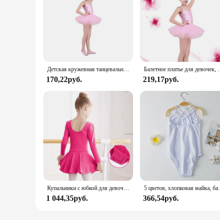
Детская кружевная танцевальная одежда без рукавов, балетная юбка на бретельках, танцевальные костюмы для девочек, одежда для упражнений, ПУШИСТЫЕ платья маленькой принцессы
Балетное платье для девочек, детская тренировочная юбка, Детский 
170,22руб.
219,17руб.
Купальники с юбкой для девочек, короткое платье с длинными рукавами для балета, танцев, наряд балерины, гимнастическая одежда, классная хлопковая одежда принцессы с U-образной спинкой
5 цветов, хлопковая майка, балетный купальник для д
1 044,35руб.
366,54руб.