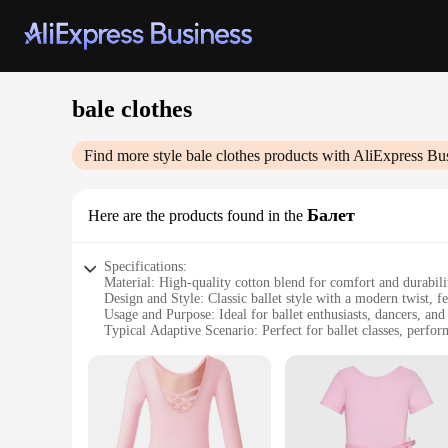
bale clothes
Find more style
bale clothes
products with AliExpress Bu
Балет
Here are the products found in the
Specifications:
Material: High-quality cotton blend for comfort and durabili
Design and Style: Classic ballet style with a modern twist, fe
Usage and Purpose: Ideal for ballet enthusiasts, dancers, and
Typical Adaptive Scenario: Perfect for ballet classes, perfor
Shape or Size or Weight or Quantity: Available in sets to cat
Performance and Property: Designed for freedom of movemen
Features:
**Elegant Craftsmanship and Comfort**
The bale clothes Балет collection is not just about aesthetic
breathability and durability, ensuring that dancers can move 