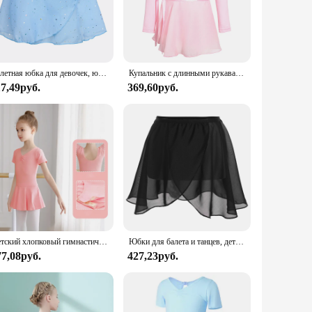
The sets are available in a variety of sizes, ensuring a
ar alike. The attention to detail in the design ensures that
Балетная юбка для девочек, юбка с запахом для танцев, шифоновые блестящие платья-пачки, регулируемая юбка для танцев, танцевальная одежда для балерины
Купальник с длинными рукавами для девочек, гимнастическая тренировочная одежда, балетное платье-пачка, сценический танцевальный костюм с юбкой
17,49руб.
369,60руб.
thes Балет sets wholesale, ensuring that you have access to
ear collection, our sets are an excellent choice. We are
.
Детский хлопковый гимнастический трико для девочек, балетное платье, детский танцевальный трико с короткими рукавами, пачка, танцевальная одежда, одежда для балерины для девочек
Юбки для балета и танцев, детская шифоновая эластичная тренировочная одежда для девочек, базовое классическое танцевальное платье для сценического танцевального костюма
77,08руб.
427,23руб.