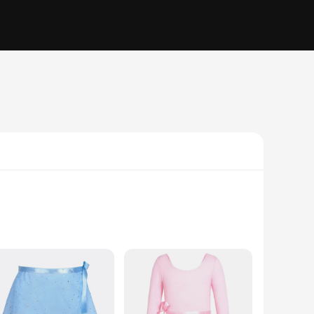
usly crafted from a premium cotton blend that offers both
t sets are a nod to the classic art form, while the modern