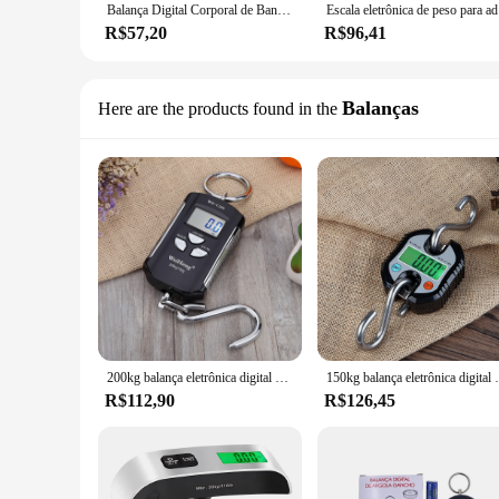
Balança Digital Corporal de Banheiro Redonda 180kg Vidro Temperado
Escala el
R$57,20
R$96,41
Balanças
Here are the products found in the
200kg balança eletrônica digital display lcd backlight pendurado gancho escala dupla precisão pesagem de viagens pesca escala
150kg balança eletrônica digital display 
R$112,90
R$126,45