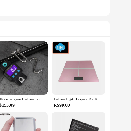
300kg recarregável balança eletrônica digital backlight pendurado gancho escala dupla precisão pesando escala de viagem pesca
Balança Digital Corporal Até 180KG Vidro Banheiro Academia Colorida
$155,09
R$99,00