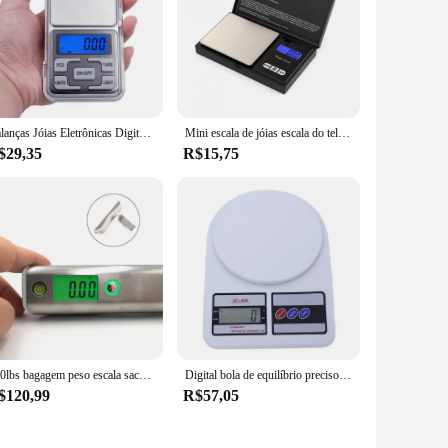
Balanças Jóias Eletrônicas Digitais com Display LCD, Balanças de Peso Gram para Cozinha, Balanças de bolso com LCD, -15%, 500g, 0.1g
Mini escala de jóias escala do telefone móvel 0.01g 0.1g cozinha eletrônico bolso balança ouro chá grama equilíbrio de cozinha digita
$29,35
R$15,75
110lbs bagagem peso escala saco de viagem 50kg balança bolso mão escalas mala ferramenta
Digital bola de equilíbrio preciso, alta precisão, 10kg, acessórios eletrônicos, casa e armazém, Sf-400
$120,99
R$57,05