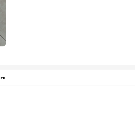
poral Recarregável USB 180kg Multilaser
iro