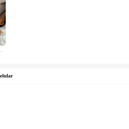
igital De Alta Precisão, Bola Nova
elular