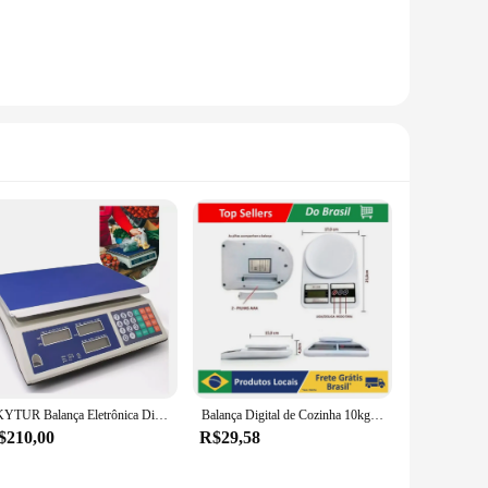
SKYTUR Balança Eletrônica Digital Comercial 40kg Precisão de Frutas Vegetais Carne Alimentos - ENVIO RÁPIDO PARA TODO BRASIL
Balança Digital de Cozinha 10kg Alta Precisão SF-400 Para Cozinha e Culinária
$210,00
R$29,58