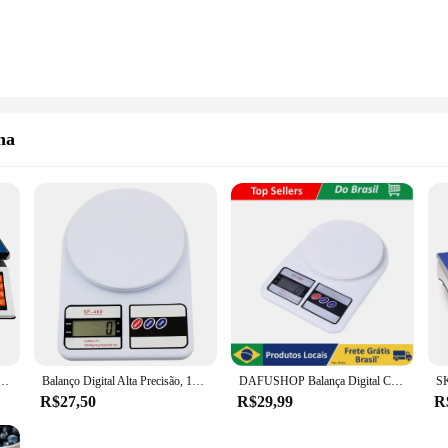
ha
ial Digital 40kg Alta Precisão 110/220 Bivolt
Balanço Digital Alta Precisão, 10kg
DAFUSHOP Balança Digital Cozinha Alta Precisão 10kg Dieta E Nutrição Peso Cozinha Alimentos ENVIO RÁPIDO
R$27,50
R$29,99
R