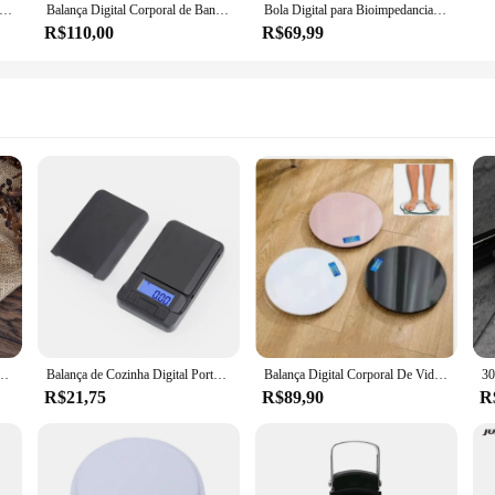
etrônica de peso para adultos Escala digital de peso corporal Precisão de carregamento Saúde pequena
Balança Digital Corporal de Banheiro Redonda 180kg Vidro Temperado
Bola Digital para Bioimpedancia, 180kg, 12 Funções
R$110,00
R$69,99
lcd backlight pendurado gancho escala dupla precisão pesagem de viagens pesca escala
Balança de Cozinha Digital Portátil, Balanças Eletrônicas, Bolso LCD, Jóias de Precisão, Equilíbrio de Peso, 100g,200g,300g,500g, 0.01g,0.1g
Balança Digital Corporal De Vidro Banheiro Até 180kg
R$21,75
R$89,90
R