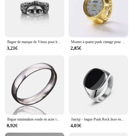
Bague de masque de Vénus pour hommes, matiques créatives, rétro thaïlandais, instituts d'argent avec ouverture réglable, cadeau de confession
Montre à quartz punk vintage pour hommes et femmes, mini bracelet élastique, alliage, couple, matiques, bijoux, horloge, rétro, romain
3,21€
2,85€
Bague minimaliste ronde en acier inoxydable pour femmes et hommes, anneaux de mariage de couleur unie Simple, cadeau de Couple quotidien, 4mm, nouvelle collection
Jiayiqi – bague Punk Rock lisse en acier inoxydable 316L, chevalière pour homme, bijoux de fête Hip Hop, vente en gros, anneau de mariage pour homme
0,92€
4,03€