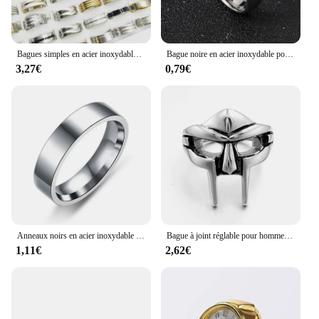
Bagues simples en acier inoxydable pour hommes et femmes, style mixte, bague à joint large, barre de bijoux, nouveaux cadeaux, vente en gros d'usine, 20 pièces par lot
Bague noire en acier inoxydable pour hommes et femmes, bijoux de charme, bande de fiançailles de mariage, qualité 256
3,27€
0,79€
Anneaux noirs en acier inoxydable pour femmes et hommes, alliances, bijoux, largeur 6mm
Bague à joint réglable pour hommes, Vintage Goth Mf, masque Doom, gladiateur Punk, pharaon égyptien, mâle, ouvert, bijoux
1,11€
2,62€