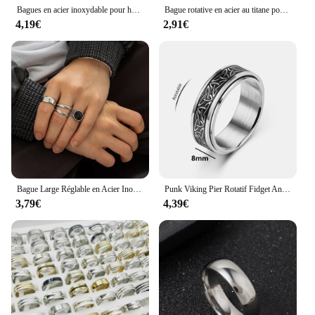
Bagues en acier inoxydable pour hommes, couleurs: noir doré argenté document, US TAN6-13, matiques simples pour hommes
Bague rotative en acier au titane pour hommes et femmes, anneau de décompression, ouvre-bouteille multifonctionnel, cadeau Spinner
4,19€
2,91€
Bague Large Réglable en Acier Inoxydable pour Homme, Rétro, Simple, Ouverture, Motif Gothique, Bague en Métal, Bijoux Décontractés, 4Pcs
Punk Viking Pier Rotatif Fidget Anneaux pour Hommes, Acier Inoxydable, Inquiétude d'anlande, Souligné Instituts Metal Rock Band Ring Spinner
3,79€
4,39€