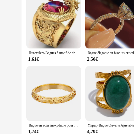
Huretailers-Bagues à motif de dragon en or pour hommes, Incrustées de grandes pierres rouges ovales, Noble, ixde mariage, Bijoux de luxe, ChimJewelry
1,61€
2,50€
Bague en acier inoxydable pour femme, couple simple, matiques en or, bijoux de mariage, cadeaux de carillon, 14 styles, 2024
1,74€
4,79€