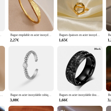
 pour les amoureux, bague de mariage, vente en gros, 1.5mm de large
Bague empilable en acier inoxydable à la lumière du soleil pour femme, bague de document en or, mode simple, fête, cadeau de bijoux de Noël
Bagues épaisses en acier inoxydable pour femmes, Hyperbole de document en or, Grand anneau, Esthétique géométrique simple, Bague réglable féminine
2,27€
1,65€
1
ANENJERY SION L-Bague en acier inoxydable pour femme, bijou en forme de coquille, index simple, couleur or, cadeau de mariage
Bague en acier inoxydable cubique incrustée pour femme, matiques ouvertes, métal exquis, bague réglable, cadeau de bijoux à la mode
Bagues en acier inoxydable double nuclebal inestone pour hommes et femmes, matiques en cristal micro pavé CZ, bijoux de bande de mariage, mode de luxe, 8mm
3,08€
1,66€
3