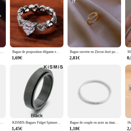
Bague élégante en biscuits cristal pour femme, bijoux fantaisie, accessoires de mariée, cadeau de fête de mariage
Bague de proposition élégante en forme de cœur pour femme, bijoux de fiançailles, document en argent, amour, mode coréenne, travailleurs
Bague ouverte en Zircon doré pour femme, bijou brillant, carré, en métal, à la mode, pour fête d'étudiant, luxe, nouvelle collection
1,69€
2,81€
0
Yhpup-Bague Ouverte Ajustable en Acier Inoxydable pour Femme, Rouge, Noir, Vert, Plaqué Or, Bijoux Imperméables, Cadeau de Gala, Mode Populaire
KISMIS-Bagues Fidget Spinner en acier inoxydable pour hommes et femmes, finition sablée, bague porte-bonheur, bague d'inquiétude, bague rotative, bijoux, 1PC
Bague de couple en acier au titane fin pour hommes et femmes, bague de document en argent, mode simple, or rose, cadeaux pour hommes, 0.5mm
1,45€
1,18€
2