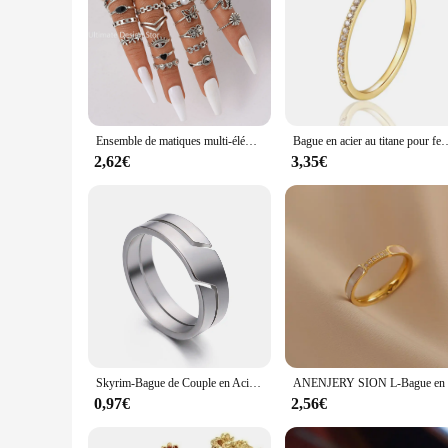
Ensemble de matiques multi-éléments en acier inoxydable de style punk, papillon, coeur, conception de chapelle Tai, salle, 21 pièces
Bague en acier au titane pour femme, fabrication fine, bijoux de qualité supérieure, cadeaux
2,62€
3,35€
Skyrim-Bague de Couple en Acier Inoxydable pour Homme et Femme, Bijou Simple et Décontracté, Cadeau de Fiançailles, Nouvelle Collection 2022
0,97€
2,56€