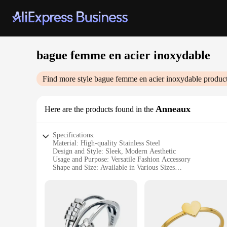
bague femme en acier inoxydable
Find more style
bague femme en acier inoxydable
product
Anneaux
Here are the products found in the
Specifications:
Material: High-quality Stainless Steel
Design and Style: Sleek, Modern Aesthetic
Usage and Purpose: Versatile Fashion Accessory
Shape and Size: Available in Various Sizes
Performance and Property: Durable and Hypoallergenic
Parts and Accessories: Comes as a Set
Features:
**Elegant Craftsmanship and Durability**
Crafted from high-grade stainless steel, these bague femme en
perfect for any occasion, whether it's a casual day out or a 