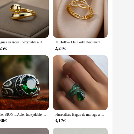
Bagues en Acier Inoxydable à Double Boule Lisse pour Femme, Bijoux Esthétiques, Cadeau de Couple, Document localité Ouvert, Géométrique
JOHollow Out Gold Document Bagues en acier inoxydable pour femmes, Bague en cristal, Bijoux fantaisie, Cadeau, 2023
,25€
2,21€
Beier SION L Acier Inoxydable Viking Hommes Anneau Noeud Rune Norse Bijoux Exquis Anneau LLBR8-270R
Huretailers-Bague de mariage à enroulement de luxe avec pierre goutte d'eau pour femme, micro pavé CZ, couleurs bleu et vert, matiques de fête de mariage, bijoux pour femme
,80€
3,17€