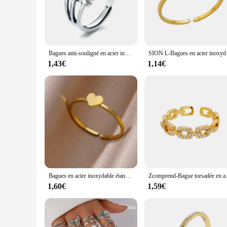
and contemporary styles.
**Versatile and Hypoallergenic**
These rings are designed to be more than just a fashion statem
the rings are safe for daily wear. The availability in various
personalized look.
Bagues anti-souligné en acier inoxydable pour femmes, rotation libre, accessoires élégants pour sauter l'anxiété, mode
SION L-Bagues en acier ino
**Perfect for Wholesale and Retail**
1,43€
1,14€
Whether you're a vendor, supplier, or simply looking to add 
availability ensures that you can purchase in bulk, making the
diverse clientele. With their timeless design and versatile app
Bagues en acier inoxydable étanches pour femmes, coeur esthétique, document doré, bague de mariage vintage, bijoux de mariage, accessoires de Rh, cadeau
Zcomprend-Bague torsadée en a
1,60€
1,59€