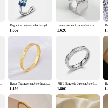
ent; they are a symbol of comfort and hypoallergenic properties. Ideal for those 
 sizes makes it easy to find the perfect fit for any finger, while the sets provid
xydable pour femmes, alliances classiques, bijoux de couple, document en or, ne se fanent jamais, bijoux de luxe, livraison gratuite
Bague tournante en acier inoxydable pour femmes, anneau ouvert Fidget durable de qualité avec perles rotatives en émail coloré
Bague pendentif ondulation en acier inoxydable pour femme, Europe et Amérique, cadeau de bijoux, savoir chaud, nouveau, 2024
1,66€
1,62€
1
a touch of elegance to your personal collection, these bague femme en acier in
m an attractive option for retailers looking to expand their inventory. The sets 
eal, these rings are sure to be a hit with your customers.
cier inoxydable pour femme, bague de couple élégante, bijoux de mariage, cadeau classique
Bague Tournesol en Acier Inoxydable Fin pour Femme, Bijoux de ixde Mariage, Cadeau, Nouvelle Tendance, 2024
JHSL-Bague de Luxe en Acier Inoxydable pour Homme et Femme, Cubique, Or, Argent, Document, Taille US 3, 4, 5, 6, 7, 8, 9, 10, 11, 12, 4mm
1,15€
1,80€
1