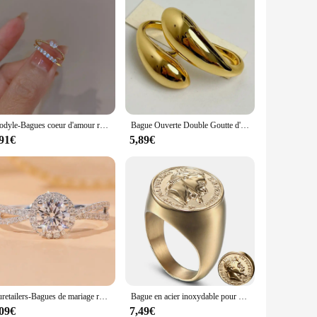
Modyle-Bagues coeur d'amour rose pour femmes, bague de doigt de personnalité d'ouverture, bijoux doux pour filles, accessoires de fête de mariage, mode
Bague Ouverte Double Goutte d'Eau Brillante en Métal pour Femme, Personnalité Européenne et Américaine, Tendance Exagérée, Accessoires de Bijoux
,91€
5,89€
Huretailers-Bagues de mariage rondes en argent pour femmes, bijoux élégants, fiançailles d'éternité, accessoires de mariage, contre-indiqué
Bague en acier inoxydable pour hommes, taille Standard américaine (7/8/9/10/11/12/13/14)
,09€
7,49€