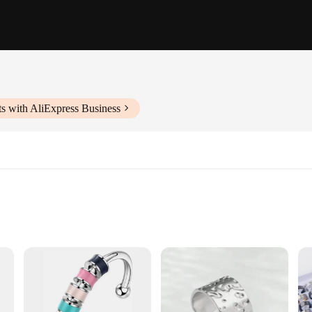
s with AliExpress Business
 acier inoxydable rings are not only a testament to elegance but also to durabil
formal event. The rings' sleek, modern aesthetic makes them a versatile addition