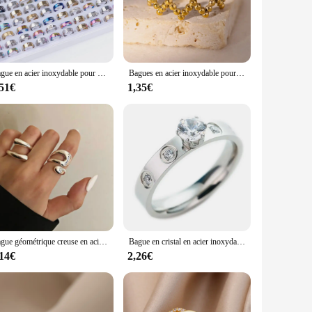
with sensitive skin, the stainless steel material ensures that
e an opportunity to mix and match with other accessories for a
Bague en acier inoxydable pour femme, autocollant coloré creux à rayures classiques, bijoux tendance, cadeau de décoration de fête, mode, 10 pièces, 20 pièces, 30 pièces, 50 pièces
Bagues en acier inoxydable pour femmes, bijoux de couple de mariage, nouvelle tendance, document en or, livraison gratuite, article, 2024
,51€
1,35€
oxydable rings are an excellent choice. The wholesale
offer a variety of sizes, ensuring that you can cater to a
Bague géométrique creuse en acier inoxydable pour femme, anneau large en métal, étanche, 03/Simple mn, bijoux dorés, Bergame, 2 pièces
Bague en cristal en acier inoxydable, alliance d'autriche, fiançailles, bagues en cristal Zircon, bijoux pour femmes, vente en gros
,14€
2,26€