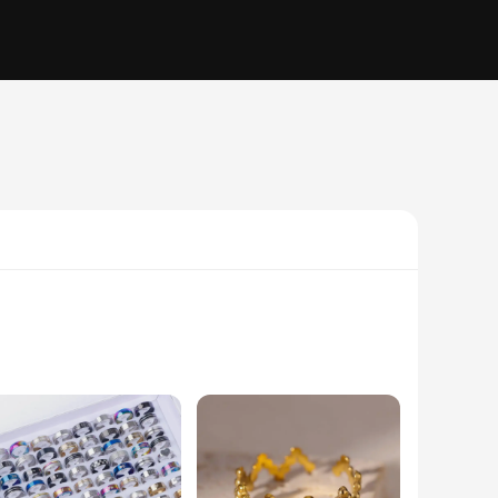
ity. The meticulous design and style ensure that they are
 to any jewelry collection, complementing both traditional