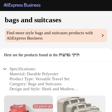
bags and suitcases
Find more style
bags and suitcases
products with
AliExpress Business
תיקי נסיעות
Here are the products found in the
Specifications:
Material: Durable Polyester
Product Type: Versatile Travel Set
Category: Bags and Suitcases
Design and Style: Sleek and Modern
Usage and Purpose: Ideal for Travel and Storage
Shape and Size: Compact and Lightweight
Performance and Property: Water-Resistant and
Sturdy