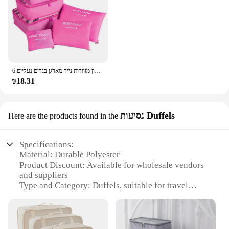
6 יח 'סט נסיעות אחסון מזוודות אריזה ערכת אחסון מזוודות נייד מארגן בגדים נעליים
₪18.31
נסיעות Duffels
Here are the products found in the
Specifications:
Material: Durable Polyester
Product Discount: Available for wholesale vendors
and suppliers
Type and Category: Duffels, suitable for travel
Design and Style: Sleek, modern design with
multiple compartments
Usage and Purpose: Ideal for business trips,
vacations, and weekend getaways