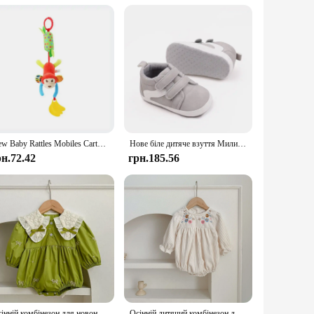
 storage, and the wholesale options make it an attractive
 is entertaining.
New Baby Rattles Mobiles Cartoon Animal Infant Toddler Toys Stroller Bed Hanging Crib Hanging Bell Plush Toys for 0-12months
Нове біле дитяче взуття Милий ведмідь/смужка Повсякденна м'яка підошва Протиковзка Дитячі спортивні малюки Хлопчики Дівчата Перші ходунки
рн.72.42
грн.185.56
Осінній комбінезон для новонароджених немовлят, дитячий одяг, бавовняні комбінезони принцеси з вишитим бантом, мереживний дитячий комбінезон, комбінезон
Осінній дитячий комбінезон для дівчинки з вельвету з довгим рукавом і вишивкою з квітами, комбінезон для новонародженої дівчинки, весняний одяг для дівчинки