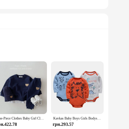
teractive dog toy set is crafted from robust, non-toxic
playtime more exciting and rewarding. The ergonomic design
обака Іграшки is a versatile choice. The set is designed to
used in different scenarios, from indoor playtime to outdoor
r pet.
One-Piece Clothes Baby Girl Clothes Sets Newborn Baby Boy Long Sleeve Little Brother Romper Jumpsuit Baby Boy Clothes Set
Kavkas Baby Boys Girls Bodysuit 6 PCS 3 PCS Long Sleeve 100% Cotton Baby Clothes 0-12 months Newborn body bebe Jumpsuit Clothing
рн.422.78
грн.293.57
te about providing their pets with the best. The set is