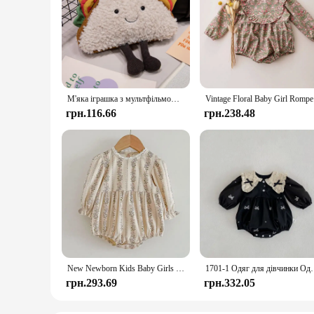
М'яка іграшка з мультфільмом Яйце Вираз Їжа Хліб Тост Серія Лялька для сніданку Весела прикраса Подушка Дитяча комфортна лялька Різдвяні подарунки
Vintag
грн.116.66
грн.238.48
New Newborn Kids Baby Girls Long Sleeve Sweet Flower Print Princess Rompers Autumn Infant Kids Baby Girls Rompers Clothes
1701-1 Одяг для дівчинки Одяг для сестри Весняно-
грн.293.69
грн.332.05