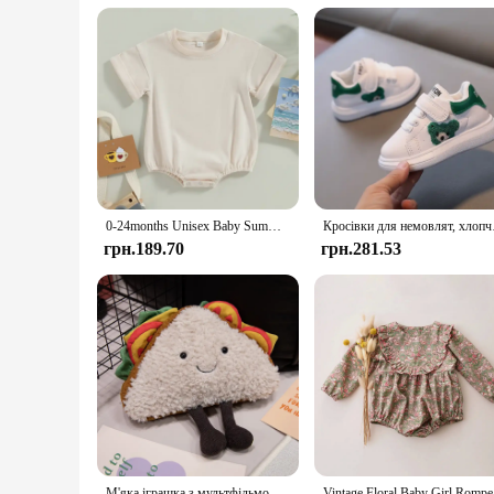
adaptable to various breeds and sizes, making it accessible f
choice for vendors and suppliers. With the babi cot Собака Іг
0-24months Unisex Baby Summer Romper Short Sleeve Solid Beige Khaki Green Bodysuit For Newborn Boys And Girls Casual Playsuit
Кросівки для немовлят, 
грн.189.70
грн.281.53
М'яка іграшка з мультфільмом Яйце Вираз Їжа Хліб Тост Серія Лялька для сніданку Весела прикраса Подушка Дитяча комфортна лялька Різдвяні подарунки
Vintag