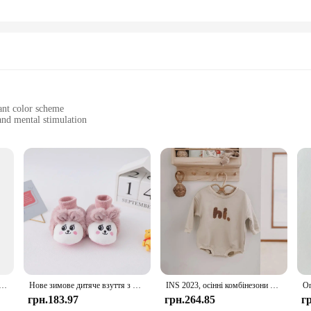
ant color scheme
 and mental stimulation
ries for enhanced play
ngaging pet toys
t owner's collection. Designed with both functionality and fun in mind, this in
es a variety of accessories that cater to your dog's natural instincts, making 
bility ensures long-lasting enjoyment.
or searching for a wholesale vendor to stock up on pet supplies, the babi cot С
ity and mental engagement. The various accessories included in the set can be 
's design also makes it easy to clean, maintaining hygiene and freshness for you
динка з першим іменем. Дитяча ковдра на замовлення. Новонароджений хлопчик. Дівчинка. Подарунок на день народження. Пеленання. Ліжечко. Ковдра.
Нове зимове дитяче взуття з милими 3D мультяшними тваринами 2024, теплі пухнасті дитячі шкарпетки для новонароджених, нековзкі домашні тапочки
INS 2023, осінні комбінезони для новонароджених хлопчиків, дитячі бавовняні комбінезони з довгим рукавом і вишивкою для дівчаток, дитячий одяг 0-18 м
грн.183.97
грн.264.85
г
ent in your pet's well-being. It's a perfect gift for pet owners who are passiona