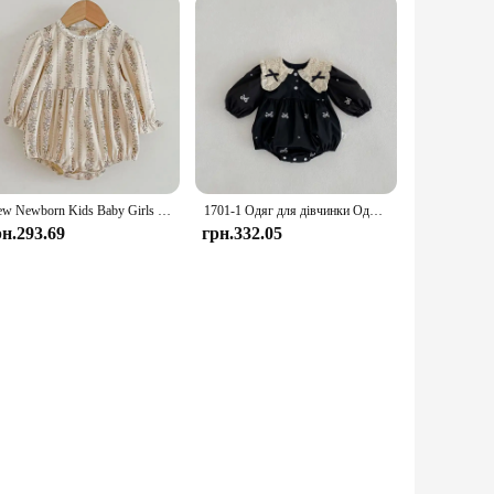
New Newborn Kids Baby Girls Long Sleeve Sweet Flower Print Princess Rompers Autumn Infant Kids Baby Girls Rompers Clothes
1701-1 Одяг для дівчинки Одяг для сестри Весняно-осінній комір-метелик Суцільний одяг для дівчинки або сукня з вишивкою
рн.293.69
грн.332.05