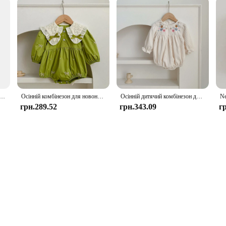
жираф Тварина Дзвіночок Брязкальце Плюшеві іграшки-жирафи / Дитячі жирафи Тварини-брязкальця / М'які тварини-жирафа
Осінній комбінезон для новонароджених немовлят, дитячий одяг, бавовняні комбінезони принцеси з вишитим бантом, мереживний дитячий комбінезон, комбінезон
Осінній дитячий комбінезон для дівчинки з вельвету з довгим рукавом і вишивкою з квітами, комбінезон для новонародженої дівчинки, весняний одяг для дівчинки
грн.289.52
грн.343.09
г