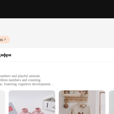
ss
Цифри
numbers and playful animals
hildren numbers and counting
e, fostering cognitive development
 numbered blocks and 10 animal figurines
smooth edges for safe play
 any child's playtime, offering an interactive and educational experience. The s
ngaging animal figurines capture young minds, making learning fun and enjoyab