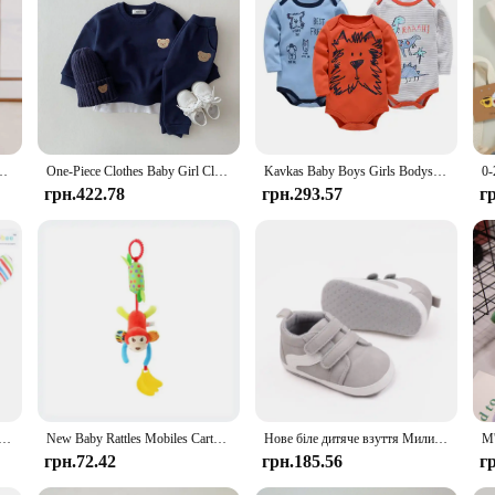
hem a gift that keeps on giving, providing comfort and joy to those who receive 
ячі бавовняні комбінезони з довгим рукавом і вишивкою для дівчаток, дитячий одяг 0-18 м
One-Piece Clothes Baby Girl Clothes Sets Newborn Baby Boy Long Sleeve Little Brother Romper Jumpsuit Baby Boy Clothes Set
Kavkas Baby Boys Girls Bodysuit 6 PCS 3 PCS Long Sleeve 100% Cotton Baby Clothes 0-12 months Newborn body bebe Jumpsuit Clothing
грн.422.78
грн.293.57
г
inder Rattle Sock Baby Toddler Toy Arm Hand Bracelet Wrist Strap Rattle Newborn Baby Toys 0-12 Months
New Baby Rattles Mobiles Cartoon Animal Infant Toddler Toys Stroller Bed Hanging Crib Hanging Bell Plush Toys for 0-12months
Нове біле дитяче взуття Милий ведмідь/смужка Повсякденна м'яка підошва Протиковзка Дитячі спортивні малюки Хлопчики Дівчата Перші ходунки
грн.72.42
грн.185.56
г