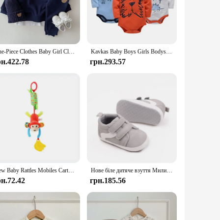
tle hands are safe during play. The durability of the set
ational purposes or as a creative playtime companion, this set
One-Piece Clothes Baby Girl Clothes Sets Newborn Baby Boy Long Sleeve Little Brother Romper Jumpsuit Baby Boy Clothes Set
Kavkas Baby Boys Girls Bodysuit 6 PCS 3 PCS Long Sleeve 100% Cotton Baby Clothes 0-12 months Newborn body bebe Jumpsuit Clothing
рн.422.78
грн.293.57
le and through various vendors and suppliers, making it an
and lightweight design make it easy to transport and store,
 must-have for anyone looking to foster a love of learning in
New Baby Rattles Mobiles Cartoon Animal Infant Toddler Toys Stroller Bed Hanging Crib Hanging Bell Plush Toys for 0-12months
Нове біле дитяче взуття Милий ведмідь/смужка Повсякденна м'яка підошва Протиковзка Дитячі спортивні малюки Хлопчики Дівчата Перші ходунки
рн.72.42
грн.185.56