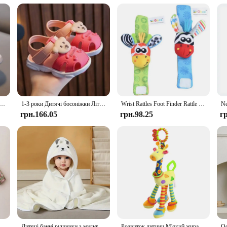
or all pet owners. The ease of assembly and disassembly makes it convenient for
рашки, you're ensuring your pet has a playful companion that's as durable as it
хлопчиків, дівчаток, 1-6 років, модне спортивне взуття для малюків, дихаючі дитячі кросівки на підошві, дитяче взуття
1-3 роки Дитячі босоніжки Літнє маленьке дитяче пляжне взуття для дитини Швидко сохне Малюки Хлопчики Дівчата Милі босоніжки Коричневий, Рожевий, Червоний, Синій
Wrist Rattles Foot Finder Rattle Sock Baby Toddler Toy Arm Hand Bracelet Wrist Strap Rattle Newborn Baby Toys 0-12 Months
грн.166.05
грн.98.25
г
e Floral Baby Girl Romper Spring Baby Girl Clothes For Wedding Party
Дитячі банні рушники з мультяшними тваринами М'який рушник для новонароджених з капюшоном Ковдра Дитячий халат Тепле сповивання для сну для хлопчиків і дівчаток
Розвиток дитини М'який жираф Тварина Дзвіночок Брязкальце Плюшеві іграшки-жирафи / Дитячі жирафи Тварини-брязкальця / М'які тварини-жирафа