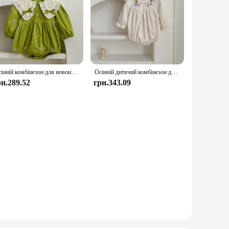
Осінній комбінезон для новонароджених немовлят, дитячий одяг, бавовняні комбінезони принцеси з вишитим бантом, мереживний дитячий комбінезон, комбінезон
Осінній дитячий комбінезон для дівчинки з вельвету з довгим рукавом і вишивкою з квітами, комбінезон для новонародженої дівчинки, весняний одяг для дівчинки
рн.289.52
грн.343.09