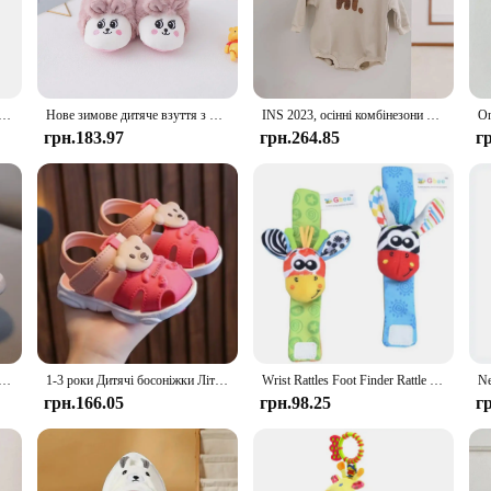
safe and stimulating space.
 set is built to last. The smooth edges of the blocks and figurines ensure that lit
 a reliable toy for parents and educators alike. Whether it's being used for educ
динка з першим іменем. Дитяча ковдра на замовлення. Новонароджений хлопчик. Дівчинка. Подарунок на день народження. Пеленання. Ліжечко. Ковдра.
Нове зимове дитяче взуття з милими 3D мультяшними тваринами 2024, теплі пухнасті дитячі шкарпетки для новонароджених, нековзкі домашні тапочки
INS 2023, осінні комбінезони для новонароджених хлопчиків, дитячі бавовняні комбінезони з довгим рукавом і вишивкою для дівчаток, дитячий одяг 0-18 м
грн.183.97
грн.264.85
г
ications but also accessible to a wide range of users. It is available for wholesa
ies looking to enhance their child's learning experience. The set's compact size 
ment. With its engaging design and practical functionality, the babi cot set is a
хлопчиків, дівчаток, 1-6 років, модне спортивне взуття для малюків, дихаючі дитячі кросівки на підошві, дитяче взуття
1-3 роки Дитячі босоніжки Літнє маленьке дитяче пляжне взуття для дитини Швидко сохне Малюки Хлопчики Дівчата Милі босоніжки Коричневий, Рожевий, Червоний, Синій
Wrist Rattles Foot Finder Rattle Sock Baby Toddler Toy Arm Hand Bracelet Wrist Strap Rattle Newborn Baby Toys 0-12 Months
грн.166.05
грн.98.25
г