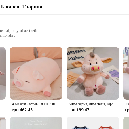
Плюшеві Тварини
sical, playful aesthetic
anionship
s and styles to suit different preferences
 any space
ightful addition to any room, bringing a touch of whimsy and comfort. These st
u're looking to add a playful flair to your child's nursery or seeking a cozy c
 enough to suit any age. Whether you're a collector, a vendor, or a wholesaler, t
Pig Plush Toy Stuffed Soft Animal Simulation Pig Doll Gift
40-100cm Cartoon Fat Pig Plush Toy Lovely Soft Animal Pillow Big Doll Stuffed For Boys Girls Birthday Gifts
Мила ферма, мила свиня, корова, плюшева іграшка, лялька, м'яка лялька-свиня, прикраса для дому, диван, подарунок на день народження для хлопчиків і дівчаток
king them suitable for home decor, gifts, or as a unique addition to a themed e
грн.462.45
грн.199.47
г
cot plush animals are the perfect choice. Available in sets, they are ready to be 