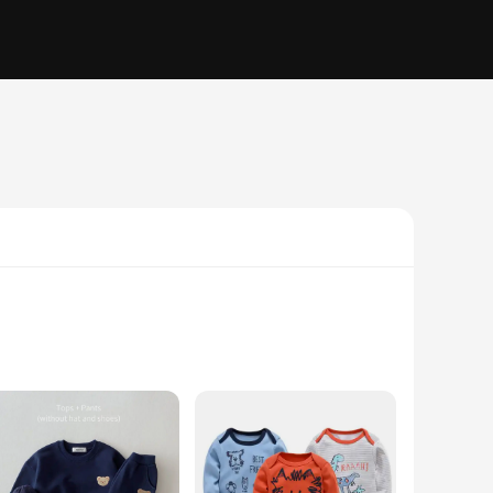
et is designed to stimulate children's cognitive development,
le. The set is ideal for both home and classroom