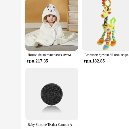
Дитячі банні рушники з мультяшними тваринами М'який рушник для новонароджених з капюшоном Ковдра Дитячий халат Тепле сповивання для сну для хлопчиків і дівчаток
Розвиток дитини М'який 
грн.217.35
грн.182.85
Baby Silicone Teether Cartoon Animal BPA Free Rodents Teething Necklace Food Grade Infant Chewable Toys