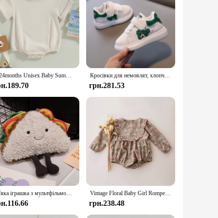
them. Whether it's for a birthday, holiday, or just because,
0-24months Unisex Baby Summer Romper Short Sleeve Solid Beige Khaki Green Bodysuit For Newborn Boys And Girls Casual Playsuit
Кросівки для немовлят, хлопчиків, дівчаток, 1-6 років, модне спортивне взуття для малюків, дихаючі дитячі кросівки на підошві, дитяче взуття
рн.189.70
грн.281.53
М'яка іграшка з мультфільмом Яйце Вираз Їжа Хліб Тост Серія Лялька для сніданку Весела прикраса Подушка Дитяча комфортна лялька Різдвяні подарунки
Vintage Floral Baby Girl Romper Spring Baby Girl Clothes For Wedding Party
рн.116.66
грн.238.48