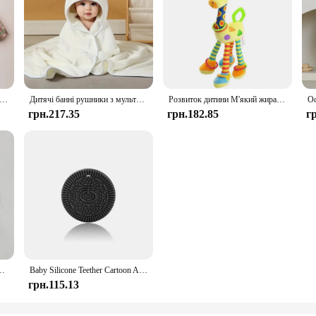
e Floral Baby Girl Romper Spring Baby Girl Clothes For Wedding Party
Дитячі банні рушники з мультяшними тваринами М'який рушник для новонароджених з капюшоном Ковдра Дитячий халат Тепле сповивання для сну для хлопчиків і дівчаток
Розвиток дитини М'який жираф Тварина Дзвіночок Брязкальце Плюшеві іграшки-жирафи / Дитячі жирафи Тварини-брязкальця / М'які тварини-жирафа
грн.217.35
грн.182.85
г
осінній комір-метелик Суцільний одяг для дівчинки або сукня з вишивкою
Baby Silicone Teether Cartoon Animal BPA Free Rodents Teething Necklace Food Grade Infant Chewable Toys
грн.115.13