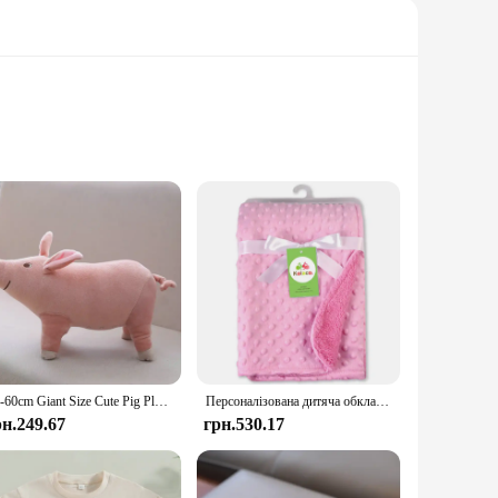
uffed animals are crafted from premium plush materials,
ompanion for your own space, these plush animals are
he babi cot plush animals are a must-have for your inventory.
25-60cm Giant Size Cute Pig Plush Toy Stuffed Soft Animal Simulation Pig Doll Gift Toy Gift
Персоналізована дитяча обкладинка з першим іменем. Дитяча ковдра на замовлення. Новонароджений хлопчик. Дівчинка. Подарунок на день народження. Пеленання. Ліжечко. Ковдра.
vent. Their charming appearance and soft texture make them a
рн.249.67
грн.530.17
given as a gift to friends, family, or even as a special treat