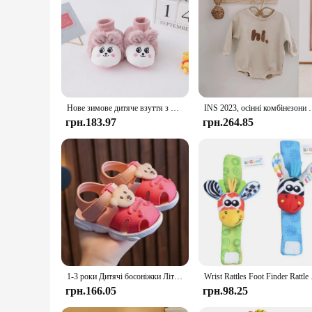
for yourself. Their delightful design and soft texture make t
these plush animals are sure to be a hit.
Нове зимове дитяче взуття з милими 3D мультяшними тваринами 2024, теплі пухнасті дитячі шкарпетки для новонароджених, нековзкі домашні тапочки
INS 2023, осінні комбінезони для новонароджених хлопчиків, дит
грн.183.97
грн.264.85
1-3 роки Дитячі босоніжки Літнє маленьке дитяче пляжне взуття для дитини Швидко сохне Малюки Хлопчики Дівчата Милі босоніжки Коричневий, Рожевий, Червоний, Синій
Wrist Rattles Foot F
грн.166.05
грн.98.25