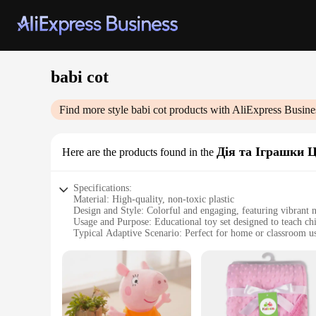
babi cot
Find more style
babi cot
products with AliExpress Busine
Дія та Іграшки 
Here are the products found in the
Specifications:
Material: High-quality, non-toxic plastic
Design and Style: Colorful and engaging, featuring vibrant 
Usage and Purpose: Educational toy set designed to teach c
Typical Adaptive Scenario: Perfect for home or classroom us
Shape or Size or Weight or Quantity: Comprises a set of 10
Performance and Property: Durable and easy to clean, with 
Features:
**Enhancing Early Learning Experiences**
The babi cot Дія та Іграшки Цифри is a fantastic addition to
focusing on numbers and counting. The vibrant colors and e