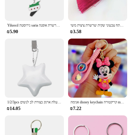
reliability of these sets, ensuring they are always
ready to meet the needs of their customers.
מכירת חמה מפתח צבעוני שקית שרשרת ציצית משי AccessoriesIce Pompom תיק מחזיק מפתחות רכב מפתח טבעת
Yiluocd נירוסטה saria מפת דגל שרשרת אופנה sythring keyching עבור נשים גברים שרשרת מתנות תכשיטים מתנה
₪5.90
₪3.58
אנימה disney keychain קריקטורה mickey mickey מיני lilo & לתפור חמוד קישוט בובה שרשרת מפתחות מכונית מפתח תליון ילדים מתנות
1/2/3pcs ארנק ארנק לב הוביל לב אור ידית תנועה אוטומטית מופעלת ארנק בצורת לב לנשים
₪14.05
₪7.22