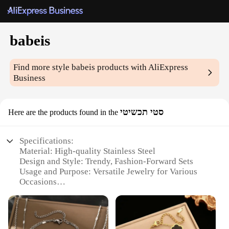
babeis
Find more style
babeis
products with AliExpress
Business
סטי תכשיטי
Here are the products found in the
Specifications:
Material: High-quality Stainless Steel
Design and Style: Trendy, Fashion-Forward Sets
Usage and Purpose: Versatile Jewelry for Various
Occasions
Type and Category: Wholesale Vendors and
Suppliers
Performance and Property: Durable and Long-
Lasting