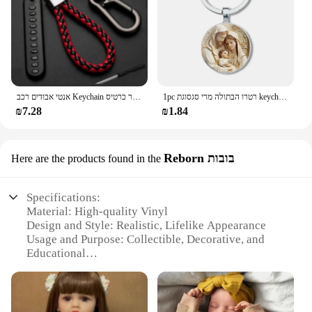
1pc רטרו הבתולה מרי סגסוגת keychain-תליון פנינה זמן דתי מתאים למפתחות מכונית תיק גב
אנטי אבודים רכב Keychain טלפון מספר כרטיס Keyring עור Bradied חבל אוטומטי רכב מפתח שרשרת מחזיק אביזרי מתנה עבור הבעל
₪7.28
₪1.84
Reborn בובות
Here are the products found in the
Specifications:
Material: High-quality Vinyl
Design and Style: Realistic, Lifelike Appearance
Usage and Purpose: Collectible, Decorative, and
Educational
Typical Adaptive Scenario: Nursery, Playroom,
Classroom
Shape or Size or Weight or Quantity: Available in
Various Sizes and Weights