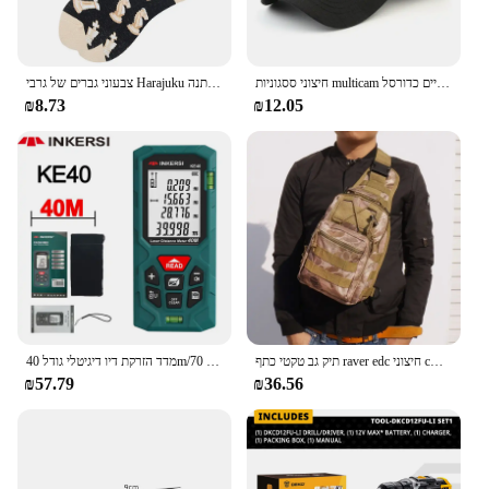
חיצוני ססגוניות multicam מתכווננת כובע רשת טקטי אוויר טקטי-טייסי דיג טיולים רגליים כדורסל
צבעוני גברים של גרבי Harajuku צבעוני שמח מצחיק סמל בינלאומי שחמט גיאומטרי נוסחה כותנה גרב חג המולד מתנה
₪8.73
₪12.05
תיק גב טקטי כתף raver edc חיצוני cw תיק sling טווח עמיד למים חרוט תיק טיולים
מדד הזרקת דיו דיגיטלי גודל 40m/70 מ '/70 מ'/120 מ 'לייזר דיוק גבוהה לייזר מרחק מטר
₪57.79
₪36.56