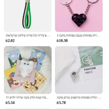
1 זיווג אהבה בניין מחזיק מפתחות לבנים התאמת מפתח עבור זוגות נשים גברים גברים חברות מפתחות טבעת מפתחות מתנה
סיריה דגל סוריה סיליקון שרשראות keyria דגל תרמיל גב המכונית אביזרים עבור נשים גברים גברים חנויות אופנה מפת שרשרת
₪2.02
₪10.30
המכונית מותאמת צליל טורבוקסנית שרשרת פאנק בסגנון מותניים תליית מפתחות קריאטיב גברים מתנה
קריקטורה ממולאת שרשת מפתחות חתולים צבעוניים חמודים קפה חמוד קטיף תליון בובה יצירתי ילדים רך
₪5.34
₪5.78