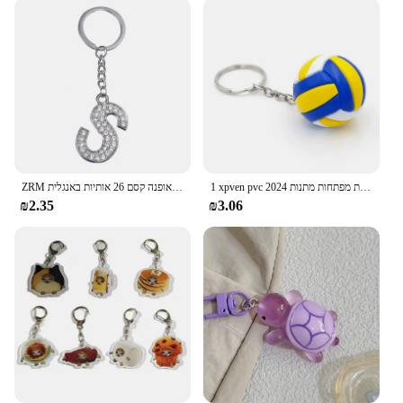
1 xpven pvc כדורעף קישוטי עסקים מתנות כדור חוף ספורט עבור שחקנים גברים גברים נשים שרשרת מפתחות מתנות 2024
ZRM אופנה קסם 26 אותיות באנגלית A-Z האלפבית מחזיקי מפתחות רכב תיק קריסטל Rhinestones סגסוגת שם מחזיקי מפתחות תכשיטים
₪2.35
₪3.06