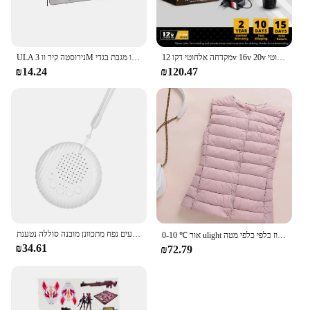
מקדחה אלחוטי דקו 12v 16v 20v מיני כלי חשמל אלחוטי dc ליתיום-יון סוללה חשמלי מברג הבית
ULA נירוסטה קיר וו 3M מדבקה דבק דלת וו מגבת בגדי Robe מתלה אסלת אביזרי מקלחת אבזרים
₪14.24
₪120.47
לבן רעש קול מכונה נייד תינוק שינה מכונת 10 צלילים מרגיעים נפח מתכוונן מובנה סוללה נטענת USB
0-10 ℃ אור ulight למטה נשים אפודות 2024 סתיו חורף חדש ברווז כלפי כלפי מטה puffer נוצה מעילי ללא שרוולים
₪34.61
₪72.79