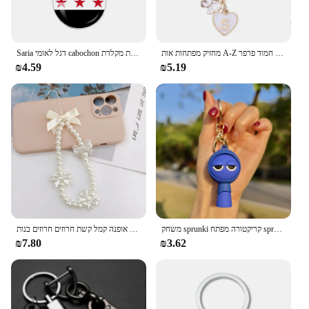
מחזיק מפתחות אות A-Z לנשים 26 ראשי תיבות אלפבית חמוד פרפר Tassel מחזיק מפתחות ארנק תיק יד תיק אביזרים תכשיטים
Saria דגל לאומי cabochon תליון שרשרת מקלדת מקלדת מתכת מקשים לנשים גברים קסם בעבודת יד מכונית מקלדת
₪4.59
₪5.19
משחק sprunki קריקטורה מפתח sprunki oren raddy אפור ברוד vineria עבור ילד בגיל הרך keyering מתנות
אלגנטי חיקוי שרשרת פנינים שרשרת מפתחות אופנה קמל קשת חרוזים חרוזים בנות keyaded cells בנות אנטי הפסד טלפון נייד רצועה רצועה טלפון נייד מתנות
₪7.80
₪3.62