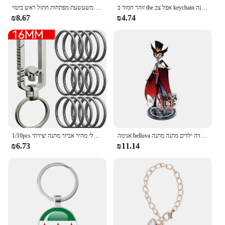
זוהר חמוד ב the אפל צב keychain עבור נשים בנות תרמיל תליון צב צבעוני הצב עינים סטודנט מתנה אביזרי מתנה
משעשעת מפתחות חתול ראש ביטוי keychains מזון frik keyching תיק בית ספר לחברים מתנות לסטודנטים משפחה
₪8.67
₪4.74
אנימה helluva בוס דמות אופנה אקריליק לעמוד פעולה פיסתן אביזרים אוסף דמות קישוטי שולחן עבודה ילדים מתנה מתנה
1/10pcs טבעת מפתח טיטניום טבעת קל משקל תליית אבזם עבור מחזיק טבעת מפתח מכונית הטבעת כלי מהיר אביזר מתנה יצירתי
₪6.73
₪11.14