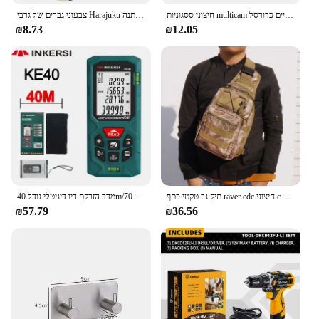
חיצוני ססגוניות multicam מתכווננת כובע רשת טקטי אוויר טקטי-טייסי דיג טיולים רגליים כדורסל
צבעוני גברים של גרבי Harajuku צבעוני שמח מצחיק סמל בינלאומי שחמט גיאומטרי נוסחה כותנה גרב חג המולד מתנה
₪8.73
₪12.05
תיק גב טקטי כתף raver edc חיצוני cw תיק sling טווח עמיד למים חרוט תיק טיולים
מדד הזרקת דיו דיגיטלי גודל 40m/70 מ '/70 מ'/120 מ 'לייזר דיוק גבוהה לייזר מרחק מטר
₪57.79
₪36.56