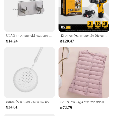
מקדחה אלחוטי דקו 12v 16v 20v מיני כלי חשמל אלחוטי dc ליתיום-יון סוללה חשמלי מברג הבית
ULA נירוסטה קיר וו 3M מדבקה דבק דלת וו מגבת בגדי Robe מתלה אסלת אביזרי מקלחת אבזרים
₪14.24
₪120.47
לבן רעש קול מכונה נייד תינוק שינה מכונת 10 צלילים מרגיעים נפח מתכוונן מובנה סוללה נטענת USB
0-10 ℃ אור ulight למטה נשים אפודות 2024 סתיו חורף חדש ברווז כלפי כלפי מטה puffer נוצה מעילי ללא שרוולים
₪34.61
₪72.79