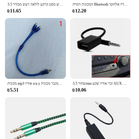
המכונית דמוית Bluetooth מקלט רדיו אלחוטי Bluetooth כבל מתאם רכב אוניברסלי מתאם hifi קול מקלט USB מקלט
3.5 מ "מ קו רמקול כבל אודיו עבור מערכת סטריאו לרכב אודיו רעש מפחית מסנן קרקע לולאה רעש מסנן קרקע לולאה רעש מבודד
₪11.65
₪12.20
שחור 3.5mm זכר אודיו שקע AUX USB 2.0 נקבה ממיר מתאם כבל אוניברסלי נייד עבור מכונית כלים רכב אבזרים
מכונית mp3 אודיו rca y מפצל ממיר כבל מתאם למגבר מכונית
₪5.51
₪10.06