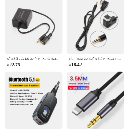
רדיו רכב אודיו 3.5 מ "מ תקע עבור חלוץ IP רכב חלוץ מערכת סטריאו דרך Cd מחליף cd
מבודד רעשים בלולאת קרקע נגד הפרעות אודיו לרכב עם כבל 3.5 מ"מ F19A
₪22.75
₪18.42