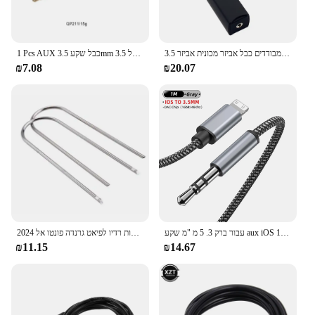
3.5 מ "מ אומד קרקע אודיו לולאה מבודדים כבל אביזר מכונית אביזר
1 Pcs AUX כבל שקע 3.5mm אודיו כבל 3.5mm שקע רמקול כבל AUX כבל עבור טלפון נייד חיבור רכב
₪7.08
₪20.07
עבור ברק 3. 5 מ "מ שקע aux iOS כבל מוסיקה אודיו 1m עבור iPhone 14 13 12 11 פרו מקס פלוס ipad 3.5 מ" מ
2024 עם שני מפתחות רדיו לפיאט גרנדה פונטו אל-fa 159 רכב סטריאו Aux קלט רכב עופרת כבל מתאם 3.5MM אודיו Playe
₪11.15
₪14.67