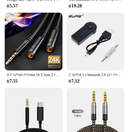
₪5.57
₪19.28
2 ב 1 אלחוטי bluetooth 5.0 מקלט מתאם 3.5 מ "מ ג ג 'ק אודיו רכב a2dp handsfree
אוזניות ספליטר 0.3m 1ft 3.5mm 2 נקבה 1 זכר מיקרופון ואודיו Y ספליטר TRRS אוזניות מתאם כבל סטריאו
₪7.55
₪7.12