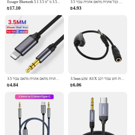
3.5 מ "מ שקע עם כבל אוזניות מתאם אוזניות עבור iPhone 14 13 12 11 כבל אודיו מקסימום עבור iOS 14 ממיר
Essager Bluetooth 5.1 אודיו משדר 3.5 מ "מ 3.5 aux עם מוסיקה סטריאו מיקרופון מתאם אלחוטי עבור רמקולים לרכב טלוויזיה
₪17.10
₪4.93
3.5mm שקע AUX זכר לנקבה מתאם כבל מאריך סטריאו כבל עם נפח בקרת אוזניות אוזניות חוט עבור רכב p9JD
3.5 מ "מ שקע האוזניות מתאם אוזניות מתאם עבור iPhone 15 14 13 12 11 כבל Splitter אודיו עבור iOS 14 ממיר
₪4.84
₪6.06