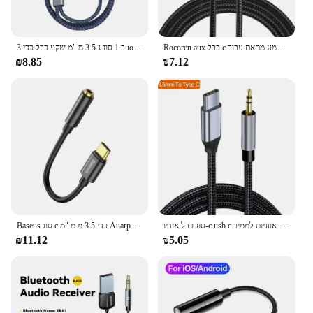
Rocoren aux כבל c כדי 3.5 מ "מ שקע שמע מתאם עבור huawei מכונית אוזניות ריאלית
3 ב 1 סוג ג 3.5 מ "מ שקע כבל כדי ios מתאם אודיו עבור טלפון ipad IPAad מכונית ipad רמקול זכר ממיר כבל USB-C זכר ממיר
₪8.85
₪7.12
סוג כבל אודיו-c usb c ל-3.5 מ "מ ג שקע באוטו מתאם אוזניות לממיר xiaomi huawei סוג-c USB
Baseus סוג c כדי 3.5 מ מ "מ Auarphone כבל מתאם אוזניות 3.5 ג 'ק כבל אודיו עבור huawei p20 xiaomi mi 10
₪11.12
₪5.05