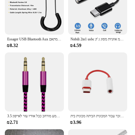
Nnbili 2in1 usbc ל 3.5 מ "מ אוזניות מסוג ג 'ק pd 60w אודיו מתאם לאייפון 15 ipad pro samsung s24 xiaomi huawei
Essager USB Bluetooth Aux מתאם Dongle USB כדי 3.5mm שקע אודיו אלחוטי דיבורית ערכת לרכב סטריאו מקלט USB משדר
₪8.32
₪4.59
כבל אודיו 3.5 מ "מ ג ניילון קלוע 90 ° דמוית כבלים זכר חוט רמקול זכר עבור המכונית הביתה מכונית בית
3.5 מ "מ עד 3.5 מ" מ ג 'שקע קטן מכונית האודיו כבל שמע מורחב כבל אודיו עזר לאייפון mp4 רמקול אוזניות
₪2.71
₪3.96