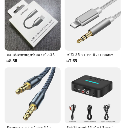
AUX אודיו כבל 8 פינים כדי 3.5mm שקע רמקול כבל עבור iPhone 7 8 X XS MAX XR רכב אוזניות אוזניות Aux ממיר אודיו שקע
סוג usb samsung usb סוג c כדי 3.5 מ "מ-c ממיר כבל אודיו אוזניות גלקסיה s24 s23 אולטרה iphone 15 pro max
₪8.58
₪7.65
Usb Bluetooth 5.3 מקלט אודיו מתאם מוסיקה סטריאו אלחוטית 3.5 מ "מ aux r/l rca תמיכה u דיסק עבור מגבר רמקול שולחן עבודה
Essager aux כבל 3.5 מ "מ שקע כבל אודיו עבור המכונית מתאם זכר ג 'שקע ג' ק 3.5 חוט מ" מ עבור Samsung xiaomi