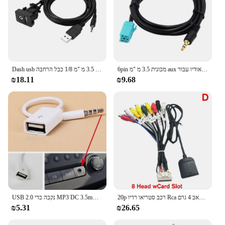
6pin מכונית 3.5 מ "מ aux כבל אודיו עבור vkswagen 2005 2006 2007 2008 2010 2009 2011 עבור נגן CD MP3 כבל mp3
Dash usb לוח יציאה 3.5 מ "מ 1/8 כבל הרחבה aux usb ל camry camry לספק העברת נתונים במהירות גבוהה
₪18.11
₪9.68
20p רכב סטריאו רדיו Rca פלט דמוית חוט רתום מחבר רדיו סאב 4 גרם SIM כבל כבל כבל מתאם חיווט o4c0
USB 2.0 נקבה כדי MP3 DC 3.5mm זכר AUX אודיו Plug ג 'ק ממיר כבל כבל גבוהה נגד שיבוש מכוניות אביזרי
₪5.31
₪26.65