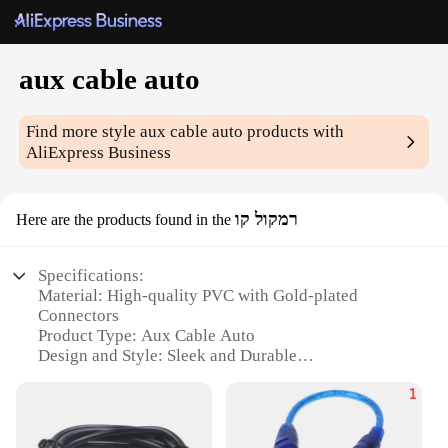
aux cable auto
Find more style
aux cable auto
products with
AliExpress Business
רמקול קו
Here are the products found in the
Specifications:
Material: High-quality PVC with Gold-plated
Connectors
Product Type: Aux Cable Auto
Design and Style: Sleek and Durable
Usage and Purpose: Connects Devices with 3.5mm
Audio Jacks
Performance and Property: Hi-Fi Sound Quality
with Noise Reduction