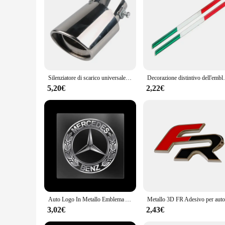
These automobili Decorazioni sets are versatile and adaptabl
enhance your inventory, these sets are designed to meet your
various scenarios, from personal vehicles to commercial fleet
Silenziatore di scarico universale per auto punta rotonda in acciaio inossidabile coda per auto tubo di scarico rotondo cromato posteriore tubo di punta del silenziatore di coda
Decorazione distintivo dell'emblema dell'adesivo
5,20€
2,22€
Auto Logo In Metallo Emblema Auto Decorazione di Interni Adesivo Per Mercedes Benz ACCE GLC GLA GLE W177 W205 W212 W213 X253 X156 W166 X247
3,02€
2,43€