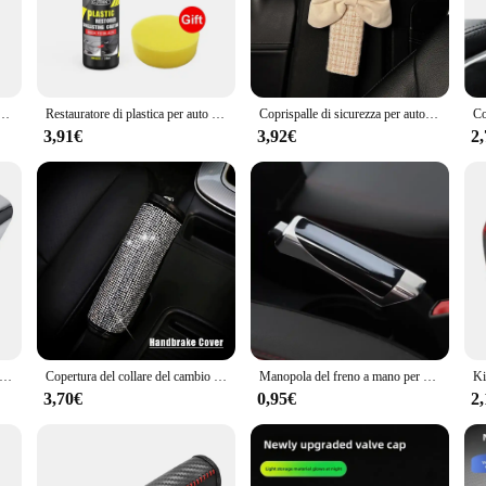
sly crafted to provide the ultimate cleaning solution for your vehicle's upholste
 condition. The ergonomic design of the tools ensures a comfortable grip, reduc
gned to meet your cleaning needs with ease.
about cleaning; they are about versatility. Each set includes a variety of tools,
uto Rivestimento Super Gloss Shine Lucidatura Cura auto Cruscotto Plastica Pelle Ristrutturazione HGKJ s3
Restauratore di plastica per auto Ritorno al nero lucido Rinnovatore di plastica Rivestimento duraturo Pelle Ripristina prodotti per la pulizia del lucidatura automatica
Coprispalle di sicurezza per auto creativo Coprispalle esteso per cintura di sicurezza Copertura di protezione interna Copertura per scatola di fazzoletti per auto Scudo per arco
ensive nature of these sets means that you have the right tool for every cleanin
ce and property of these cleaning solutions are unmatched, making them a valua
3,91€
3,92€
2
for professionals; they are also perfect for car enthusiasts who take pride in the
 investment. The performance and property of the cleaning solutions are such th
overs. Whether you're looking to maintain the interior of your own vehicle or pro
r auto Impugnatura universale per freno a mano Freno a mano per auto Copertura protettiva in fibra di carbonio Decorazione interna ed elegante
Copertura del collare del cambio per auto in cristallo Copertura del freno a mano Copertura della cintura di sicurezza del seggiolino auto Strass bling Accessori interni auto 1PC
Manopola del freno a mano per auto Copertura protettiva del freno a mano per auto in fibra di carbonio Manicotto del freno a mano automatico antiscivolo Accessori interni per auto Decor
3,70€
0,95€
2