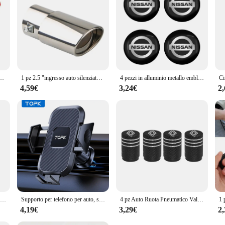
e, suitable for a wide range of vehicles. Whether you're looking to add a touch 
 needs. The lightweight and compact nature of these decorations makes them easy
s.
 sottile della bandiera dell'Italia da 2 pezzi per il camion della bici dell'automobile italiana
1 pz 2.5 "ingresso auto silenziatore di scarico punta tubo in acciaio inossidabile cromato trim coda posteriore gola per la maggior parte delle auto
4 pezzi in alluminio metallo emblema centro ruota auto mozzo caps adesivo distintivo per Nissan X-trail Qashqai Nota Juke Sentra Patrol Navara
4,59€
3,24€
2
Metallo 3D FR Adesivo per auto Carrozzeria Distintivo dell'emblema per Seat Leon FR + Cupra Ibiza Altea Exeo Formula Racing Styling Accessori auto
Supporto per telefono per auto, supporto per telefono universale con bloccaggio automatico TOPK Upgrade con clip a gancio per presa d'aria per auto per iPhone Samsun
4 pz Auto Ruota Pneumatico Valvola Tappi laser Ruota Pneumatico Stelo Valvola Tappi Per Renault koleos Duster megane 2 logan clio Accessori Auto
4,19€
3,29€
2