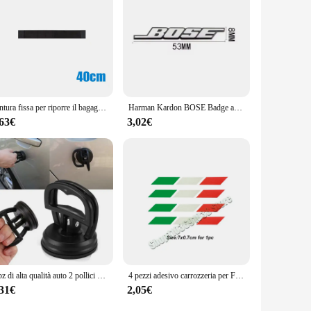
of luxury to your personal car or are a vendor seeking to
 to transport and install, ensuring that they can be used in
Cintura fissa per riporre il bagagliaio dell'auto Cintura fissa per estintore in nylon Cintura di fissaggio per cintura Cinghia nera per organizer per bagagliaio Accessori per auto
Harman Kardon BOSE Badge adesivi audio per auto 3D in alluminio per Mercedes Benz BMW Lexus Mazda Volvo Fiat Peugeot Jeep Opel Seat VW
,63€
3,02€
1 pz di alta qualità auto 2 pollici ammaccature estrattore tirare carrozzeria pannello di rimozione ventosa strumento adatto per piccole ammaccature in auto
4 pezzi adesivo carrozzeria per Fiat Abarth 500 500X 500e 500L Punto Bravo Argo Tipo Panda accessori
,31€
2,05€