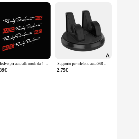
Adesivo per auto alla moda da 4 pezzi Adesivo per decalcomanie decorative per maniglia per porta auto WRC per lo sviluppo delle corse
Supporto per telefono auto 360 gradi Pad cruscotto supporto antiscivolo supporto per telefono cellulare In auto per IPhone 15 14 13 Pro Max Plus
,39€
2,75€