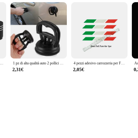
ota Pneumatico Valvola Tappi laser Ruota Pneumatico Stelo Valvola Tappi Per Renault koleos Duster megane 2 logan clio Accessori Auto
1 pz di alta qualità auto 2 pollici ammaccature estrattore tirare carrozzeria pannello di rimozione ventosa strumento adatto per piccole ammaccature in auto
4 pezzi adesivo carrozzeria per Fiat Abarth 500 500X 500e 500L Punto Bravo Argo Tipo Panda accessori
2,31€
2,05€
0