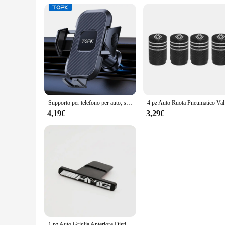
Supporto per telefono per auto, supporto per telefono universale con bloccaggio automatico TOPK Upgrade con clip a gancio per presa d'aria per auto per iPhone Samsun
4 pz Auto Ru
4,19€
3,29€
1 pz Auto Griglia Anteriore Distintivo Emblema Griglia Per Mercedes Benz AMG LOGO W205 W206 W213 W212 X253 X247 W176 W177 W167 W166 GLA CLA