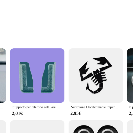
essionals
e and functionality, designed to transform your vehicle's interior into a sophist
stant to the elements, ensuring durability and longevity. Whether you're a car ent
le's aesthetics.
tanti per auto sportive Cruscotto automatico che gira modello da corsa Deco Kit di decorazione per console centrale individualità per auto
Supporto per telefono cellulare multifunzione per auto Supporto per telefono cellulare Leggerezza Portabilità Nessun spazio Occupy Stand Accessori interni auto
Scorpione Decalcomanie impermeabili Car Styling Adesivo Auto Corpo Copertura del motore Vinile Auto Porta Decalcomanie laterali per Abarth 695 595 124 Rally
ng installation a breeze. The sleek design and modern style complement a varie
2,01€
2,95€
2
bout looks; they are designed to enhance the user experience by providing a tou