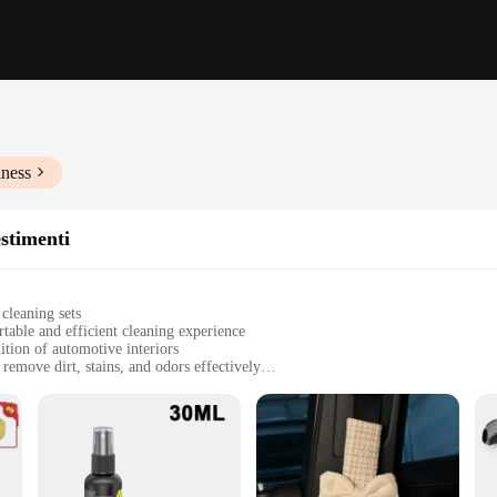
iness
estimenti
 cleaning sets
table and efficient cleaning experience
ition of automotive interiors
emove dirt, stains, and odors effectively
 a variety of tools to tackle any cleaning challenge
ar enthusiasts