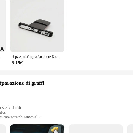
antiscivolo supporto per telefono cellulare In auto per IPhone 15 14 13 Pro Max Plus
1 pz Auto Griglia Anteriore Distintivo Emblema Griglia Per Mercedes Benz AMG LOGO W205 W206 W213 W212 X253 X247 W176 W177 W167 W166 GLA CLA
5,19€
iparazione di graffi
 sleek finish
iles
curate scratch removal
s repair scenarios
 and DIY enthusiasts