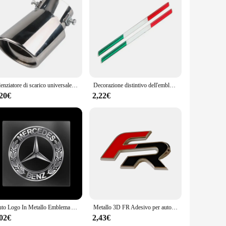
hanic or a DIY enthusiast, these tools are perfect for
the right tool for every job. The ergonomic design of the tools
quality plastics used in the construction of these tools ensure
Silenziatore di scarico universale per auto punta rotonda in acciaio inossidabile coda per auto tubo di scarico rotondo cromato posteriore tubo di punta del silenziatore di coda
Decorazione distintivo dell'emblema dell'adesivo sottile della bandiera dell'Italia da 2 pezzi per il camion della bici dell'automobile italiana
od as new. The comprehensive set is perfect for automotive
,20€
2,22€
e dealing with minor scratches or deep gouges, this set has
lesale and vendor purchases, making it an ideal choice for
Auto Logo In Metallo Emblema Auto Decorazione di Interni Adesivo Per Mercedes Benz ACCE GLC GLA GLE W177 W205 W212 W213 X253 X156 W166 X247
Metallo 3D FR Adesivo per auto Carrozzeria Distintivo dell'emblema per Seat Leon FR + Cupra Ibiza Altea Exeo Formula Racing Styling Accessori auto
,02€
2,43€