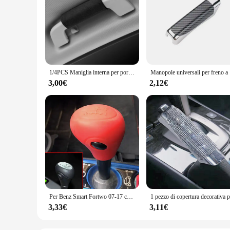
1/4PCS Maniglia interna per portiera auto Coperture protettive Maniglia per porta Custodia protettiva in pelle Car Styling Interni Aggiornamenti Accessori auto
Manopole univer
3,00€
2,12€
Per Benz Smart Fortwo 07-17 copri pomello del cambio in Silicone per auto coperchio della testa del cambio pelle antiscivolo freno a mano freno a mano custodia chiave Mat
3,33€
3,11€