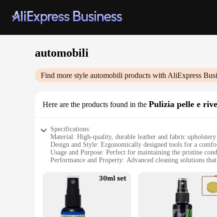
automobili
Find more style
automobili
products with AliExpress Bus
Pulizia pelle e riv
Here are the products found in the
Specifications:
Material: High-quality, durable leather and fabric upholstery
Design and Style: Ergonomically designed tools for a comfor
Usage and Purpose: Perfect for maintaining the pristine cond
Performance and Property: Advanced cleaning solutions that r
Shape or Size or Weight or Quantity: Comprehensive sets with
Applicable People: Ideal for both professional detailers and c
Features:
|Wholesale|
**Unmatched Cleaning Efficiency**