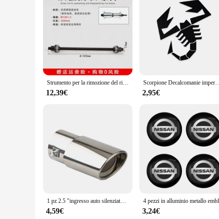
Features:
|Vendors|
**Precision Repair for Automotive Enthusiasts**
The automobili scratch repair tools are designed to provide 
restoring your car's pristine condition. The set includes a va
makes them comfortable to use, reducing hand fatigue durin
**Versatile and Durable Tools for Automotive Professionals
The automobili scratch repair tools are not just for occasiona
Strumento per la rimozione del rivestimento dell'auto Dispositivo di staccare la copertura del ferro dell'asta regolabile Strumento di riparazione automobilistica di ricambio della copertura in gomma dedicata
Scorpione Decalcomanie impermeabili Car Styling Adesivo Auto Corpo Copertura del motore Vinile Auto Port
durability and longevity. The precision-engineered tips of t
professionals who need a reliable toolkit for their daily tasks
12,39€
2,95€
**Adaptable and Convenient for Every Scenario**
The automobili scratch repair tools are not just about scratc
you covered. The tools are lightweight and easy to handle, m
automotive supply stores looking to expand their product off
1 pz 2.5 "ingresso auto silenziatore di scarico punta tubo in acciaio inossidabile cromato trim coda posteriore gola per la maggior parte delle auto
4,59€
3,24€