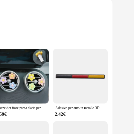
icated haven. These decorative pieces are not just about
husiast or a professional in the automotive industry, these
6 pezzi/set fiore presa d'aria per auto clip piccola margherita clip per aria condizionata decorazione interna auto regalo per ragazza
Adesivo per auto in metallo 3D Germania Francia Italia Bandiera Emblema Badge Decalcomanie per Toyota RAV4 Prius Camry Crown Corolla Auto Car Styling
ty of automotive interiors, offering a seamless integration
,59€
2,42€
ch of elegance and sophistication to your driving environment.