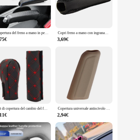
ry. Each set is designed to tackle the toughest stains and
ing hand fatigue during prolonged use. Whether you're a
 from brushes to sponges, to ensure that every nook and cranny
Copertura del freno a mano in pelle per auto in fibra di carbonio Custodia protettiva Protezione del freno a mano Accessori interni per auto
Copri freno a mano con ingranaggi in pelle per auto per Mercedes Benz A200 A180 Volkswagen Golf 5 6 7
g task, whether it's removing stubborn stains from leather
ble addition to any detailing arsenal.
,75€
3,69€
 upkeep of their vehicles. The sets are designed to be durable
at they can tackle the toughest cleaning challenges, making
vide top-notch service to your clients, these sets are the
Kit di copertura del cambio del freno a mano per auto da 2 pezzi Accessori per auto con manica di copertura del freno a mano
Copertura universale antiscivolo per freno a mano per auto Copertura per pomello del cambio manuale Parti automatiche resistenti all'abrasione resistenti ai graffi facili da pulire
,11€
2,94€