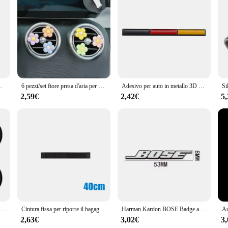
a professional touch to your vehicle's appearance. Whether you're a seasoned mec
riety of tools that cater to different types of scratches, ensuring that you have 
g prolonged use.
**
l use; they are built to withstand the rigors of daily professional use. The high-
a Decalcomanie laterali per Abarth 695 595 124 Rally
6 pezzi/set fiore presa d'aria per auto clip piccola margherita clip per aria condizionata decorazione interna auto regalo per ragazza
Adesivo per auto in metallo 3D Germania Francia Italia Bandiera Emblema Badge Decalcomanie per Toyota RAV4 Prius Camry Crown Corolla Auto Car Styling
he tools allow for accurate scratch removal, leaving your vehicle looking as go
.
2,59€
2,42€
5
h removal; they are designed to adapt to various repair scenarios. Whether you'r
aking them convenient for use in tight spaces. The set is also available for who
erings.
4 pezzi in alluminio metallo emblema centro ruota auto mozzo caps adesivo distintivo per Nissan X-trail Qashqai Nota Juke Sentra Patrol Navara
Cintura fissa per riporre il bagagliaio dell'auto Cintura fissa per estintore in nylon Cintura di fissaggio per cintura Cinghia nera per organizer per bagagliaio Accessori per auto
Harman Kardon BOSE Badge adesivi audio per auto 3D in alluminio per Mercedes Benz BMW Lexus Mazda Volvo Fiat Peugeot Jeep Opel Seat VW
2,63€
3,02€
3