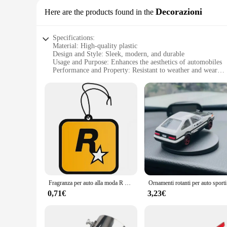
Decorazioni
Here are the products found in the
Specifications:
Material: High-quality plastic
Design and Style: Sleek, modern, and durable
Usage and Purpose: Enhances the aesthetics of automobiles
Performance and Property: Resistant to weather and wear
Parts and Accessories: Comes as a set for easy installation
Applicable People: Ideal for automotive enthusiasts and prof
Features:
|Wholesale|
**Elevate Your Vehicle's Appeal**
The automobili Decorazioni sets are the perfect blend of styl
looks; they are crafted from high-quality plastic that is resi
sets are a must-have for anyone looking to elevate their vehic
**Installation Made Easy**
Fragranza per auto alla moda R Star Car Aromaterapia a lunga durata Pezzo di fragranza Rete Ciondolo rosso Decorazione Deodorizzazione per auto Interni
Ornamenti ro
The automobili Decorazioni sets come as a complete set, maki
0,71€
3,23€
with your vehicle's existing decor. These sets are not just a
**Versatile and Adaptable**