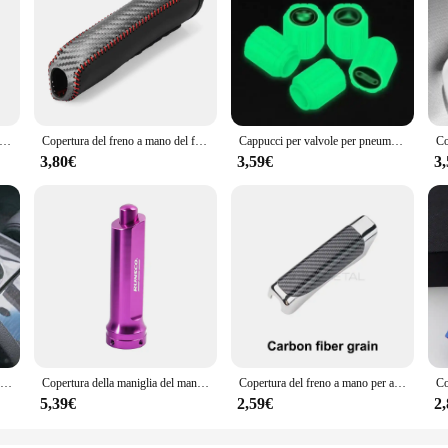
sali per freno a mano per auto Copertura protettiva per freno a mano Copertura protettiva per freno di stazionamento in fibra di carbonio Decorazione Accessori interni
Copertura del freno a mano del freno a mano dell'auto in stile Fber in pelle di carbonio Accessori per la decorazione di interni Car Styling
Cappucci per valvole per pneumatici luminosi Coperture decorative per condizionatore d'aria per auto Cappucci per valvole per pneumatici per veicoli luminosi Pneumatico gonfiabile per bicicletta elettrica
3,80€
3,59€
3
1 pezzo di copertura decorativa per freno a mano per auto con design alla moda ispirato al diamante imitazione Set di decorazioni per interni auto Fantastico
Copertura della maniglia del manicotto del freno a mano per auto Decorazione antiscivolo Copertura protettiva del freno a mano in alluminio
Copertura del freno a mano per auto Manopole del freno a mano Copertura di protezione Decorazione del freno di stazionamento in fibra di carbonio Accessori interni Shell
5,39€
2,59€
2