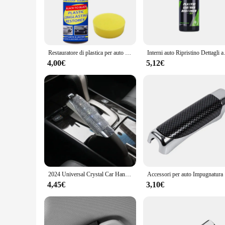
The automobili Pulizia pelle e rivestimenti sets are meticulou
odors, ensuring that your car's interior remains in pristine
professional detailer or a car enthusiast, these sets are desi
**Versatile and Comprehensive**
The automobili Pulizia pelle e rivestimenti sets are not just 
Restauratore di plastica per auto Ritorno al nero lucido Prodotti per la pulizia dell'auto Pelle di plastica Ripristina il rinnovatore di vernici e riparazioni automatiche
Interni auto Ripristino Dettagli a
of your vehicle's interior is thoroughly cleaned. The compreh
seats or wiping down fabric-covered surfaces. The performan
4,00€
5,12€
**Built for Professionals and Enthusiasts**
The automobili Pulizia pelle e rivestimenti sets are not just 
and long-lasting, ensuring that you get the most out of your
them a go-to choice for both professional detailers and car l
perfect choice.
2024 Universal Crystal Car Handbrake Covers antiscivolo Auto Gear Shift collari Diamond Car Bling accessori interni per donna
Accessori pe
4,45€
3,10€