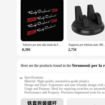
Adesivo per auto alla moda da 4 pezzi Adesivo per decalcomanie decorative per maniglia per porta auto WRC per lo sviluppo delle corse
Supporto per telefono auto 360 gradi Pad cruscotto supporto 
0,39€
2,75€
Strumenti per la r
Here are the products found in the
Specifications:
Material: High-quality automotive-grade plastics
Design and Style: Ergonomic and user-friendly design with a
Usage and Purpose: Ideal for repairing scratches on automob
Performance and Property: Precision-engineered tools for ac
Parts and Accessories: Comprehensive set of tools for variou
Applicable People: Suitable for both professional mechanics