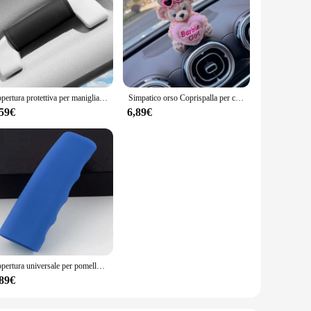
Copertura protettiva per maniglia per portiera auto transfrontaliera Protezione per maniglia per porta interna Accessori per manutenzione preventiva
Simpatico orso Coprispalla per cintura di sicurezza per auto da donna Sensazione di fascia alta Decorazione universale per cintura di sicurezza per interni auto Four Seasons
,59€
6,89€
Copertura universale per pomello della testata del cambio in silicone manuale per auto, copertura del freno a mano, copertura del freno a mano, custodia protettiva per la pelle, car styling
,89€