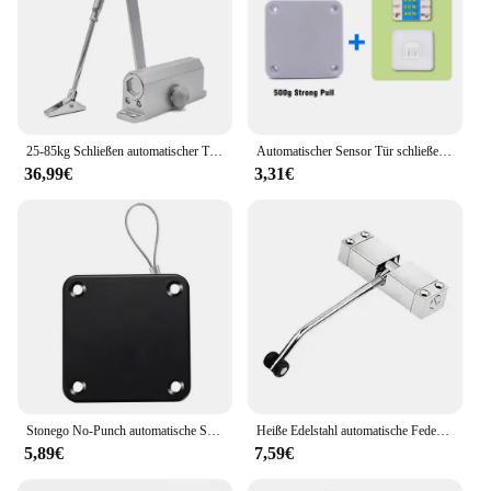
25-85kg Schließen automatischer Tür schließer hydraulisch einstellbare Geschwindigkeit Position ierung Tür stopper Schutz Tür halter Hardware, 1St
Automatischer Sensor Tür schließer stanz frei Tür stopper mit einstellbarer Oberfläche schließt automatisch die Tür halterung näher
36,99€
3,31€
Stonego No-Punch automatische Schließer Tür und Fenster Schieben mit Stahl Kordel zug Bildschirm Tür automatische Tür schließer
Heiße Edelstahl automatische Feder Tür schließer Türen Schließ vorrichtung kann die Tür schließ vorrichtung Möbel Türbeschläge einstellen
5,89€
7,59€