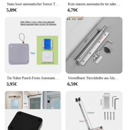
Stanz loser automatischer Sensor Tür schließer verstellbare Oberfläche Tür stopper halterung Zug schnur Tür schließer für gewerbliche Wohngebäude
Kein stanzen automatische tür näher schließen schiebetür holztür hause schließer
5,89€
4,79€
Tür Näher Punch-Freies Automatische Tür Schließer Für Schubladen Rawstring Tür Näher Halterung Tür Automatische Näher
Verstellbarer Türschließer aus Aluminiumlegierung, automatische Feder, sanft schließend, feuerfest, robuste Hardware WF
3,95€
6,59€