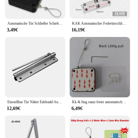
Automatische Tür Schließer Schiebetür Hydraulische Puffer Haushalt Schließen Frühjahr Eisen Tür Handliche Artefakt Kostenloser Stanzen
KAK Automatischer Federtürschließer aus Edelstahl, Türschließvorrichtung, kann das Türschließvorrichtung anpassen, Möbeltürbeschläge
3,49€
16,19€
Einstellbar Tür Näher Edelstahl Automatische Frühling Latch Scharnier Für Haus Büro Feuer Bewertet Tür Möbel Hardware
Kk & fing stanz freier automatischer Tür schließer 500g-1200g Drahtseil versenkbare Tür beschläge für automatische Wiederherstellung spulen schließ vorrichtung
12,69€
6,49€